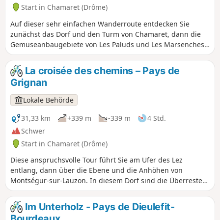
Start in Chamaret (Drôme)
Auf dieser sehr einfachen Wanderroute entdecken Sie
zunächst das Dorf und den Turm von Chamaret, dann die
Gemüseanbaugebiete von Les Paluds und Les Marsenches.
An einer Weggabelung sehen Sie das wunderschöne
Steinkreuz von Les Vicaires, um anschließend die fabelhafte
La croisée des chemins – Pays de
Grotte de Rochecourbière und den Steintisch von Madame
Grignan
de Sévigné zu entdecken. Schöne Wege durch Trüffeleichen
und Lavendelfelder führen Sie zurück nach Chamaret,
Lokale Behörde
vorbei an der wunderschönen Kapelle Saint-Barthélémy.
31,33 km
+339 m
-339 m
4 Std.
Schwer
Start in Chamaret (Drôme)
Diese anspruchsvolle Tour führt Sie am Ufer des Lez
entlang, dann über die Ebene und die Anhöhen von
Montségur-sur-Lauzon. In diesem Dorf sind die Überreste
der mittelalterlichen Burg und ihrer Umfriedung, genannt
Vieux Montségur, erhalten geblieben. Sie setzen Ihren Weg
Im Unterholz - Pays de Dieulefit-
auf schönen Pfaden bis zum Dorf Solérieux fort.
Bourdeaux