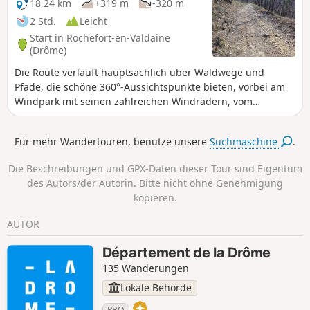
18,24 km
+319 m
-320 m
2 Std.
Leicht
Start in Rochefort-en-Valdaine
(Drôme)
Die Route verläuft hauptsächlich über Waldwege und
Pfade, die schöne 360°-Aussichtspunkte bieten, vorbei am
Windpark mit seinen zahlreichen Windrädern, vom
Rhonetal bis zum Mont Ventoux, sowie die Entdeckung des
hübschen kleinen Weilers Cîtelles und seines Tals.
Für mehr Wandertouren, benutze unsere
Suchmaschine
.
Die Beschreibungen und GPX-Daten dieser Tour sind Eigentum
des Autors/der Autorin. Bitte nicht ohne Genehmigung
kopieren.
AUTOR
Département de la Drôme
135 Wanderungen
Lokale Behörde
PRO