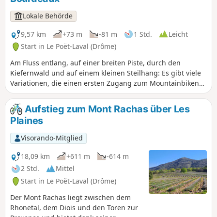
Anschließend geht es bergauf, und Sie erreichen einen
Punkt mit herrlichem Blick auf Clansayes und seine „Vierge
Lokale Behörde
perchée“. Über wunderschöne Singletrails durchqueren Sie
einen Teil des Waldes von Rouvergue, um nach Chamaret
9,57 km
+73 m
-81 m
1 Std.
Leicht
zu gelangen.
Start in Le Poët-Laval (Drôme)
Am Fluss entlang, auf einer breiten Piste, durch den
Kiefernwald und auf einem kleinen Steilhang: Es gibt viele
Variationen, die einen ersten Zugang zum Mountainbiken
in einer stets angenehmen Umgebung ermöglichen. Ideal
für Anfänger und Familien!
Aufstieg zum Mont Rachas über Les
Plaines
Visorando-Mitglied
18,09 km
+611 m
-614 m
2 Std.
Mittel
Start in Le Poët-Laval (Drôme)
Der Mont Rachas liegt zwischen dem
Rhonetal, dem Diois und den Toren zur