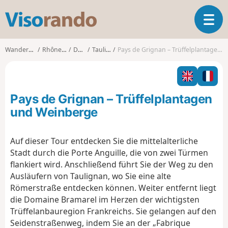
V
T
i
o
s
g
o
Wanderungen
Rhône-Alpes
Drôme
Taulignan
Pays de Grignan – Trüffelplantagen und Weinberge
g
r
l
a
e
n
n
d
Pays de Grignan – Trüffelplantagen
a
o
v
und Weinberge
i
g
Auf dieser Tour entdecken Sie die mittelalterliche
a
Stadt durch die Porte Anguille, die von zwei Türmen
t
i
flankiert wird. Anschließend führt Sie der Weg zu den
o
Ausläufern von Taulignan, wo Sie eine alte
n
Römerstraße entdecken können. Weiter entfernt liegt
die Domaine Bramarel im Herzen der wichtigsten
Trüffelanbauregion Frankreichs. Sie gelangen auf den
Seidenstraßenweg, indem Sie an der „Fabrique