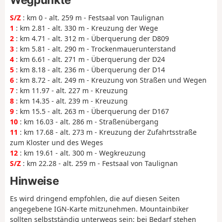
S/Z
: km 0 - alt. 259 m - Festsaal von Taulignan
1
: km 2.81 - alt. 330 m - Kreuzung der Wege
2
: km 4.71 - alt. 312 m - Überquerung der D809
3
: km 5.81 - alt. 290 m - Trockenmauerunterstand
4
: km 6.61 - alt. 271 m - Überquerung der D24
5
: km 8.18 - alt. 236 m - Überquerung der D14
6
: km 8.72 - alt. 249 m - Kreuzung von Straßen und Wegen
7
: km 11.97 - alt. 227 m - Kreuzung
8
: km 14.35 - alt. 239 m - Kreuzung
9
: km 15.5 - alt. 263 m - Überquerung der D167
10
: km 16.03 - alt. 286 m - Straßenübergang
11
: km 17.68 - alt. 273 m - Kreuzung der Zufahrtsstraße
zum Kloster und des Weges
12
: km 19.61 - alt. 300 m - Wegkreuzung
S/Z
: km 22.28 - alt. 259 m - Festsaal von Taulignan
Hinweise
Es wird dringend empfohlen, die auf diesen Seiten
angegebene IGN-Karte mitzunehmen. Mountainbiker
sollten selbstständig unterwegs sein; bei Bedarf stehen