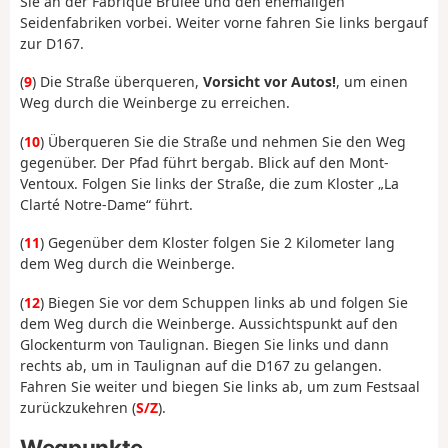
Sie an der Fabrique Brûlée und den ehemaligen
Seidenfabriken vorbei. Weiter vorne fahren Sie links bergauf
zur D167.
(
9
) Die Straße überqueren,
Vorsicht vor Autos!
, um einen
Weg durch die Weinberge zu erreichen.
(
10
) Überqueren Sie die Straße und nehmen Sie den Weg
gegenüber. Der Pfad führt bergab. Blick auf den Mont-
Ventoux. Folgen Sie links der Straße, die zum Kloster „La
Clarté Notre-Dame“ führt.
(
11
) Gegenüber dem Kloster folgen Sie 2 Kilometer lang
dem Weg durch die Weinberge.
(
12
) Biegen Sie vor dem Schuppen links ab und folgen Sie
dem Weg durch die Weinberge. Aussichtspunkt auf den
Glockenturm von Taulignan. Biegen Sie links und dann
rechts ab, um in Taulignan auf die D167 zu gelangen.
Fahren Sie weiter und biegen Sie links ab, um zum Festsaal
zurückzukehren (
S/Z
).
Wegpunkte