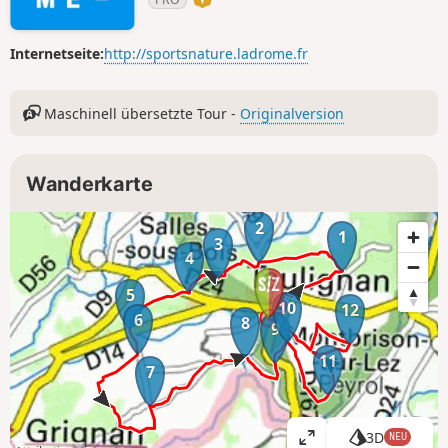
Internetseite:
http://sportsnature.ladrome.fr
Maschinell übersetzte Tour -
Originalversion
Wanderkarte
2
1
3
4
5
10
12
6
8
9
11
7
3D
NEU
K