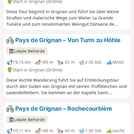
Start in Grignan (Drôme)
Diese Tour beginnt in Grignan und führt Sie über kleine
Straßen und malerische Wege zum Weiler La Grande
Tuilière und zum renommierten Weingut Domaine de
Montine. Anschließend fahren Sie auf einem Weg durch die
Weinberge und genießen dabei einen wunderschönen
Pays de Grignan – Von Turm zu Höhle
Ausblick auf das nicht minder berühmte Schloss von
Grignan. Von dort aus führt Sie ein unterhaltsamer Weg
Lokale Behörde
zurück in Richtung Dorf, wo Sie über grasbewachsene
Alleen zum Ziel Ihrer Mountainbike-Tour gelangen.
19,15 km
+85 m
-92 m
2:30 Std.
Mittel
Start in Grignan (Drôme)
Diese leichte Wanderung führt Sie auf Entdeckungstour
durch den Süden von Grignan mit seinen Trüffeleichen und
Lavendelfeldern. Sie kommen an der Kapelle Saint-
Barthélémy sowie am Dorf Chamaret mit seinem berühmten
Turm vorbei. Sie folgen einem malerischen Weg entlang
Pays de Grignan – Rochecourbière
des Flusses Lez. Auf dem Rückweg kommen Sie an der
berühmten Grotte de Rochecourbière vorbei und erblicken
Lokale Behörde
den „historischen Tisch“ von Madame de Sévigné.
10,11 km
+40 m
-43 m
1:30 Std.
Leicht