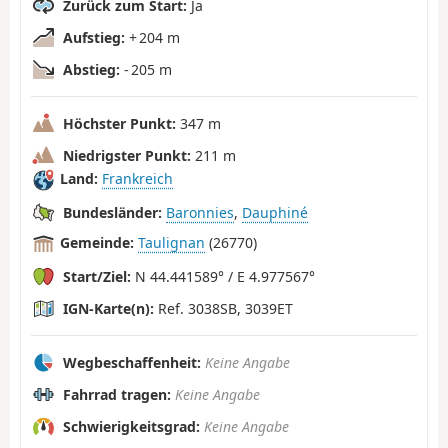
Zurück zum Start:
Ja
Aufstieg:
+ 204 m
Abstieg:
- 205 m
Höchster Punkt:
347 m
Niedrigster Punkt:
211 m
Land:
Frankreich
Bundesländer:
Baronnies
,
Dauphiné
Gemeinde:
Taulignan
(26770)
Start/Ziel:
N 44.441589° / E 4.977567°
IGN-Karte(n):
Ref. 3038SB, 3039ET
Wegbeschaffenheit:
Keine Angabe
Fahrrad tragen:
Keine Angabe
Schwierigkeitsgrad:
Keine Angabe