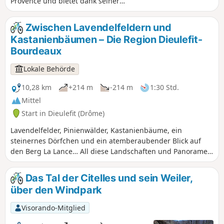
Provence und bietet dank seiner
zentralen Lage einen herrlichen 360°-
Panoramablick, von den Trois Becs bis
Zwischen Lavendelfeldern und
zum Mont Ventoux im Osten und auf
Kastanienbäumen – Die Region Dieulefit-
das Tricastin, das Rhonetal und die
Bourdeaux
Ausläufer der Ardèche im Westen. Diese
Tour führt über eine kleine Straße,
Lokale Behörde
einen asphaltierten Weg (in schlechtem
Zustand) und Waldwege.
10,28 km
+214 m
-214 m
1:30 Std.
Mittel
Start in Dieulefit (Drôme)
Lavendelfelder, Pinienwälder, Kastanienbäume, ein
steinernes Dörfchen und ein atemberaubender Blick auf
den Berg La Lance… All diese Landschaften und Panoramen
können Sie dank dieser Tour ohne großen
Schwierigkeitsgrad in vollen Zügen genießen.
Das Tal der Citelles und sein Weiler,
über den Windpark
Visorando-Mitglied