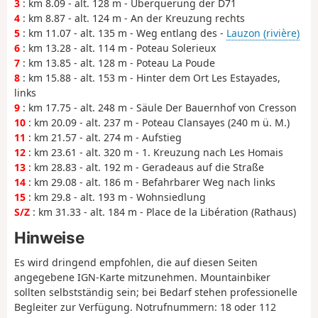
3
: km 8.09 - alt. 128 m - Überquerung der D71
4
: km 8.87 - alt. 124 m - An der Kreuzung rechts
5
: km 11.07 - alt. 135 m - Weg entlang des -
Lauzon (rivière)
6
: km 13.28 - alt. 114 m - Poteau Solerieux
7
: km 13.85 - alt. 128 m - Poteau La Poude
8
: km 15.88 - alt. 153 m - Hinter dem Ort Les Estayades,
links
9
: km 17.75 - alt. 248 m - Säule Der Bauernhof von Cresson
10
: km 20.09 - alt. 237 m - Poteau Clansayes (240 m ü. M.)
11
: km 21.57 - alt. 274 m - Aufstieg
12
: km 23.61 - alt. 320 m - 1. Kreuzung nach Les Homais
13
: km 28.83 - alt. 192 m - Geradeaus auf die Straße
14
: km 29.08 - alt. 186 m - Befahrbarer Weg nach links
15
: km 29.8 - alt. 193 m - Wohnsiedlung
S/Z
: km 31.33 - alt. 184 m - Place de la Libération (Rathaus)
Hinweise
Es wird dringend empfohlen, die auf diesen Seiten
angegebene IGN-Karte mitzunehmen. Mountainbiker
sollten selbstständig sein; bei Bedarf stehen professionelle
Begleiter zur Verfügung. Notrufnummern: 18 oder 112