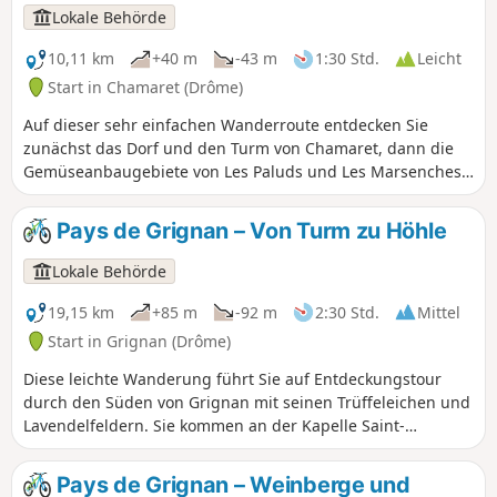
Lokale Behörde
10,11 km
+40 m
-43 m
1:30 Std.
Leicht
Start in Chamaret (Drôme)
Auf dieser sehr einfachen Wanderroute entdecken Sie
zunächst das Dorf und den Turm von Chamaret, dann die
Gemüseanbaugebiete von Les Paluds und Les Marsenches.
An einer Weggabelung sehen Sie das wunderschöne
Steinkreuz von Les Vicaires, um anschließend die fabelhafte
Pays de Grignan – Von Turm zu Höhle
Grotte de Rochecourbière und den Steintisch von Madame
de Sévigné zu entdecken. Schöne Wege durch Trüffeleichen
Lokale Behörde
und Lavendelfelder führen Sie zurück nach Chamaret,
vorbei an der wunderschönen Kapelle Saint-Barthélémy.
19,15 km
+85 m
-92 m
2:30 Std.
Mittel
Start in Grignan (Drôme)
Diese leichte Wanderung führt Sie auf Entdeckungstour
durch den Süden von Grignan mit seinen Trüffeleichen und
Lavendelfeldern. Sie kommen an der Kapelle Saint-
Barthélémy sowie am Dorf Chamaret mit seinem berühmten
Turm vorbei. Sie folgen einem malerischen Weg entlang
Pays de Grignan – Weinberge und
des Flusses Lez. Auf dem Rückweg kommen Sie an der