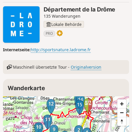
Département de la Drôme
135 Wanderungen
Lokale Behörde
PRO
Internetseite:
http://sportsnature.ladrome.fr
Maschinell übersetzte Tour -
Originalversion
Wanderkarte
13
14
12
15
11
10
9
2