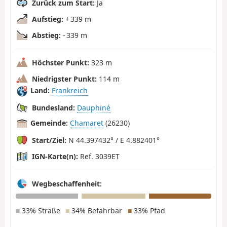
Zurück zum Start:
Ja
Aufstieg:
+ 339 m
Abstieg:
- 339 m
Höchster Punkt:
323 m
Niedrigster Punkt:
114 m
Land:
Frankreich
Bundesland:
Dauphiné
Gemeinde:
Chamaret
(26230)
Start/Ziel:
N 44.397432° / E 4.882401°
IGN-Karte(n):
Ref. 3039ET
Wegbeschaffenheit:
■
33% Straße
■
34% Befahrbar
■
33% Pfad