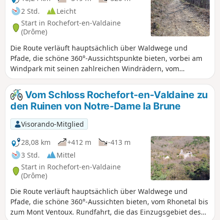
2 Std.
Leicht
Start in Rochefort-en-Valdaine
(Drôme)
Die Route verläuft hauptsächlich über Waldwege und
Pfade, die schöne 360°-Aussichtspunkte bieten, vorbei am
Windpark mit seinen zahlreichen Windrädern, vom
Rhonetal bis zum Mont Ventoux, sowie die Entdeckung des
hübschen kleinen Weilers Cîtelles und seines Tals.
Vom Schloss Rochefort-en-Valdaine zu
den Ruinen von Notre-Dame la Brune
Visorando-Mitglied
28,08 km
+412 m
-413 m
3 Std.
Mittel
Start in Rochefort-en-Valdaine
(Drôme)
Die Route verläuft hauptsächlich über Waldwege und
Pfade, die schöne 360°-Aussichten bieten, vom Rhonetal bis
zum Mont Ventoux. Rundfahrt, die das Einzugsgebiet des