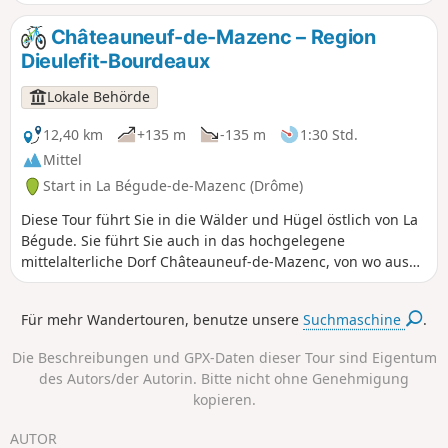
Baches Citelles umrundet, vom Schloss Rochefort-en-
Valdaine bis zu den Ruinen von Notre-Dame la Brune,
Châteauneuf-de-Mazenc – Region
vorbei am Windpark und seinen zahlreichen Windrädern.
Dieulefit-Bourdeaux
Lokale Behörde
12,40 km
+135 m
-135 m
1:30 Std.
Mittel
Start in La Bégude-de-Mazenc (Drôme)
Diese Tour führt Sie in die Wälder und Hügel östlich von La
Bégude. Sie führt Sie auch in das hochgelegene
mittelalterliche Dorf Châteauneuf-de-Mazenc, von wo aus
Sie dank der atemberaubenden Aussicht die Felder und
Gebäude der Ebene von La Valdaine entdecken können.
Für mehr Wandertouren, benutze unsere
Suchmaschine
.
Die Beschreibungen und GPX-Daten dieser Tour sind Eigentum
des Autors/der Autorin. Bitte nicht ohne Genehmigung
kopieren.
AUTOR