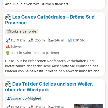
Anguille, die von zwei Türmen flankiert
wird. Anschließend führt Sie der Weg zu
den Ausläufern von Taulignan, wo Sie
Les Caves Cathédrales – Drôme Sud
eine alte Römerstraße entdecken
Provence
können. Weiter entfernt liegt die
Domaine Bramarel im Herzen der
Lokale Behörde
wichtigsten Trüffelanbauregion
Frankreichs. Sie gelangen auf den
15,19 km
+255 m
-246 m
1:30 Std.
Seidenstraßenweg, indem Sie an der
Schwer
„Fabrique Brûlée“, einer ehemaligen
Start in Saint-Restitut (Drôme)
Schmiede, vorbeifahren. Die Route
endet auf dem Plateau des Blaches mit
Diese Tour ist erfahrenen Radfahrern vorbehalten und
seinen berühmten AOC-Weinbergen der
bietet zahlreiche technische Abschnitte.Sie erkunden das
Côtes du Rhône.
Plateau von Saint-Restitut mit seinen abwechslungsreichen
und technischen Wegen sowie den ungewöhnlichen Ort der
„Kathedralenkeller“.
Das Tal der Citelles und sein Weiler,
über den Windpark
Visorando-Mitglied
18,24 km
+319 m
-320 m