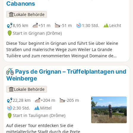
Cabanons
berühmten Grotte de Rochecourbière vorbei und erblicken
den „historischen Tisch“ von Madame de Sévigné.
Lokale Behörde
8,95 km
+51 m
-51 m
1:30 Std.
Leicht
Start in Grignan (Drôme)
Diese Tour beginnt in Grignan und führt Sie über kleine
Straßen und malerische Wege zum Weiler La Grande
Tuilière und zum renommierten Weingut Domaine de
Montine. Anschließend fahren Sie auf einem Weg durch die
Weinberge und genießen dabei einen wunderschönen
Pays de Grignan – Trüffelplantagen und
Ausblick auf das nicht minder berühmte Schloss von
Weinberge
Grignan. Von dort aus führt Sie ein unterhaltsamer Weg
zurück in Richtung Dorf, wo Sie über grasbewachsene
Lokale Behörde
Alleen zum Ziel Ihrer Mountainbike-Tour gelangen.
22,28 km
+204 m
-205 m
2:30 Std.
Mittel
Start in Taulignan (Drôme)
Auf dieser Tour entdecken Sie die
mittelalterliche Stadt durch die Porte