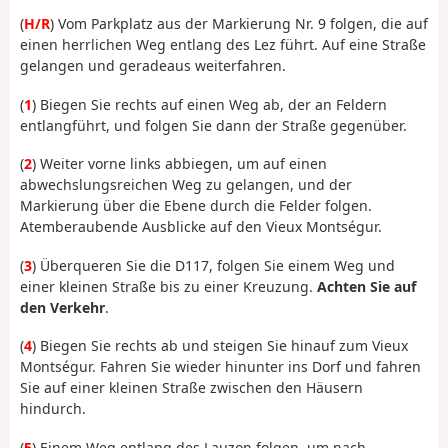
(
H/R
) Vom Parkplatz aus der Markierung Nr. 9 folgen, die auf
einen herrlichen Weg entlang des Lez führt. Auf eine Straße
gelangen und geradeaus weiterfahren.
(
1
) Biegen Sie rechts auf einen Weg ab, der an Feldern
entlangführt, und folgen Sie dann der Straße gegenüber.
(
2
) Weiter vorne links abbiegen, um auf einen
abwechslungsreichen Weg zu gelangen, und der
Markierung über die Ebene durch die Felder folgen.
Atemberaubende Ausblicke auf den Vieux Montségur.
(
3
) Überqueren Sie die D117, folgen Sie einem Weg und
einer kleinen Straße bis zu einer Kreuzung.
Achten Sie auf
den Verkehr
.
(
4
) Biegen Sie rechts ab und steigen Sie hinauf zum Vieux
Montségur. Fahren Sie wieder hinunter ins Dorf und fahren
Sie auf einer kleinen Straße zwischen den Häusern
hindurch.
(
5
) Einem Weg entlang des Lauzon folgen, um nach