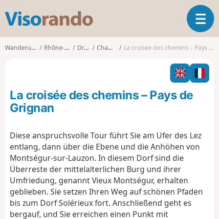
V
T
i
o
s
g
o
Wanderungen
Rhône-Alpes
Drôme
Chamaret
La croisée des chemins – Pays de Grignan
g
r
l
a
e
n
n
d
La croisée des chemins – Pays de
a
o
v
Grignan
i
g
Diese anspruchsvolle Tour führt Sie am Ufer des Lez
a
entlang, dann über die Ebene und die Anhöhen von
t
i
Montségur-sur-Lauzon. In diesem Dorf sind die
o
Überreste der mittelalterlichen Burg und ihrer
n
Umfriedung, genannt Vieux Montségur, erhalten
geblieben. Sie setzen Ihren Weg auf schönen Pfaden
bis zum Dorf Solérieux fort. Anschließend geht es
bergauf, und Sie erreichen einen Punkt mit