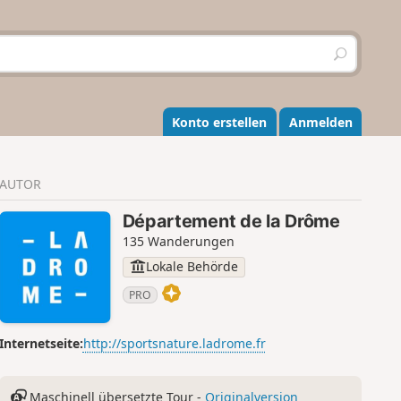
S
u
c
h
e
Konto erstellen
Anmelden
n
AUTOR
Département de la Drôme
135 Wanderungen
Lokale Behörde
PRO
Internetseite:
http://sportsnature.ladrome.fr
Maschinell übersetzte Tour -
Originalversion