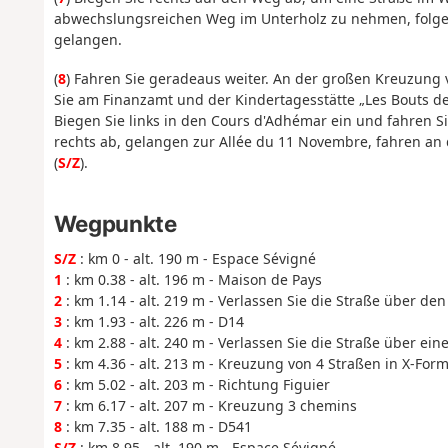
abwechslungsreichen Weg im Unterholz zu nehmen, folgen
gelangen.
(
8
) Fahren Sie geradeaus weiter. An der großen Kreuzung 
Sie am Finanzamt und der Kindertagesstätte „Les Bouts d
Biegen Sie links in den Cours d'Adhémar ein und fahren S
rechts ab, gelangen zur Allée du 11 Novembre, fahren an 
(
S/Z
).
Wegpunkte
S/Z
: km 0 - alt. 190 m - Espace Sévigné
1
: km 0.38 - alt. 196 m - Maison de Pays
2
: km 1.14 - alt. 219 m - Verlassen Sie die Straße über d
3
: km 1.93 - alt. 226 m - D14
4
: km 2.88 - alt. 240 m - Verlassen Sie die Straße über ei
5
: km 4.36 - alt. 213 m - Kreuzung von 4 Straßen in X-For
6
: km 5.02 - alt. 203 m - Richtung Figuier
7
: km 6.17 - alt. 207 m - Kreuzung 3 chemins
8
: km 7.35 - alt. 188 m - D541
S/Z
: km 8.95 - alt. 190 m - Espace Sévigné