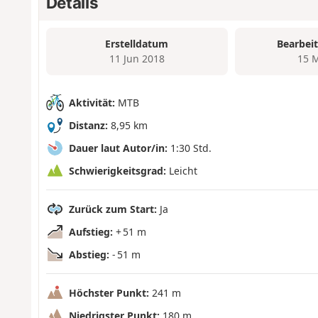
Details
Erstelldatum
Bearbei
11 Jun 2018
15 
Aktivität:
MTB
Distanz:
8,95 km
Dauer laut Autor/in:
1:30 Std.
Schwierigkeitsgrad:
Leicht
Zurück zum Start:
Ja
Aufstieg:
+ 51 m
Abstieg:
- 51 m
Höchster Punkt:
241 m
Niedrigster Punkt:
180 m