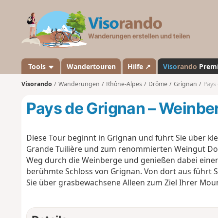
V
i
s
o
r
a
Tools
Wandertouren
Hilfe ↗
Viso
rando
Prem
n
Visorando
Wanderungen
Rhône-Alpes
Drôme
Grignan
Pays
d
o
Pays de Grignan – Weinb
Diese Tour beginnt in Grignan und führt Sie über k
Grande Tuilière und zum renommierten Weingut Dom
Weg durch die Weinberge und genießen dabei einen
berühmte Schloss von Grignan. Von dort aus führt S
Sie über grasbewachsene Alleen zum Ziel Ihrer Mou