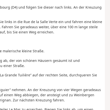
bourg (D4) und folgen Sie dieser nach links. An der Kreuzung
links in die Rue de la Salle Verte ein und fahren eine kleine
. Fahren Sie geradeaus weiter, über eine 100 m lange steile
uf, bis Sie einen Weg erreichen.
e malerische kleine Straße.
Weg ab, der von schönen Häusern gesäumt ist und
u einer Straße.
„La Grande Tuilière” auf der rechten Seite, durchqueren Sie
Figuier” nehmen. An der Kreuzung von vier Wegen geradeaus
auf einen Weg abbiegen, der ansteigt und zu Weinbergen
rignan. Zur nächsten Kreuzung fahren.
eiler Le Mas zu erreichen. Biegen Sie links ab, um einen