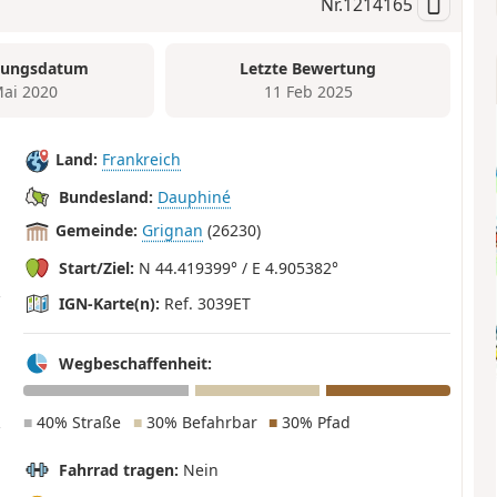
Nr.
1214165
tungsdatum
Letzte Bewertung
Mai 2020
11 Feb 2025
Land:
Frankreich
Bundesland:
Dauphiné
Gemeinde:
Grignan
(26230)
Start/Ziel:
N 44.419399° / E 4.905382°
IGN-Karte(n):
Ref. 3039ET
Wegbeschaffenheit:
■
40% Straße
■
30% Befahrbar
■
30% Pfad
Fahrrad tragen:
Nein