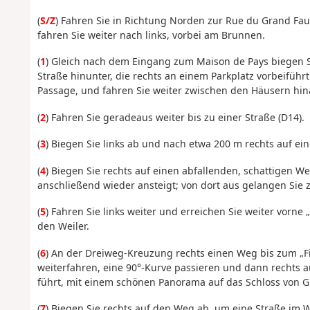
(
S/Z
) Fahren Sie in Richtung Norden zur Rue du Grand Fau
fahren Sie weiter nach links, vorbei am Brunnen.
(
1
) Gleich nach dem Eingang zum Maison de Pays biegen Sie 
Straße hinunter, die rechts an einem Parkplatz vorbeiführt
Passage, und fahren Sie weiter zwischen den Häusern hina
(
2
) Fahren Sie geradeaus weiter bis zu einer Straße (D14).
(
3
) Biegen Sie links ab und nach etwa 200 m rechts auf ein
(
4
) Biegen Sie rechts auf einen abfallenden, schattigen 
anschließend wieder ansteigt; von dort aus gelangen Sie z
(
5
) Fahren Sie links weiter und erreichen Sie weiter vorne 
den Weiler.
(
6
) An der Dreiweg-Kreuzung rechts einen Weg bis zum „
weiterfahren, eine 90°-Kurve passieren und dann rechts 
führt, mit einem schönen Panorama auf das Schloss von G
(
7
) Biegen Sie rechts auf den Weg ab, um eine Straße im W