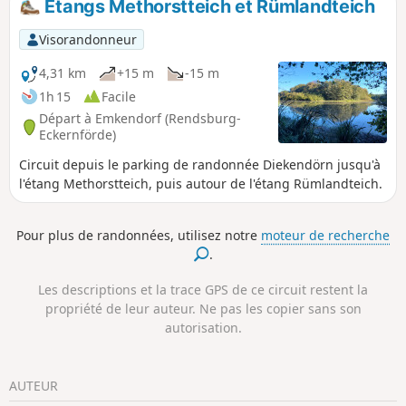
Étangs Methorstteich et Rümlandteich
Kolonistenhof, en décrivant un grand arc. Il est possible de
prolonger l'itinéraire à plusieurs endroits.
Visorandonneur
4,31 km
+15 m
-15 m
1h 15
Facile
Départ à Emkendorf (Rendsburg-
Eckernförde)
Circuit depuis le parking de randonnée Diekendörn jusqu'à
l'étang Methorstteich, puis autour de l'étang Rümlandteich.
Pour plus de randonnées, utilisez notre
moteur de recherche
.
Les descriptions et la trace GPS de ce circuit restent la
propriété de leur auteur. Ne pas les copier sans son
autorisation.
AUTEUR