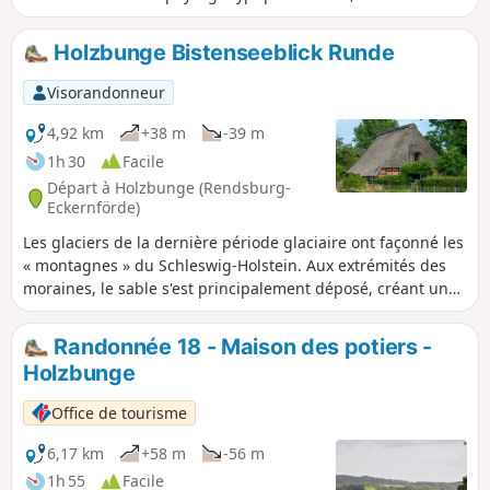
et ses pâturages. La deuxième moitié du parcours se
déroule
Holzbunge Bistenseeblick Runde
Visorandonneur
4,92 km
+38 m
-39 m
1h 30
Facile
Départ à Holzbunge (Rendsburg-
Eckernförde)
Les glaciers de la dernière période glaciaire ont façonné les
« montagnes » du Schleswig-Holstein. Aux extrémités des
moraines, le sable s'est principalement déposé, créant un
paysage de transition entre les collines et les marais,
semblable à une lande. Cette transition, appelée « geest »,
Randonnée 18 - Maison des potiers -
est facilement reconnaissable aux plantes qui s'y sont
Holzbunge
adaptées, adaptées aux sols secs et pauvres.
Office de tourisme
6,17 km
+58 m
-56 m
1h 55
Facile