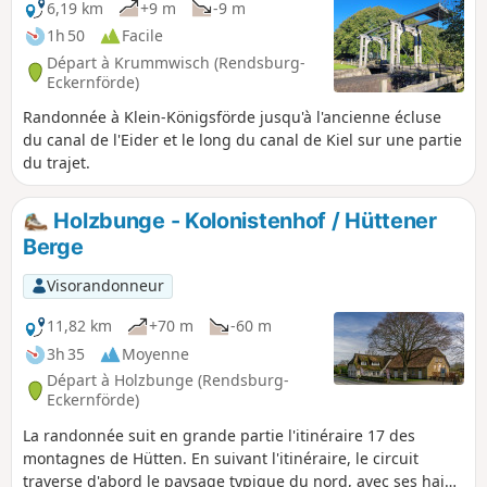
6,19 km
+9 m
-9 m
1h 50
Facile
Départ à Krummwisch (Rendsburg-
Eckernförde)
Randonnée à Klein-Königsförde jusqu'à l'ancienne écluse
du canal de l'Eider et le long du canal de Kiel sur une partie
du trajet.
Holzbunge - Kolonistenhof / Hüttener
Berge
Visorandonneur
11,82 km
+70 m
-60 m
3h 35
Moyenne
Départ à Holzbunge (Rendsburg-
Eckernförde)
La randonnée suit en grande partie l'itinéraire 17 des
montagnes de Hütten. En suivant l'itinéraire, le circuit
traverse d'abord le paysage typique du nord, avec ses haies