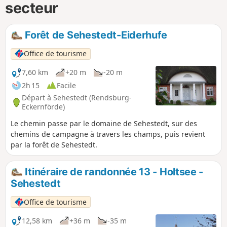
secteur
Forêt de Sehestedt-Eiderhufe
Office de tourisme
7,60 km
+20 m
-20 m
2h 15
Facile
Départ à Sehestedt (Rendsburg-
Eckernförde)
Le chemin passe par le domaine de Sehestedt, sur des
chemins de campagne à travers les champs, puis revient
par la forêt de Sehestedt.
Itinéraire de randonnée 13 - Holtsee -
Sehestedt
Office de tourisme
12,58 km
+36 m
-35 m