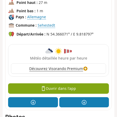
Point haut :
27 m
Point bas :
1 m
Pays :
Allemagne
Commune :
Sehestedt
Départ/Arrivée :
N 54.366071° / E 9.818797°
Météo détaillée heure par heure
Découvrez Visorando Premium
Ouvrir dans l'app
Photos