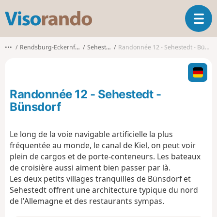
V
O
i
u
s
v
o
•••
Rendsburg-Eckernförde
Sehestedt
Randonnée 12 - Sehestedt - Bünsdorf
r
r
i
a
r
n
l
d
Randonnée 12 - Sehestedt -
a
o
n
Bünsdorf
a
v
Le long de la voie navigable artificielle la plus
i
fréquentée au monde, le canal de Kiel, on peut voir
g
a
plein de cargos et de porte-conteneurs. Les bateaux
t
de croisière aussi aiment bien passer par là.
i
Les deux petits villages tranquilles de Bünsdorf et
o
Sehestedt offrent une architecture typique du nord
n
de l'Allemagne et des restaurants sympas.