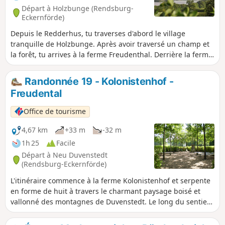
Départ à Holzbunge (Rendsburg-
Eckernförde)
Depuis le Redderhus, tu traverses d'abord le village
tranquille de Holzbunge. Après avoir traversé un champ et
la forêt, tu arrives à la ferme Freudenthal. Derrière la ferme
Freudenthal, tu prends à gauche et longer la lisière de la
forêt à travers une prairie sèche avec une belle aire de
Randonnée 19 - Kolonistenhof -
repos ensoleillée. La période glaciaire a laissé derrière elle
Freudental
de nombreux gros rochers, mais aussi de grandes étendues
de sable. Au bord d'une de ces collines de sable, le sentier
Office de tourisme
descend puis remonte immédiatement.Juste avant que le
sentier ne quitte la forêt, une cabane avec vue t'invite à
4,67 km
+33 m
-32 m
faire une pause à l'orée de la forêt, sur ta gauche. En
1h 25
Facile
continuant un peu plus loin le long de la forêt, tu reviens à
Départ à Neu Duvenstedt
Holzbunge.
(Rendsburg-Eckernförde)
L'itinéraire commence à la ferme Kolonistenhof et serpente
en forme de huit à travers le charmant paysage boisé et
vallonné des montagnes de Duvenstedt. Le long du sentier
de découverte de la nature, il traverse des champs et des
petits bois avant de revenir au point de départ, à la ferme