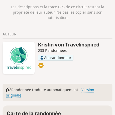
Sehestedt. Après avoir passé l'église en pierre, tu peux faire
Les descriptions et la trace GPS de ce circuit restent la
un détour par le MarktTreff, près du ferry du canal. Sur la
propriété de leur auteur. Ne pas les copier sans son
grande terrasse avec restaurant, tu as une belle vue sur le
autorisation.
canal et les bateaux qui passent. Le chemin du retour passe
d'abord par le domaine de Sehestedt, puis par les champs
et la forêt, jusqu'à Grünhorst. Tu rejoins alors le chemin qui
AUTEUR
te ramène à Holtsee.
Kristin von Travelinspired
235 Randonnées
Visorandonneur
Randonnée traduite automatiquement -
Version
originale
Carte de la randonnée