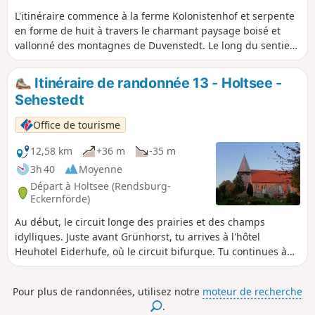
L'itinéraire commence à la ferme Kolonistenhof et serpente
en forme de huit à travers le charmant paysage boisé et
vallonné des montagnes de Duvenstedt. Le long du sentier
de découverte de la nature, il traverse des champs et des
petits bois avant de revenir au point de départ, à la ferme
Itinéraire de randonnée 13 - Holtsee -
Kolonistenhof, en décrivant un grand arc. Il est possible de
Sehestedt
prolonger l'itinéraire à plusieurs endroits.
Office de tourisme
12,58 km
+36 m
-35 m
3h 40
Moyenne
Départ à Holtsee (Rendsburg-
Eckernförde)
Au début, le circuit longe des prairies et des champs
idylliques. Juste avant Grünhorst, tu arrives à l'hôtel
Heuhotel Eiderhufe, où le circuit bifurque. Tu continues à
gauche et, en longeant une haie au bord du champ, tu
entres dans la forêt voisine. À la fin de la forêt, tu arrives au
Pour plus de randonnées, utilisez notre
moteur de recherche
canal de la mer du Nord à la mer Baltique. Un peu au-
.
dessus du canal, le sentier de randonnée mène à