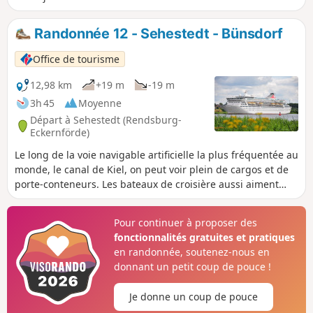
Randonnée 12 - Sehestedt - Bünsdorf
Office de tourisme
12,98 km
+19 m
-19 m
3h 45
Moyenne
Départ à Sehestedt (Rendsburg-
Eckernförde)
Le long de la voie navigable artificielle la plus fréquentée au
monde, le canal de Kiel, on peut voir plein de cargos et de
porte-conteneurs. Les bateaux de croisière aussi aiment
bien passer par là.Les deux petits villages tranquilles de
Bünsdorf et Sehestedt offrent une architecture typique du
Pour continuer à proposer des
nord de l'Allemagne et des restaurants sympas.
fonctionnalités gratuites et pratiques
en randonnée, soutenez-nous en
donnant un petit coup de pouce !
Je donne un coup de pouce