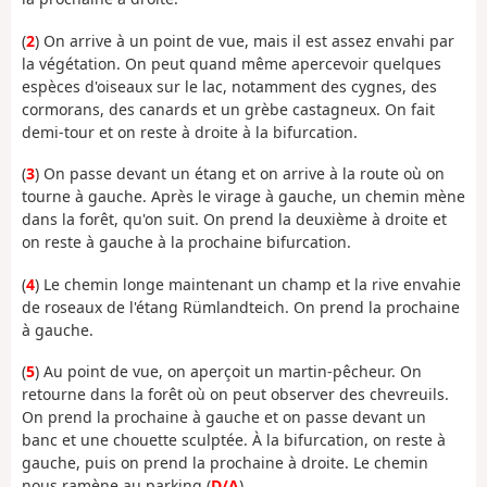
(
2
) On arrive à un point de vue, mais il est assez envahi par
la végétation. On peut quand même apercevoir quelques
espèces d'oiseaux sur le lac, notamment des cygnes, des
cormorans, des canards et un grèbe castagneux. On fait
demi-tour et on reste à droite à la bifurcation.
(
3
) On passe devant un étang et on arrive à la route où on
tourne à gauche. Après le virage à gauche, un chemin mène
dans la forêt, qu'on suit. On prend la deuxième à droite et
on reste à gauche à la prochaine bifurcation.
(
4
) Le chemin longe maintenant un champ et la rive envahie
de roseaux de l'étang Rümlandteich. On prend la prochaine
à gauche.
(
5
) Au point de vue, on aperçoit un martin-pêcheur. On
retourne dans la forêt où on peut observer des chevreuils.
On prend la prochaine à gauche et on passe devant un
banc et une chouette sculptée. À la bifurcation, on reste à
gauche, puis on prend la prochaine à droite. Le chemin
nous ramène au parking (
D/A
).