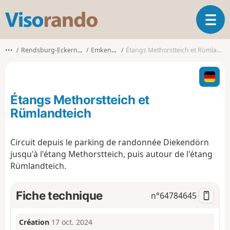
V
O
i
u
s
v
o
•••
Rendsburg-Eckernförde
Emkendorf
Étangs Methorstteich et Rümlandteich
r
r
i
a
r
n
l
d
Étangs Methorstteich et
a
o
n
Rümlandteich
a
v
Circuit depuis le parking de randonnée Diekendörn
i
jusqu'à l'étang Methorstteich, puis autour de l'étang
g
a
Rümlandteich.
t
i
Fiche technique
n°
64784645
o
n
Création
17 oct. 2024