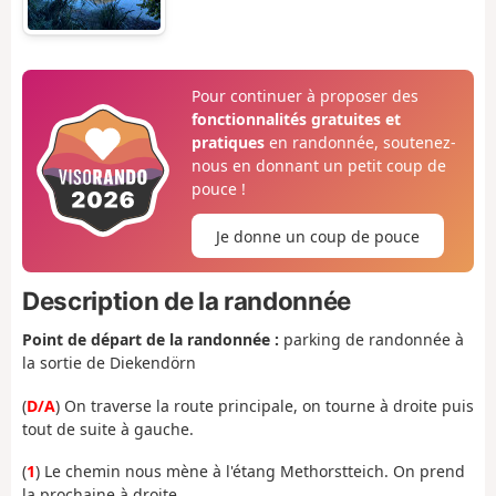
Pour continuer à proposer des
fonctionnalités gratuites et
pratiques
en randonnée, soutenez-
nous en donnant un petit coup de
pouce !
Je donne un coup de pouce
Description de la randonnée
Point de départ de la randonnée :
parking de randonnée à
la sortie de Diekendörn
(
D/A
) On traverse la route principale, on tourne à droite puis
tout de suite à gauche.
(
1
) Le chemin nous mène à l'étang Methorstteich. On prend
la prochaine à droite.