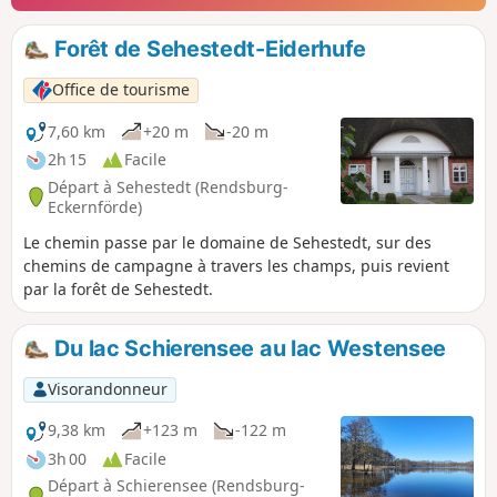
Forêt de Sehestedt-Eiderhufe
Office de tourisme
7,60 km
+20 m
-20 m
2h 15
Facile
Départ à Sehestedt (Rendsburg-
Eckernförde)
Le chemin passe par le domaine de Sehestedt, sur des
chemins de campagne à travers les champs, puis revient
par la forêt de Sehestedt.
Du lac Schierensee au lac Westensee
Visorandonneur
9,38 km
+123 m
-122 m
3h 00
Facile
Départ à Schierensee (Rendsburg-