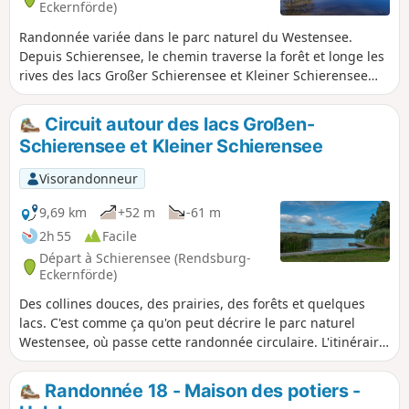
Eckernförde)
Randonnée variée dans le parc naturel du Westensee.
Depuis Schierensee, le chemin traverse la forêt et longe les
rives des lacs Großer Schierensee et Kleiner Schierensee
jusqu'à la Hohburg, puis continue jusqu'à la zone de
baignade de Wrohe au bord du lac Westensee.
Circuit autour des lacs Großen-
Schierensee et Kleiner Schierensee
Visorandonneur
9,69 km
+52 m
-61 m
2h 55
Facile
Départ à Schierensee (Rendsburg-
Eckernförde)
Des collines douces, des prairies, des forêts et quelques
lacs. C'est comme ça qu'on peut décrire le parc naturel
Westensee, où passe cette randonnée circulaire. L'itinéraire
passe par trois lacs. Si tu aimes te baigner, n'oublie pas ton
maillot et ta serviette.
Randonnée 18 - Maison des potiers -