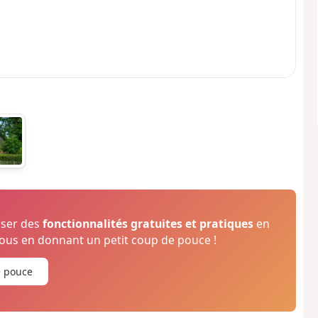
oser des
fonctionnalités gratuites et pratiques
en
us en donnant un petit coup de pouce !
e pouce