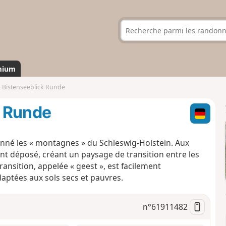
mium
 Bistenseeblick Runde
k Runde
çonné les « montagnes » du Schleswig-Holstein. Aux
ent déposé, créant un paysage de transition entre les
ransition, appelée « geest », est facilement
daptées aux sols secs et pauvres.
n°
61911482