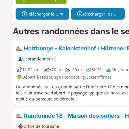
Télécharger le GPX
Télécharger le PDF
Autres randonnées dans le s
Holzbunge - Kolonistenhof / Hüttener 
Visorandonneur
11,82 km
+70 m
-60 m
3h 35
Moyenn
Départ à Holzbunge (Rendsburg-Eckernförde)
La randonnée suit en grande partie l'itinéraire 17 des mon
le circuit traverse d'abord le paysage typique du nord, av
moitié du parcours se déroule
Randonnée 18 - Maison des potiers - 
Office de tourisme