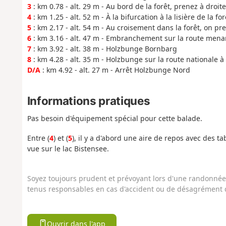
3
: km 0.78 - alt. 29 m - Au bord de la forêt, prenez à droite
4
: km 1.25 - alt. 52 m - À la bifurcation à la lisière de la fo
5
: km 2.17 - alt. 54 m - Au croisement dans la forêt, on p
6
: km 3.16 - alt. 47 m - Embranchement sur la route men
7
: km 3.92 - alt. 38 m - Holzbunge Bornbarg
8
: km 4.28 - alt. 35 m - Holzbunge sur la route nationale 
D/A
: km 4.92 - alt. 27 m - Arrêt Holzbunge Nord
Informations pratiques
Pas besoin d'équipement spécial pour cette balade.
Entre (
4
) et (
5
), il y a d'abord une aire de repos avec des t
vue sur le lac Bistensee.
Soyez toujours prudent et prévoyant lors d'une randonnée. 
tenus responsables en cas d'accident ou de désagrément q
Ouvrir dans l'app