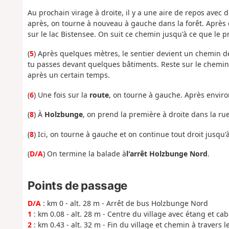
Au prochain virage à droite, il y a une aire de repos avec d
après, on tourne à nouveau à gauche dans la forêt. Après 
sur le lac Bistensee. On suit ce chemin jusqu'à ce que le
(
5
) Après quelques mètres, le sentier devient un chemin de
tu passes devant quelques bâtiments. Reste sur le chemin d
après un certain temps.
(
6
) Une fois sur la
route
, on tourne à gauche. Après envir
(
8
) À
Holzbunge
, on prend la première à droite dans la ru
(
8
) Ici, on tourne à gauche et on continue tout droit jusqu
(
D/A
) On termine la balade à
l'arrêt Holzbunge Nord
.
Points de passage
D/A
: km 0 - alt. 28 m - Arrêt de bus Holzbunge Nord
1
: km 0.08 - alt. 28 m - Centre du village avec étang et ca
2
: km 0.43 - alt. 32 m - Fin du village et chemin à travers l