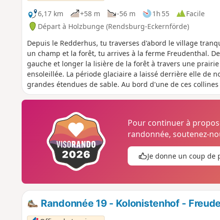
6,17 km
+58 m
-56 m
1h 55
Facile
Départ à Holzbunge (Rendsburg-Eckernförde)
Depuis le Redderhus, tu traverses d'abord le village tranq
un champ et la forêt, tu arrives à la ferme Freudenthal. D
gauche et longer la lisière de la forêt à travers une prairi
ensoleillée. La période glaciaire a laissé derrière elle de
grandes étendues de sable. Au bord d'une de ces collines 
remonte immédiatement.Juste avant que le sentier ne quitte
faire une pause à l'orée de la forêt, sur ta gauche. En cont
tu reviens à Holzbunge.
Pour continuer à propo
randonnée, soutenez-nou
Je donne un coup de 
Randonnée 19 - Kolonistenhof - Freude