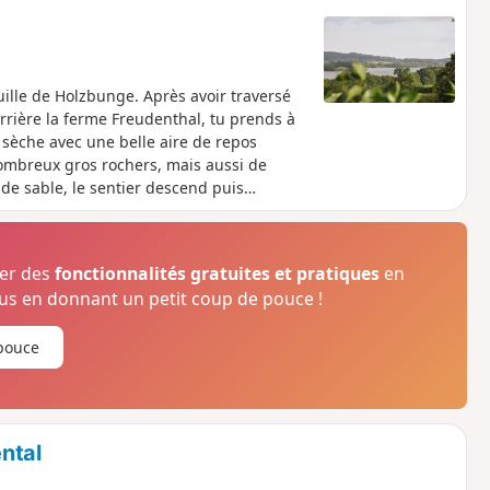
uille de Holzbunge. Après avoir traversé
errière la ferme Freudenthal, tu prends à
e sèche avec une belle aire de repos
 nombreux gros rochers, mais aussi de
de sable, le sentier descend puis
 la forêt, une cabane avec vue t'invite à
inuant un peu plus loin le long de la forêt,
ser des
fonctionnalités gratuites et pratiques
en
s en donnant un petit coup de pouce !
pouce
ntal