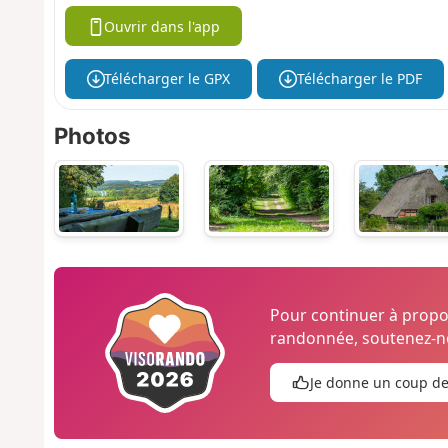
Ouvrir dans l'app
Télécharger le GPX
Télécharger le PDF
Photos
Pour continuer à prop
randonnée, soutenez-no
Je donne un coup d