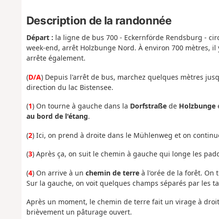
Description de la randonnée
Départ :
la ligne de bus 700 - Eckernförde Rendsburg - cir
week-end, arrêt Holzbunge Nord. À environ 700 mètres, il 
arrête également.
(
D/A
) Depuis l'arrêt de bus, marchez quelques mètres jus
direction du lac Bistensee.
(
1
) On tourne à gauche dans la
Dorfstraße
de
Holzbunge
e
au bord de l'étang
.
(
2
) Ici, on prend à droite dans le Mühlenweg et on continu
(
3
) Après ça, on suit le chemin à gauche qui longe les padd
(
4
) On arrive à un
chemin de terre
à l'orée de la forêt. On 
Sur la gauche, on voit quelques champs séparés par les ta
Après un moment, le chemin de terre fait un virage à droit
brièvement un pâturage ouvert.