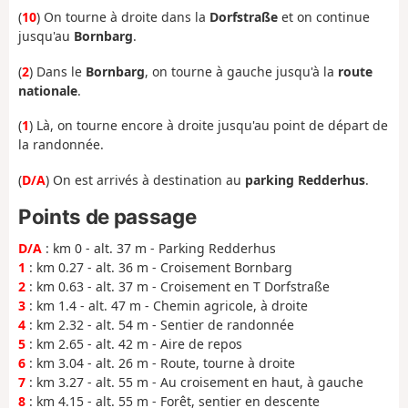
(
10
) On tourne à droite dans la
Dorfstraße
et on continue
jusqu'au
Bornbarg
.
(
2
) Dans le
Bornbarg
, on tourne à gauche jusqu'à la
route
nationale
.
(
1
) Là, on tourne encore à droite jusqu'au point de départ de
la randonnée.
(
D/A
) On est arrivés à destination au
parking Redderhus
.
Points de passage
D/A
: km 0 - alt. 37 m - Parking Redderhus
1
: km 0.27 - alt. 36 m - Croisement Bornbarg
2
: km 0.63 - alt. 37 m - Croisement en T Dorfstraße
3
: km 1.4 - alt. 47 m - Chemin agricole, à droite
4
: km 2.32 - alt. 54 m - Sentier de randonnée
5
: km 2.65 - alt. 42 m - Aire de repos
6
: km 3.04 - alt. 26 m - Route, tourne à droite
7
: km 3.27 - alt. 55 m - Au croisement en haut, à gauche
8
: km 4.15 - alt. 55 m - Forêt, sentier en descente