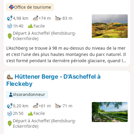
Office de tourisme
4,98 km
+74 m
-83 m
1h 40
Facile
Départ à Ascheffel (Rendsburg-
Eckernförde)
L'Aschberg se trouve à 98 m au-dessus du niveau de la mer
et c'est l'une des plus hautes montagnes du parc naturel. Il
s'est formé pendant la dernière période glaciaire, quand les
langues glaciaires ont empilé les roches érodées pour
former de hautes chaînes de collines. Depuis l'Aschberg, tu
Hüttener Berge - D'Ascheffel à
pourras profiter d'une vue unique sur le paysage vallonné,
Fleckeby
les lacs et les étangs. Par temps clair, tu pourras même voir
le Wittensee, la Schlei et la mer Baltique.
Visorandonneur
9,20 km
+61 m
-71 m
2h 50
Facile
Départ à Ascheffel (Rendsburg-
Eckernförde)