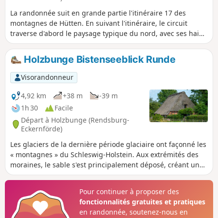
La randonnée suit en grande partie l'itinéraire 17 des
montagnes de Hütten. En suivant l'itinéraire, le circuit
traverse d'abord le paysage typique du nord, avec ses haies
et ses pâturages. La deuxième moitié du parcours se
déroule
Holzbunge Bistenseeblick Runde
Visorandonneur
4,92 km
+38 m
-39 m
1h 30
Facile
Départ à Holzbunge (Rendsburg-
Eckernförde)
Les glaciers de la dernière période glaciaire ont façonné les
« montagnes » du Schleswig-Holstein. Aux extrémités des
moraines, le sable s'est principalement déposé, créant un
paysage de transition entre les collines et les marais,
semblable à une lande. Cette transition, appelée « geest »,
Pour continuer à proposer des
est facilement reconnaissable aux plantes qui s'y sont
fonctionnalités gratuites et pratiques
adaptées, adaptées aux sols secs et pauvres.
en randonnée, soutenez-nous en