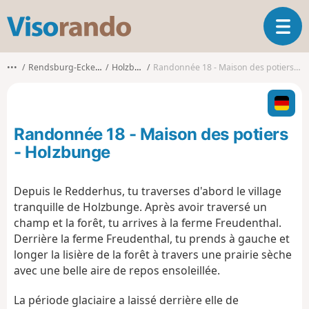
V
O
i
u
s
v
o
•••
Rendsburg-Eckernförde
Holzbunge
Randonnée 18 - Maison des potiers - Holzbunge
r
r
i
a
r
n
l
d
Randonnée 18 - Maison des potiers
a
o
n
- Holzbunge
a
v
Depuis le Redderhus, tu traverses d'abord le village
i
tranquille de Holzbunge. Après avoir traversé un
g
a
champ et la forêt, tu arrives à la ferme Freudenthal.
t
Derrière la ferme Freudenthal, tu prends à gauche et
i
longer la lisière de la forêt à travers une prairie sèche
o
avec une belle aire de repos ensoleillée.
n
La période glaciaire a laissé derrière elle de