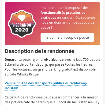
Pour continuer à proposer des
fonctionnalités gratuites et
pratiques
en randonnée, soutenez-
nous en donnant un petit coup de
pouce !
Je donne un coup de pouce
Description de la randonnée
Départ :
tu peux rejoindre
Holzbunge
avec le bus 700 depuis
Eckernförde ou Rendsburg, qui passe toutes les heures.
Pour les voitures, un grand parking gratuit est disponible
au café Whisky Krüger.
Vers le portail des transports publics du Schleswig-
Holstein
Ce circuit de randonnée peut aussi commencer à la maison
des potiers/café de céramique au bord du lac Bistensee. Il y