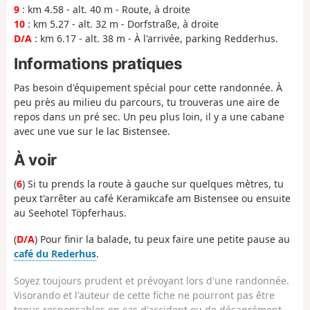
9
: km 4.58 - alt. 40 m - Route, à droite
10
: km 5.27 - alt. 32 m - Dorfstraße, à droite
D/A
: km 6.17 - alt. 38 m - À l'arrivée, parking Redderhus.
Informations pratiques
Pas besoin d'équipement spécial pour cette randonnée. À
peu près au milieu du parcours, tu trouveras une aire de
repos dans un pré sec. Un peu plus loin, il y a une cabane
avec une vue sur le lac Bistensee.
À voir
(
6
) Si tu prends la route à gauche sur quelques mètres, tu
peux t'arrêter au café Keramikcafe am Bistensee ou ensuite
au Seehotel Töpferhaus.
(
D/A
) Pour finir la balade, tu peux faire une petite pause au
café du Rederhus
.
Soyez toujours prudent et prévoyant lors d'une randonnée.
Visorando et l'auteur de cette fiche ne pourront pas être
tenus responsables en cas d'accident ou de désagrément