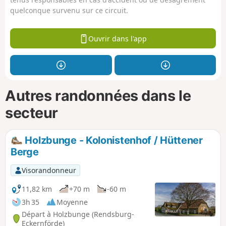
quelconque survenu sur ce circuit.
Ouvrir dans l'app
Autres randonnées dans le
secteur
Holzbunge - Kolonistenhof / Hüttener
Berge
Visorandonneur
11,82 km
+70 m
-60 m
3h 35
Moyenne
Départ à Holzbunge (Rendsburg-
Eckernförde)