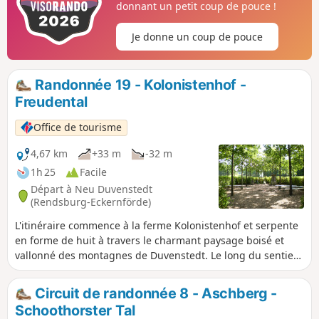
donnant un petit coup de pouce !
Je donne un coup de pouce
Randonnée 19 - Kolonistenhof -
Freudental
Office de tourisme
4,67 km
+33 m
-32 m
1h 25
Facile
Départ à Neu Duvenstedt
(Rendsburg-Eckernförde)
L'itinéraire commence à la ferme Kolonistenhof et serpente
en forme de huit à travers le charmant paysage boisé et
vallonné des montagnes de Duvenstedt. Le long du sentier
de découverte de la nature, il traverse des champs et des
petits bois avant de revenir au point de départ, à la ferme
Circuit de randonnée 8 - Aschberg -
Kolonistenhof, en décrivant un grand arc. Il est possible de
Schoothorster Tal
prolonger l'itinéraire à plusieurs endroits.