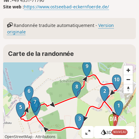
Tel :
+49 4351-71790
Site web :
https://www.ostseebad-eckernfoerde.de/
Randonnée traduite automatiquement -
Version
originale
Carte de la randonnée
9
10
8
6
2
7
4
1
5
3
3D
NOUVEAU
A
OpenStreetMap -
Attributions