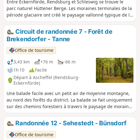
Entre Eckernförde, Rendsburg et Schleswig se trouve le
parc naturel Hüttener Berge. Les moraines terminales de la
période glaciaire ont créé le paysage vallonné typique de la
côte est. Vers les contreforts des moraines terminales, le
paysage se transforme en une structure semblable à une
Circuit de randonnée 7 - Forêt de
lande, les dunes intérieures de Sorgwohld. Cette
Brekendorfer - Tanne
randonnée traverse les collines de la région, à travers bois,
champs et prairies, jusqu'à la lisière du parc naturel de
Office de tourisme
Schlei.
3,43 km
+76 m
-66 m
1h 10
Facile
Départ à Ascheffel (Rendsburg-
Eckernförde)
Une balade facile avec un petit air de moyenne montagne,
au nord des forêts du district. La balade se fait uniquement
sur des chemins forestiers à travers le paysage de moraines
terminales de la baie d'Eckernförde. En passant par « Tirol
», jusqu'à la cathédrale de Schleswig, on a une vue sur le
Randonnée 12 - Sehestedt - Bünsdorf
paysage typique du nord de l'Allemagne avec ses haies
vives. À peu près à mi-chemin, un refuge t'invite à faire une
Office de tourisme
pause. Au cours de la randonnée, tu passes aussi devant le