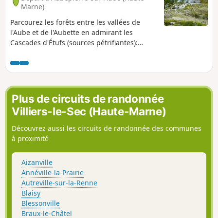
Marne)
Parcourez les forêts entre les vallées de
l'Aube et de l'Aubette en admirant les
Cascades d'Étufs (sources pétrifiantes):
magnifiques gradins de tufs ruisselants et
recouverts de mousse verte ou rousse, ainsi
qu'une faune riche et variée. De nombreux
chemins permettent une multitude de
parcours. Dans la description quelques
Plus de circuits de randonnée
variantes (rédigées en italiques) permettant
Villiers-le-Sec (Haute-Marne)
de réaliser, par exemple, des montées sur
des itinéraires plus roulants. (Circuit
Découvrez aussi les circuits de randonnée des communes
interrompu) entre (9) et (10)
à proximité
Aizanville
Annéville-la-Prairie
Autreville-sur-la-Renne
Blaisy
Blessonville
Braux-le-Châtel