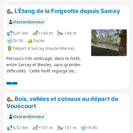
dans une boucle de l’Aujon.
Châteauvillain est une ville médiévale
L'Étang de la Forgeotte depuis Sarcey
qui mérite son label de Petite Cité de
Caractère. Son centre historique, bien
Visorandonneur
défendu derrière ses remparts, s’ouvre
sur le Parc National de Forêts.
8,41 km
+143 m
-144 m
2h 50
Facile
Départ à Sarcey (Haute-Marne)
Parcours très ombragé, dans la forêt,
entre Sarcey et Biesles, sans grandes
difficultés. Cette forêt regorge de
gibier, on y croise fréquemment
sangliers, biches, chevreuils et renards.
Ce circuit ne comporte aucun balisage.
Bois, vallées et coteaux au départ de
Vouécourt
Visorandonneur
4,52 km
+157 m
-157 m
1h 45