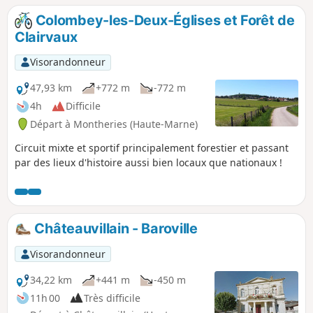
Colombey-les-Deux-Églises et Forêt de
Clairvaux
Visorandonneur
47,93 km
+772 m
-772 m
4h
Difficile
Départ à Montheries (Haute-Marne)
Circuit mixte et sportif principalement forestier et passant
par des lieux d'histoire aussi bien locaux que nationaux !
Châteauvillain - Baroville
Visorandonneur
34,22 km
+441 m
-450 m
11h 00
Très difficile