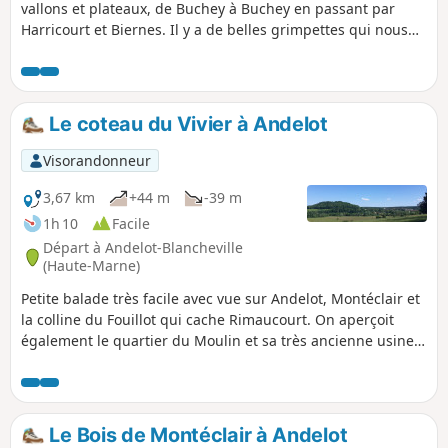
vallons et plateaux, de Buchey à Buchey en passant par
Harricourt et Biernes. Il y a de belles grimpettes qui nous
amènent vers de beaux points de vue.
Le coteau du Vivier à Andelot
Visorandonneur
3,67 km
+44 m
-39 m
1h 10
Facile
Départ à Andelot-Blancheville
(Haute-Marne)
Petite balade très facile avec vue sur Andelot, Montéclair et
la colline du Fouillot qui cache Rimaucourt. On aperçoit
également le quartier du Moulin et sa très ancienne usine,
la Tréfilerie.
Le Bois de Montéclair à Andelot