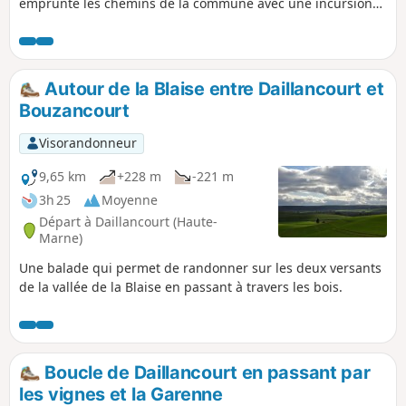
emprunte les chemins de la commune avec une incursion
dans la forêt communale. Sur la fin de la randonnée, vous
aurez un aperçu des villages en amont de la vallée de la
Blaise.
Autour de la Blaise entre Daillancourt et
Bouzancourt
Visorandonneur
9,65 km
+228 m
-221 m
3h 25
Moyenne
Départ à Daillancourt (Haute-
Marne)
Une balade qui permet de randonner sur les deux versants
de la vallée de la Blaise en passant à travers les bois.
Boucle de Daillancourt en passant par
les vignes et la Garenne