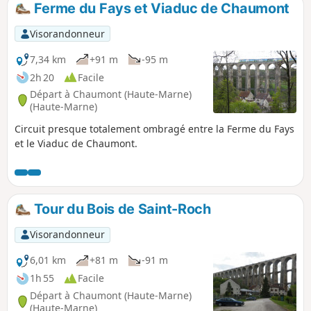
Ferme du Fays et Viaduc de Chaumont
p
Visorandonneur
7,34 km
+91 m
-95 m
2h 20
Facile
Départ à Chaumont (Haute-Marne)
(Haute-Marne)
Circuit presque totalement ombragé entre la Ferme du Fays
et le Viaduc de Chaumont.
Tour du Bois de Saint-Roch
Visorandonneur
6,01 km
+81 m
-91 m
1h 55
Facile
Départ à Chaumont (Haute-Marne)
(Haute-Marne)