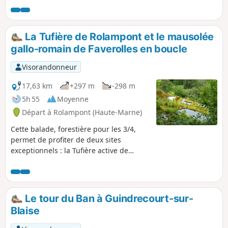
La Tufière de Rolampont et le mausolée
gallo-romain de Faverolles en boucle
Visorandonneur
17,63 km
+297 m
-298 m
5h 55
Moyenne
Départ à Rolampont (Haute-Marne)
Cette balade, forestière pour les 3/4,
permet de profiter de deux sites
exceptionnels : la Tufière active de
Rolampont, et le site archéologique
gallo-romain du Mausolée de Faverolles.
Le tour du Ban à Guindrecourt-sur-
Blaise