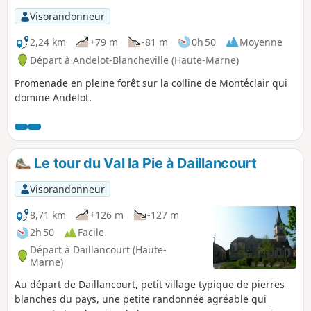
Visorandonneur
2,24 km
+79 m
-81 m
0h 50
Moyenne
Départ à Andelot-Blancheville (Haute-Marne)
Promenade en pleine forêt sur la colline de Montéclair qui
domine Andelot.
Le tour du Val la Pie à Daillancourt
Visorandonneur
8,71 km
+126 m
-127 m
2h 50
Facile
Départ à Daillancourt (Haute-
Marne)
Au départ de Daillancourt, petit village typique de pierres
blanches du pays, une petite randonnée agréable qui