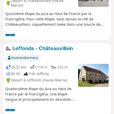
Départ à Châteauvillain (Haute-
Marne)
Quinzième étape du Jura au Haut de France par la
Francigéna. Pour cette étape, vous laissez la cité de
Châteauvillain, coquettement lovée dans une boucle de
l’Aujon pour rejoindre Barroville. Sur le parcours, forêts,
vallées, vignobles… le paysage environnant est riche et
empreint d’une grande poésie. Sur le parcours se trouve
l’une des pépites patrimoniales de l’Aube : l’abbaye de
Leffonds - Châteauvillain
Clairvaux, fondée en 1115 par Saint-Bernard, puis
transformée en prison sous Napoléon. De la chapelle au
Visorandonneur
grand cloître en passant par les anciennes cellules de
détention, visitez ce trésor régional et faites tamponner
28,52 km
+118 m
-232 m
votre crédentiale !
8h 30
Très difficile
Départ à Leffonds (Haute-Marne)
Quatorzième étape du Jura au Haut de
France par la Francigéna. Une étape
longue et principalement en descente.
Vous traversez plus de 14 km de forêt
avant d'arriver à Châteauvillain, lovée