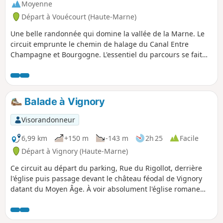
Moyenne
Départ à Vouécourt (Haute-Marne)
Une belle randonnée qui domine la vallée de la Marne. Le
circuit emprunte le chemin de halage du Canal Entre
Champagne et Bourgogne. L'essentiel du parcours se fait
sous un couvert forestier et bien sûr avec quelques coteaux.
Ne pas hésiter à faire une visite du charmant village de
Vouécourt pour admirer église et le lavoir.
Balade à Vignory
Visorandonneur
6,99 km
+150 m
-143 m
2h 25
Facile
Départ à Vignory (Haute-Marne)
Ce circuit au départ du parking, Rue du Rigollot, derrière
l'église puis passage devant le château féodal de Vignory
datant du Moyen Âge. À voir absolument l'église romane
construite au XIe siècle. Sur le parcours, la Chapelle Notre-
Dame-du-Val qui aurait pour origine la découverte
miraculeuse d'une statue de la vierge par des bûcheron au