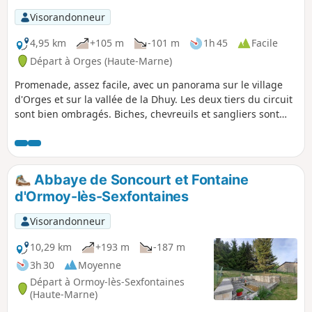
permettant l’usage de la chasse en hiver. Elle est très
Visorandonneur
fréquentée par le public qui y recherche le calme et le
contact avec la nature aux portes de la ville. C’est une forêt
4,95 km
+105 m
-101 m
1h 45
Facile
de plateau calcaire, constituée de peuplements feuillus à
Départ à Orges (Haute-Marne)
base de hêtre. Les paysages y sont variés, passant du taillis-
Promenade, assez facile, avec un panorama sur le village
sous-futaie à la futaie. Un sentier de découverte de la
d'Orges et sur la vallée de la Dhuy. Les deux tiers du circuit
nature qui démarre à l’Aire d’accueil du Muguet permet de
sont bien ombragés. Biches, chevreuils et sangliers sont
se familiariser avec les principales essences présentes.
nombreux. Le début du circuit emprunte le GR®145.
Abbaye de Soncourt et Fontaine
d'Ormoy-lès-Sexfontaines
Visorandonneur
10,29 km
+193 m
-187 m
3h 30
Moyenne
Départ à Ormoy-lès-Sexfontaines
(Haute-Marne)