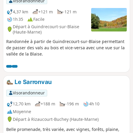
Visorandonneur
4,37 km
+121 m
-121 m
1h 35
Facile
Départ à Guindrecourt-sur-Blaise
(Haute-Marne)
Randonnée à partir de Guindrecourt-sur-Blaise permettant
de passer des vals au bois et vice-versa avec une vue sur la
vallée de la Blaise.
Le Sarronvau
Visorandonneur
12,70 km
+188 m
-196 m
4h 10
Moyenne
Départ à Rizaucourt-Buchey (Haute-Marne)
Belle promenade, très variée, avec vignes, forêts, plaine,