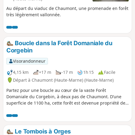
Au départ du viaduc de Chaumont, une promenade en forêt
très légèrement vallonnée.
Boucle dans la Forêt Domaniale du
Corgebin
Visorandonneur
4,15 km
+17 m
-17 m
1h 15
Facile
Départ à Chaumont (Haute-Marne) (Haute-Marne)
Partez pour une boucle au cœur de la vaste Forêt
Domaniale du Corgebin, à deux pas de Chaumont. D’une
superficie de 1100 ha, cette forêt est devenue propriété de
l’État en 1789. Située en Haute-Marne, elle est la forêt
domaniale la plus proche de l’agglomération de Chaumont,
préfecture du département. Elle est gérée par l’ONF pour la
production durable de bois de qualité, la protection de
Le Tombois à Orges
l’environnement et la fréquentation par le public, tout en