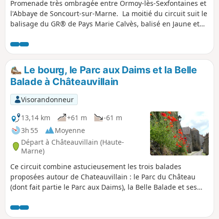
Promenade très ombragée entre Ormoy-lès-Sexfontaines et
l'Abbaye de Soncourt-sur-Marne. La moitié du circuit suit le
balisage du GR® de Pays Marie Calvès, balisé en Jaune et
Vert. Ce parcours ne présente aucune difficulté technique.
Le bourg, le Parc aux Daims et la Belle
Balade à Châteauvillain
Visorandonneur
13,14 km
+61 m
-61 m
3h 55
Moyenne
Départ à Châteauvillain (Haute-
Marne)
Ce circuit combine astucieusement les trois balades
proposées autour de Chateauvillain : le Parc du Château
(dont fait partie le Parc aux Daims), la Belle Balade et ses
œuvres originales sculptées dans la forêt, et la visite de la
ville de Chateauvillain, notamment de Circuits des
Fortifications. Balade riche et variée, sans difficultés.