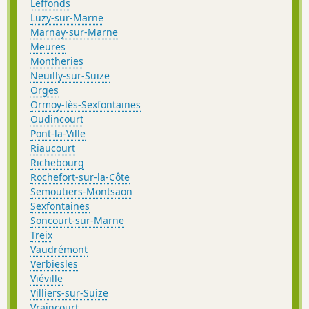
Leffonds
Luzy-sur-Marne
Marnay-sur-Marne
Meures
Montheries
Neuilly-sur-Suize
Orges
Ormoy-lès-Sexfontaines
Oudincourt
Pont-la-Ville
Riaucourt
Richebourg
Rochefort-sur-la-Côte
Semoutiers-Montsaon
Sexfontaines
Soncourt-sur-Marne
Treix
Vaudrémont
Verbiesles
Viéville
Villiers-sur-Suize
Vraincourt