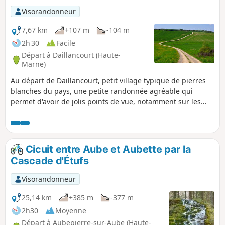
Visorandonneur
7,67 km
+107 m
-104 m
2h 30
Facile
Départ à Daillancourt (Haute-
Marne)
Au départ de Daillancourt, petit village typique de pierres
blanches du pays, une petite randonnée agréable qui
permet d'avoir de jolis points de vue, notamment sur les
villages bordant la Blaise.
Cicuit entre Aube et Aubette par la
Cascade d'Étufs
Visorandonneur
25,14 km
+385 m
-377 m
2h30
Moyenne
Départ à Aubepierre-sur-Aube (Haute-