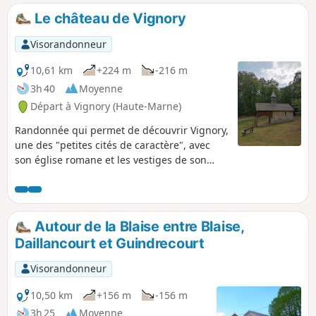
XIIe siècle. À la fin de votre parcours n'hésiter pas à flâner
Le château de Vignory
dans les ruelles de Vignory et à emprunter les passages
couverts.
Visorandonneur
10,61 km
+224 m
-216 m
3h 40
Moyenne
Départ à Vignory (Haute-Marne)
Randonnée qui permet de découvrir Vignory,
une des "petites cités de caractère", avec
son église romane et les vestiges de son
château féodal ainsi que les forêts et bois
entourant le village.
Autour de la Blaise entre Blaise,
Daillancourt et Guindrecourt
Visorandonneur
10,50 km
+156 m
-156 m
3h 25
Moyenne