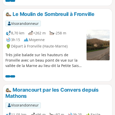
lui ayant appartenu.
Le Moulin de Sombreuil à Fronville
Visorandonneur
8,70 km
+262 m
-258 m
3h 15
Moyenne
Départ à Fronville (Haute-Marne)
Très jolie balade sur les hauteurs de
Fronville avec un beau point de vue sur la
vallée de la Marne au lieu-dit la Petite Saison
puis passage à proximité du Moulin de
Sombreuil, magnifique bâtisse dans un
cadre superbe avec un beau plan d'eau et
une troupe de daims.
Morancourt par les Convers depuis
Mathons
Visorandonneur
11,05 km
+96 m
-97 m
3h 25
Facile