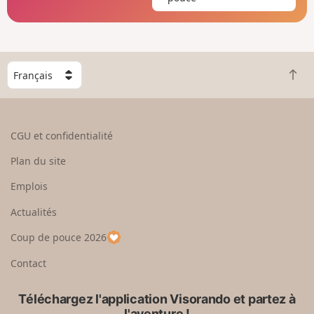
C
R
h
e
o
t
i
o
s
CGU et confidentialité
u
i
r
s
Plan du site
e
s
n
e
Emplois
h
z
Actualités
a
u
u
n
Coup de pouce 2026
t
p
a
Contact
y
s
Téléchargez l'application Visorando et partez à
l'aventure !