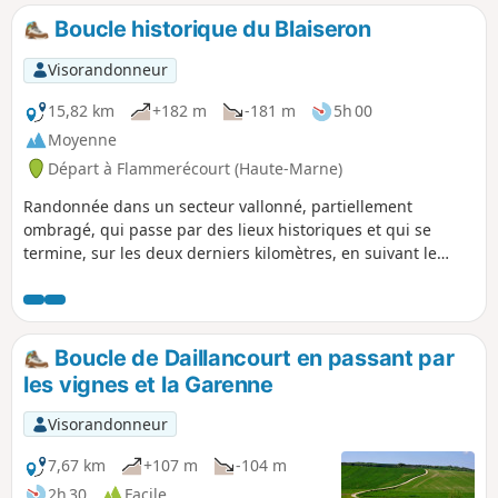
Boucle historique du Blaiseron
Visorandonneur
15,82 km
+182 m
-181 m
5h 00
Moyenne
Départ à Flammerécourt (Haute-Marne)
Randonnée dans un secteur vallonné, partiellement
ombragé, qui passe par des lieux historiques et qui se
termine, sur les deux derniers kilomètres, en suivant le
bord du Blaiseron (affluent de la Blaise). Les trois villages
traversés sont chargés d'histoire et l'on suit pendant un
moment les pas de Jeanne d'Arc.
Boucle de Daillancourt en passant par
les vignes et la Garenne
Visorandonneur
7,67 km
+107 m
-104 m
2h 30
Facile