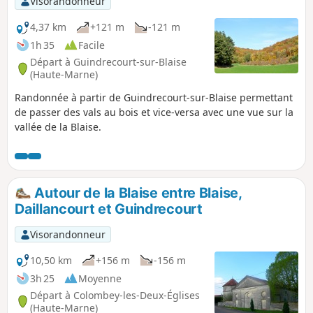
Visorandonneur
4,37 km
+121 m
-121 m
1h 35
Facile
Départ à Guindrecourt-sur-Blaise
(Haute-Marne)
Randonnée à partir de Guindrecourt-sur-Blaise permettant
de passer des vals au bois et vice-versa avec une vue sur la
vallée de la Blaise.
Autour de la Blaise entre Blaise,
Daillancourt et Guindrecourt
Visorandonneur
10,50 km
+156 m
-156 m
3h 25
Moyenne
Départ à Colombey-les-Deux-Églises
(Haute-Marne)