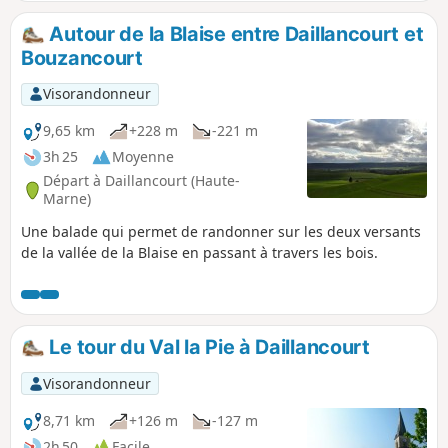
Autour de la Blaise entre Daillancourt et
Bouzancourt
Visorandonneur
9,65 km
+228 m
-221 m
3h 25
Moyenne
Départ à Daillancourt (Haute-
Marne)
Une balade qui permet de randonner sur les deux versants
de la vallée de la Blaise en passant à travers les bois.
Le tour du Val la Pie à Daillancourt
Visorandonneur
8,71 km
+126 m
-127 m
2h 50
Facile