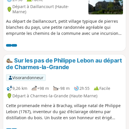
Départ à Daillancourt (Haute-
Marne)
Au départ de Daillancourt, petit village typique de pierres
blanches du pays, une petite randonnée agréable qui
emprunte les chemins de la commune avec une incursion
dans la forêt communale. Sur la fin de la randonnée, vous
aurez un aperçu des villages en amont de la vallée de la
Blaise.
Sur les pas de Philippe Lebon au départ
de Charmes-la-Grande
Visorandonneur
9,26 km
+98 m
-98 m
2h 55
Facile
Départ à Charmes-la-Grande (Haute-Marne)
Cette promenade mène à Brachay, village natal de Philippe
Lebon (1767), inventeur du gaz d'éclairage obtenu par
distillation du bois. Un buste en son honneur est érigé
devant la mairie, et l'on peut voir, également, deux maisons