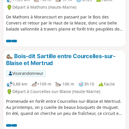
Départ à Mathons (Haute-Marne)
De Mathons à Morancourt en passant par le Bois des
Convers et retour par le Haut de la Maize, donc une belle
balade vallonnée à travers plaine et forêt très peuplées de
chevreuils. On ne peut pas faire la totalité de la randonnée
sans en voir plusieurs.
Bois-dit Sartille entre Courcelles-sur-
Blaise et Mertrud
Visorandonneur
9,88 km
+109 m
-106 m
3h 10
Facile
Départ à Courcelles-sur-Blaise (Haute-Marne)
Promenade en forêt entre Courcelles-sur-Blaise et Mertrud.
Au printemps, on y cueille de beaux bouquets de muguet.
En été, quand on cherche un peu de fraîcheur, ce circuit est
idéal car entièrement sous couvert de la forêt.