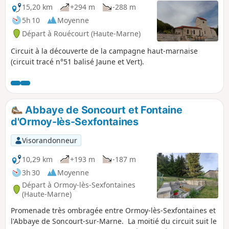
15,20 km
+294 m
-288 m
5h 10
Moyenne
Départ à Rouécourt (Haute-Marne)
Circuit à la découverte de la campagne haut-marnaise
(circuit tracé n°51 balisé Jaune et Vert).
Abbaye de Soncourt et Fontaine
d'Ormoy-lès-Sexfontaines
Visorandonneur
10,29 km
+193 m
-187 m
3h 30
Moyenne
Départ à Ormoy-lès-Sexfontaines
(Haute-Marne)
Promenade très ombragée entre Ormoy-lès-Sexfontaines et
l'Abbaye de Soncourt-sur-Marne. La moitié du circuit suit le