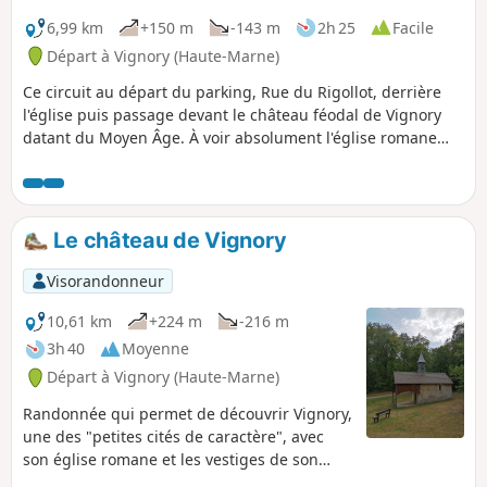
6,99 km
+150 m
-143 m
2h 25
Facile
Départ à Vignory (Haute-Marne)
Ce circuit au départ du parking, Rue du Rigollot, derrière
l'église puis passage devant le château féodal de Vignory
datant du Moyen Âge. À voir absolument l'église romane
construite au XIe siècle. Sur le parcours, la Chapelle Notre-
Dame-du-Val qui aurait pour origine la découverte
miraculeuse d'une statue de la vierge par des bûcheron au
XIIe siècle. À la fin de votre parcours n'hésiter pas à flâner
Le château de Vignory
dans les ruelles de Vignory et à emprunter les passages
couverts.
Visorandonneur
10,61 km
+224 m
-216 m
3h 40
Moyenne
Départ à Vignory (Haute-Marne)
Randonnée qui permet de découvrir Vignory,
une des "petites cités de caractère", avec
son église romane et les vestiges de son
château féodal ainsi que les forêts et bois