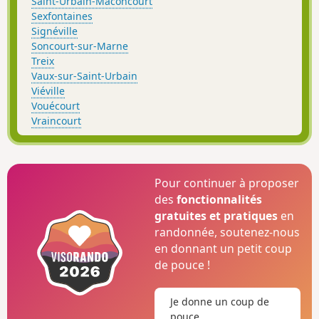
Saint-Urbain-Maconcourt
Sexfontaines
Signéville
Soncourt-sur-Marne
Treix
Vaux-sur-Saint-Urbain
Viéville
Vouécourt
Vraincourt
Pour continuer à proposer
des
fonctionnalités
gratuites et pratiques
en
randonnée, soutenez-nous
en donnant un petit coup
de pouce !
Je donne un coup de
pouce