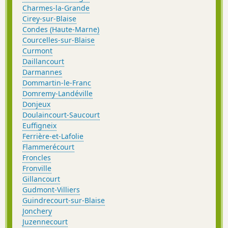
Charmes-la-Grande
Cirey-sur-Blaise
Condes (Haute-Marne)
Courcelles-sur-Blaise
Curmont
Daillancourt
Darmannes
Dommartin-le-Franc
Domremy-Landéville
Donjeux
Doulaincourt-Saucourt
Euffigneix
Ferrière-et-Lafolie
Flammerécourt
Froncles
Fronville
Gillancourt
Gudmont-Villiers
Guindrecourt-sur-Blaise
Jonchery
Juzennecourt