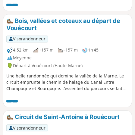
entourant le village.
Bois, vallées et coteaux au départ de
Vouécourt
Visorandonneur
4,52 km
+157 m
-157 m
1h 45
Moyenne
Départ à Vouécourt (Haute-Marne)
Une belle randonnée qui domine la vallée de la Marne. Le
circuit emprunte le chemin de halage du Canal Entre
Champagne et Bourgogne. L'essentiel du parcours se fait
sous un couvert forestier et bien sûr avec quelques coteaux.
Ne pas hésiter à faire une visite du charmant village de
Vouécourt pour admirer église et le lavoir.
Circuit de Saint-Antoine à Rouécourt
Visorandonneur