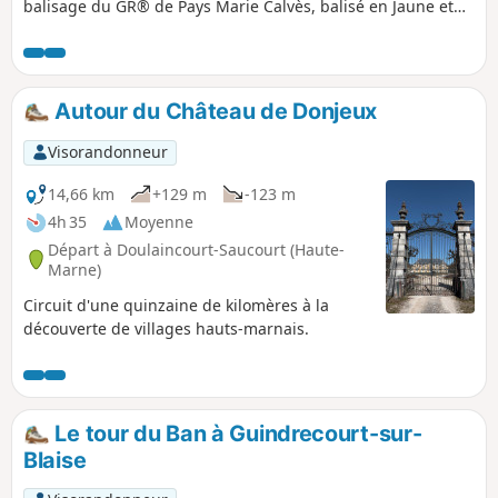
balisage du GR® de Pays Marie Calvès, balisé en Jaune et
Vert. Ce parcours ne présente aucune difficulté technique.
Autour du Château de Donjeux
Visorandonneur
14,66 km
+129 m
-123 m
4h 35
Moyenne
Départ à Doulaincourt-Saucourt (Haute-
Marne)
Circuit d'une quinzaine de kilomères à la
découverte de villages hauts-marnais.
Le tour du Ban à Guindrecourt-sur-
Blaise