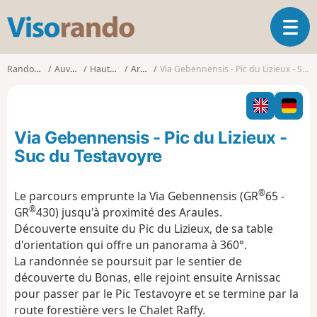
V
O
i
u
s
v
o
Randonnées
Auvergne
Haute-Loire
Araules
Via Gebennensis - Pic du Lizieux - Suc du Testavoyre
r
r
i
a
r
n
l
d
Via Gebennensis - Pic du Lizieux -
a
o
n
Suc du Testavoyre
a
v
®
Le parcours emprunte la Via Gebennensis (GR
65 -
i
®
GR
430) jusqu'à proximité des Araules.
g
a
Découverte ensuite du Pic du Lizieux, de sa table
t
d'orientation qui offre un panorama à 360°.
i
La randonnée se poursuit par le sentier de
o
découverte du Bonas, elle rejoint ensuite Arnissac
n
pour passer par le Pic Testavoyre et se termine par la
route forestière vers le Chalet Raffy.