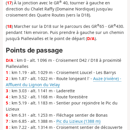
®
(
17
) À la jonction avec le GR
40, tourner à gauche en
direction du Chalet Raffy (Domaine Nordique) jusqu'au
croisement des Quatre Routes (vers la D18).
®
®
(
18
) Marcher sur la D18 sur le parcours des GR
65 - GR
430.
pendant 1km environ. Puis prendre à gauche sur un chemin
jusqu'à Piallevialles et le point de départ (
D/A
).
Points de passage
D/A
: km 0 - alt. 1 096 m - Croisement D42 / D18 à proximité
Piallevialles
1
: km 1.19 - alt. 1 029 m - Croisement Loucel - Les Barrys
2
: km 1.87 - alt. 1 022 m - Route longeant l' -
Auze (rivière) -
Affluent du Lignon du Velay
3
: km 3.03 - alt. 1 141 m - Laderette
4
: km 3.52 - alt. 1 168 m - Route forestière
5
: km 5.19 - alt. 1 183 m - Sentier pour rejoindre le Pic du
Lizieux
6
: km 6.31 - alt. 1 253 m - Fléchage sentier de Bonas
7
: km 6.85 - alt. 1 388 m -
Pic du Lizieux (1388 m)
8
: km 7.22 - alt. 1 314 m - Croisement sentier de découverte