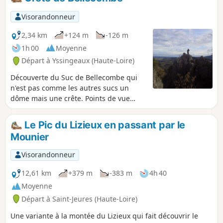
vous remontez en traversant d'agréables sous-bois.
Visorandonneur
2,34 km
+124 m
-126 m
1h 00
Moyenne
Départ à Yssingeaux (Haute-Loire)
Découverte du Suc de Bellecombe qui
n'est pas comme les autres sucs un
dôme mais une crête. Points de vue
assez escarpés, sentier peu marqué par
endroits, points bleus ajoutés le
Le Pic du Lizieux en passant par le
24/03/2024 pour ne pas s'égarer !
Mounier
Visorandonneur
12,61 km
+379 m
-383 m
4h 40
Moyenne
Départ à Saint-Jeures (Haute-Loire)
Une variante à la montée du Lizieux qui fait découvrir le