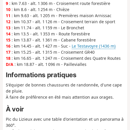
9
: km 7.63 - alt. 1 306 m - Croisement route forestière
10
: km 8.6 - alt. 1 254 m - Chièze
11
: km 9.63 - alt. 1 205 m - Premières maison Arnissac
12
: km 10.37 - alt. 1 126 m - Croisement terrain de sport
13
: km 11.74 - alt. 1 159 m - Le Bronchet
14
: km 13.5 - alt. 1 353 m - Route forestière
15
: km 13.87 - alt. 1 361 m - Cabane forestière
16
: km 14.45 - alt. 1 427 m - Suc -
Le Testavoyre (1436 m)
17
: km 15.25 - alt. 1 315 m - Croisement GR40
18
: km 16.65 - alt. 1 247 m - Croisement des Quatre Routes
D/A
: km 18.87 - alt. 1 096 m - Paillevialles
Informations pratiques
S'équiper de bonnes chaussures de randonnée, d'une cape
de pluie.
À faire de préférence en été mais attention aux orages.
À voir
Pic du Lizieux avec une table d'orientation et un panorama à
360°.