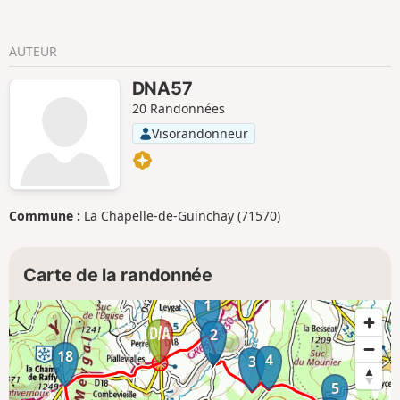
AUTEUR
DNA57
20 Randonnées
Visorandonneur
Commune :
La Chapelle-de-Guinchay (71570)
Carte de la randonnée
1
2
18
4
3
5