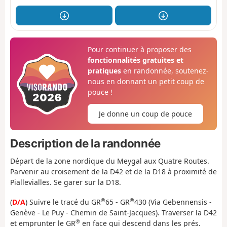
Pour continuer à proposer des
fonctionnalités gratuites et
pratiques
en randonnée, soutenez-
nous en donnant un petit coup de
pouce !
Je donne un coup de pouce
Description de la randonnée
Départ de la zone nordique du Meygal aux Quatre Routes.
Parvenir au croisement de la D42 et de la D18 à proximité de
Piallevialles. Se garer sur la D18.
®
®
(
D/A
) Suivre le tracé du GR
65 - GR
430 (Via Gebennensis -
Genève - Le Puy - Chemin de Saint-Jacques). Traverser la D42
®
et emprunter le GR
en face qui descend dans les prés.