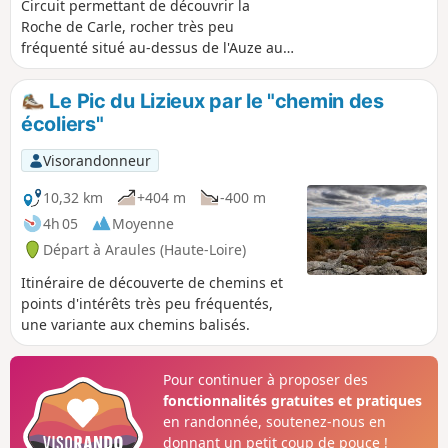
Circuit permettant de découvrir la
Roche de Carle, rocher très peu
fréquenté situé au-dessus de l'Auze au
début de son cours. Départ d'Araules,
retour par le Testavoyre .
Le Pic du Lizieux par le "chemin des
écoliers"
Visorandonneur
10,32 km
+404 m
-400 m
4h 05
Moyenne
Départ à Araules (Haute-Loire)
Itinéraire de découverte de chemins et
points d'intérêts très peu fréquentés,
une variante aux chemins balisés.
Pour continuer à proposer des
fonctionnalités gratuites et pratiques
en randonnée, soutenez-nous en
donnant un petit coup de pouce !