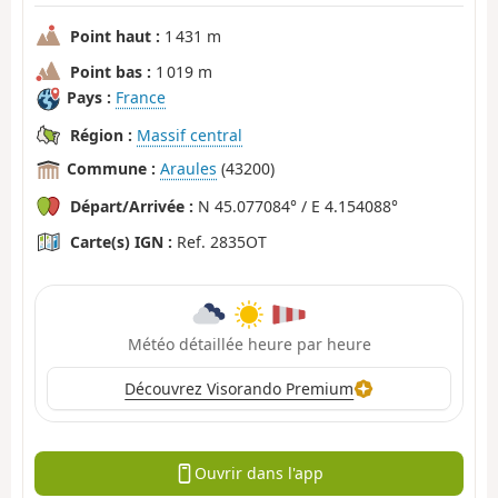
Point haut :
1 431 m
Point bas :
1 019 m
Pays :
France
Région :
Massif central
Commune :
Araules
(43200)
Départ/Arrivée :
N 45.077084° / E 4.154088°
Carte(s) IGN :
Ref. 2835OT
Météo détaillée heure par heure
Découvrez Visorando Premium
Ouvrir dans l'app