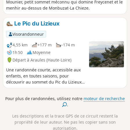
Mounier, petit sommet méconnu qui domine Freycenet et le
menhir au-dessus de Monbuzat-La Chieze.
Le Pic du Lizieux
Visorandonneur
4,55 km
+177 m
-174 m
1h 50
Moyenne
Départ à Araules (Haute-Loire)
Une randonnée courte, accessible aux
enfants, en toutes saisons, pour
découvrir au sommet du Pic du Lizieux
(1388m) un panorama à 360°: la vallée
du Lignon au Nord, à l'Est les Monts du
Pour plus de randonnées, utilisez notre
moteur de recherche
Vivarais, au Sud le Mont Mezenc, à
.
l'Ouest le Meygal et, au-delà, le Massif
du Pilat, le Mont-Blanc, ... .
Les descriptions et la trace GPS de ce circuit restent la
propriété de leur auteur. Ne pas les copier sans son
autorisation.