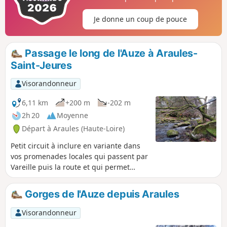
Je donne un coup de pouce
Passage le long de l'Auze à Araules-
Saint-Jeures
Visorandonneur
6,11 km
+200 m
-202 m
2h 20
Moyenne
Départ à Araules (Haute-Loire)
Petit circuit à inclure en variante dans
vos promenades locales qui passent par
Vareille puis la route et qui permet
d'accéder à l'Auze jusqu'à une petite
cascade méconnue au fond de gorges
Gorges de l'Auze depuis Araules
quasi infranchissables. Les sentiers
absents de la carte IGN sont néanmoins
Visorandonneur
praticables, le passage de l'Auze se fait