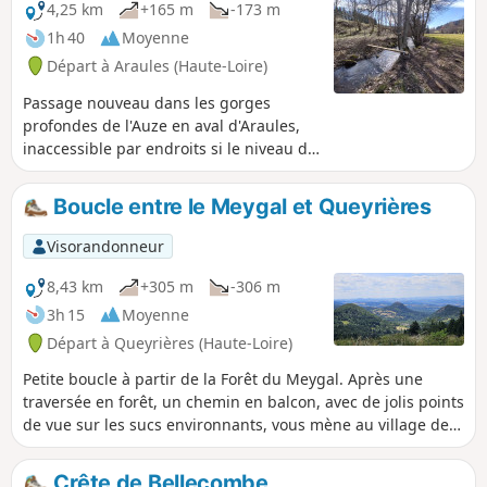
par deux grands pas (un peu sautés)
4,25 km
+165 m
-173 m
sur un des seuls endroits possibles
1h 40
Moyenne
quelque soit le niveau de l'Auze.
Départ à Araules (Haute-Loire)
Passage nouveau dans les gorges
profondes de l'Auze en aval d'Araules,
inaccessible par endroits si le niveau du
ruisseau est trop haut. Des obstacles
subsistent suite à la mini-tornade d'il y
Boucle entre le Meygal et Queyrières
a quelques années mais qui restent
franchissables. Chemin peu marqué par
Visorandonneur
endroits, des rubans attachés aux
branches et des points de couleur bleue
8,43 km
+305 m
-306 m
pour aider à la navigation !
3h 15
Moyenne
Départ à Queyrières (Haute-Loire)
Petite boucle à partir de la Forêt du Meygal. Après une
traversée en forêt, un chemin en balcon, avec de jolis points
de vue sur les sucs environnants, vous mène au village de
Queyrières, qui est surmonté par un remarquable dyke
basaltique. Après la traversée du village de Monedeyres,
Crête de Bellecombe