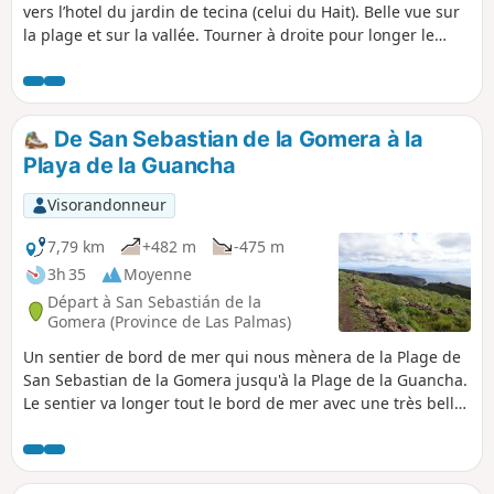
vers l’hotel du jardin de tecina (celui du Hait). Belle vue sur
la plage et sur la vallée. Tourner à droite pour longer le
golf. Descendre jusque qu’au croisement avec les deux
symbole du Gr. Prendre le superbe chemin panoramique
qui reviens le long de la falaise. Evidemment possibilité de
continuer sur la plage de tapahuga. Dirigez vous vers le
De San Sebastian de la Gomera à la
bâtiment de fred olsen et tournez à gauche le long du
Playa de la Guancha
champ de bananier. Vous voilà de retour le long du golfe.
Visorandonneur
7,79 km
+482 m
-475 m
3h 35
Moyenne
Départ à San Sebastián de la
Gomera (Province de Las Palmas)
Un sentier de bord de mer qui nous mènera de la Plage de
San Sebastian de la Gomera jusqu'à la Plage de la Guancha.
Le sentier va longer tout le bord de mer avec une très belle
vue sur San Sebastian ainsi que sur Ténérife et le Volcan du
Téïde, point culminant de l'Espagne.