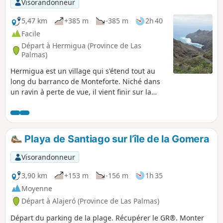
Visorandonneur
5,47 km
+385 m
-385 m
2h 40
Facile
Départ à Hermigua (Province de Las
Palmas)
Hermigua est un village qui s'étend tout au
long du barranco de Monteforte. Niché dans
un ravin à perte de vue, il vient finir sur la
plage de Santa Catalina. Notre randonnée va
nous conduire de la plage de Santa Catalina à
la plage de la Caleta.
Playa de Santiago sur l’île de la Gomera
Visorandonneur
3,90 km
+153 m
-156 m
1h 35
Moyenne
Départ à Alajeró (Province de Las Palmas)
Départ du parking de la plage. Récupérer le GR®. Monter