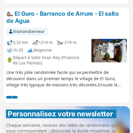
le joli sentier de droite. Une fois sur la route descendre à
droite. Et vous voilà de retour.
El Guro - Barranco de Arrure - El salto
de Agua
Visorandonneur
3,32 km
+219 m
-219 m
1h 35
Moyenne
Départ à Valle Gran Rey (Province
de Las Palmas)
Une très jolie randonnée facile qui va permettre de
découvrir dans un premier temps le village de El Guro,
village très typique de maisons très décorées.Ensuite le
chemin grimpe le long du Barranco de Arrure jusqu'à la
petite cascade .
Personnalisez votre newsletter 
Chaque semaine, recevez des idées de randonnées qui
vous correspondent : choisissez la durée moyenne, la