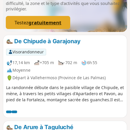
difficulté, la zone et le type d’activités que vous souhaitez
privilégier.
Testez
gratuitement
De Chipude à Garajonay
Visorandonneur
17,14 km
+705 m
-702 m
6h 55
Moyenne
Départ à Vallehermoso (Province de Las Palmas)
La randonnée débute dans le paisible village de Chipude, et
mène, à travers les petits villages d'Apartadero et Pavon, au
pied de la Fortaleza, montagne sacrée des guanches.Il est
possible d'aller à son sommet (1243m). On pense que les
anciens habitants de l'île chérissaient cette montagne de
par sa forme inhabituelle. C'est un cadeau des Dieux. En
tous cas, par temps clair, on peut la voir depuis l'île voisine
De Arure à Taguluché