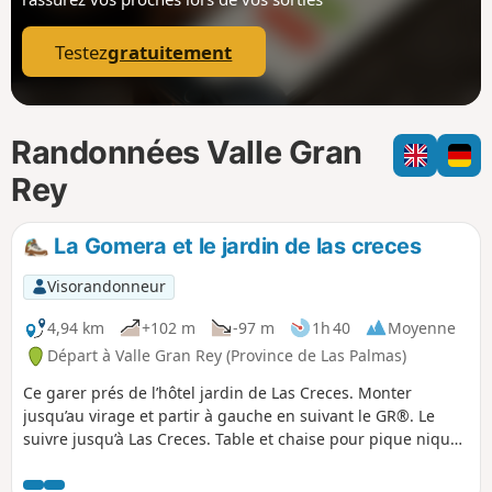
p
Testez
gratuitement
Randonnées Valle Gran
Rey
La Gomera et le jardin de las creces
Visorandonneur
4,94 km
+102 m
-97 m
1h 40
Moyenne
Départ à Valle Gran Rey (Province de Las Palmas)
Ce garer prés de l’hôtel jardin de Las Creces. Monter
jusqu’au virage et partir à gauche en suivant le GR®. Le
suivre jusqu’à Las Creces. Table et chaise pour pique niquer.
Partir vers las hayas et suivre jusqu’à rejoindre le chemin de
l’aller. Ne pas suivre Las Hayas jusqu’au bout mais prendre