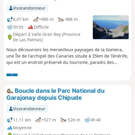
de la Palma !
Visorandonneur
8,07 km
+986 m
-988 m
5h 05
Difficile
Départ à Valle Gran Rey (Province
de Las Palmas)
Nous découvrons les merveilleux paysages de la Gomera,
une Île de l'archipel des Canaries située à 35km de Ténérife,
qui est un endroit préservé du tourisme, paradis des
randonneurs. Un parcours assez sportif qui permet de se
rendre du village de Arure à Taguluche, 800m plus bas. La
descente est raide mais les paysages sont époustouflants.
Paysage très minéral puis une fin de descente dans les
Boucle dans le Parc National du
jardins en étage pour finir dans les chemins de lave du
Garajonay depuis Chipude
bord de mer.
Visorandonneur
11,11 km
+527 m
-526 m
4h 40
Moyenne