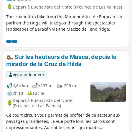
Los Bailadreros qui était ouvert et où on a pu manger et
Départ à Buenavista del Norte (Province de Las Palmas)
boire : la balade est quand même en plein soleil la plupart
du temps. C'est d'ailleurs fréquenté par beaucoup de
This round trip hike from the Mirador Altos de Baracan car
randonneurs qui font des randonnées beaucoup plus
park on the ridge will take you through the spectacular
importantes.
landscapes of Baracán via the Macizo de Teno ridge.
Sur les hauteurs de Masca, depuis le
mirador de la Cruz de Hilda
Visorandonneur
4,64 km
+297 m
-296 m
2h 10
Facile
Départ à Buenavista del Norte
(Province de Las Palmas)
Ce court circuit vous permet de profiter de ce secteur aux
paysages grandioses. La vue porte loin, les parois sont
impressionnantes. Agréable sentier qui monte