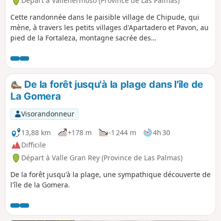
Départ à Vallehermoso (Province de Las Palmas)
Cette randonnée dans le paisible village de Chipude, qui
mène, à travers les petits villages d'Apartadero et Pavon, au
pied de la Fortaleza, montagne sacrée des
guanches.Possibilité d'aller à son sommet (1243m). On
pense que les anciens habitants de l'île chérissaient cette
montagne de par sa forme inhabituelle. C'est un cadeau
des Dieux. En tous cas, par temps clair, on peut la voir
De la forêt jusqu'à la plage dans l'île de
depuis l'île voisine de la Palma !
La Gomera
Visorandonneur
13,88 km
+178 m
-1 244 m
4h 30
Difficile
Départ à Valle Gran Rey (Province de Las Palmas)
De la forêt jusqu'à la plage, une sympathique découverte de
l'île de la Gomera.