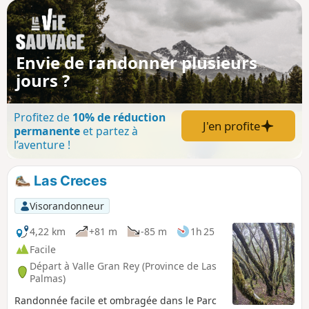
Envie de randonner plusieurs
jours ?
Profitez de
10% de réduction
J'en profite
permanente
et partez à
l’aventure !
Las Creces
Visorandonneur
4,22 km
+81 m
-85 m
1h 25
Facile
Départ à Valle Gran Rey (Province de Las
Palmas)
Randonnée facile et ombragée dans le Parc