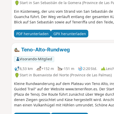
Start in San Sebastián de la Gomera (Province de Las P
Ein Küstenweg, der uns vom Strand von San Sebastián de 
Guancha führt. Der Weg verläuft entlang der gesamten K
Blick auf San Sebastián sowie auf Teneriffa und den Teid
PDF herunterladen
GPX herunterladen
Teno-Alto-Rundweg
Visorando-Mitglied
6,53 km
+152 m
-151 m
2:20 Std.
Leic
Start in Buenavista del Norte (Province de Las Palmas)
Kleine Rundwanderung auf dem Plateau von Teno Alto, inspi
Guided Trail“ auf der Website www.tenerifeon.es. Der Star
(Plaza de Teno). Die Route führt zunächst über Wege dur
denen Ziegen gezüchtet und Käse hergestellt wird. Ansch
man einen Vulkanhügel mit Höhlen umrundet. Schöne Ausb
Weiden, das Meer und die Insel Gomora sowie auf den Teid