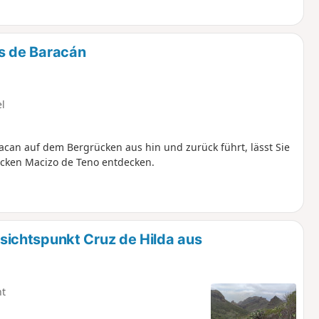
lick auf die Punta del Teno. Zum
Dorf direkt am Platz die Bar Los
rinken konnte: Die Wanderung verläuft
igens von vielen Wanderern frequentiert,
s de Baracán
el
can auf dem Bergrücken aus hin und zurück führt, lässt Sie
ücken Macizo de Teno entdecken.
ichtspunkt Cruz de Hilda aus
ht