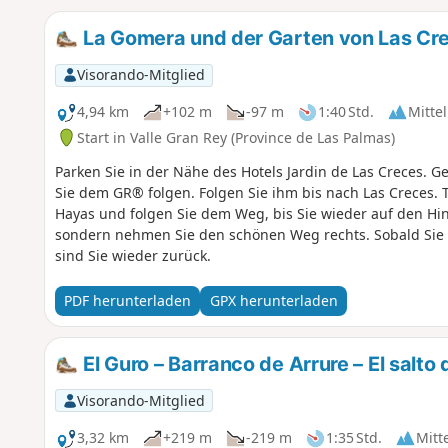
La Gomera und der Garten von Las Cr
Visorando-Mitglied
4,94 km
+102 m
-97 m
1:40 Std.
Mittel
Start in Valle Gran Rey (Province de Las Palmas)
Parken Sie in der Nähe des Hotels Jardin de Las Creces. G
Sie dem GR® folgen. Folgen Sie ihm bis nach Las Creces. T
Hayas und folgen Sie dem Weg, bis Sie wieder auf den Hin
sondern nehmen Sie den schönen Weg rechts. Sobald Sie a
sind Sie wieder zurück.
PDF herunterladen
GPX herunterladen
El Guro – Barranco de Arrure – El salto
Visorando-Mitglied
3,32 km
+219 m
-219 m
1:35 Std.
Mitt