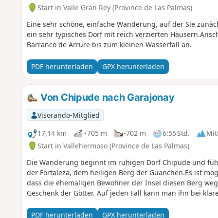
Start in Valle Gran Rey (Province de Las Palmas)
Eine sehr schöne, einfache Wanderung, auf der Sie zunäc
ein sehr typisches Dorf mit reich verzierten Häusern.Ans
Barranco de Arrure bis zum kleinen Wasserfall an.
PDF herunterladen
GPX herunterladen
Von Chipude nach Garajonay
Visorando-Mitglied
17,14 km
+705 m
-702 m
6:55 Std.
Mit
Start in Vallehermoso (Province de Las Palmas)
Die Wanderung beginnt im ruhigen Dorf Chipude und führ
der Fortaleza, dem heiligen Berg der Guanchen.Es ist mög
dass die ehemaligen Bewohner der Insel diesen Berg wege
Geschenk der Götter. Auf jeden Fall kann man ihn bei kla
PDF herunterladen
GPX herunterladen