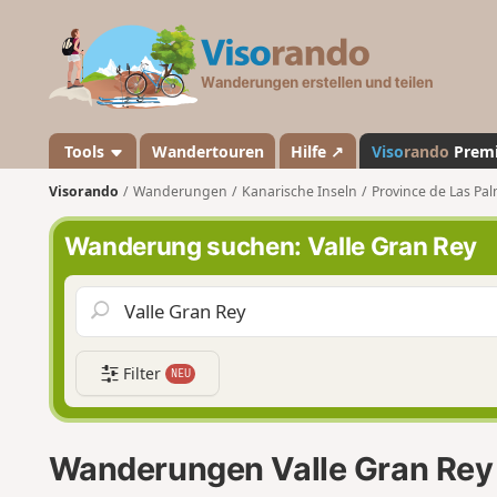
V
i
s
o
r
a
Tools
Wandertouren
Hilfe ↗
Viso
rando
Prem
n
Visorando
Wanderungen
Kanarische Inseln
Province de Las Pa
d
o
Wanderung suchen: Valle Gran Rey
Filter
NEU
Wanderungen Valle Gran Rey