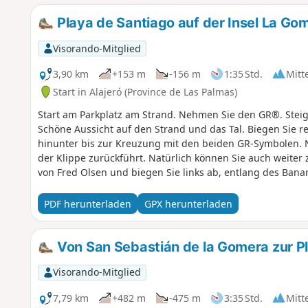
Playa de Santiago auf der Insel La Go
Visorando-Mitglied
3,90 km
+153 m
-156 m
1:35 Std.
Mitt
Start in Alajeró (Province de Las Palmas)
Start am Parkplatz am Strand. Nehmen Sie den GR®. Steigen
Schöne Aussicht auf den Strand und das Tal. Biegen Sie r
hinunter bis zur Kreuzung mit den beiden GR-Symbolen
der Klippe zurückführt. Natürlich können Sie auch weit
von Fred Olsen und biegen Sie links ab, entlang des Bana
PDF herunterladen
GPX herunterladen
Von San Sebastián de la Gomera zur P
Visorando-Mitglied
7,79 km
+482 m
-475 m
3:35 Std.
Mitt