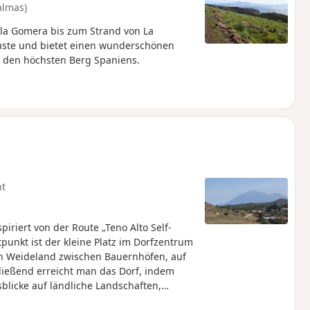
almas)
la Gomera bis zum Strand von La
üste und bietet einen wunderschönen
e, den höchsten Berg Spaniens.
ht
riert von der Route „Teno Alto Self-
tpunkt ist der kleine Platz im Dorfzentrum
ch Weideland zwischen Bauernhöfen, auf
ließend erreicht man das Dorf, indem
licke auf ländliche Landschaften,
e. Am Ende bietet ein letzter Abschnitt