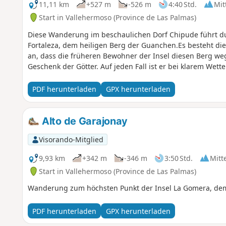
11,11 km
+527 m
-526 m
4:40 Std.
Mit
Start in Vallehermoso (Province de Las Palmas)
Diese Wanderung im beschaulichen Dorf Chipude führt du
Fortaleza, dem heiligen Berg der Guanchen.Es besteht die
an, dass die früheren Bewohner der Insel diesen Berg weg
Geschenk der Götter. Auf jeden Fall ist er bei klarem Wet
PDF herunterladen
GPX herunterladen
Alto de Garajonay
Visorando-Mitglied
9,93 km
+342 m
-346 m
3:50 Std.
Mitt
Start in Vallehermoso (Province de Las Palmas)
Wanderung zum höchsten Punkt der Insel La Gomera, dem
PDF herunterladen
GPX herunterladen