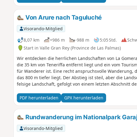
Von Arure nach Taguluché
Visorando-Mitglied
8,07 km
+986 m
-988 m
5:05 Std.
Sch
Start in Valle Gran Rey (Province de Las Palmas)
Wir entdecken die herrlichen Landschaften von La Gomera,
die 35 km von Teneriffa entfernt liegt und ein vom Touris
für Wanderer ist. Eine recht anspruchsvolle Wanderung, d
das 800 m tiefer liegt. Der Abstieg ist steil, aber die La
felsige Landschaft, gefolgt von einem letzten Abschnitt d
schließlich auf den Lavapfaden am Meer zu enden.
PDF herunterladen
GPX herunterladen
Rundwanderung im Nationalpark Gara
Visorando-Mitglied