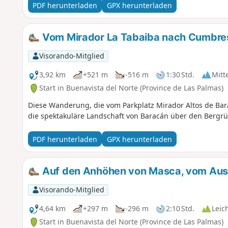
(Hin- und Rückweg) mit schattigen Abschnitten einen Ausb
PDF herunterladen
GPX herunterladen
Zeitpunkt der Wanderung (Mitte November 2023) gab es im 
Bailadreros, die geöffnet war und in der man essen und t
jedoch die meiste Zeit in der prallen Sonne. Sie wird übr
Vom Mirador La Tabaiba nach Cumbre
die weitaus anspruchsvollere Touren unternehmen.
Visorando-Mitglied
3,92 km
+521 m
-516 m
1:30 Std.
Mitt
Start in Buenavista del Norte (Province de Las Palmas)
Diese Wanderung, die vom Parkplatz Mirador Altos de Bara
die spektakuläre Landschaft von Baracán über den Bergr
PDF herunterladen
GPX herunterladen
Auf den Anhöhen von Masca, vom Auss
Visorando-Mitglied
4,64 km
+297 m
-296 m
2:10 Std.
Leic
Start in Buenavista del Norte (Province de Las Palmas)