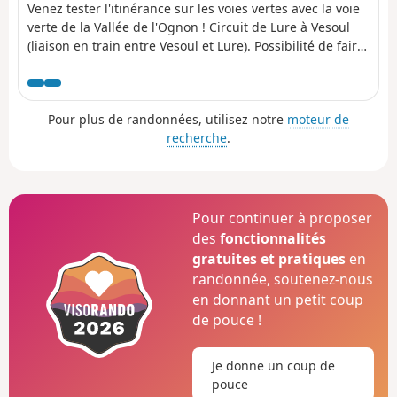
Venez tester l'itinérance sur les voies vertes avec la voie
verte de la Vallée de l'Ognon ! Circuit de Lure à Vesoul
(liaison en train entre Vesoul et Lure). Possibilité de faire
le circuit en sens inverse. Première étape reliant Lure à
Rougemont.
Pour plus de randonnées, utilisez notre
moteur de
recherche
.
Pour continuer à proposer
des
fonctionnalités
gratuites et pratiques
en
randonnée, soutenez-nous
en donnant un petit coup
de pouce !
Je donne un coup de
pouce