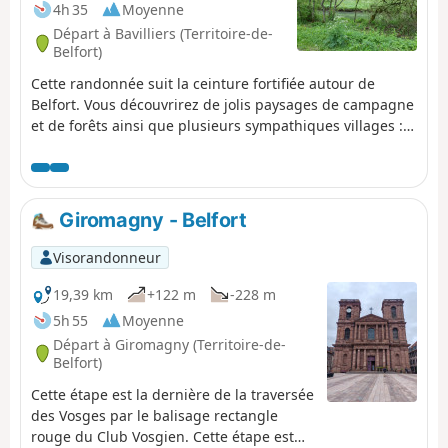
4h 35
Moyenne
Départ à Bavilliers (Territoire-de-
Belfort)
Cette randonnée suit la ceinture fortifiée autour de
Belfort. Vous découvrirez de jolis paysages de campagne
et de forêts ainsi que plusieurs sympathiques villages :
Bavilliers, Froideval, Botans, Dorans, Bermont et
Sevenans. Vous passerez à côté du Fort du Bois d'Oye.
Vous pourrez admirer la Coulée Verte et le canal de
Haute-Saône. À côté de Bermont, vous aurez un superbe
Giromagny - Belfort
point de vue à 360° sur les Vosges et le Jura. Le départ et
l'arrivée sont desservis par bus.
Visorandonneur
19,39 km
+122 m
-228 m
5h 55
Moyenne
Départ à Giromagny (Territoire-de-
Belfort)
Cette étape est la dernière de la traversée
des Vosges par le balisage rectangle
rouge du Club Vosgien. Cette étape est