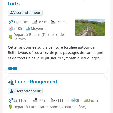
forts
Visorandonneur
17,02 km
+87 m
-60 m
5h 05
Moyenne
Départ à Botans (Territoire-de-
Belfort)
Cette randonnée suit la ceinture fortifiée autour de
Belfort.Vous découvrirez de jolis paysages de campagne
et de forêts ainsi que plusieurs sympathiques villages :
Sevenans, Leupe, Meroux, Vézelois, Chèvremont et
Bessoncourt. Vous passerez à côté de plusieurs ouvrages
de la ceinture fortifiée de Belfort : les forts.
Lure - Rougemont
Visorandonneur
32,11 km
+77 m
-111 m
3h
Facile
Départ à Lure (Haute-Saône) (Haute-Saône)