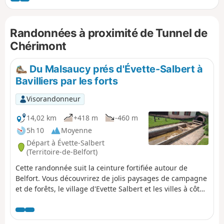
et agréable en été. Un petit aller et retour permet d'aller
admirer le Souterrain du Chérimont. La randonnée est
Randonnées à proximité de Tunnel de
balisée.
Chérimont
Du Malsaucy prés d'Évette-Salbert à
Bavilliers par les forts
Visorandonneur
14,02 km
+418 m
-460 m
5h 10
Moyenne
Départ à Évette-Salbert
(Territoire-de-Belfort)
Cette randonnée suit la ceinture fortifiée autour de
Belfort. Vous découvrirez de jolis paysages de campagne
et de forêts, le village d'Evette Salbert et les villes à côté
de Belfort : Essert et Bavilliers. Vous passerez à côté du
Fort du Salbert et de l'Ouvrage de la Côte qui faisaient
partie de la ligne de défense de Belfort. Le départ et