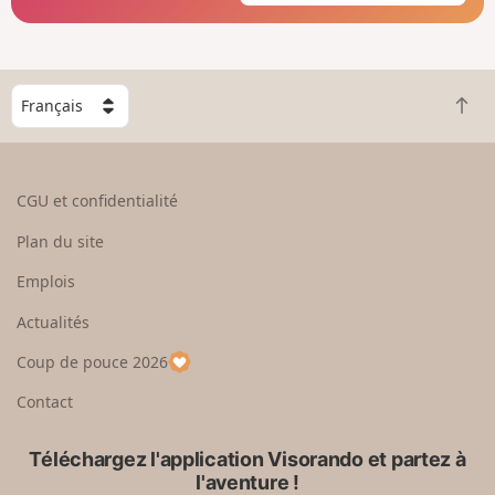
C
R
h
e
o
t
i
o
s
CGU et confidentialité
u
i
r
s
Plan du site
e
s
n
e
Emplois
h
z
Actualités
a
u
u
n
Coup de pouce 2026
t
p
a
Contact
y
s
Téléchargez l'application Visorando et partez à
l'aventure !