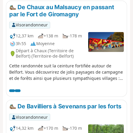
l'arrivée sont desservis par bus ou par train.
De Chaux au Malsaucy en passant
par le Fort de Giromagny
Visorandonneur
12,37 km
+138 m
-178 m
3h 55
Moyenne
Départ à Chaux (Territoire de
Belfort) (Territoire-de-Belfort)
Cette randonnée suit la ceinture fortifiée autour de
Belfort. Vous découvrirez de jolis paysages de campagne
et de forêts ainsi que plusieurs sympathiques villages :
Chaux, La Chapelle Sous Chaux et Evette Salbert. Vous
passerez à côté du Fort de Giromagny. Il se termine par
un paysage avec de nombreux étangs et la zone
protégée du Malsaucy. Outre une belle vue sur les
De Bavilliers à Sevenans par les forts
Vosges vous pourrez admirer de nombreux oiseaux. Le
départ et l'arrivée sont desservis par bus ou train.
Visorandonneur
14,32 km
+170 m
-170 m