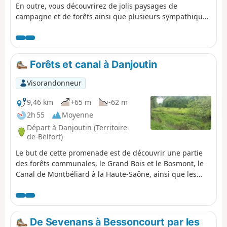
En outre, vous découvrirez de jolis paysages de
campagne et de forêts ainsi que plusieurs sympathiques
villages : Offemont, Éloie et Chaux ainsi que les environs
de Belfort. Vous passerez à côté de l’Étang des Forges et
de la tour de la Miotte.
Forêts et canal à Danjoutin
Visorandonneur
9,46 km
+65 m
-62 m
2h 55
Moyenne
Départ à Danjoutin (Territoire-
de-Belfort)
Le but de cette promenade est de découvrir une partie
des forêts communales, le Grand Bois et le Bosmont, le
Canal de Montbéliard à la Haute-Saône, ainsi que les
paysages à proximité de la commune de Danjoutin.
Randonnée sans difficulté accessible à tous. La
randonnée est balisée.
De Sevenans à Bessoncourt par les