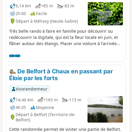
bois, plaines agricoles et villages plus ou moins grands,
6,14 km
+85 m
-83 m
dont celui de Bourogne et ces charmants lavoirs. La fin
2h 00
Facile
de la randonnée est la partie la plus agréable du
Départ à Mélisey (Haute-Saône)
parcours avec la traversée de la pelouse sèche de
Bourogne et la marche le long du Canal du Rhône au
Très belle rando à faire en famille pour découvrir ou
Rhin.
redécouvrir la digitale, qui est la fleur locale en juin, et
flâner autour des étangs. Placer une voiture à l'arrivée
sur le parking du Parc de la Praille pour éviter de
terminer la boucle par 1,5 km de route départementale
inintéressante et décevante par rapport au reste. Les
retours de plusieurs visorandonneurs font état de
De Belfort à Chaux en passant par
chemins peu marqués, difficiles à trouver ou carrément
Éloie par les forts
abandonnés.
Visorandonneur
14,46 km
+165 m
-113 m
4h 35
Moyenne
Départ à Belfort (Territoire-de-
Belfort)
Cette randonnée permet de visiter une partie de Belfort.