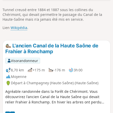
p
Tunnel creusé entre 1884 et 1887 sous les collines du
Chérimont, qui devait permettre le passage du Canal de la
Haute-Saône mais n'a jamais été mis en service.
Lien
Wikipédia
.
L'ancien Canal de la Haute Saône de
Frahier à Ronchamp
Visorandonneur
8,70 km
+175 m
-176 m
3h 00
Moyenne
Départ à Champagney (Haute-Saône) (Haute-Saône)
Agréable randonnée dans la Forêt de Chérimont. Vous
découvrirez l'ancien Canal de la Haute Saône qui devait
relier Frahier à Ronchamp. En hiver les arbres ont perdu
leurs feuilles et permettent de mieux voir le paysage.
Majoritairement en sous-bois la température reste fraîche