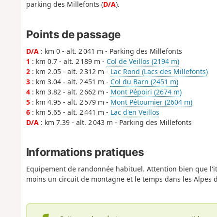
parking des Millefonts (
D/A
).
Points de passage
D/A
: km 0 - alt. 2 041 m - Parking des Millefonts
1
: km 0.7 - alt. 2 189 m -
Col de Veillos (2194 m)
2
: km 2.05 - alt. 2 312 m -
Lac Rond (Lacs des Millefonts)
3
: km 3.04 - alt. 2 451 m -
Col du Barn (2451 m)
4
: km 3.82 - alt. 2 662 m -
Mont Pépoiri (2674 m)
5
: km 4.95 - alt. 2 579 m -
Mont Pétoumier (2604 m)
6
: km 5.65 - alt. 2 441 m -
Lac d'en Veillos
D/A
: km 7.39 - alt. 2 043 m - Parking des Millefonts
Informations pratiques
Equipement de randonnée habituel. Attention bien que l'iti
moins un circuit de montagne et le temps dans les Alpes 