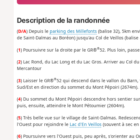
Description de la randonnée
(
D/A
) Depuis le
parking des Millefonts
(balise 32), 5km en
de Saint-Dalmas au Boréon) jusqu'au Col de Veillos (balise 
®
(
1
) Poursuivre sur la droite par le GR®
52. Plus loin, pass
(
2
) Lac Rond, du Lac Long et du Lac Gros. Arriver au Col du
Mercantour
®
(
3
) Laisser le GR®
52 qui descend dans le vallon du Barn, v
Sud/Est en direction du sommet du Mont Pépoiri (2674m). S
(
4
) Du sommet du Mont Pépoiri descendre hors sentier sur 
puis, ensuite, atteindre le Mont Pétoumier (2604m).
(
5
) Très belle vue sur le village de Saint-Dalmas. Redescen
l'Ouest pour rejoindre le
Lac d'En Veillos
(souvent à sec en 
(
6
) Poursuivre vers l'Ouest puis, peu après, s'orienter au