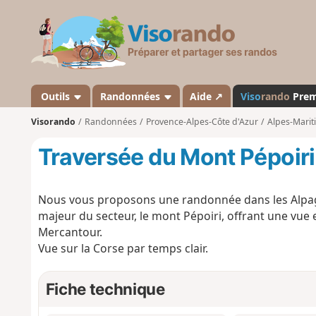
V
i
s
o
r
a
Outils
Randonnées
Aide ↗
Viso
rando
Pre
n
Visorando
Randonnées
Provence-Alpes-Côte d'Azur
Alpes-Marit
d
o
Traversée du Mont Pépoiri
Nous vous proposons une randonnée dans les Alpag
majeur du secteur, le mont Pépoiri, offrant une vue 
Mercantour.
Vue sur la Corse par temps clair.
Fiche technique