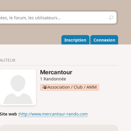
R
e
c
h
e
Inscription
Connexion
r
c
h
AUTEUR
e
r
Mercantour
1 Randonnée
Association / Club / AMM
Site web :
http://www.mercantour-rando.com