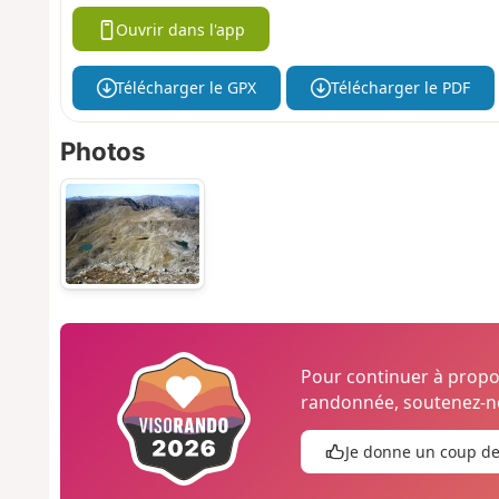
Ouvrir dans l'app
Télécharger le GPX
Télécharger le PDF
Photos
Pour continuer à prop
randonnée, soutenez-no
Je donne un coup d