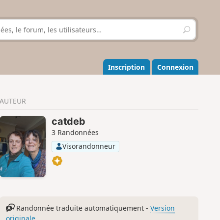
R
e
c
h
e
Inscription
Connexion
r
c
h
AUTEUR
e
r
catdeb
3 Randonnées
Visorandonneur
Randonnée traduite automatiquement -
Version
originale