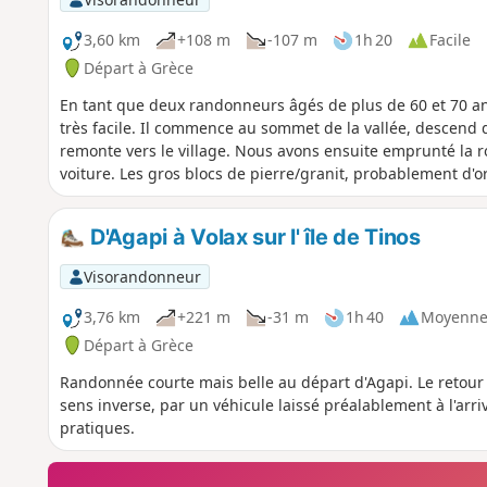
3,60 km
+108 m
-107 m
1h 20
Facile
Départ à Grèce
En tant que deux randonneurs âgés de plus de 60 et 70 ans,
très facile. Il commence au sommet de la vallée, descend
remonte vers le village. Nous avons ensuite emprunté la ro
voiture. Les gros blocs de pierre/granit, probablement d'ori
D'Agapi à Volax sur l' île de Tinos
Visorandonneur
3,76 km
+221 m
-31 m
1h 40
Moyenn
Départ à Grèce
Randonnée courte mais belle au départ d'Agapi. Le retour 
sens inverse, par un véhicule laissé préalablement à l'arri
pratiques.