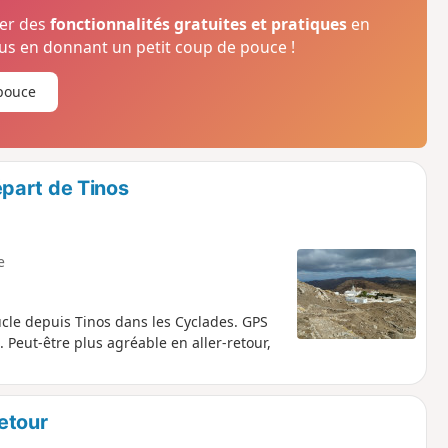
ser des
fonctionnalités gratuites et pratiques
en
s en donnant un petit coup de pouce !
pouce
part de Tinos
e
le depuis Tinos dans les Cyclades. GPS
 Peut-être plus agréable en aller-retour,
etour