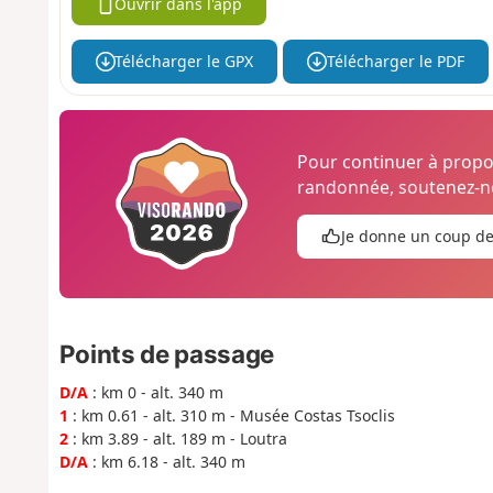
Ouvrir dans l'app
Télécharger le GPX
Télécharger le PDF
Pour continuer à prop
randonnée, soutenez-no
Je donne un coup d
Points de passage
D/A
: km 0 - alt. 340 m
1
: km 0.61 - alt. 310 m - Musée Costas Tsoclis
2
: km 3.89 - alt. 189 m - Loutra
D/A
: km 6.18 - alt. 340 m