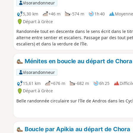
Visorandonneur
5,30 km
+46 m
-574 m
1h 40
Moyenn
Départ à Grèce
Randonnée tout en descente dans le sens écrit dans le tit
alterne entre sentier et escaliers. Passage par des tout pe
escaliers) et dans la verdure de l’île.
Ménites en boucle au départ de Chora
Visorandonneur
15,61 km
+676 m
-682 m
6h 25
Difficil
Départ à Grèce
Belle randonnée circulaire sur l'île de Andros dans les Cyc
Boucle par Apikia au départ de Chora