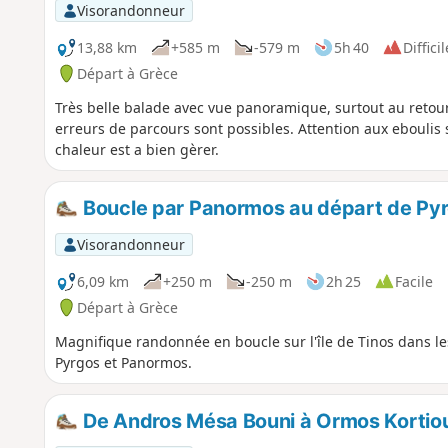
Visorandonneur
13,88 km
+585 m
-579 m
5h 40
Difficil
Départ à Grèce
Très belle balade avec vue panoramique, surtout au retour.
erreurs de parcours sont possibles. Attention aux eboulis s
chaleur est a bien gèrer.
Boucle par Panormos au départ de Pyrgo
Visorandonneur
6,09 km
+250 m
-250 m
2h 25
Facile
Départ à Grèce
Magnifique randonnée en boucle sur l'île de Tinos dans les
Pyrgos et Panormos.
De Andros Mésa Bouni à Ormos Kortiou 