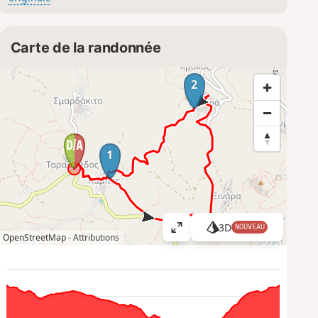
Carte de la randonnée
2
1
3D
NOUVEAU
A
OpenStreetMap -
Attributions
ff
i
c
h
e