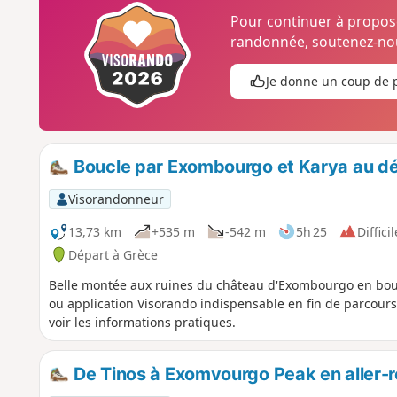
Pour continuer à propo
randonnée, soutenez-nou
Je donne un coup de 
Boucle par Exombourgo et Karya au dé
Visorandonneur
13,73 km
+535 m
-542 m
5h 25
Difficil
Départ à Grèce
Belle montée aux ruines du château d'Exombourgo en bouc
ou application Visorando indispensable en fin de parcours.
voir les informations pratiques.
De Tinos à Exomvourgo Peak en aller-r