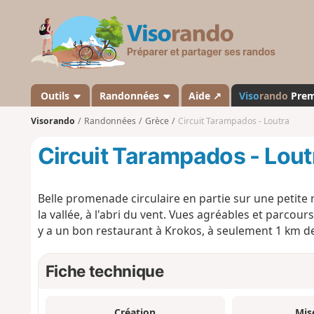
V
i
s
o
r
a
Outils
Randonnées
Aide ↗
Viso
rando
Pre
n
Visorando
Randonnées
Grèce
Circuit Tarampados - Loutra
d
o
Circuit Tarampados - Lout
Belle promenade circulaire en partie sur une petite 
la vallée, à l'abri du vent. Vues agréables et parcours
y a un bon restaurant à Krokos, à seulement 1 km de 
Fiche technique
Création
Mis