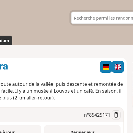
mium
ra
route autour de la vallée, puis descente et remontée de
 facile. Il y a un musée à Louvos et un café. En saison, il
plus (2 km aller-retour).
n°
85425171
e à jour
Dernier avis