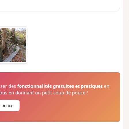
oser des
fonctionnalités gratuites et pratiques
en
us en donnant un petit coup de pouce !
e pouce