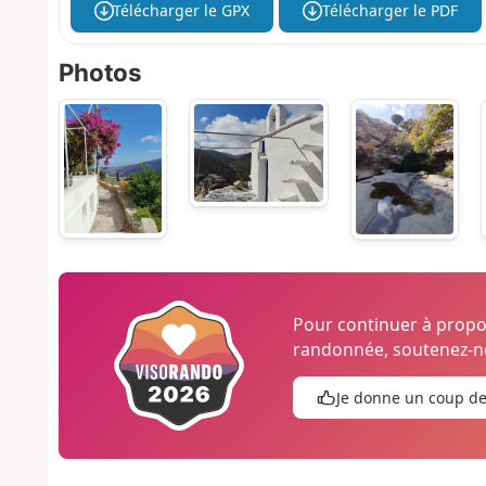
Télécharger le GPX
Télécharger le PDF
Photos
Pour continuer à prop
randonnée, soutenez-no
Je donne un coup d