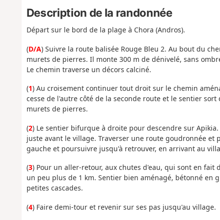
Description de la randonnée
Départ sur le bord de la plage à Chora (Andros).
(
D/A
) Suivre la route balisée Rouge Bleu 2. Au bout du ch
murets de pierres. Il monte 300 m de dénivelé, sans ombr
Le chemin traverse un décors calciné.
(
1
) Au croisement continuer tout droit sur le chemin amé
cesse de l'autre côté de la seconde route et le sentier sor
murets de pierres.
(
2
) Le sentier bifurque à droite pour descendre sur Apikia.
juste avant le village. Traverser une route goudronnée et p
gauche et poursuivre jusqu'à retrouver, en arrivant au villa
(
3
) Pour un aller-retour, aux chutes d'eau, qui sont en fait
un peu plus de 1 km. Sentier bien aménagé, bétonné en gra
petites cascades.
(
4
) Faire demi-tour et revenir sur ses pas jusqu'au village.