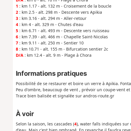
1
: km 1.17 - alt. 132 m - Croisement de la boucle
2
: km 2.5 - alt. 298 m - Descente vers Apikia
3
: km 3.16 - alt. 294 m - Aller-retour
4
: km 4 - alt. 329 m - Chutes d'eau
5
: km 6.71 - alt. 493 m - Descente vers ruisseau
6
: km 7.39 - alt. 466 m - Chapelle Saint-Nicolas
7
: km 9.11 - alt. 250 m - Sentier 10
8
: km 10.71 - alt. 155 m - Bifurcation sentier 2c
D/A
: km 12.4 - alt. 9 m - Plage à Chora
Informations pratiques
Possibilité de se restaurer et boire un verre à Apikia. Fonta
Peu d'ombre, beaucoup de vent , prévoir un coupe-vent et
Trace bien balisée et signalée sur andros-route.gr
À voir
Selon la saison, les cascades (
4
), water falls indiquées su
d'eau. Mais c'est bien ombragé. En revanche il faudra rev