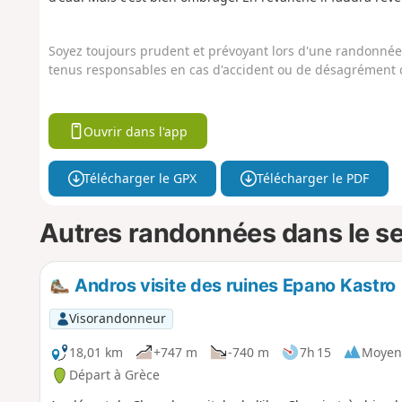
Soyez toujours prudent et prévoyant lors d'une randonnée. 
tenus responsables en cas d'accident ou de désagrément q
Ouvrir dans l'app
Télécharger le GPX
Télécharger le PDF
Autres randonnées dans le s
Andros visite des ruines Epano Kastro
Visorandonneur
18,01 km
+747 m
-740 m
7h 15
Moyen
Départ à Grèce