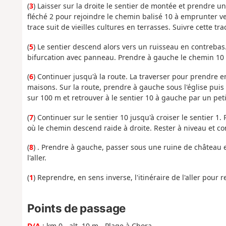
(
3
) Laisser sur la droite le sentier de montée et prendre u
fléché 2 pour rejoindre le chemin balisé 10 à emprunter 
trace suit de vieilles cultures en terrasses. Suivre cette t
(
5
) Le sentier descend alors vers un ruisseau en contrebas.
bifurcation avec panneau. Prendre à gauche le chemin 10 
(
6
) Continuer jusqu'à la route. La traverser pour prendre en
maisons. Sur la route, prendre à gauche sous l'église puis
sur 100 m et retrouver à le sentier 10 à gauche par un petit
(
7
) Continuer sur le sentier 10 jusqu'à croiser le sentier 
où le chemin descend raide à droite. Rester à niveau et cont
(
8
) . Prendre à gauche, passer sous une ruine de château et 
l'aller.
(
1
) Reprendre, en sens inverse, l'itinéraire de l'aller pour 
Points de passage
D/A
: km 0 - alt. 10 m - Plage à Chora