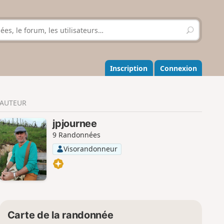
R
e
c
h
e
Inscription
Connexion
r
c
h
AUTEUR
e
r
jpjournee
9 Randonnées
Visorandonneur
Carte de la randonnée