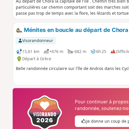
Au départ de Chora la capitale de l'ile . Chemin très bien b
particulières car chemin comportant soit des marches soit d
passe pas trop de temps avec la flore, les lézards et tort
Ménites en boucle au départ de Chora
Visorandonneur
15,61 km
+676 m
-682 m
6h 25
Difficil
Départ à Grèce
Belle randonnée circulaire sur l'île de Andros dans les Cyc
Pour continuer à propo
randonnée, soutenez-nou
Je donne un coup de 