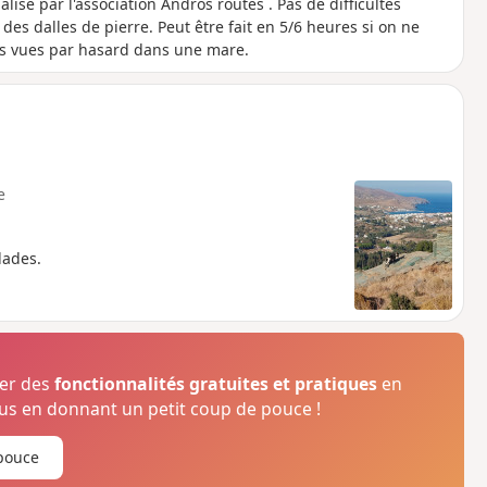
alisé par l'association Andros routes . Pas de difficultés
es dalles de pierre. Peut être fait en 5/6 heures si on ne
ues vues par hasard dans une mare.
e
lades.
ser des
fonctionnalités gratuites et pratiques
en
s en donnant un petit coup de pouce !
pouce