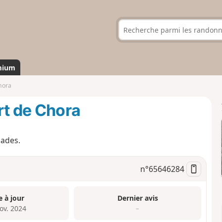
mium
hora
rt de Chora
lades.
n°
65646284
e à jour
Dernier avis
ov. 2024
–