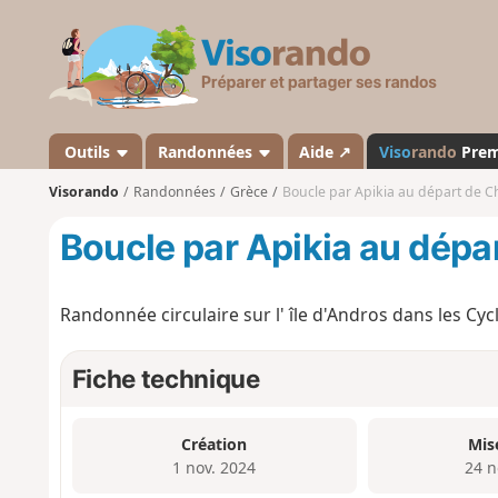
V
i
s
o
r
a
Outils
Randonnées
Aide ↗
Viso
rando
Pre
n
Visorando
Randonnées
Grèce
Boucle par Apikia au départ de C
d
o
Boucle par Apikia au dépa
Randonnée circulaire sur l' île d'Andros dans les Cyc
Fiche technique
Création
Mis
1 nov. 2024
24 n