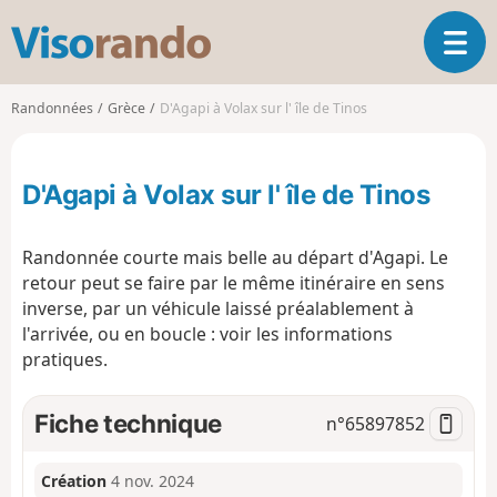
V
O
i
u
s
v
o
Randonnées
Grèce
D'Agapi à Volax sur l' île de Tinos
r
r
i
a
r
n
D'Agapi à Volax sur l' île de Tinos
l
d
a
o
n
Randonnée courte mais belle au départ d'Agapi. Le
a
retour peut se faire par le même itinéraire en sens
v
inverse, par un véhicule laissé préalablement à
i
g
l'arrivée, ou en boucle : voir les informations
a
pratiques.
t
i
Fiche technique
n°
65897852
o
n
Création
4 nov. 2024