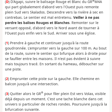
®
(
D
) D'Agapi, suivre le balisage Rouge et Blanc du GR
M4A
qui part globalement d'abord vers l'Ouest puis remonte
plein Sud vers Skalados. Descendre vers la rivière à sec en
contrebas. Le sentier est mal entretenu.
Veiller à ne pas
perdre les balises Rouges et Blanches
. Remonter sur le
versant opposé, d'abord vers le Nord avant de tourner à
l'Ouest puis enfin vers le Sud. Arriver sous une église.
(
1
) Prendre à gauche et continuer jusqu'à la route
goudronnée. L'emprunter vers la gauche sur 100 m. Au bout
de la route, suivre le sentier qui bifurque alors à droite pour
se faufiler entre les maisons. Il n'est pas évident à suivre
mais toujours tracé. En sortant du hameau, déboucher sur
une piste.
(
2
) Emprunter cette piste sur la gauche. Elle chemine en
balcon jusqu'à une intersection.
®
(
3
) Quitter alors le GR
pour filer plein Est vers Volax, visible
déjà depuis un moment. C'est une tache blanche dans cet
univers si particulier de roches rondes. Poursuivre jusqu'à la
bifurcation suivante.