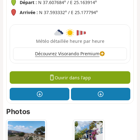
Départ :
N 37.607684° / E 25.163914°
Arrivée :
N 37.593332° / E 25.177794°
Météo détaillée heure par heure
Découvrez Visorando Premium
Ouvrir dans l'app
Photos