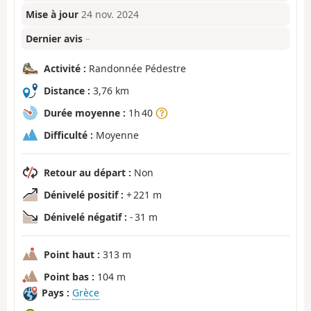
Mise à jour
24 nov. 2024
Dernier avis
–
Activité :
Randonnée Pédestre
Distance :
3,76 km
Durée moyenne :
1h 40
Difficulté :
Moyenne
Retour au départ :
Non
Dénivelé positif :
+ 221 m
Dénivelé négatif :
- 31 m
Point haut :
313 m
Point bas :
104 m
Pays :
Grèce