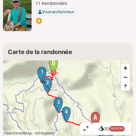
11 Randonnées
Visorandonneur
Carte de la randonnée
1
2
3
4
3D
NOUVEAU
A
OpenStreetMap -
Attributions