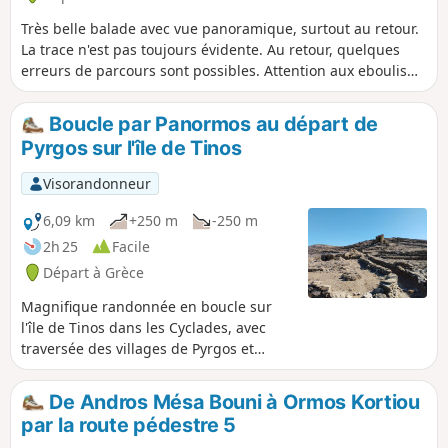
Très belle balade avec vue panoramique, surtout au retour.
La trace n'est pas toujours évidente. Au retour, quelques
erreurs de parcours sont possibles. Attention aux eboulis
sous la partie sommitale (sous la croix). Pas d’ombre, la
chaleur est a bien gèrer.
Boucle par Panormos au départ de
Pyrgos sur l'île de Tinos
Visorandonneur
6,09 km
+250 m
-250 m
2h 25
Facile
Départ à Grèce
Magnifique randonnée en boucle sur
l'île de Tinos dans les Cyclades, avec
traversée des villages de Pyrgos et
Panormos.
De Andros Mésa Bouni à Ormos Kortiou
par la route pédestre 5