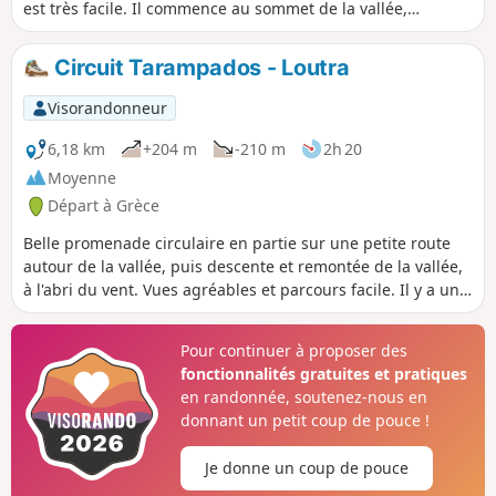
est très facile. Il commence au sommet de la vallée,
descend doucement dans le paysage étrange autour de
Volax, puis remonte vers le village. Nous avons ensuite
Circuit Tarampados - Loutra
emprunté la route peu fréquentée, qui est assez plate, pour
retourner à la voiture. Les gros blocs de pierre/granit,
Visorandonneur
probablement d'origine volcanique, sont très particuliers et
valent le détour.
6,18 km
+204 m
-210 m
2h 20
Moyenne
Départ à Grèce
Belle promenade circulaire en partie sur une petite route
autour de la vallée, puis descente et remontée de la vallée,
à l'abri du vent. Vues agréables et parcours facile. Il y a un
musée à Louvos et un café. En saison, il y a un bon
restaurant à Krokos, à seulement 1 km de plus (2 km aller-
Pour continuer à proposer des
retour).
fonctionnalités gratuites et pratiques
en randonnée, soutenez-nous en
donnant un petit coup de pouce !
Je donne un coup de pouce