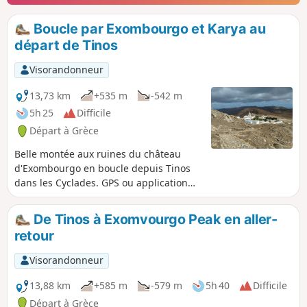
Boucle par Exombourgo et Karya au
départ de Tinos
Visorandonneur
13,73 km
+535 m
-542 m
5h 25
Difficile
Départ à Grèce
Belle montée aux ruines du château
d'Exombourgo en boucle depuis Tinos
dans les Cyclades. GPS ou application
Visorando indispensable en fin de
parcours. Peut-être plus agréable en
De Tinos à Exomvourgo Peak en aller-
aller-retour, voir les informations
retour
pratiques.
Visorandonneur
13,88 km
+585 m
-579 m
5h 40
Difficile
Départ à Grèce