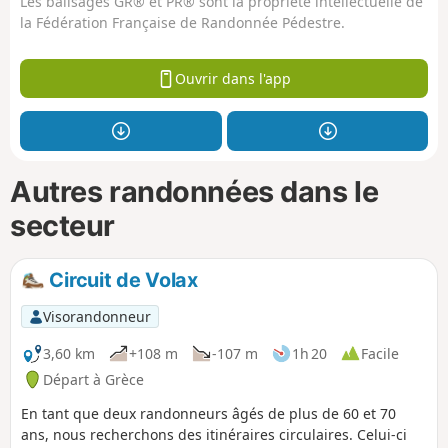
Les balisages GR® et PR® sont la propriété intellectuelle de
la Fédération Française de Randonnée Pédestre.
Ouvrir dans l'app
Autres randonnées dans le
secteur
Circuit de Volax
Visorandonneur
3,60 km
+108 m
-107 m
1h 20
Facile
Départ à Grèce
En tant que deux randonneurs âgés de plus de 60 et 70
ans, nous recherchons des itinéraires circulaires. Celui-ci