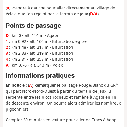
(
4
) Prendre à gauche pour aller directement au village de
Volax, que l'on rejoint par le terrain de jeux (
D/A
).
Points de passage
D
: km 0 - alt. 114 m - Agapi
1
: km 0.92 - alt. 164 m - Bifurcation, église
2
: km 1.48 - alt. 217 m - Bifurcation
3
: km 2.33 - alt. 219 m - Bifurcation
4
: km 2.81 - alt. 258 m - Bifurcation
A
: km 3.76 - alt. 313 m - Volax
Informations pratiques
®
En boucle
: (
A
) Remarquer le balisage Rouge/Blanc du GR
qui part Nord-Nord-Ouest à partir du terrain de jeux. Il
serpente entre les blocs rocheux et ramène à Agapi en 1h
de descente environ. On pourra alors admirer les nombreux
pigeonniers.
Compter 30 minutes en voiture pour aller de Tinos à Agapi.