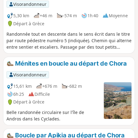
Visorandonneur
5,30 km
+46 m
-574 m
1h 40
Moyenne
Départ à Grèce
Randonnée tout en descente dans le sens écrit dans le titre
par route pédestre numéro 5 (indiquée). Chemin qui alterne
entre sentier et escaliers. Passage par des tout petits
villages typiques perchés dans la montagne (d’où les
escaliers) et dans la verdure de l’île.
Ménites en boucle au départ de Chora
Visorandonneur
15,61 km
+676 m
-682 m
6h 25
Difficile
Départ à Grèce
Belle randonnée circulaire sur l'île de
Andros dans les Cyclades.
Boucle par Apikia au départ de Chora