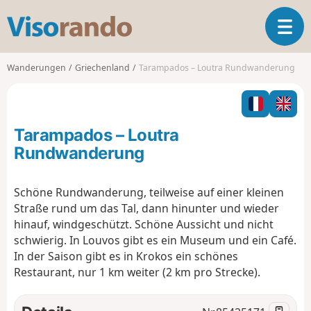
V
T
i
o
s
g
o
Wanderungen
Griechenland
Tarampados – Loutra Rundwanderung
g
r
l
a
e
n
n
d
Tarampados – Loutra
a
o
v
Rundwanderung
i
g
Schöne Rundwanderung, teilweise auf einer kleinen
a
Straße rund um das Tal, dann hinunter und wieder
t
i
hinauf, windgeschützt. Schöne Aussicht und nicht
o
schwierig. In Louvos gibt es ein Museum und ein Café.
n
In der Saison gibt es in Krokos ein schönes
Restaurant, nur 1 km weiter (2 km pro Strecke).