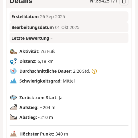
Details
Nr.
85425171
Erstelldatum
26 Sep 2025
Bearbeitungsdatum
01 Okt 2025
Letzte Bewertung
–
Aktivität:
Zu Fuß
Distanz:
6,18 km
Durchschnittliche Dauer:
2:20 Std.
Schwierigkeitsgrad:
Mittel
Zurück zum Start:
Ja
Aufstieg:
+ 204 m
Abstieg:
- 210 m
Höchster Punkt:
340 m