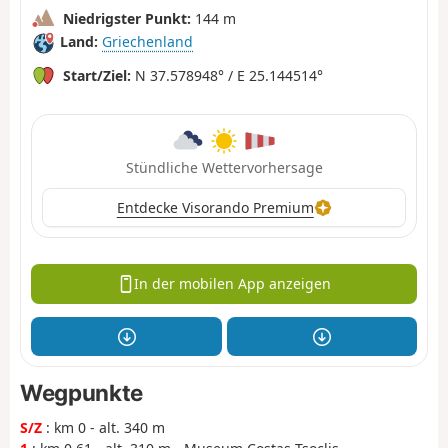
Niedrigster Punkt:
144 m
Land:
Griechenland
Start/Ziel:
N 37.578948° / E 25.144514°
Stündliche Wettervorhersage
Entdecke Visorando Premium
In der mobilen App anzeigen
Wegpunkte
S/Z
: km 0 - alt. 340 m