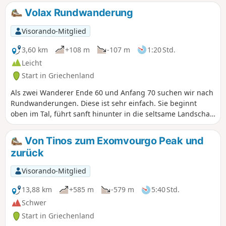
Volax Rundwanderung
Visorando-Mitglied
3,60 km
+108 m
-107 m
1:20 Std.
Leicht
Start in Griechenland
Als zwei Wanderer Ende 60 und Anfang 70 suchen wir nach
Rundwanderungen. Diese ist sehr einfach. Sie beginnt
oben im Tal, führt sanft hinunter in die seltsame Landschaft
um Volax und dann wieder hinauf ins Dorf. Anschließend
nahmen wir die wenig begehene, relativ flache Straße
Von Tinos zum Exomvourgo Peak und
zurück zum Auto. Die großen, wahrscheinlich vulkanischen
zurück
Stein-/Granitbrocken sind etwas ganz Besonderes und
sehenswert.
Visorando-Mitglied
13,88 km
+585 m
-579 m
5:40 Std.
Schwer
Start in Griechenland