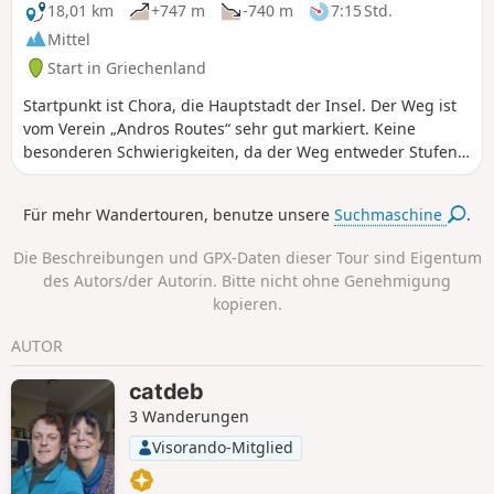
18,01 km
+747 m
-740 m
7:15 Std.
Mittel
Start in Griechenland
Startpunkt ist Chora, die Hauptstadt der Insel. Der Weg ist
vom Verein „Andros Routes“ sehr gut markiert. Keine
besonderen Schwierigkeiten, da der Weg entweder Stufen
oder Steinplatten aufweist. Kann in 5 bis 6 Stunden
zurückgelegt werden, wenn man nicht zu viel Zeit mit der
Für mehr Wandertouren, benutze unsere
Suchmaschine
.
Flora, den Eidechsen und Schildkröten verbringt, die man
zufällig in einem Teich entdeckt.
Die Beschreibungen und GPX-Daten dieser Tour sind Eigentum
des Autors/der Autorin. Bitte nicht ohne Genehmigung
kopieren.
AUTOR
catdeb
3 Wanderungen
Visorando-Mitglied