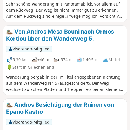
Sehr schöne Wanderung mit Panoramablick, vor allem auf
dem Rückweg. Der Weg ist nicht immer gut zu erkennen.
Auf dem Rückweg sind einige Irrwege möglich. Vorsicht vor
Geröll unterhalb des Gipfels (unterhalb des Kreuzes). Es
gibt keinen Schatten, die Hitze ist gut zu ertragen.
Von Andros Mésa Bouni nach Ormos
Kortiou über den Wanderweg 5.
Visorando-Mitglied
5,30 km
+46 m
-574 m
1:40 Std.
Mittel
Start in Griechenland
Wanderung bergab in der im Titel angegebenen Richtung
auf dem Wanderweg Nr. 5 (ausgeschildert). Der Weg
wechselt zwischen Pfaden und Treppen. Vorbei an kleinen,
typischen Bergdörfern (daher die Treppen) und durch die
grüne Landschaft der Insel.
Andros Besichtigung der Ruinen von
Epano Kastro
Visorando-Mitglied