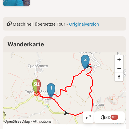
Maschinell übersetzte Tour -
Originalversion
Wanderkarte
2
1
3D
NEU
K
OpenStreetMap -
Attributions
a