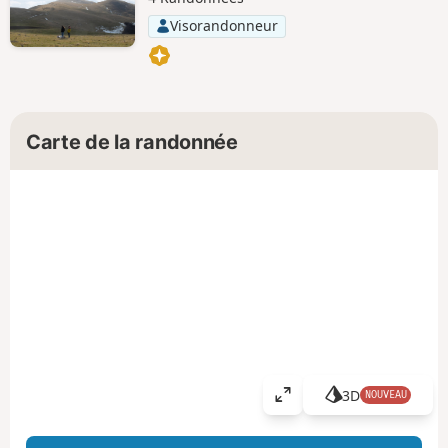
Visorandonneur
Carte de la randonnée
3D
NOUVEAU
A
ff
i