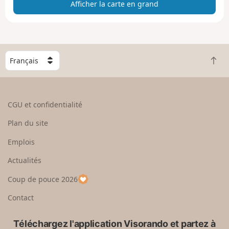
Afficher la carte en grand
c
h
e
r
l
C
a
R
h
c
e
o
a
t
i
r
o
s
CGU et confidentialité
t
u
i
e
r
s
Plan du site
e
e
s
n
n
e
Emplois
g
h
z
r
Actualités
a
u
a
u
n
Coup de pouce 2026
n
t
p
d
a
Contact
y
s
Téléchargez l'application Visorando et partez à