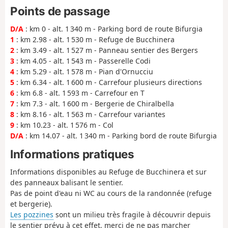
Points de passage
D/A
: km 0 - alt. 1 340 m - Parking bord de route Bifurgia
1
: km 2.98 - alt. 1 530 m - Refuge de Bucchinera
2
: km 3.49 - alt. 1 527 m - Panneau sentier des Bergers
3
: km 4.05 - alt. 1 543 m - Passerelle Codi
4
: km 5.29 - alt. 1 578 m - Pian d'Ornucciu
5
: km 6.34 - alt. 1 600 m - Carrefour plusieurs directions
6
: km 6.8 - alt. 1 593 m - Carrefour en T
7
: km 7.3 - alt. 1 600 m - Bergerie de Chiralbella
8
: km 8.16 - alt. 1 563 m - Carrefour variantes
9
: km 10.23 - alt. 1 576 m - Col
D/A
: km 14.07 - alt. 1 340 m - Parking bord de route Bifurgia
Informations pratiques
Informations disponibles au Refuge de Bucchinera et sur
des panneaux balisant le sentier.
Pas de point d'eau ni WC au cours de la randonnée (refuge
et bergerie).
Les pozzines
sont un milieu très fragile à découvrir depuis
le sentier prévu à cet effet, merci de ne pas marcher