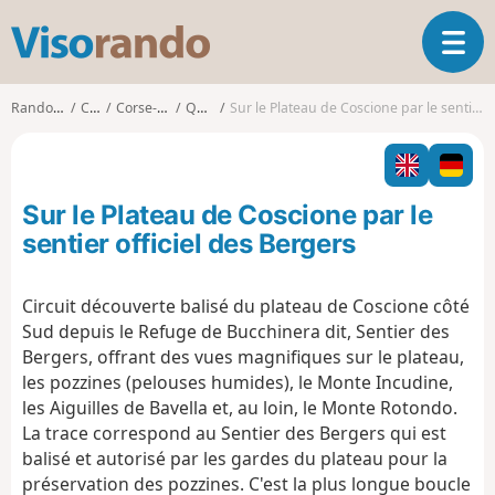
V
O
i
u
s
v
o
Randonnées
Corse
Corse-du-Sud
Quenza
Sur le Plateau de Coscione par le sentier officiel des Bergers
r
r
i
a
r
n
l
d
Sur le Plateau de Coscione par le
a
o
n
sentier officiel des Bergers
a
v
Circuit découverte balisé du plateau de Coscione côté
i
Sud depuis le Refuge de Bucchinera dit, Sentier des
g
a
Bergers, offrant des vues magnifiques sur le plateau,
t
les pozzines (pelouses humides), le Monte Incudine,
i
les Aiguilles de Bavella et, au loin, le Monte Rotondo.
o
La trace correspond au Sentier des Bergers qui est
n
balisé et autorisé par les gardes du plateau pour la
préservation des pozzines. C'est la plus longue boucle