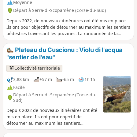
Moyenne
Départ à Serra-di-Scopamène (Corse-du-Sud)
Depuis 2022, de nouveaux itinéraires ont été mis en place.
Ils ont pour objectifs de détourner au maximum les sentiers
pédestres traversant les pozzines. La randonnée de la
Punta di Rinucciu offre un très beau panorama sur le
plateau du Cuscionu ainsi que sur les pozzines (notamment
Plateau du Cuscionu : Violu di l'acqua
en contrebas le pian d'Ornucciu). Suivant la saison, vous
"sentier de l'eau"
pouvez observez des chevaux, des vaches, des cochons, des
troupeaux de brebis... voire voler le milan royal, l'aigle royal
Collectivité territoriale
et plus rarement le gypaète barbu.
3,88 km
+57 m
-65 m
1h 15
Facile
Départ à Serra-di-Scopamène (Corse-du-
Sud)
Depuis 2022 de nouveaux itinéraires ont été
mis en place. Ils ont pour objectif de
détourner au maximum les sentiers
pédestres traversant les pozzines
(tourbières). La randonnée Violu di l'acqua