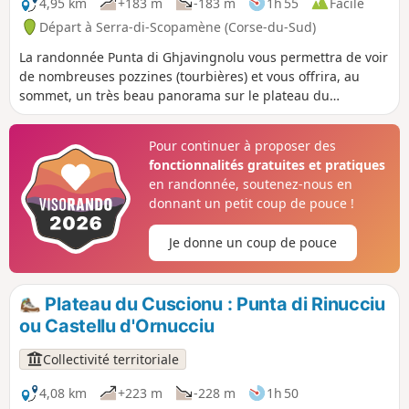
4,95 km
+183 m
-183 m
1h 55
Facile
Départ à Serra-di-Scopamène (Corse-du-Sud)
La randonnée Punta di Ghjavingnolu vous permettra de voir
de nombreuses pozzines (tourbières) et vous offrira, au
sommet, un très beau panorama sur le plateau du
Cuscionu, le Golfe d'Ajaccio et du Valinco. Suivant la saison
vous pouvez rencontrer des chevaux, des vaches, des
Pour continuer à proposer des
cochons, des troupeaux de brebis.
fonctionnalités gratuites et pratiques
en randonnée, soutenez-nous en
donnant un petit coup de pouce !
Je donne un coup de pouce
Plateau du Cuscionu : Punta di Rinucciu
ou Castellu d'Ornucciu
Collectivité territoriale
4,08 km
+223 m
-228 m
1h 50