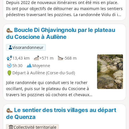
Depuis 2022 de nouveaux itinéraires ont été mis en place.
Ils ont pour objectifs de détourner au maximum les sentiers
pédestres traversant les pozzines. La randonnée Violu di i
Pastori fait le tour du Castellu d'Ornucciu en passant par les
bergeries de Chiralbella. Vous pouvez voir de nombreuses
Boucle Di Ghjavingnolu par le plateau
pozzines (tourbières) dont le Pian d'Ornucciu. Suivant la
du Coscione à Aullène
saison vous pouvez rencontrer des chevaux, des vaches,
des cochons, des troupeaux de brebis.
Visorandonneur
13,43 km
+571 m
-568 m
5h 30
Moyenne
Départ à Aullène (Corse-du-Sud)
Jolie randonnée qui conduit vers le rocher
oscillant, puis sur le plateau du Coscione à
travers les pozzines où cochons et chevaux
sont en liberté. Nous longeons ensuite le
ruisseau de Giavingiolu qu'il faudra franchir
Le sentier des trois villages au départ
à plusieurs reprises à gué. La descente
de Quenza
s'effectue ensuite en longeant et
surplombant la très belle gorge du
Collectivité territoriale