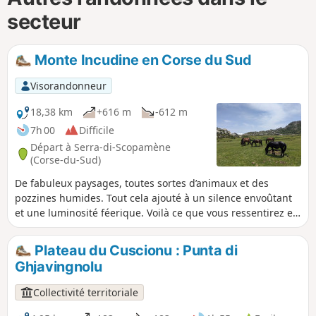
secteur
Monte Incudine en Corse du Sud
Visorandonneur
18,38 km
+616 m
-612 m
7h 00
Difficile
Départ à Serra-di-Scopamène
(Corse-du-Sud)
De fabuleux paysages, toutes sortes d’animaux et des
pozzines humides. Tout cela ajouté à un silence envoûtant
et une luminosité féerique. Voilà ce que vous ressentirez en
parcourant ces montagnes corses.
Plateau du Cuscionu : Punta di
Ghjavingnolu
Collectivité territoriale