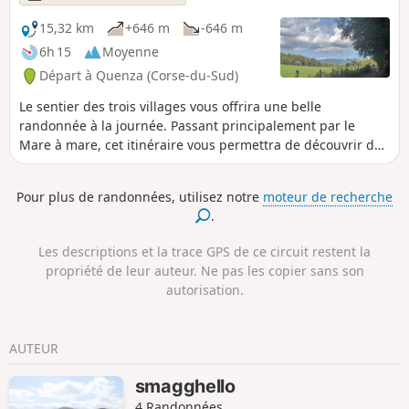
Chiuvone.
15,32 km
+646 m
-646 m
6h 15
Moyenne
Départ à Quenza (Corse-du-Sud)
Le sentier des trois villages vous offrira une belle
randonnée à la journée. Passant principalement par le
Mare à mare, cet itinéraire vous permettra de découvrir des
villages authentiques de la région des hauts de l'Alta Rocca
(Quenza, Serra di scopamena et Sorbollano). Vous
Pour plus de randonnées, utilisez notre
moteur de recherche
emprunterez des sentiers de liaison autrefois utilisés par
.
les habitants pour aller de village en village.
Les descriptions et la trace GPS de ce circuit restent la
propriété de leur auteur. Ne pas les copier sans son
autorisation.
AUTEUR
smagghello
4 Randonnées