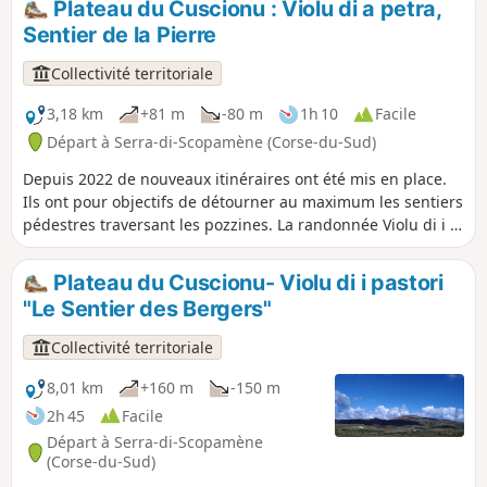
Plateau du Cuscionu : Violu di a petra,
vous offrira de beaux points de vue sur les
Sentier de la Pierre
pozzines. Elle s'adapte parfaitement aux
familles. Suivant la saison et l'heure vous
Collectivité territoriale
pouvez rencontrer des chevaux, des vaches,
des cochons, des troupeaux de brebis.
3,18 km
+81 m
-80 m
1h 10
Facile
Départ à Serra-di-Scopamène (Corse-du-Sud)
Depuis 2022 de nouveaux itinéraires ont été mis en place.
Ils ont pour objectifs de détourner au maximum les sentiers
pédestres traversant les pozzines. La randonnée Violu di i a
Petra comporte une partie pozzine en suivant le Ruisseau
du Codi puis devient très minérale après avoir franchi la
Plateau du Cuscionu- Violu di i pastori
piste. Suivant la saison vous pouvez rencontrer des
"Le Sentier des Bergers"
chevaux, des vaches, des cochons, des troupeaux de
brebis...
Collectivité territoriale
8,01 km
+160 m
-150 m
2h 45
Facile
Départ à Serra-di-Scopamène
(Corse-du-Sud)