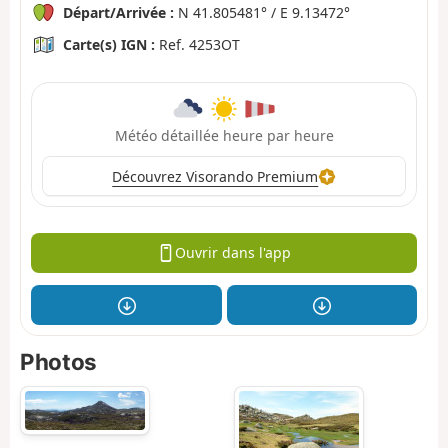
Départ/Arrivée :
N 41.805481° / E 9.13472°
Carte(s) IGN :
Ref. 4253OT
Météo détaillée heure par heure
Découvrez Visorando Premium
Ouvrir dans l'app
Photos