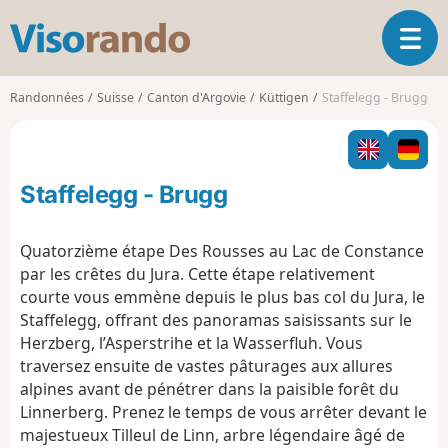
V
O
i
u
s
v
o
Randonnées
Suisse
Canton d'Argovie
Küttigen
Staffelegg - Brugg
r
r
i
a
r
n
l
d
Staffelegg - Brugg
a
o
n
a
Quatorzième étape Des Rousses au Lac de Constance
v
par les crêtes du Jura. Cette étape relativement
i
courte vous emmène depuis le plus bas col du Jura, le
g
Staffelegg, offrant des panoramas saisissants sur le
a
t
Herzberg, l’Asperstrihe et la Wasserfluh. Vous
i
traversez ensuite de vastes pâturages aux allures
o
alpines avant de pénétrer dans la paisible forêt du
n
Linnerberg. Prenez le temps de vous arrêter devant le
majestueux Tilleul de Linn, arbre légendaire âgé de