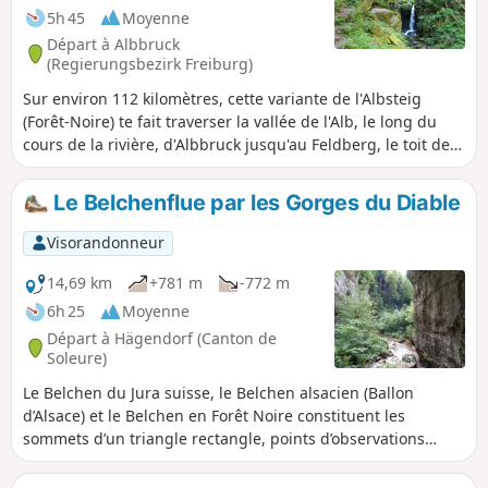
Wolfssteig (23 km) jusqu'à Waldshut-Tiengen, puis en train
5h 45
Moyenne
jusqu'au point de départ à Albbruck.
Départ à Albbruck
(Regierungsbezirk Freiburg)
Sur environ 112 kilomètres, cette variante de l'Albsteig
(Forêt-Noire) te fait traverser la vallée de l'Alb, le long du
cours de la rivière, d'Albbruck jusqu'au Feldberg, le toit de
la Forêt-Noire du Sud. La première étape te mène
d'Albbruck en remontant la rivière, à travers la pittoresque
Le Belchenflue par les Gorges du Diable
vallée de l'Alb, puis, vers la fin, à travers la vallée du
Höllbach jusqu'à Göhrwihl.
Visorandonneur
14,69 km
+781 m
-772 m
6h 25
Moyenne
Départ à Hägendorf (Canton de
Soleure)
Le Belchen du Jura suisse, le Belchen alsacien (Ballon
d’Alsace) et le Belchen en Forêt Noire constituent les
sommets d’un triangle rectangle, points d’observations
mystiques du lever du soleil à l’époque celtique (Belchen
vient de "Belenus" le dieu celte du soleil). Nous