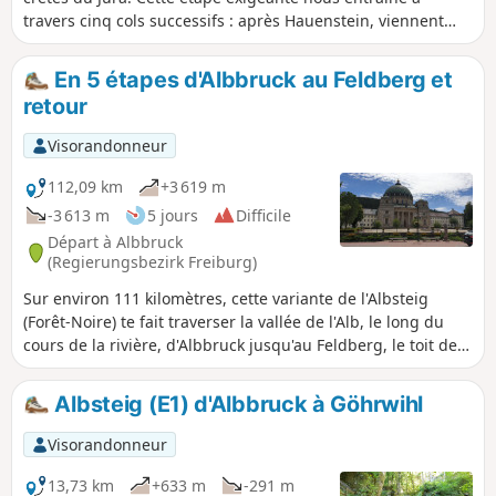
travers cinq cols successifs : après Hauenstein, viennent
Schafmatt, Salhöhe, Bänkerjoch, et enfin le Col de
Staffelegg. Entre ces passages, le relief s’intensifie avec
En 5 étapes d'Albbruck au Feldberg et
l’ascension de la Geissfluh, sommet abrupt marquant la
retour
frontière du canton de Bâle-Campagne. Le parcours alterne
entre denses forêts jurassiennes, clairières paisibles et
Visorandonneur
quelques pâturages ouverts, offrant une belle variété de
paysages et d’ambiances.
112,09 km
+3 619 m
-3 613 m
5 jours
Difficile
Départ à Albbruck
(Regierungsbezirk Freiburg)
Sur environ 111 kilomètres, cette variante de l'Albsteig
(Forêt-Noire) te fait traverser la vallée de l'Alb, le long du
cours de la rivière, d'Albbruck jusqu'au Feldberg, le toit de
la Forêt-Noire du Sud. Le long du parcours, l'Albsteig croise
deux autres sentiers de grande randonnée, le
Albsteig (E1) d'Albbruck à Göhrwihl
Schluchtensteig près de St. Blasien et le Westweg au
Feldberg. Le circuit de plusieurs jours décrit ici passe par la
Visorandonneur
route ouest jusqu'au Feldberg, puis par la route est pour
redescendre à Höchenschwand. De là, il continue par le
13,73 km
+633 m
-291 m