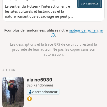
Le sentier du Hotzen - l'interaction entre
les sites culturels et historiques et la
nature romantique et sauvage ne peut pas
être plus harmonieuse. Wuhre, forêt,
prairie et vues lointaines. Qui a dit qu'il
Pour plus de randonnées, utilisez notre
moteur de recherche
fallait choisir lors d'une randonnée ? Sur
.
ce sentier de randonnée premium, de
nombreuses curiosités, des vues et des
Les descriptions et la trace GPS de ce circuit restent la
endroits exceptionnels vous attendent tout
propriété de leur auteur. Ne pas les copier sans son
au long du parcours pour vous permettre
autorisation.
de reprendre votre souffle.
AUTEUR
alainc5939
320 Randonnées
Visorandonneur