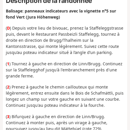
Description de la randonnée
Balisage: panneaux indicateurs avec la vignette n°5 sur
fond Vert (Jura Höhenweg)
(
D
) Depuis votre lieu de bivouac, prenez la Staffeleggstrasse
puis, devant le Restaurant Passbeizli Staffelegg, tournez à
droite en direction de Brugg/Thalheim sur la
Kantonsstrasse, qui monte légèrement. Suivez cette route
jusqu’au poteau indicateur situé à l’angle d’un parking.
(
1
) Tournez à gauche en direction de Linn/Brugg. Continuez
sur la Staffelegghof jusqu'à l'embranchement près d'une
grande ferme.
(
2
) Prenez à gauche le chemin caillouteux qui monte
légèrement, entrez ensuite dans le Bois de Schafmättli, puis
longez un champ sur votre gauche en suivant une courbe.
Continuez jusqu'au poteau indicateur à la fourche.
(
3
) Bifurquez à gauche en direction de Linn/Brugg.
Continuez à monter puis, après un virage à gauche,
poursuivez jusqu'au lieu-dit Mättebüel (cote 729).