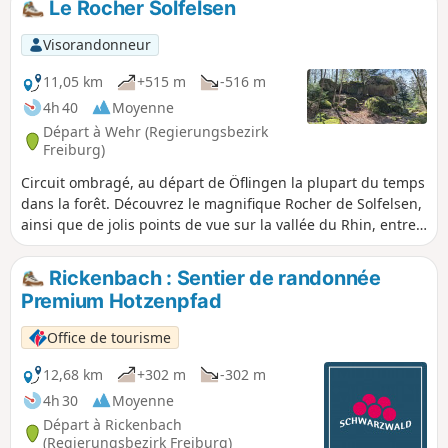
Le Rocher Solfelsen
approcherons de ce point de vue exceptionnel par les
Gorges du Diable aux parois abruptes, chutes d'eau, grottes
Visorandonneur
et cavernes. Le retour par le "chemin militaire" plein de
vestiges se termine par des paysages typiques du Jura.
11,05 km
+515 m
-516 m
4h 40
Moyenne
Départ à Wehr (Regierungsbezirk
Freiburg)
Circuit ombragé, au départ de Öflingen la plupart du temps
dans la forêt. Découvrez le magnifique Rocher de Solfelsen,
ainsi que de jolis points de vue sur la vallée du Rhin, entre
Jura et Forêt Noire, en amont de Bâle.
Rickenbach : Sentier de randonnée
Premium Hotzenpfad
Office de tourisme
12,68 km
+302 m
-302 m
4h 30
Moyenne
Départ à Rickenbach
(Regierungsbezirk Freiburg)