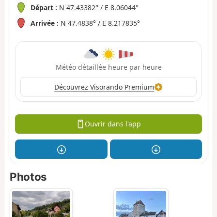
Départ :
N 47.43382° / E 8.06044°
Arrivée :
N 47.4838° / E 8.217835°
Météo détaillée heure par heure
Découvrez Visorando Premium
Ouvrir dans l'app
Photos