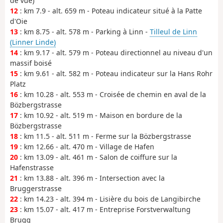
de vue)
12
: km 7.9 - alt. 659 m - Poteau indicateur situé à la Patte
d'Oie
13
: km 8.75 - alt. 578 m - Parking à Linn -
Tilleul de Linn
(Linner Linde)
14
: km 9.17 - alt. 579 m - Poteau directionnel au niveau d'un
massif boisé
15
: km 9.61 - alt. 582 m - Poteau indicateur sur la Hans Rohr
Platz
16
: km 10.28 - alt. 553 m - Croisée de chemin en aval de la
Bözbergstrasse
17
: km 10.92 - alt. 519 m - Maison en bordure de la
Bözbergstrasse
18
: km 11.5 - alt. 511 m - Ferme sur la Bözbergstrasse
19
: km 12.66 - alt. 470 m - Village de Hafen
20
: km 13.09 - alt. 461 m - Salon de coiffure sur la
Hafenstrasse
21
: km 13.88 - alt. 396 m - Intersection avec la
Bruggerstrasse
22
: km 14.23 - alt. 394 m - Lisière du bois de Langibirche
23
: km 15.07 - alt. 417 m - Entreprise Forstverwaltung
Brugg