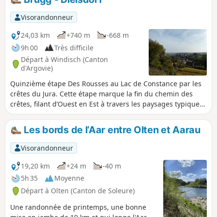
Visorandonneur
24,03 km
+740 m
-668 m
9h 00
Très difficile
Départ à Windisch (Canton
d'Argovie)
Quinzième étape Des Rousses au Lac de Constance par les
crêtes du Jura. Cette étape marque la fin du chemin des
crêtes, filant d’Ouest en Est à travers les paysages typiques
du Jura suisse. En guise de conclusion, une descente douce
serpente entre les vignes, vous menant jusqu’à Dielsdorf,
Les bords de l‘Aar entre Olten et Aarau
charmante localité blottie au pied du Lägern, ultime élan
rocheux du Jura oriental.
Visorandonneur
19,20 km
+24 m
-40 m
5h 35
Moyenne
Départ à Olten (Canton de Soleure)
Une randonnée de printemps, une bonne