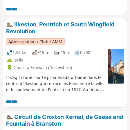
travers différents paysages, relativement plate et facile, à
l'exception de la colline de Hardwick. Il existe plusieurs
variantes intégrant d'autres itinéraires, notamment le
Pleasley Country Park.
Ilkeston, Pentrich et South Wingfield
Revolution
Association / Club / AMM
1,53 km
+19 m
-19 m
0h 30
Facile
Départ à Erewash (Derbyshire)
Il s'agit d'une courte promenade urbaine dans le
centre d'Ilkeston qui retrace les liens entre la ville
et le soulèvement de Pentrich en 1817. Au début
des années 1800, Ilkeston était un village de 2
000 habitants. William Felkin, né ici en 1795,
tricoteur ou bonnetier, est devenu maire de
Nottingham et historien respecté. Il se souvenait
Circuit de Croxton Kerrial, de Geese and
que « les rues étaient sales et non pavées » et «
Fountain à Branston
notait la misère sordide de leurs habitations »,