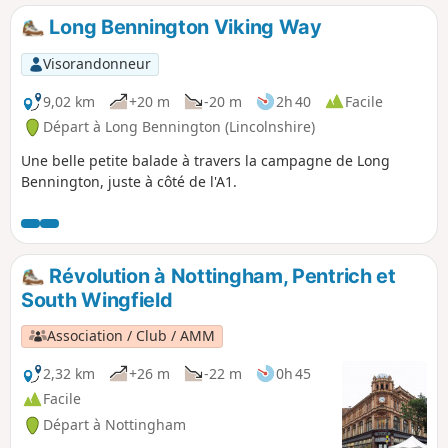
Long Bennington Viking Way
Visorandonneur
9,02 km
+20 m
-20 m
2h 40
Facile
Départ à Long Bennington (Lincolnshire)
Une belle petite balade à travers la campagne de Long
Bennington, juste à côté de l'A1.
Révolution à Nottingham, Pentrich et
South Wingfield
Association / Club / AMM
2,32 km
+26 m
-22 m
0h 45
Facile
Départ à Nottingham