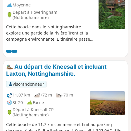
Moyenne
Départ à Hoveringham
(Nottinghamshire)
Cette boucle dans le Nottinghamshire
explore une partie de la rivière Trent et la
campagne environnante. L'itinéraire passe
par les villages de Gunthorpe, Caythorpe et
Hoveringham.
Au départ de Kneesall et incluant
Laxton, Nottinghamshire.
Visorandonneur
11,07 km
+72 m
-70 m
3h 20
Facile
Départ à Kneesall CP
(Nottinghamshire)
Cette boucle de 11,7 km commence et finit au parking
derrière l'église St Bartholomew, à Kneesall NG22 0AD. Elle