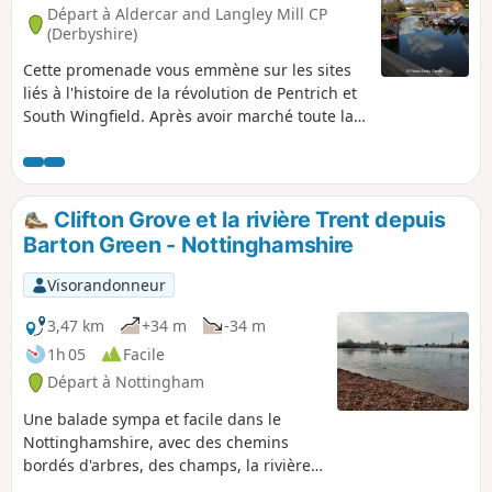
Départ à Aldercar and Langley Mill CP
(Derbyshire)
Cette promenade vous emmène sur les sites
liés à l'histoire de la révolution de Pentrich et
South Wingfield. Après avoir marché toute la
nuit, les rebelles ont atteint le croisement de
la rivière Erewash à Langley Bridge. Ils
devaient s'arrêter ici pour se restaurer à la
Junction Navigation Inn, aujourd'hui le pub
Clifton Grove et la rivière Trent depuis
Great Northern, avant de poursuivre leur
Barton Green - Nottinghamshire
marche vers Eastwood.Il s'agit de la
promenade n° 11 des promenades de la
Visorandonneur
révolution de Pentrich.
3,47 km
+34 m
-34 m
1h 05
Facile
Départ à Nottingham
Une balade sympa et facile dans le
Nottinghamshire, avec des chemins
bordés d'arbres, des champs, la rivière
Trent, le village de Clifton et une ferme.