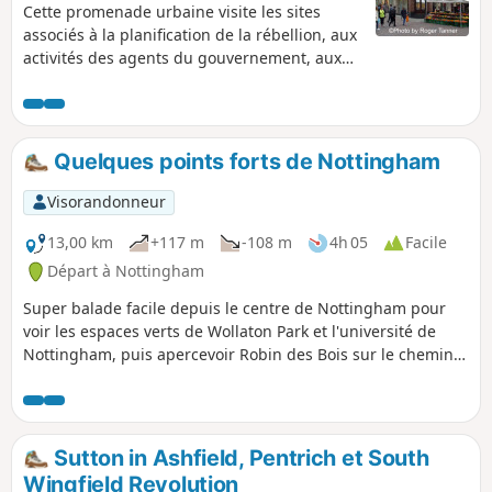
Cette promenade urbaine visite les sites
associés à la planification de la rébellion, aux
activités des agents du gouvernement, aux
préparatifs des autorités pour réprimer le
soulèvement et à ses conséquences.Il s'agit
de la promenade n° 1 des Pentrich
Revolution Walks.
Quelques points forts de Nottingham
Visorandonneur
13,00 km
+117 m
-108 m
4h 05
Facile
Départ à Nottingham
Super balade facile depuis le centre de Nottingham pour
voir les espaces verts de Wollaton Park et l'université de
Nottingham, puis apercevoir Robin des Bois sur le chemin
du retour au château de Nottingham.
Sutton in Ashfield, Pentrich et South
Wingfield Revolution