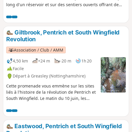
long d'un réservoir et sur des sentiers ouverts offrant de
superbes vues sur la campagne du Nottinghamshire.
Giltbrook, Pentrich et South Wingfield
Revolution
Association / Club / AMM
4,50 km
+24 m
-20 m
1h 20
Facile
Départ à Greasley (Nottinghamshire)
Cette promenade vous emmène sur les sites
liés à l'histoire de la révolution de Pentrich et
South Wingfield. Le matin du 10 juin, les
rebelles de Pentrich se sont approchés du
ruisseau Gilt Brook, en descendant la
Nottingham Road depuis Eastwood. Cette
promenade vous emmène sur les lieux liés à
Eastwood, Pentrich et South Wingfield
ces événements et suit le parcours de la