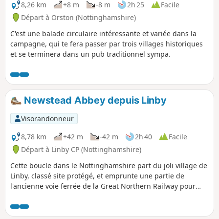
8,26 km
+8 m
-8 m
2h 25
Facile
Départ à Orston (Nottinghamshire)
C'est une balade circulaire intéressante et variée dans la
campagne, qui te fera passer par trois villages historiques
et se terminera dans un pub traditionnel sympa.
Newstead Abbey depuis Linby
Visorandonneur
8,78 km
+42 m
-42 m
2h 40
Facile
Départ à Linby CP (Nottinghamshire)
Cette boucle dans le Nottinghamshire part du joli village de
Linby, classé site protégé, et emprunte une partie de
l'ancienne voie ferrée de la Great Northern Railway pour
rejoindre Newstead Abbey, les ruines d'un prieuré
augustinien construit par Henri II en 1170. Le retour à Linby
se fait par Abbey Woods et le village de Papplewick.