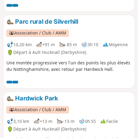
Parc rural de Silverhill
Association / Club / AMM
10,20 km
+91 m
-85 m
3h 10
Moyenne
Départ à Ault Hucknall (Derbyshire)
Une montée progressive vers l'un des points les plus élevés
du Nottinghamshire, avec retour par Hardwick Hall.
Hardwick Park
Association / Club / AMM
3,10 km
+13 m
-13 m
0h 55
Facile
Départ à Ault Hucknall (Derbyshire)