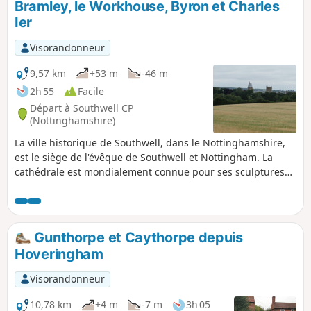
Bramley, le Workhouse, Byron et Charles
Ier
Visorandonneur
9,57 km
+53 m
-46 m
2h 55
Facile
Départ à Southwell CP
(Nottinghamshire)
La ville historique de Southwell, dans le Nottinghamshire,
est le siège de l'évêque de Southwell et Nottingham. La
cathédrale est mondialement connue pour ses sculptures
exceptionnelles, « Les Feuilles de Southwell ». La ville est
célèbre pour le pommier Bramley original, planté en 1809,
et pour le fait que Charles Ier y a passé sa dernière nuit
avant d'être emmené à Londres pour être exécuté. Lord
Gunthorpe et Caythorpe depuis
Byron a également vécu ici. L'hospice situé à la périphérie
Hoveringham
de la ville est un site populaire appartenant au National
Trust.
Visorandonneur
10,78 km
+4 m
-7 m
3h 05