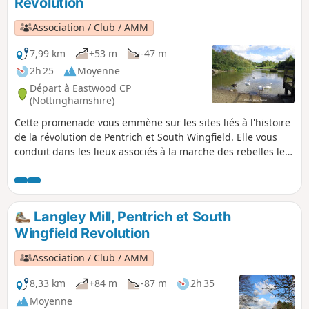
Revolution
dernière partie de leur marche.Il s'agit de la
promenade n° 13 des promenades de la
Association / Club / AMM
révolution de Pentrich.
7,99 km
+53 m
-47 m
2h 25
Moyenne
Départ à Eastwood CP
(Nottinghamshire)
Cette promenade vous emmène sur les sites liés à l'histoire
de la révolution de Pentrich et South Wingfield. Elle vous
conduit dans les lieux associés à la marche des rebelles le
matin du 10 juin 1817.Il s'agit de la promenade n° 12 des
promenades de la révolution de Pentrich.
Langley Mill, Pentrich et South
Wingfield Revolution
Association / Club / AMM
8,33 km
+84 m
-87 m
2h 35
Moyenne