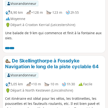
dont beaucoup « n'étaient guère mieux que des
Visorandonneur
cabanes, à l'intérieur comme à l'extérieur ».Il
s'agit de la promenade n° 23 des promenades de
8,90 km
+128 m
-123 m
2h 55
la révolution de Pentrich.
Moyenne
Départ à Croxton Kerrial (Leicestershire)
Une balade de 9 km qui commence et finit à la fontaine aux
oies.
De Skellingthorpe à Fossdyke
Navigation le long de la piste cyclable 64
Visorandonneur
5,05 km
+10 m
-10 m
1h 30
Facile
Départ à North Kesteven (Lincolnshire)
Cet itinéraire est idéal pour les vélos, les trottinettes, les
poussettes et les fauteuils roulants, etc. Il est bien pavé et