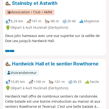
Stainsby et Astwith
Association / Club / AMM
8,29 km
+97 m
-96 m
2h 40
Moyenne
Départ à Ault Hucknall (Derbyshire)
Deux jolis hameaux avec une vue superbe sur la vallée de
Doe Lea jusqu'à Hardwick Hall.
Hardwick Hall et le sentier Rowthorne
Visorandonneur
10,85 km
+100 m
-101 m
3h 25
Facile
Départ à Ault Hucknall (Derbyshire)
Hardwick Hall offre de nombreux sentiers de randonnée.
Cette balade est une bonne introduction au manoir et aux
sentiers Rowthorne et Teversal. C'est une belle balade à