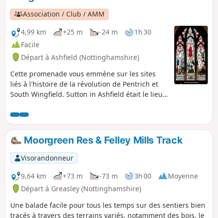
Association / Club / AMM
4,99 km
+25 m
-24 m
1h 30
Facile
Départ à Ashfield (Nottinghamshire)
Cette promenade vous emmène sur les sites
liés à l'histoire de la révolution de Pentrich et
South Wingfield. Sutton in Ashfield était le lieu
de résidence de la famille de Jeremiah
Brandreth, l'un des leaders de la révolution de
Pentrich. La ville est restée un centre d'agitation
en faveur de la réforme.Il s'agit de la
Moorgreen Res & Felley Mills Track
promenade n° 14 des promenades de la
révolution de Pentrich.
Visorandonneur
9,64 km
+73 m
-73 m
3h 00
Moyenne
Départ à Greasley (Nottinghamshire)
Une balade facile pour tous les temps sur des sentiers bien
tracés à travers des terrains variés, notamment des bois, le