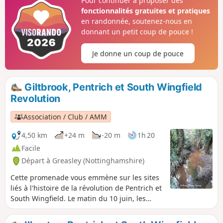
Pour continuer à proposer des
fonctionnalités gratuites et pratiques
en randonnée, soutenez-nous en
donnant un petit coup de pouce !
Je donne un coup de pouce
Giltbrook, Pentrich et South Wingfield
Revolution
Association / Club / AMM
4,50 km
+24 m
-20 m
1h 20
Facile
Départ à Greasley (Nottinghamshire)
Cette promenade vous emmène sur les sites
liés à l'histoire de la révolution de Pentrich et
South Wingfield. Le matin du 10 juin, les
rebelles de Pentrich se sont approchés du
ruisseau Gilt Brook, en descendant la