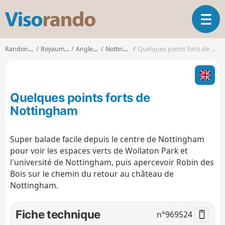
V
O
i
u
s
v
o
Randonnées
Royaume-Uni
Angleterre
Nottingham
Quelques points forts de Nottingham
r
r
i
a
r
n
l
d
Quelques points forts de
a
o
n
Nottingham
a
v
Super balade facile depuis le centre de Nottingham
i
pour voir les espaces verts de Wollaton Park et
g
a
l'université de Nottingham, puis apercevoir Robin des
t
Bois sur le chemin du retour au château de
i
Nottingham.
o
n
Fiche technique
n°
969524