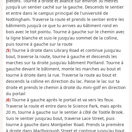
piétons. Tourne à droite et avance sur environ 30 mètres
jusqu'à un sentier caché sur la gauche. Descends le sentier
et entre dans le campus principal de l'université de
Nottingham. Traverse la route et prends le sentier entre les
bâtiments jusqu'à ce que tu arrives au bâtiment rond en
bois avec le toit pointu. Tourne à gauche sur le chemin avec
la ligne blanche et suis-le jusqu'au sommet de la colline,
puis tourne à gauche sur la route
(
5
) Tourne à droite dans Library Road et continue jusqu'au
bout, traverse la route, tourne à gauche et descends les
marches sur ta droite jusqu'au bâtiment Portland. Tourne à
gauche devant le bâtiment, monte les marches au bout et
tourne à droite dans la rue. Traverse la route au bout et
descends la colline en direction du lac. Passe le lac sur ta
droite et prends le chemin à droite du mini-golf en direction
du portail
(
6
) Tourne à gauche après le portail et va vers les feux.
Traverse la route et entre dans le Science Park, mais après
20 m, tourne à gauche sur le sentier à côté de Tootle Brook.
Suis le sentier jusqu'au bout, traverse Lace Street, puis
tourne à gauche dans Montpelier Road. Prends la première
à droite dans Marlborough Street et continue jusqu'au bout.