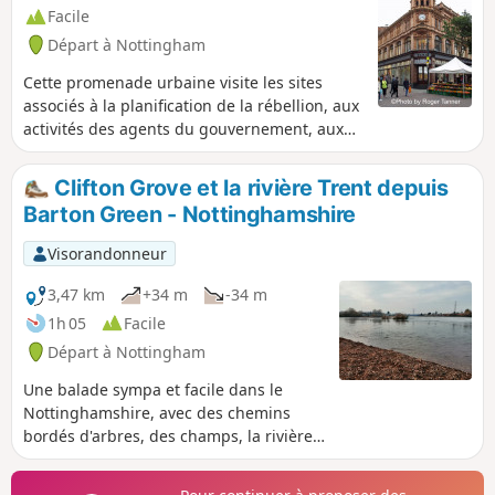
Facile
Départ à Nottingham
Cette promenade urbaine visite les sites
associés à la planification de la rébellion, aux
activités des agents du gouvernement, aux
préparatifs des autorités pour réprimer le
soulèvement et à ses conséquences.Il s'agit
Clifton Grove et la rivière Trent depuis
de la promenade n° 1 des Pentrich
Barton Green - Nottinghamshire
Revolution Walks.
Visorandonneur
3,47 km
+34 m
-34 m
1h 05
Facile
Départ à Nottingham
Une balade sympa et facile dans le
Nottinghamshire, avec des chemins
bordés d'arbres, des champs, la rivière
Trent, le village de Clifton et une ferme.