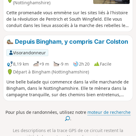
(Nottinghamshire)
Cette promenade vous emmène sur les sites liés à l'histoire
de la révolution de Pentrich et South Wingfield. Elle vous
conduit dans les lieux associés à la marche des rebelles le
matin du 10 juin 1817.Il s'agit de la promenade n° 12 des
promenades de la révolution de Pentrich.
Depuis Bingham, y compris Car Colston
Visorandonneur
8,19 km
+9 m
-9 m
2h 20
Facile
Départ à Bingham (Nottinghamshire)
Une belle balade qui commence dans la ville marchande de
Bingham, dans le Nottinghamshire. Elle te mènera dans la
campagne tranquille, sur des chemins bien entretenus,
jusqu'à Car Colston, où tu pourras prendre un verre bien
mérité dans un pub qui accepte les chiens, avant de
Pour plus de randonnées, utilisez notre
moteur de recherche
retourner à Bingham.
.
Les descriptions et la trace GPS de ce circuit restent la