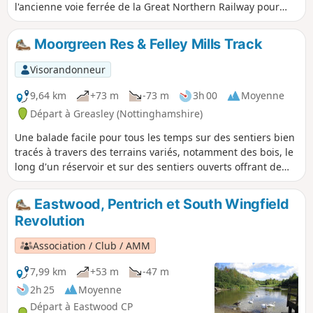
l'ancienne voie ferrée de la Great Northern Railway pour
rejoindre Newstead Abbey, les ruines d'un prieuré
augustinien construit par Henri II en 1170. Le retour à Linby
Moorgreen Res & Felley Mills Track
se fait par Abbey Woods et le village de Papplewick.
Visorandonneur
9,64 km
+73 m
-73 m
3h 00
Moyenne
Départ à Greasley (Nottinghamshire)
Une balade facile pour tous les temps sur des sentiers bien
tracés à travers des terrains variés, notamment des bois, le
long d'un réservoir et sur des sentiers ouverts offrant de
superbes vues sur la campagne du Nottinghamshire.
Eastwood, Pentrich et South Wingfield
Revolution
Association / Club / AMM
7,99 km
+53 m
-47 m
2h 25
Moyenne
Départ à Eastwood CP