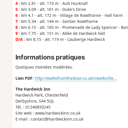
4
: km 2.81 - alt. 173 m - Ault Hucknall
5
: km 3.09 - alt. 161 m - Duke's Drive
6
: km 4.1 - alt. 172 m - Village de Rowthorne - Hall Farm
7
: km 5.34 - alt. 144 m - Sentier Rowthorne
8
: km 6.15 - alt. 165 m - Promenade de Lady Spencer - Boi
9
: km 7.75 - alt. 151 m - Allée de Hardwick Hall
D/A
: km 8.15 - alt. 119 m - L'auberge Hardwick
Informations pratiques
Quelques montées modérées.
Lien PDF
:
http://walksfromthedoor.co.uk/i/walks/De...
The Hardwick Inn
Hardwick Park, Chesterfield
Derbyshire, S44 5QL
Tél. : 01246850245
Site web : www.hardwickinn.co.uk
E-mail : contact@hardwickinn.co.uk