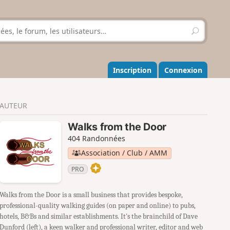
R
e
c
h
e
Inscription
Connexion
r
c
h
AUTEUR
e
r
Walks from the Door
404 Randonnées
Association / Club / AMM
PRO
Walks from the Door is a small business that provides bespoke,
professional-quality walking guides (on paper and online) to pubs,
hotels, B&Bs and similar establishments. It's the brainchild of Dave
Dunford (left), a keen walker and professional writer, editor and web