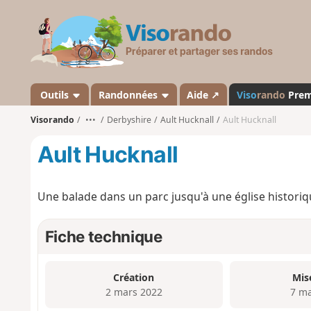
V
i
s
o
r
a
Outils
Randonnées
Aide ↗
Viso
rando
Pre
n
Visorando
•••
Derbyshire
Ault Hucknall
Ault Hucknall
d
o
Ault Hucknall
Une balade dans un parc jusqu'à une église historiq
Fiche technique
Création
Mis
2 mars 2022
7 ma