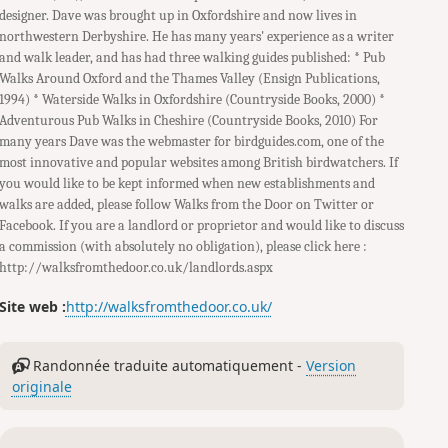
designer. Dave was brought up in Oxfordshire and now lives in
northwestern Derbyshire. He has many years' experience as a writer
and walk leader, and has had three walking guides published: * Pub
Walks Around Oxford and the Thames Valley (Ensign Publications,
1994) * Waterside Walks in Oxfordshire (Countryside Books, 2000) *
Adventurous Pub Walks in Cheshire (Countryside Books, 2010) For
many years Dave was the webmaster for birdguides.com, one of the
most innovative and popular websites among British birdwatchers. If
you would like to be kept informed when new establishments and
walks are added, please follow Walks from the Door on Twitter or
Facebook. If you are a landlord or proprietor and would like to discuss
a commission (with absolutely no obligation), please click here :
http://walksfromthedoor.co.uk/landlords.aspx
Site web :
http://walksfromthedoor.co.uk/
Randonnée traduite automatiquement -
Version
originale