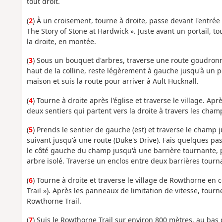
tout droit.
(
2
) À un croisement, tourne à droite, passe devant l'entré
The Story of Stone at Hardwick ». Juste avant un portail, t
la droite, en montée.
(
3
) Sous un bouquet d'arbres, traverse une route goudron
haut de la colline, reste légèrement à gauche jusqu'à un p
maison et suis la route pour arriver à Ault Hucknall.
(
4
) Tourne à droite après l'église et traverse le village. A
deux sentiers qui partent vers la droite à travers les cham
(
5
) Prends le sentier de gauche (est) et traverse le champ 
suivant jusqu'à une route (Duke's Drive). Fais quelques pas
le côté gauche du champ jusqu'à une barrière tournante,
arbre isolé. Traverse un enclos entre deux barrières tourna
(
6
) Tourne à droite et traverse le village de Rowthorne en
Trail »). Après les panneaux de limitation de vitesse, tourn
Rowthorne Trail.
(
7
) Suis le Rowthorne Trail sur environ 800 mètres, au bas 