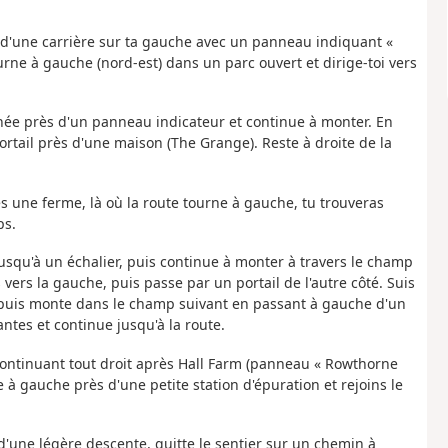
e d'une carrière sur ta gauche avec un panneau indiquant «
ourne à gauche (nord-est) dans un parc ouvert et dirige-toi vers
née près d'un panneau indicateur et continue à monter. En
ortail près d'une maison (The Grange). Reste à droite de la
près une ferme, là où la route tourne à gauche, tu trouveras
ps.
jusqu'à un échalier, puis continue à monter à travers le champ
 vers la gauche, puis passe par un portail de l'autre côté. Suis
 puis monte dans le champ suivant en passant à gauche d'un
ntes et continue jusqu'à la route.
 continuant tout droit après Hall Farm (panneau « Rowthorne
e à gauche près d'une petite station d'épuration et rejoins le
d'une légère descente, quitte le sentier sur un chemin à