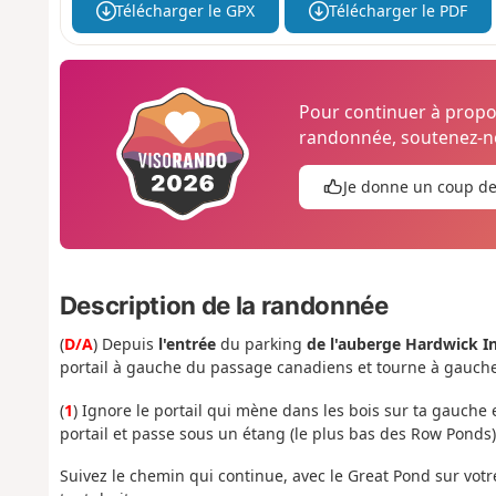
Télécharger le GPX
Télécharger le PDF
Pour continuer à prop
randonnée, soutenez-no
Je donne un coup d
Description de la randonnée
(
D/A
) Depuis
l'entrée
du parking
de l'auberge Hardwick I
portail à gauche du passage canadiens et tourne à gauche l
(
1
) Ignore le portail qui mène dans les bois sur ta gauche 
portail et passe sous un étang (le plus bas des Row Ponds)
Suivez le chemin qui continue, avec le Great Pond sur votr