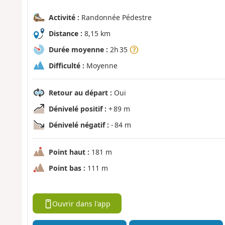
Activité :
Randonnée Pédestre
Distance :
8,15 km
Durée moyenne :
2h 35
Difficulté :
Moyenne
Retour au départ :
Oui
Dénivelé positif :
+ 89 m
Dénivelé négatif :
- 84 m
Point haut :
181 m
Point bas :
111 m
Ouvrir dans l'app