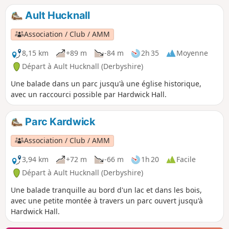
Ault Hucknall
Association / Club / AMM
8,15 km
+89 m
-84 m
2h 35
Moyenne
Départ à Ault Hucknall (Derbyshire)
Une balade dans un parc jusqu'à une église historique,
avec un raccourci possible par Hardwick Hall.
Parc Kardwick
Association / Club / AMM
3,94 km
+72 m
-66 m
1h 20
Facile
Départ à Ault Hucknall (Derbyshire)
Une balade tranquille au bord d'un lac et dans les bois,
avec une petite montée à travers un parc ouvert jusqu'à
Hardwick Hall.