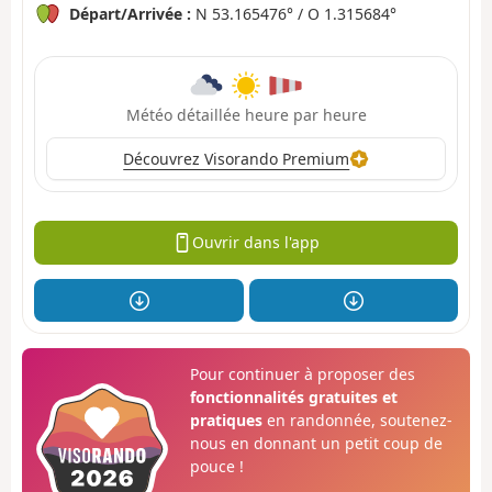
Départ/Arrivée :
N 53.165476° / O 1.315684°
Météo détaillée heure par heure
Découvrez Visorando Premium
Ouvrir dans l'app
Pour continuer à proposer des
fonctionnalités gratuites et
pratiques
en randonnée, soutenez-
nous en donnant un petit coup de
pouce !