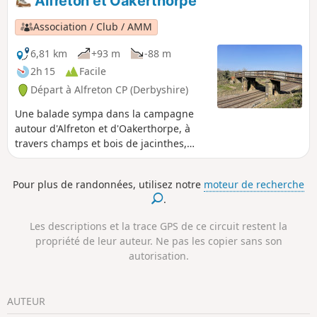
Alfreton et Oakerthorpe
Pentrich. La ville est restée un centre d'agitation
en faveur de la réforme.Il s'agit de la
Association / Club / AMM
promenade n° 14 des promenades de la
révolution de Pentrich.
6,81 km
+93 m
-88 m
2h 15
Facile
Départ à Alfreton CP (Derbyshire)
Une balade sympa dans la campagne
autour d'Alfreton et d'Oakerthorpe, à
travers champs et bois de jacinthes,
avec de belles vues sur la vallée
d'Amber.
Pour plus de randonnées, utilisez notre
moteur de recherche
.
Les descriptions et la trace GPS de ce circuit restent la
propriété de leur auteur. Ne pas les copier sans son
autorisation.
AUTEUR