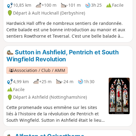
10,85 km
+100 m
-101 m
3h 25
Facile
Départ à Ault Hucknall (Derbyshire)
Hardwick Hall offre de nombreux sentiers de randonnée.
Cette balade est une bonne introduction au manoir et aux
sentiers Rowthorne et Teversal. C'est une belle balade à
travers différents paysages, relativement plate et facile, à
l'exception de la colline de Hardwick. Il existe plusieurs
Sutton in Ashfield, Pentrich et South
variantes intégrant d'autres itinéraires, notamment le
Wingfield Revolution
Pleasley Country Park.
Association / Club / AMM
4,99 km
+25 m
-24 m
1h 30
Facile
Départ à Ashfield (Nottinghamshire)
Cette promenade vous emmène sur les sites
liés à l'histoire de la révolution de Pentrich et
South Wingfield. Sutton in Ashfield était le lieu
de résidence de la famille de Jeremiah
Brandreth, l'un des leaders de la révolution de