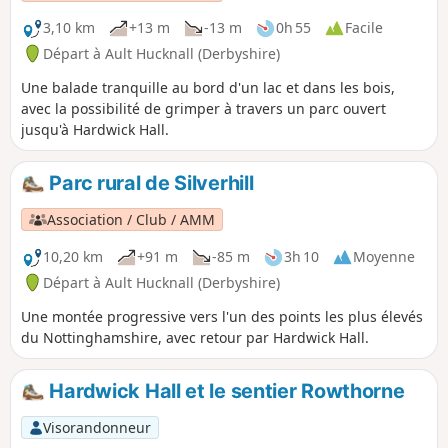
3,10 km
+13 m
-13 m
0h 55
Facile
Départ à Ault Hucknall (Derbyshire)
Une balade tranquille au bord d'un lac et dans les bois,
avec la possibilité de grimper à travers un parc ouvert
jusqu'à Hardwick Hall.
Parc rural de Silverhill
Association / Club / AMM
10,20 km
+91 m
-85 m
3h 10
Moyenne
Départ à Ault Hucknall (Derbyshire)
Une montée progressive vers l'un des points les plus élevés
du Nottinghamshire, avec retour par Hardwick Hall.
Hardwick Hall et le sentier Rowthorne
Visorandonneur