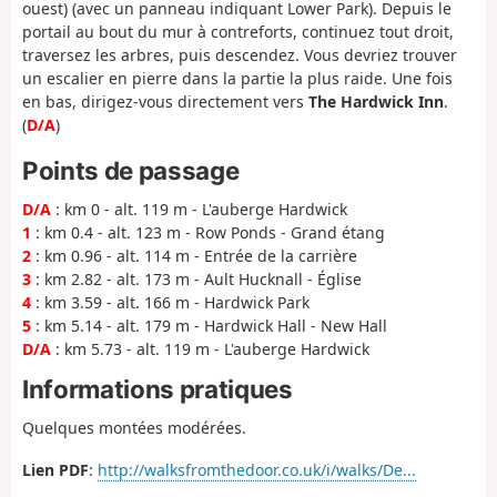
ouest) (avec un panneau indiquant Lower Park). Depuis le
portail au bout du mur à contreforts, continuez tout droit,
traversez les arbres, puis descendez. Vous devriez trouver
un escalier en pierre dans la partie la plus raide. Une fois
en bas, dirigez-vous directement vers
The Hardwick Inn
.
(
D/A
)
Points de passage
D/A
: km 0 - alt. 119 m - L'auberge Hardwick
1
: km 0.4 - alt. 123 m - Row Ponds - Grand étang
2
: km 0.96 - alt. 114 m - Entrée de la carrière
3
: km 2.82 - alt. 173 m - Ault Hucknall - Église
4
: km 3.59 - alt. 166 m - Hardwick Park
5
: km 5.14 - alt. 179 m - Hardwick Hall - New Hall
D/A
: km 5.73 - alt. 119 m - L'auberge Hardwick
Informations pratiques
Quelques montées modérées.
Lien PDF
:
http://walksfromthedoor.co.uk/i/walks/De...