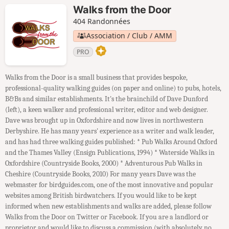
Walks from the Door
404 Randonnées
Association / Club / AMM
PRO
Walks from the Door is a small business that provides bespoke,
professional-quality walking guides (on paper and online) to pubs, hotels,
B&Bs and similar establishments. It's the brainchild of Dave Dunford
(left), a keen walker and professional writer, editor and web designer.
Dave was brought up in Oxfordshire and now lives in northwestern
Derbyshire. He has many years' experience as a writer and walk leader,
and has had three walking guides published: * Pub Walks Around Oxford
and the Thames Valley (Ensign Publications, 1994) * Waterside Walks in
Oxfordshire (Countryside Books, 2000) * Adventurous Pub Walks in
Cheshire (Countryside Books, 2010) For many years Dave was the
webmaster for birdguides.com, one of the most innovative and popular
websites among British birdwatchers. If you would like to be kept
informed when new establishments and walks are added, please follow
Walks from the Door on Twitter or Facebook. If you are a landlord or
proprietor and would like to discuss a commission (with absolutely no