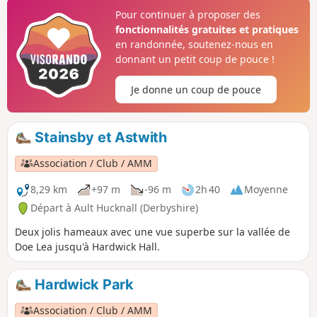
Pour continuer à proposer des
fonctionnalités gratuites et pratiques
en randonnée, soutenez-nous en
donnant un petit coup de pouce !
Je donne un coup de pouce
Stainsby et Astwith
Association / Club / AMM
8,29 km
+97 m
-96 m
2h 40
Moyenne
Départ à Ault Hucknall (Derbyshire)
Deux jolis hameaux avec une vue superbe sur la vallée de
Doe Lea jusqu'à Hardwick Hall.
Hardwick Park
Association / Club / AMM