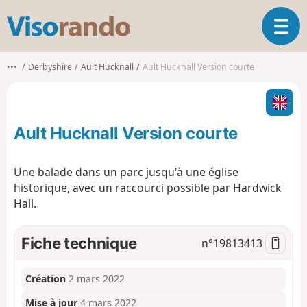
V
O
i
u
s
v
o
•••
Derbyshire
Ault Hucknall
Ault Hucknall Version courte
r
r
i
a
r
n
l
d
Ault Hucknall Version courte
a
o
n
a
Une balade dans un parc jusqu'à une église
v
historique, avec un raccourci possible par Hardwick
i
Hall.
g
a
t
Fiche technique
n°
19813413
i
o
n
Création
2 mars 2022
Mise à jour
4 mars 2022