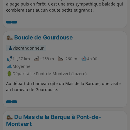
histoire, et géographie.
alpage puis en forêt. C'est une très sympathique balade qui
comblera sans aucun doute petits et grands.
Boucle de Gourdouse
Visorandonneur
11,37 km
+258 m
-260 m
4h 00
Moyenne
Départ à Le Pont-de-Montvert (Lozère)
Au départ du hameau gîte du Mas de la Barque, une visite
au hameau de Gourdouse.
Du Mas de la Barque à Pont-de-
Montvert