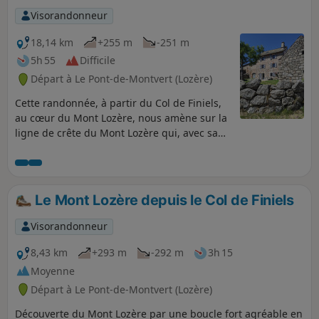
Visorandonneur
18,14 km
+255 m
-251 m
5h 55
Difficile
Départ à Le Pont-de-Montvert (Lozère)
Cette randonnée, à partir du Col de Finiels,
au cœur du Mont Lozère, nous amène sur la
ligne de crête du Mont Lozère qui, avec sa
vue magnifique, nous fait surplomber le
Parc de Cévennes. Puis, nous assistons
véritablement à la naissance d'une grande
rivière, à partir du tout premier ruisseau
Le Mont Lozère depuis le Col de Finiels
nommé "Le Tarn", jusqu'au premier pont de
pierre le franchissant. Le circuit passe au
Visorandonneur
Mas Camargues, un village agricole des
Causses des Cévennes, qui pourrait
8,43 km
+293 m
-292 m
3h 15
remonter aux Hospitaliers de Saint-Jean de
Moyenne
Jérusalem. Un retour par l'ancienne voie
Départ à Le Pont-de-Montvert (Lozère)
romaine nous assure d'avoir fait un
magnifique parcours de synthèse : nature,
Découverte du Mont Lozère par une boucle fort agréable en