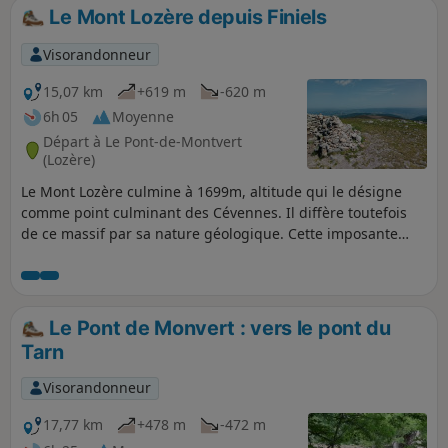
Le Mont Lozère depuis Finiels
Visorandonneur
15,07 km
+619 m
-620 m
6h 05
Moyenne
Départ à Le Pont-de-Montvert
(Lozère)
Le Mont Lozère culmine à 1699m, altitude qui le désigne
comme point culminant des Cévennes. Il diffère toutefois
de ce massif par sa nature géologique. Cette imposante
muraille granitique ferme les vallées schisteuses des
Cévennes, et annonce les hauts plateaux du Sud de
l'Auvergne. C'est aussi un magnifique belvédère sur tous les
sommets du Sud du Massif Central, et jusqu'au Ventoux. A
Le Pont de Monvert : vers le pont du
parcourir par beau temps.
Tarn
Visorandonneur
17,77 km
+478 m
-472 m