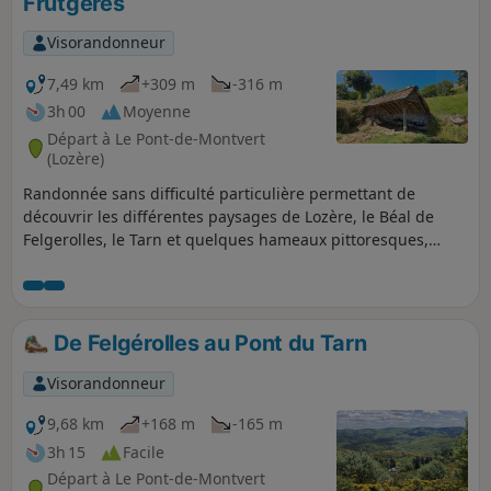
Frutgères
avant de redescendre vers le point de départ.
Visorandonneur
7,49 km
+309 m
-316 m
3h 00
Moyenne
Départ à Le Pont-de-Montvert
(Lozère)
Randonnée sans difficulté particulière permettant de
découvrir les différentes paysages de Lozère, le Béal de
Felgerolles, le Tarn et quelques hameaux pittoresques,
typiques du Mont Lozère. Elle offre également de belles
vues sur les paysages des Cévennes. Les parties en sous-
bois la rendent particulièrement agréable par temps chaud.
De Felgérolles au Pont du Tarn
Visorandonneur
9,68 km
+168 m
-165 m
3h 15
Facile
Départ à Le Pont-de-Montvert