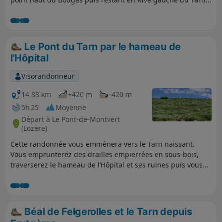
jusqu'à Florac
Le Pont du Tarn par le hameau de
l'Hôpital
Visorandonneur
14,88 km
+420 m
-420 m
5h 25
Moyenne
Départ à Le Pont-de-Montvert
(Lozère)
Cette randonnée vous emmènera vers le Tarn naissant.
Vous emprunterez des drailles empierrées en sous-bois,
traverserez le hameau de l’Hôpital et ses ruines puis vous
suivrez le sentier sillonnant entre les bruyères, les
pâturages et les chaos de rochers de granit pour arriver au
pont de style romain qui enjambe le Tarn. Enfin, vous
longerez le Tarn avec son eau claire émaillée de rochers
Béal de Felgerolles et le Tarn depuis
émergeant de la surface et offrant le loisir d’une baignade