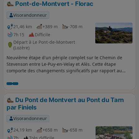
Pont-de-Montvert - Florac
p
Visorandonneur
21,46 km
+389 m
-708 m
7h 15
Difficile
Départ à Le Pont-de-Montvert
(Lozère)
Neuvième étape d'un périple complet sur le Chemin de
Stevenson entre Le-Puy-en-Velay et Alès. Cette étape
comporte des changements significatifs par rapport au
fléchage du GR®70. Il emprunte un itinéraire alternatif au
GR®70 sur une bonne partie du parcours. Ceci permet de
raccourcir substantiellement l'étape par rapport au tracé
officiel. Cette étape marque pleinement l'entrée du Chemin
Du Pont de Montvert au Pont du Tarn
de Stevenson dans la région des Cévennes.
par Finiels
Visorandonneur
24,19 km
+658 m
-658 m
7h
Très difficile