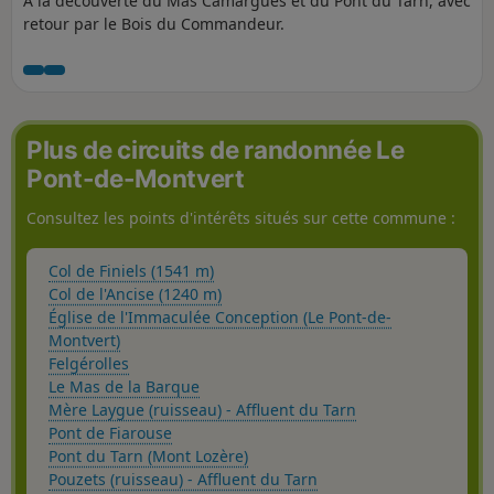
À la découverte du Mas Camargues et du Pont du Tarn, avec
retour par le Bois du Commandeur.
Plus de circuits de randonnée Le
Pont-de-Montvert
Consultez les points d'intérêts situés sur cette commune :
Col de Finiels (1541 m)
Col de l'Ancise (1240 m)
Église de l'Immaculée Conception (Le Pont-de-
Montvert)
Felgérolles
Le Mas de la Barque
Mère Laygue (ruisseau) - Affluent du Tarn
Pont de Fiarouse
Pont du Tarn (Mont Lozère)
Pouzets (ruisseau) - Affluent du Tarn