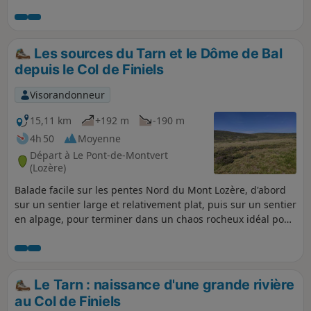
les sommets, les points de vue sont extraordinaires, tantôt
vers le Sud sur les Cévennes, au Nord la chaîne des volcans,
vers l'Est, plus au loin, lorsque le temps est clair, sur les
Alpes.
Les sources du Tarn et le Dôme de Bal
depuis le Col de Finiels
Visorandonneur
15,11 km
+192 m
-190 m
4h 50
Moyenne
Départ à Le Pont-de-Montvert
(Lozère)
Balade facile sur les pentes Nord du Mont Lozère, d'abord
sur un sentier large et relativement plat, puis sur un sentier
en alpage, pour terminer dans un chaos rocheux idéal pour
pique-niquer. Vue grandiose depuis le Cantal au Nord-
Ouest jusqu'aux Alpes (par temps clair et sans brume de
chaleur au dessus de la vallée du Rhône à l'Est, en passant
par les Monts d’Ardèche. Au Dôme de Bal, très belle vue sur
Le Tarn : naissance d'une grande rivière
les Cévennes et l’Aigoual en pique-niquant sur les rochers.
au Col de Finiels