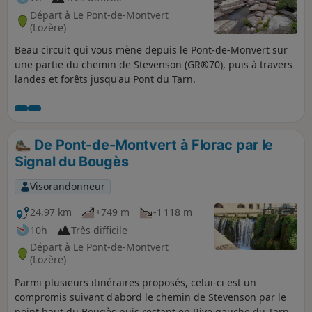
Départ à Le Pont-de-Montvert
(Lozère)
Beau circuit qui vous mène depuis le Pont-de-Monvert sur
une partie du chemin de Stevenson (GR®70), puis à travers
landes et forêts jusqu'au Pont du Tarn.
De Pont-de-Montvert à Florac par le
Signal du Bougès
Visorandonneur
24,97 km
+749 m
-1 118 m
10h
Très difficile
Départ à Le Pont-de-Montvert
(Lozère)
Parmi plusieurs itinéraires proposés, celui-ci est un
compromis suivant d'abord le chemin de Stevenson par le
point haut du Bougès puis restant en Rive gauche du Tarn