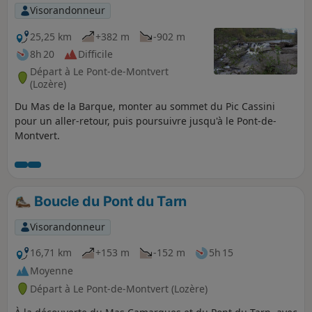
Visorandonneur
25,25 km
+382 m
-902 m
8h 20
Difficile
Départ à Le Pont-de-Montvert
(Lozère)
Du Mas de la Barque, monter au sommet du Pic Cassini
pour un aller-retour, puis poursuivre jusqu'à le Pont-de-
Montvert.
Boucle du Pont du Tarn
Visorandonneur
16,71 km
+153 m
-152 m
5h 15
Moyenne
Départ à Le Pont-de-Montvert (Lozère)