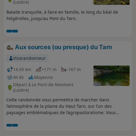
(Lozère)
Balade tranquille, à faire en famille, le long du béal de
Felgérolles, jusqu'au Pont du Tarn.
Aux sources (ou presque) du Tarn
Visorandonneur
14,95 km
+171 m
-167 m
4h 45
Moyenne
Départ à Le Pont-de-Montvert
(Lozère)
Cette randonnée vous permettra de marcher dans
l’atmosphère de la plaine du Haut Tarn, sur l’un des
paysages emblématiques de l’agropastoralisme. Vous
trouverez dans cette randonnée un mélange entre nature,
patrimoine et histoire locale.