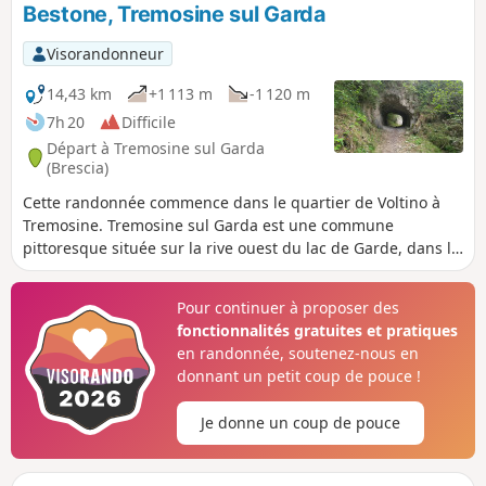
Bestone, Tremosine sul Garda
Visorandonneur
14,43 km
+1 113 m
-1 120 m
7h 20
Difficile
Départ à Tremosine sul Garda
(Brescia)
Cette randonnée commence dans le quartier de Voltino à
Tremosine. Tremosine sul Garda est une commune
pittoresque située sur la rive ouest du lac de Garde, dans le
nord de l'Italie. Elle est perchée sur un plateau et offre une
vue imprenable sur le lac et les montagnes environnantes.
Pour continuer à proposer des
La région de randonnée autour de Tremosine est variée et
fonctionnalités gratuites et pratiques
traverse des forêts luxuriantes, des prairies de montagne
en randonnée, soutenez-nous en
idylliques et longe d'impressionnantes falaises rocheuses.
donnant un petit coup de pouce !
Tremosine fait partie du parc naturel Parco Alto Garda
Bresciano.
Je donne un coup de pouce