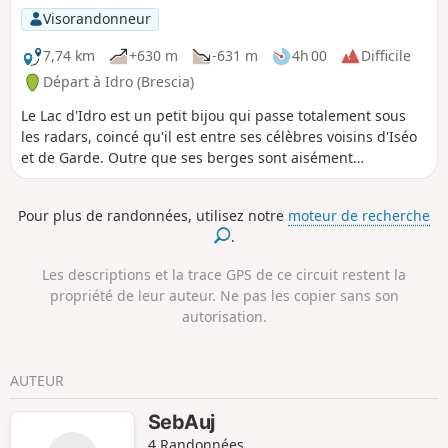
et chemins très bien entretenus.
Visorandonneur
7,74 km
+630 m
-631 m
4h 00
Difficile
Départ à Idro (Brescia)
Le Lac d'Idro est un petit bijou qui passe totalement sous
les radars, coincé qu'il est entre ses célèbres voisins d'Iséo
et de Garde. Outre que ses berges sont aisément
accessibles, le relief tourmenté qui l'enserre offre
d'innombrables possibilités de balades sur les hauteurs.
Pour plus de randonnées, utilisez notre
moteur de recherche
Bien qu'elle soit assez courte, celle-ci est proposée aux
.
randonneurs aguerris qui n'ont pas peur de se faire mal
aux cuisses et aux genoux : ça grimpe et ça descend sec !
Les descriptions et la trace GPS de ce circuit restent la
propriété de leur auteur. Ne pas les copier sans son
autorisation.
AUTEUR
SebAuj
4 Randonnées