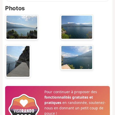
Photos
Pour continuer à proposer des
fonctionnalités gratuites et
pratiques
en randonnée, soutenez-
nous en donnant un petit coup de
pouce !