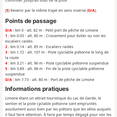
Continuer jusqu'au bout de la piste
(
5
) Revenir par le même trajet en sens inverse (
D/A
).
Points de passage
D/A
: km 0 - alt. 82 m - Petit port de pêche de Limone
1
: km 0.05 - alt. 80 m - Croisement pour éviter ou non les
escaliers raides
2
: km 0.14 - alt. 85 m - Escaliers raides
3
: km 1.72 - alt. 107 m - Piste cysclable piétonne le long de
la route
4
: km 3.21 - alt. 96 m - Piste cysclable piétonne suspendue
5
: km 3.89 - alt. 98 m - Fin de la piste cysclable piétonne
suspendue
D/A
: km 7.73 - alt. 80 m - Port de pêche de Limone
Informations pratiques
Limone étant un attrait touristique du Lac de Garde, le
sentier et la
piste cyclable piétonne sont empruntés
assidument aussi bien par les piétons que les vélos auquels
il faut faire attention. À faire par temps dégagé pour voir les