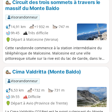
Circuit des trois sommets à travers le
massif du Monte Baldo
Visorandonneur
14,91 km
+1 932 m
-747 m
9h 45
Très difficile
Départ à Malcesine (Verona)
Cette randonnée commence à la station intermédiaire du
téléphérique de Malcesine. Malcesine est une ville
pittoresque située sur la rive est du lac de Garde, dans le
nord de l'Italie, qui séduit surtout par sa vieille ville
historique et son imposant château Scaliger. Les ruelles
Cima Valdritta (Monte Baldo)
étroites, les cafés charmants et le port confèrent à cet
endroit une atmosphère romantique. Juste derrière
Visorandonneur
Malcesine se dresse le Monte Baldo, une chaîne de
montagnes impressionnante qui est la destination de cette
6,53 km
+732 m
-731 m
randonnée.
3h 55
Difficile
Départ à Avio (Province de Trente)
La Cima Valdritta (2218m) est le point culminant du Monte