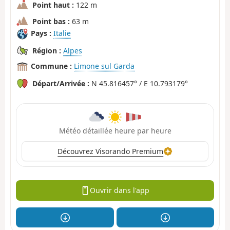
Point haut :
122 m
Point bas :
63 m
Pays :
Italie
Région :
Alpes
Commune :
Limone sul Garda
Départ/Arrivée :
N 45.816457° / E 10.793179°
Météo détaillée heure par heure
Découvrez Visorando Premium
Ouvrir dans l'app