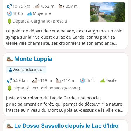
10,75 km
+352 m
-357 m
4h 05
Moyenne
Départ à Gargnano (Brescia)
Le point de départ de cette balade, c'est Gargnano, un coin
sympa sur la rive ouest du lac de Garde, connu pour sa
vieille ville charmante, ses citronniers et son ambiance
relax. La destination est la vallée des moulins à papier, la
Valle della Cartiere, une vallée près de Toscolano-Maderno.
Monte Luppia
C'était autrefois un centre de fabrication de papier.
Aujourd'hui, un sentier de randonnée traverse la vallée,
Visorandonneur
passant devant les vestiges d'anciennes papeteries. Un
musée donne un aperçu de l'histoire de la production de
6,59 km
+119 m
-114 m
2h 15
Facile
papier, qui a joué un rôle important dans cette région.
Départ à Torri del Benaco (Verona)
Juste en surplomb du Lac de Garde, une boucle,
principalement en forêt, qui permet de découvrir la nature
intacte au niveau du Mont Luppia au-dessus de la ville de
Garde (Garda). Sur la deuxième partie, à voir également de
très beaux champs d'oliviers. Attention, seulement
Le Dosso Sassello depuis le Lac d'Idro
quelques points de vue sur le lac mais circuit très ombragé