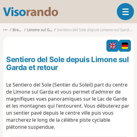
V
O
i
u
s
v
o
•••
Brescia
Limone sul Garda
Sentiero del Sole depuis Limone sul Garda et retour
r
r
i
a
r
n
l
d
Sentiero del Sole depuis Limone sul
a
o
n
Garda et retour
a
v
Le Sentiero del Sole (Sentier du Soleil) part du centre
i
de Limone sul Garda et vous permet d'admirer de
g
a
magnifiques vues panoramiques sur le Lac de Garde
t
et les montagnes qui l'entourent. Vous débuterez par
i
un sentier pavé depuis le centre ville puis vous
o
marcherez le long de la célèbre piste cyclable
n
piétonne suspendue.