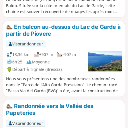
Baldo. Située sur la côte orientale du Lac de Garde, cette
chaîne est souvent recouverte de nuages les après-midi
d'été. Cette randonnée qui alterne entre forêt, végétation
rase et un final très minéral offre de beaux panoramas sur
En balcon au-dessus du Lac de Garde à
le Val d'Adige et les autres sommets environnants, sans
partir de Piovere
oublier quelques vues sur le Lac de Garde. Les derniers
mètres ne présentent pas de difficulté technique mais
Visorandonneur
certains passages sont assez vertigineux.
13,36 km
+907 m
-907 m
6h 25
Moyenne
Départ à Tignale (Brescia)
Nous vous présentons une des nombreuses randonnées
dans le "Parco dell'Alto Garda Bresciano". Le chemin tracé
"Bassa Via del Garda (BVG)" a été, avant la construction de
la route principale, le seul chemin de communication entre
les hameaux sur le plateau et le Lac de Garde. Une vue à
Randonnée vers la Vallée des
couper le souffle vous accompagnera pendant tout le
Papeteries
circuit. Mise en garde modérateur au 22/09/2020 :
ATTENTION ! problème sur le parcours, voir dans
Visorandonneur
description