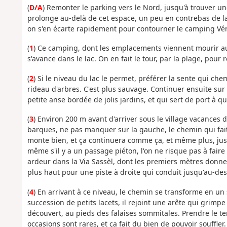
(
D/A
) Remonter le parking vers le Nord, jusqu'à trouver un
prolonge au-delà de cet espace, un peu en contrebas de l
on s'en écarte rapidement pour contourner le camping Vé
(
1
) Ce camping, dont les emplacements viennent mourir au 
s'avance dans le lac. On en fait le tour, par la plage, pour 
(
2
) Si le niveau du lac le permet, préférer la sente qui ch
rideau d'arbres. C'est plus sauvage. Continuer ensuite sur 
petite anse bordée de jolis jardins, et qui sert de port à q
(
3
) Environ 200 m avant d'arriver sous le village vacances
barques, ne pas manquer sur la gauche, le chemin qui fait 
monte bien, et ça continuera comme ça, et même plus, jusq
même s'il y a un passage piéton, l'on ne risque pas à faire 
ardeur dans la Via Sassèl, dont les premiers mètres donnent
plus haut pour une piste à droite qui conduit jusqu'au-de
(
4
) En arrivant à ce niveau, le chemin se transforme en un 
succession de petits lacets, il rejoint une arête qui grim
découvert, au pieds des falaises sommitales. Prendre le tem
occasions sont rares, et ça fait du bien de pouvoir souffle