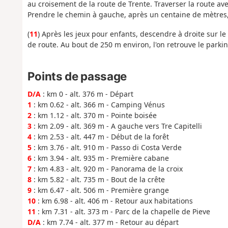
au croisement de la route de Trente. Traverser la route av
Prendre le chemin à gauche, après un centaine de mètres, p
(
11
) Après les jeux pour enfants, descendre à droite sur le
de route. Au bout de 250 m environ, l'on retrouve le parki
Points de passage
D/A
: km 0 - alt. 376 m - Départ
1
: km 0.62 - alt. 366 m - Camping Vénus
2
: km 1.12 - alt. 370 m - Pointe boisée
3
: km 2.09 - alt. 369 m - A gauche vers Tre Capitelli
4
: km 2.53 - alt. 447 m - Début de la forêt
5
: km 3.76 - alt. 910 m - Passo di Costa Verde
6
: km 3.94 - alt. 935 m - Première cabane
7
: km 4.83 - alt. 920 m - Panorama de la croix
8
: km 5.82 - alt. 735 m - Bout de la crête
9
: km 6.47 - alt. 506 m - Première grange
10
: km 6.98 - alt. 406 m - Retour aux habitations
11
: km 7.31 - alt. 373 m - Parc de la chapelle de Pieve
D/A
: km 7.74 - alt. 377 m - Retour au départ