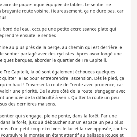
e aire de pique-nique équipée de tables. Le sentier se
a bruyante route voisine. Heureusement, ça ne dure pas, car
nus.
bord de l'eau, occupe une petite excroissance plate qui
reprendre ensuite le sentier.
emine au plus près de la berge, au chemin qui est derrière le
le sentier partagé avec des cyclistes. Après avoir longé une
uelques barques, aborder le quartier de Tre Capitelli.
 de Tre Capitelli, là où sont également échouées quelques
quitter le lac pour entreprendre l'ascension. Dès le pied, ça
u'en haut ! Traverser la route de Trente avec prudence, car
valoir une priorité. De l'autre côté de la route, s'engager avec
 une idée de la difficulté à venir. Quitter la route un peu
ssus des dernières maisons.
sentier qui s'engage, pleine pente, dans la forêt. Par une
pe dans la forêt, jusqu'à déboucher sur un espace un peu plus
ps d'un petit coup d'œil vers le lac et la rive opposée, car les
r. Poursuivre la montée en étant attentif au balisage Rouge et