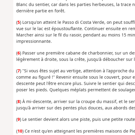
Blanc du sentier, car dans les parties herbeuses, la trace n
dernière partie en forêt.
(
5
) Lorsqu'on atteint le Passo di Costa Verde, on peut souffl
vue sur le lac est époustouflante. Continuer ensuite en remo
Marcher ainsi sur le fil du rasoir, pendant au moins 15 mi
impressionnante.
(
6
) Passer une première cabane de charbonnier, sur un des
légèrement à droite, sous la crête, jusqu'à déboucher sur 
(
7
) ''Si vous êtes sujet au vertige, attention à l'approche d
comme au figuré !'' Revenir ensuite sous le couvert, pour 
descente peut l'être encore plus. Suivre le sentier qui desc
poser les pieds. Quelques méplats permettent de soulager
(
8
) À mi-descente, arriver sur la croupe du massif, et le se
jusqu'à arriver sur des pentes plus douces, aux abords d
(
9
) Le sentier devient alors une piste, puis une petite rout
(
10
) Ce n'est qu'en atteignant les premières maisons de Piev