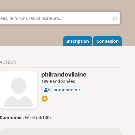
R
e
c
h
e
Inscription
Connexion
r
c
h
AUTEUR
e
r
philrandovilaine
199 Randonnées
Visorandonneur
Commune :
Férel (56130)