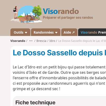
V
i
s
o
r
a
Outils
Randonnées
Aide ↗
Viso
rando
Pre
n
Visorando
•••
Brescia
Idro
Le Dosso Sassello depuis le Lac d'I
d
o
Le Dosso Sassello depuis l
Le Lac d'Idro est un petit bijou qui passe totalement 
voisins d'Iséo et de Garde. Outre que ses berges son
l'enserre offre d'innombrables possibilités de balades
ci est proposée aux randonneurs aguerris qui n'ont 
grimpe et ça descend sec !
Fiche technique