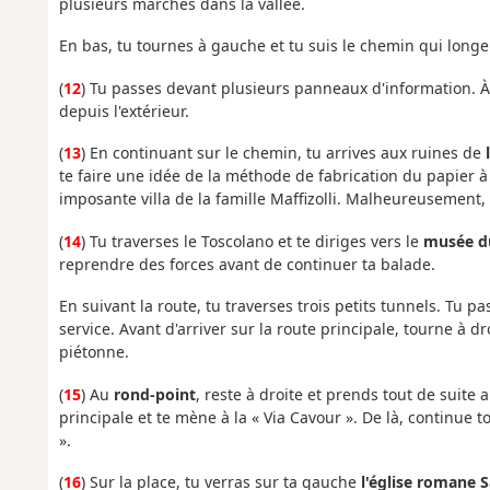
plusieurs marches dans la vallée.
En bas, tu tournes à gauche et tu suis le chemin qui longe l
(
12
) Tu passes devant plusieurs panneaux d'information. À
depuis l'extérieur.
(
13
) En continuant sur le chemin, tu arrives aux ruines de
te faire une idée de la méthode de fabrication du papier à 
imposante villa de la famille Maffizolli. Malheureusement, 
(
14
) Tu traverses le Toscolano et te diriges vers le
musée du
reprendre des forces avant de continuer ta balade.
En suivant la route, tu traverses trois petits tunnels. Tu p
service. Avant d'arriver sur la route principale, tourne à d
piétonne.
(
15
) Au
rond-point
, reste à droite et prends tout de suite a
principale et te mène à la « Via Cavour ». De là, continue tou
».
(
16
) Sur la place, tu verras sur ta gauche
l'église romane 