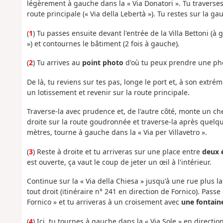
légèrement à gauche dans la « Via Donatori ». Tu traverses 
route principale (« Via della Lebertà »). Tu restes sur la ga
(
1
) Tu passes ensuite devant l'entrée de la Villa Bettoni (à 
») et contournes le bâtiment (2 fois à gauche).
(
2
) Tu arrives au
point photo
d'où tu peux prendre une phot
De là, tu reviens sur tes pas, longe le port et, à son extrémi
un lotissement et revenir sur la route principale.
Traverse-la avec prudence et, de l'autre côté, monte un c
droite sur la route goudronnée et traverse-la après quel
mètres, tourne à gauche dans la « Via per Villavetro ».
(
3
) Reste à droite et tu arriveras sur une place entre
deux é
est ouverte, ça vaut le coup de jeter un œil à l'intérieur.
Continue sur la « Via della Chiesa » jusqu'à une rue plus la
tout droit (itinéraire n° 241 en direction de Fornico). Passe
Fornico » et tu arriveras à un croisement avec
une fontaine
(
4
) Ici, tu tournes à gauche dans la « Via Sole » en directi