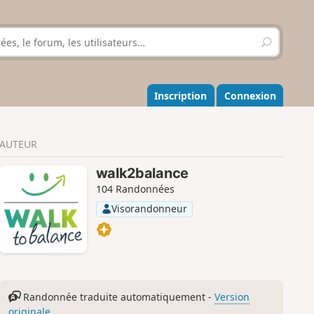
R
e
c
h
e
Inscription
Connexion
r
c
h
AUTEUR
e
r
walk2balance
104 Randonnées
Visorandonneur
Randonnée traduite automatiquement -
Version
originale