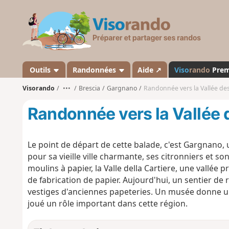
V
i
s
o
r
a
Outils
Randonnées
Aide ↗
Viso
rando
Pre
n
Visorando
•••
Brescia
Gargnano
Randonnée vers la Vallée des
d
o
Randonnée vers la Vallée 
Le point de départ de cette balade, c'est Gargnano, 
pour sa vieille ville charmante, ses citronniers et so
moulins à papier, la Valle della Cartiere, une vallée
de fabrication de papier. Aujourd'hui, un sentier de 
vestiges d'anciennes papeteries. Un musée donne un 
joué un rôle important dans cette région.