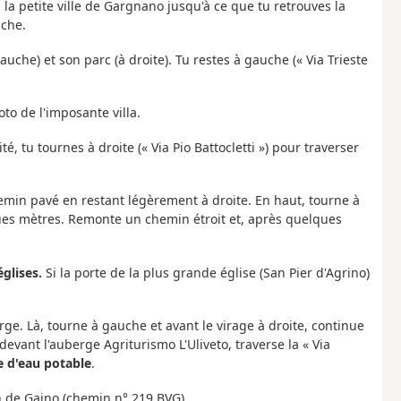
la petite ville de Gargnano jusqu'à ce que tu retrouves la
uche.
gauche) et son parc (à droite). Tu restes à gauche (« Via Trieste
o de l'imposante villa.
té, tu tournes à droite (« Via Pio Battocletti ») pour traverser
hemin pavé en restant légèrement à droite. En haut, tourne à
ques mètres. Remonte un chemin étroit et, après quelques
glises.
Si la porte de la plus grande église (San Pier d'Agrino)
rge. Là, tourne à gauche et avant le virage à droite, continue
 devant l'auberge Agriturismo L'Uliveto, traverse la « Via
 d'eau potable
.
on de Gaino (chemin n° 219 BVG).