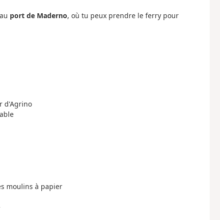
 au
port de Maderno
, où tu peux prendre le ferry pour
er d'Agrino
table
es moulins à papier
e