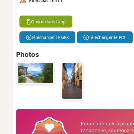
Point bas :
66 m
Ouvrir dans l'app
Télécharger le GPX
Télécharger le PDF
Photos
Pour continuer à prop
randonnée, soutenez-no