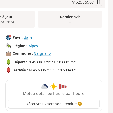
n°
62585967
e à jour
Dernier avis
ept. 2024
–
Pays :
Italie
Région :
Alpes
Commune :
Gargnano
Départ :
N 45.686379° / E 10.660175°
Arrivée :
N 45.633671° / E 10.599492°
Météo détaillée heure par heure
Découvrez Visorando Premium