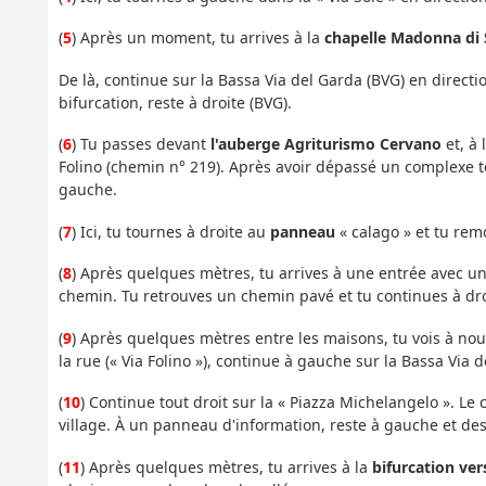
(
5
) Après un moment, tu arrives à la
chapelle Madonna di 
De là, continue sur la Bassa Via del Garda (BVG) en directi
bifurcation, reste à droite (BVG).
(
6
) Tu passes devant
l'auberge Agriturismo Cervano
et, à 
Folino (chemin n° 219). Après avoir dépassé un complexe 
gauche.
(
7
) Ici, tu tournes à droite au
panneau
« calago » et tu remo
(
8
) Après quelques mètres, tu arrives à une entrée avec u
chemin. Tu retrouves un chemin pavé et tu continues à dro
(
9
) Après quelques mètres entre les maisons, tu vois à n
la rue (« Via Folino »), continue à gauche sur la Bassa Via
(
10
) Continue tout droit sur la « Piazza Michelangelo ». Le
village. À un panneau d'information, reste à gauche et des
(
11
) Après quelques mètres, tu arrives à la
bifurcation vers