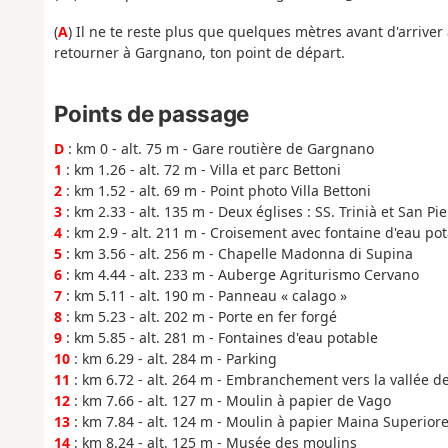
(
A
) Il ne te reste plus que quelques mètres avant d'arriver
retourner à Gargnano, ton point de départ.
Points de passage
D
: km 0 - alt. 75 m - Gare routière de Gargnano
1
: km 1.26 - alt. 72 m - Villa et parc Bettoni
2
: km 1.52 - alt. 69 m - Point photo Villa Bettoni
3
: km 2.33 - alt. 135 m - Deux églises : SS. Trinià et San Pi
4
: km 2.9 - alt. 211 m - Croisement avec fontaine d'eau po
5
: km 3.56 - alt. 256 m - Chapelle Madonna di Supina
6
: km 4.44 - alt. 233 m - Auberge Agriturismo Cervano
7
: km 5.11 - alt. 190 m - Panneau « calago »
8
: km 5.23 - alt. 202 m - Porte en fer forgé
9
: km 5.85 - alt. 281 m - Fontaines d'eau potable
10
: km 6.29 - alt. 284 m - Parking
11
: km 6.72 - alt. 264 m - Embranchement vers la vallée d
12
: km 7.66 - alt. 127 m - Moulin à papier de Vago
13
: km 7.84 - alt. 124 m - Moulin à papier Maina Superior
14
: km 8.24 - alt. 125 m - Musée des moulins