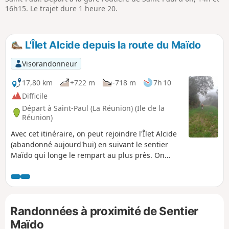
16h15. Le trajet dure 1 heure 20.
L'Îlet Alcide depuis la route du Maïdo
Visorandonneur
17,80 km
+722 m
-718 m
7h 10
Difficile
Départ à Saint-Paul (La Réunion) (Ile de la
Réunion)
Avec cet itinéraire, on peut rejoindre l'Îlet Alcide
(abandonné aujourd'hui) en suivant le sentier
Maïdo qui longe le rempart au plus près. On
pourra profiter de beaux points de vue sur
l'entrée du Cirque de Mafate et la Rivière des
Galets tout au long de la descente. Cette partie
du sentier rempart est moins fréquentée que la
Randonnées à proximité de Sentier
branche vers le Grand Bénare. Le retour se fait
par le Sentier de Cambourg qui traverse la
Maïdo