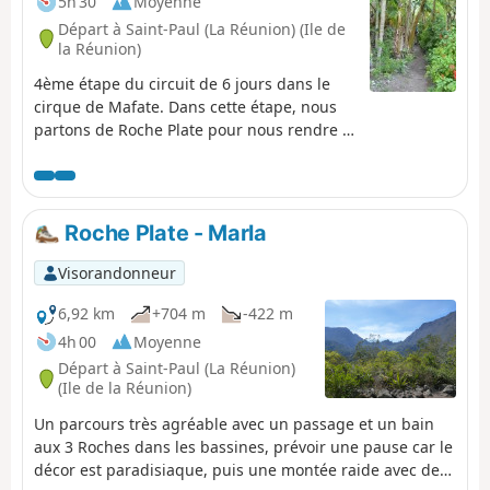
5h 30
Moyenne
Départ à Saint-Paul (La Réunion) (Ile de
la Réunion)
4ème étape du circuit de 6 jours dans le
cirque de Mafate. Dans cette étape, nous
partons de Roche Plate pour nous rendre à
Grand Place les Hauts en passant par les
îlets des Orangers, des Lataniers et de
Cayenne. Nous croiserons au lieu dit la
Brèche, le sentier qui permet de remonter
Roche Plate - Marla
au Maïdo.
Visorandonneur
6,92 km
+704 m
-422 m
4h 00
Moyenne
Départ à Saint-Paul (La Réunion)
(Ile de la Réunion)
Un parcours très agréable avec un passage et un bain
aux 3 Roches dans les bassines, prévoir une pause car le
décor est paradisiaque, puis une montée raide avec des