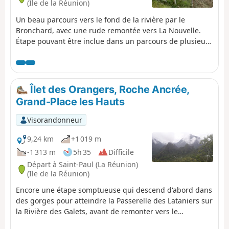
(Ile de la Réunion)
Un beau parcours vers le fond de la rivière par le
Bronchard, avec une rude remontée vers La Nouvelle.
Étape pouvant être inclue dans un parcours de plusieurs
jours. Attention: Il y a des erreurs dans les altitudes
proposées par le logiciel. Compter 785m de D+ et 455m
de D- environ
Îlet des Orangers, Roche Ancrée,
Grand-Place les Hauts
Visorandonneur
9,24 km
+1 019 m
-1 313 m
5h 35
Difficile
Départ à Saint-Paul (La Réunion)
(Ile de la Réunion)
Encore une étape somptueuse qui descend d'abord dans
des gorges pour atteindre la Passerelle des Lataniers sur
la Rivière des Galets, avant de remonter vers le
minuscule et coloré village de Cayenne. De là, en suivant