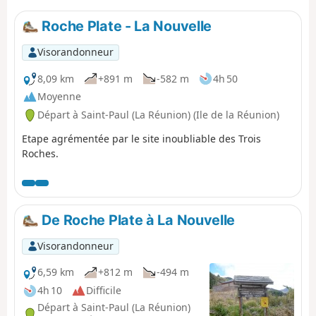
réserve forestière Hauts de Bois de Nèfles et la
Route Forestière Omega.
Roche Plate - La Nouvelle
Visorandonneur
8,09 km
+891 m
-582 m
4h 50
Moyenne
Départ à Saint-Paul (La Réunion) (Ile de la Réunion)
Etape agrémentée par le site inoubliable des Trois
Roches.
De Roche Plate à La Nouvelle
Visorandonneur
6,59 km
+812 m
-494 m
4h 10
Difficile
Départ à Saint-Paul (La Réunion)