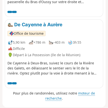
passerelle du Bras d’Oussy sur votre droite et
poursuivrez en direction du lit de la rivière à gauche. À
la prochaine intersection, prenez à gauche direction la
passerelle de l’Îlet des Lataniers. La dernière montée est
assez sèche, courte et sans difficulté technique
De Cayenne à Aurère
particulière.
Office de tourisme
5,90 km
+786 m
-403 m
3h 55
Difficile
Départ à La Possession (Ile de la Réunion)
De Cayenne à Deux-Bras, suivez le cours de la Rivière
des Galets, en délaissant le sentier vers le lit de la
rivière. Optez plutôt pour la voie à droite menant à la
passerelle du Bras d'Oussy. Après la traversée, bifurquez
à droite en direction d'Aurère, amorçant ainsi l'ascension
vers Bord Bazar. La montée débute par un passage
Pour plus de randonnées, utilisez notre
moteur de
sécurisé le long d'une falaise, offrant une vue
recherche
.
époustouflante sur le rempart du Maïdo et le Piton
Tortue. La source Bambou annonce la fin imminente de