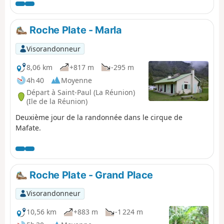
la rivière de haut, on descend peu à peu jusqu'au
fabuleux site de la Roche Ancrée. Enfin la remontée
abrupte sur Grand-Place les Hauts par le Bloc ouvre sur
Roche Plate - Marla
les paysages complètement différents du cœur de
Mafate.
Visorandonneur
8,06 km
+817 m
-295 m
4h 40
Moyenne
Départ à Saint-Paul (La Réunion)
(Ile de la Réunion)
Deuxième jour de la randonnée dans le cirque de
Mafate.
Roche Plate - Grand Place
Visorandonneur
10,56 km
+883 m
-1 224 m