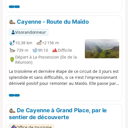
échelles le long de la Rivière des Galets.
Cayenne - Route du Maïdo
Visorandonneur
10,38 km
+2 156 m
-739 m
9h 10
Difficile
Départ à La Possession (Ile de la
Réunion)
La troisième et dernière étape de ce circuit de 3 jours est
splendide et sans difficultés, si ce n'est l'impressionnant
dénivelé positif pour remonter au Maïdo. Elle passe par
des paysages superbes et très variés.
De Cayenne à Grand Place, par le
sentier de découverte
Office de tourisme