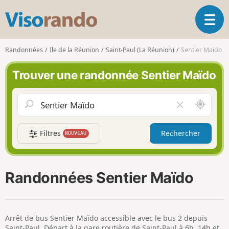
V
O
i
u
s
v
o
Randonnées
Ile de la Réunion
Saint-Paul (La Réunion)
Sentier Maïdo
r
r
i
a
Trouver une randonnée Sentier Maïdo
r
n
l
d
a
o
A
V
n
u
i
a
t
d
v
Filtres
Rechercher
NOUVEAU
o
e
i
u
r
g
r
l
a
d
e
Randonnées Sentier Maïdo
t
e
c
i
m
h
o
o
a
n
i
m
Arrêt de bus Sentier Maïdo accessible avec le bus 2 depuis
p
Saint-Paul. Départ à la gare routière de Saint-Paul à 6h, 14h et