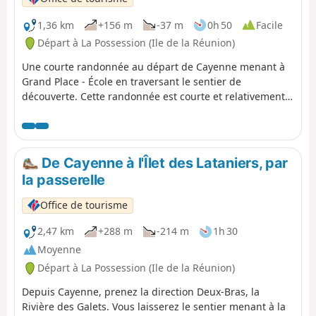
1,36 km
+156 m
-37 m
0h 50
Facile
Départ à La Possession (Ile de la Réunion)
Une courte randonnée au départ de Cayenne menant à
Grand Place - École en traversant le sentier de
découverte. Cette randonnée est courte et relativement
facile comparée aux autres sentiers du Cirque de
Mafate. Vous traverserez une partie de la Ravine des
Calumets et de la Ravine Kichenin pour terminer sur
l'École de Grand Place.
De Cayenne à l'Îlet des Lataniers, par
la passerelle
Office de tourisme
2,47 km
+288 m
-214 m
1h 30
Moyenne
Départ à La Possession (Ile de la Réunion)
Depuis Cayenne, prenez la direction Deux-Bras, la
Rivière des Galets. Vous laisserez le sentier menant à la