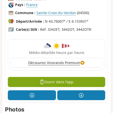
Pays :
France
Commune :
Sainte-Croix-du-Verdon
(04500)
Départ/Arrivée :
N 43.76007° / E 6.153931°
Carte(s) IGN :
Ref. 3342ET, 3442OT, 3442OTR
Météo détaillée heure par heure
Découvrez Visorando Premium
Ouvrir dans l'app
Photos