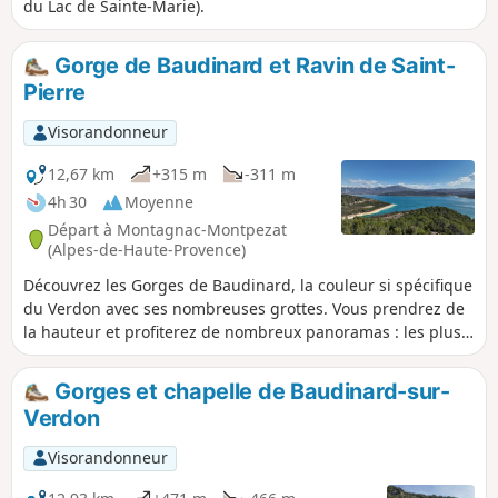
du Lac de Sainte-Marie).
Gorge de Baudinard et Ravin de Saint-
Pierre
Visorandonneur
12,67 km
+315 m
-311 m
4h 30
Moyenne
Départ à Montagnac-Montpezat
(Alpes-de-Haute-Provence)
Découvrez les Gorges de Baudinard, la couleur si spécifique
du Verdon avec ses nombreuses grottes. Vous prendrez de
la hauteur et profiterez de nombreux panoramas : les plus
beaux du Var avec ses lacs, montagnes, forêts et barrages.
Gorges et chapelle de Baudinard-sur-
Verdon
Visorandonneur