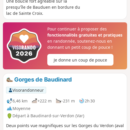
Une boucle fort agréable sur la
presqu'île de Bauduen en bordure du
lac de Sainte Croix.
Pour continuer à proposer des
fonctionnalités gratuites et pratiques
en randonnée, soutenez-nous en
donnant un petit coup de pouce !
Je donne un coup de pouce
Gorges de Baudinard
Visorandonneur
6,46 km
+222 m
-231 m
2h 30
Moyenne
Départ à Baudinard-sur-Verdon (Var)
Deux points vue magnifiques sur les Gorges du Verdon (aval