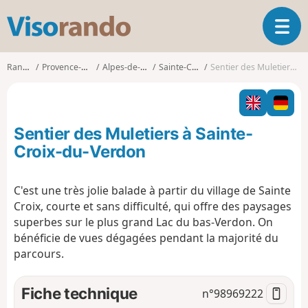
V
O
i
u
s
v
o
Randonnées
Provence-Alpes-Côte d'Azur
Alpes-de-Haute-Provence
Sainte-Croix-du-Verdon
Sentier des Muletiers à Sainte-Croix-du-Verdon
r
r
i
a
r
n
l
d
Sentier des Muletiers à Sainte-
a
o
n
Croix-du-Verdon
a
v
C'est une très jolie balade à partir du village de Sainte
i
Croix, courte et sans difficulté, qui offre des paysages
g
a
superbes sur le plus grand Lac du bas-Verdon. On
t
bénéficie de vues dégagées pendant la majorité du
i
parcours.
o
n
Fiche technique
n°
98969222