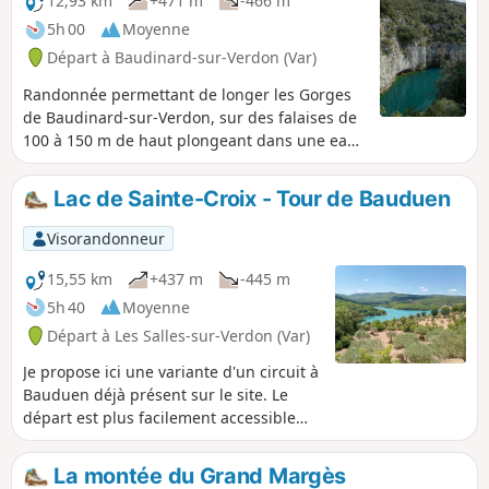
12,93 km
+471 m
-466 m
5h 00
Moyenne
Départ à Baudinard-sur-Verdon (Var)
Randonnée permettant de longer les Gorges
de Baudinard-sur-Verdon, sur des falaises de
100 à 150 m de haut plongeant dans une eau
bleue turquoise. Puis retour par le Museau de
la Colline, offrant de nombreuses vues
Lac de Sainte-Croix - Tour de Bauduen
imprenables sur le Lac de Sainte-Croix-du-
Verdon, pour enfin arriver à la Chapelle Notre-
Visorandonneur
Dame de Baudinard avec son belvédère sur le
lac. Sans oublier une visite du village de
15,55 km
+437 m
-445 m
Baudinard-sur-Verdon.
5h 40
Moyenne
Départ à Les Salles-sur-Verdon (Var)
Je propose ici une variante d'un circuit à
Bauduen déjà présent sur le site. Le
départ est plus facilement accessible
pour les randonneurs venant du Nord.
Cette variante permet également
La montée du Grand Margès
d'éviter la zone rocheuse au Nord-Ouest