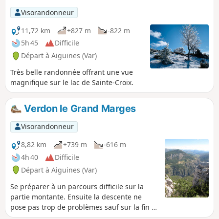
du circuit tout en offrant de très beaux
Visorandonneur
points de vue sur le Lac de Sainte-Croix.
11,72 km
+827 m
-822 m
5h 45
Difficile
Départ à Aiguines (Var)
Très belle randonnée offrant une vue
magnifique sur le lac de Sainte-Croix.
Verdon le Grand Marges
Visorandonneur
8,82 km
+739 m
-616 m
4h 40
Difficile
Départ à Aiguines (Var)
Se préparer à un parcours difficile sur la
partie montante. Ensuite la descente ne
pose pas trop de problèmes sauf sur la fin le
sentier est un peu escarpé.