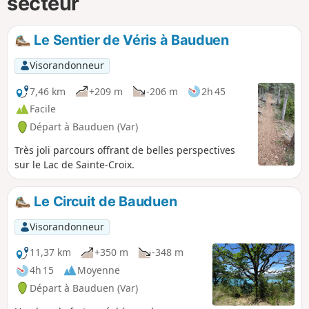
secteur
Le Sentier de Véris à Bauduen
Visorandonneur
7,46 km
+209 m
-206 m
2h 45
Facile
Départ à Bauduen (Var)
Très joli parcours offrant de belles perspectives
sur le Lac de Sainte-Croix.
Le Circuit de Bauduen
Visorandonneur
11,37 km
+350 m
-348 m
4h 15
Moyenne
Départ à Bauduen (Var)