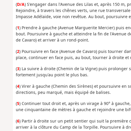
(
D/A
) S'engager dans l'Avenue des Lilas et, après 150 m, p
Rejoindre, à travers les chênes verts, une rue transversale
Impasse Adélaïde, voie non revêtue. Au bout, poursuivre en
(
1
) Prendre à gauche (Avenue Marguerite Mercier) puis enco
bout. Poursuivre à gauche et atteindre la fin de l'Avenue d
de Cavaro) et arriver à un rond-point.
(
2
) Poursuivre en face (Avenue de Cavaro) puis tourner dan
place, continuer en face puis, au bout, tourner à droite et
(
3
) La suivre à droite (Chemin de la Vigne) puis prolonger 
fortement jusqu'au point le plus bas.
(
4
) Virer à gauche (Chemin des Sirènes) et poursuivre en s
directions, peu marqué, mais équipé de balises.
(
5
) Continuer tout droit et, après un virage à 90° à gauche
une cinquantaine de mètres à gauche et rejoindre une bifur
(
6
) Partir à droite sur un petit sentier qui suit la première
arriver à la clôture du Camp de la Torpille. Poursuivre à dro