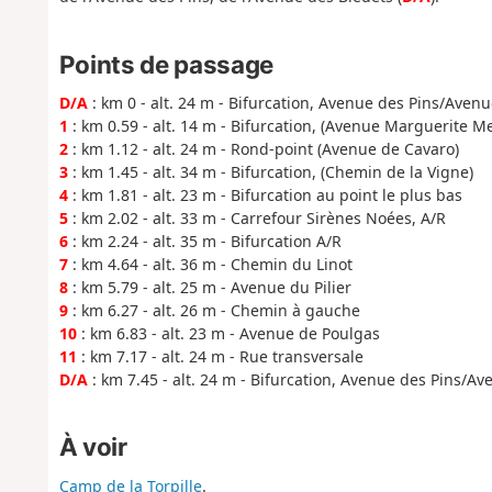
Points de passage
D/A
: km 0 - alt. 24 m - Bifurcation, Avenue des Pins/Aven
1
: km 0.59 - alt. 14 m - Bifurcation, (Avenue Marguerite Me
2
: km 1.12 - alt. 24 m - Rond-point (Avenue de Cavaro)
3
: km 1.45 - alt. 34 m - Bifurcation, (Chemin de la Vigne)
4
: km 1.81 - alt. 23 m - Bifurcation au point le plus bas
5
: km 2.02 - alt. 33 m - Carrefour Sirènes Noées, A/R
6
: km 2.24 - alt. 35 m - Bifurcation A/R
7
: km 4.64 - alt. 36 m - Chemin du Linot
8
: km 5.79 - alt. 25 m - Avenue du Pilier
9
: km 6.27 - alt. 26 m - Chemin à gauche
10
: km 6.83 - alt. 23 m - Avenue de Poulgas
11
: km 7.17 - alt. 24 m - Rue transversale
D/A
: km 7.45 - alt. 24 m - Bifurcation, Avenue des Pins/A
À voir
Camp de la Torpille
.