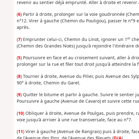
revenir au sentier déjà emprunté. Aller à droite et revenir
(
6
) Partir à droite, prolonger sur la voie goudronnée (Chem
n°12. Virer à gauche (Chemin du Pouligou), passer le n°9 
après.
er
(
7
) Emprunter celui-ci, Chemin du Linot, ignorer un 1
chem
(Chemin des Grandes Noës) jusqu'à rejoindre l'itinéraire 
(
5
) Poursuivre en face et au croisement suivant, aller à d
prolonger sur la rue et filer tout droit jusqu'à atteindre l
(
8
) Tourner à droite, Avenue du Pilier, puis Avenue des Syl
90° à droite, Chemin du Garet.
(
9
) Quitter le bitume et partir à gauche. Suivre le sentier j
Poursuivre à gauche (Avenue de Cavaro) et suivre cette rue
(
10
) Obliquer à droite, Avenue de Poulgas, puis prendre, r
voie jusqu'à arriver à une rue transversale, face au n°7.
(
11
) Virer à gauche (Avenue de Rangrais) puis à droite, face
de l'Avenue des Pins, de l'Avenue des Bleuets (
D/A
).