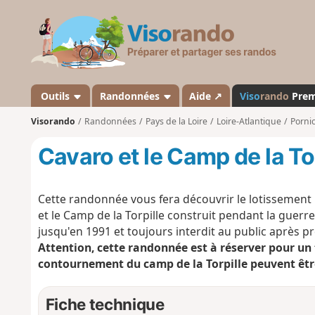
V
i
s
o
r
a
Outils
Randonnées
Aide ↗
Viso
rando
Pre
n
Visorando
Randonnées
Pays de la Loire
Loire-Atlantique
Porni
d
o
Cavaro et le Camp de la To
Cette randonnée vous fera découvrir le lotissement 
et le Camp de la Torpille construit pendant la guerre
jusqu'en 1991 et toujours interdit au public après p
Attention, cette randonnée est à réserver pour un 
contournement du camp de la Torpille peuvent êtr
Fiche technique