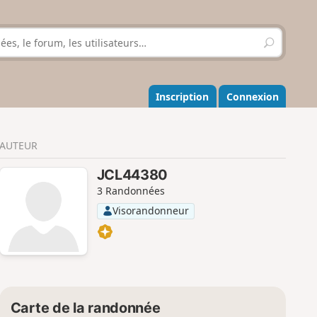
R
e
c
h
e
Inscription
Connexion
r
c
h
AUTEUR
e
r
JCL44380
3 Randonnées
Visorandonneur
Carte de la randonnée