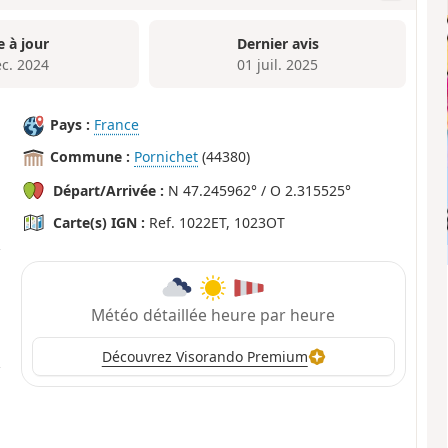
e à jour
Dernier avis
éc. 2024
01 juil. 2025
Pays :
France
Commune :
Pornichet
(44380)
Départ/Arrivée :
N 47.245962° / O 2.315525°
Carte(s) IGN :
Ref. 1022ET, 1023OT
Météo détaillée heure par heure
Découvrez Visorando Premium