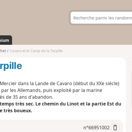
mium
chet
Cavaro et le Camp de la Torpille
rpille
Mercier dans la Lande de Cavaro (début du XXe siècle)
 par les Allemands, puis exploité par la marine
rès de 35 ans d'abandon.
temps très sec. Le chemin du Linot et la partie Est du
e très boueux.
n°
66951002