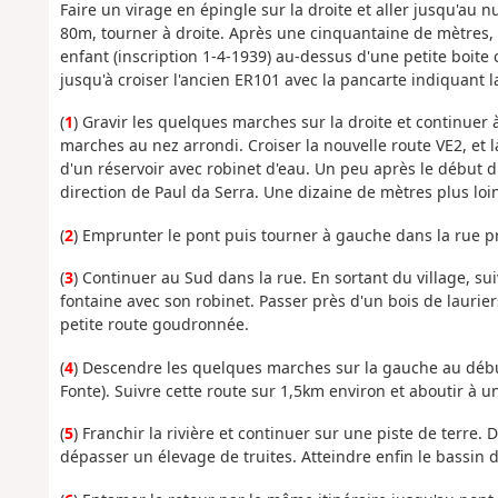
Faire un virage en épingle sur la droite et aller jusqu'au
80m, tourner à droite. Après une cinquantaine de mètres,
enfant (inscription 1-4-1939) au-dessus d'une petite boite
jusqu'à croiser l'ancien ER101 avec la pancarte indiquant 
(
1
) Gravir les quelques marches sur la droite et continuer 
marches au nez arrondi. Croiser la nouvelle route VE2, et 
d'un réservoir avec robinet d'eau. Un peu après le début 
direction de Paul da Serra. Une dizaine de mètres plus loin
(
2
) Emprunter le pont puis tourner à gauche dans la rue pr
(
3
) Continuer au Sud dans la rue. En sortant du village, s
fontaine avec son robinet. Passer près d'un bois de laurie
petite route goudronnée.
(
4
) Descendre les quelques marches sur la gauche au déb
Fonte). Suivre cette route sur 1,5km environ et aboutir à un
(
5
) Franchir la rivière et continuer sur une piste de terre.
dépasser un élevage de truites. Atteindre enfin le bassin d