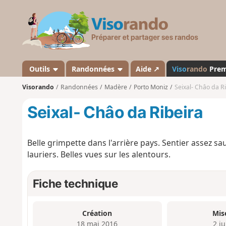
V
i
s
o
r
a
Outils
Randonnées
Aide ↗
Viso
rando
Pre
n
Visorando
Randonnées
Madère
Porto Moniz
Seixal- Châo da R
d
o
Seixal- Châo da Ribeira
Belle grimpette dans l'arrière pays. Sentier assez s
lauriers. Belles vues sur les alentours.
Fiche technique
Création
Mis
18 mai 2016
2 j