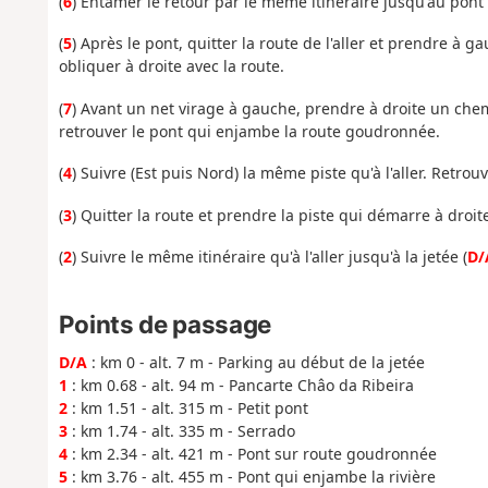
(
6
) Entamer le retour par le même itinéraire jusqu'au pont s
(
5
) Après le pont, quitter la route de l'aller et prendre à 
obliquer à droite avec la route.
(
7
) Avant un net virage à gauche, prendre à droite un che
retrouver le pont qui enjambe la route goudronnée.
(
4
) Suivre (Est puis Nord) la même piste qu'à l'aller. Retrou
(
3
) Quitter la route et prendre la piste qui démarre à droit
(
2
) Suivre le même itinéraire qu'à l'aller jusqu'à la jetée (
D/
Points de passage
D/A
: km 0 - alt. 7 m - Parking au début de la jetée
1
: km 0.68 - alt. 94 m - Pancarte Châo da Ribeira
2
: km 1.51 - alt. 315 m - Petit pont
3
: km 1.74 - alt. 335 m - Serrado
4
: km 2.34 - alt. 421 m - Pont sur route goudronnée
5
: km 3.76 - alt. 455 m - Pont qui enjambe la rivière