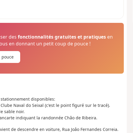
oser des
fonctionnalités gratuites et pratiques
en
us en donnant un petit coup de pouce !
e pouce
e stationnement disponibles:
Clube Naval do Seixal (c'est le point figuré sur le tracé).
e sable noir.
a pancarte indiquant la randonnée Châo de Ribeira.
n vient de descendre en voiture, Rua Joâo Fernandes Correia.