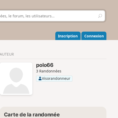
R
e
c
h
e
Inscription
Connexion
r
c
h
AUTEUR
e
r
polo66
3 Randonnées
Visorandonneur
Carte de la randonnée