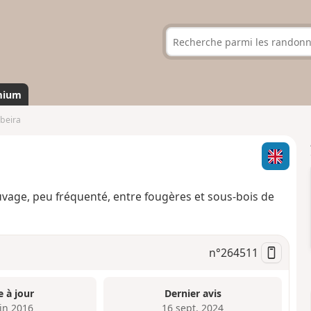
mium
ibeira
auvage, peu fréquenté, entre fougères et sous-bois de
n°
264511
e à jour
Dernier avis
uin 2016
16 sept. 2024