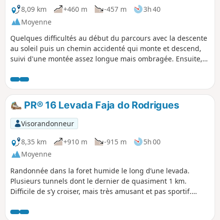
8,09 km
+460 m
-457 m
3h 40
Moyenne
Quelques difficultés au début du parcours avec la descente
au soleil puis un chemin accidenté qui monte et descend,
suivi d'une montée assez longue mais ombragée. Ensuite,
le retour par une levada ombragée et peu fréquentée.
Baignade possible aux deux cascades mais l'eau est très
froide !
PR® 16 Levada Faja do Rodrigues
Visorandonneur
8,35 km
+910 m
-915 m
5h 00
Moyenne
Randonnée dans la foret humide le long d’une levada.
Plusieurs tunnels dont le dernier de quasiment 1 km.
Difficile de s’y croiser, mais très amusant et pas sportif.
Cette randonnée peut se faire en 3h sans trop s’arrêter.
Prévoir des Kway, la fin est un peu moins intéressante,