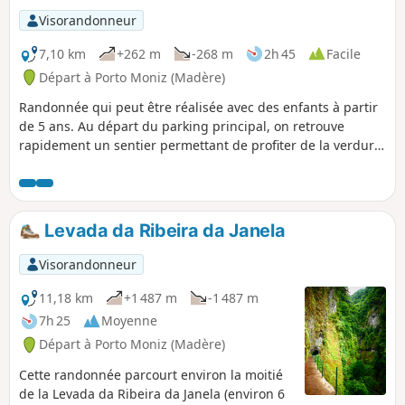
Visorandonneur
7,10 km
+262 m
-268 m
2h 45
Facile
Départ à Porto Moniz (Madère)
Randonnée qui peut être réalisée avec des enfants à partir
de 5 ans. Au départ du parking principal, on retrouve
rapidement un sentier permettant de profiter de la verdure
et de plusieurs arbres anciens et insolites. Le sentier rejoint
ensuite le PR®13 jusqu'au point de vue de Fio. Retour
ensuite par un nouveau sentier jusqu'à l'esplanade de
Fanal? qui offre un regroupement d'arbres magnifiques
Levada da Ribeira da Janela
permettant de réaliser des clichés superbes. Le chemin
continu vers une marre que l'on entend de loin avec les
Visorandonneur
grenouilles. Pour finir, passage devant un 2e point d'eau,
parfois asséché, avant de retrouver la voiture. Aucune
11,18 km
+1 487 m
-1 487 m
difficultés. L'humidité est présente car la randonnée est au
7h 25
Moyenne
milieu des nuages, mais cela reste raisonnable.
Départ à Porto Moniz (Madère)
Cette randonnée parcourt environ la moitié
de la Levada da Ribeira da Janela (environ 6