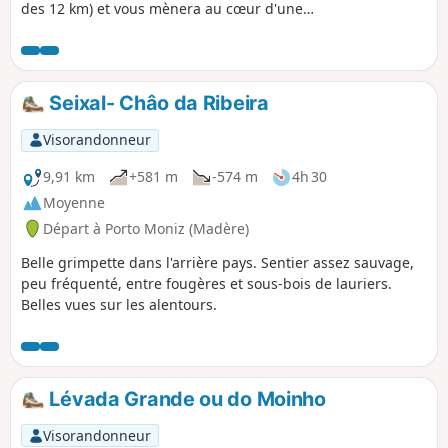
des 12 km) et vous mènera au cœur d'une
forêt dense et humide avec mur végétal,
énormes fougères et parois
impressionnantes. Quelques points de vue
sur la vallée de la Ribeira da Janela (plus
Seixal- Châo da Ribeira
longue rivière de Madère) agrémentent le
parcours. Attention, ne pas tenir compte du
Visorandonneur
dénivelé indiqué dans la fiche technique.
Celui-ci est quasiment nul.
9,91 km
+581 m
-574 m
4h 30
Moyenne
Départ à Porto Moniz (Madère)
Belle grimpette dans l'arrière pays. Sentier assez sauvage,
peu fréquenté, entre fougères et sous-bois de lauriers.
Belles vues sur les alentours.
Lévada Grande ou do Moinho
Visorandonneur