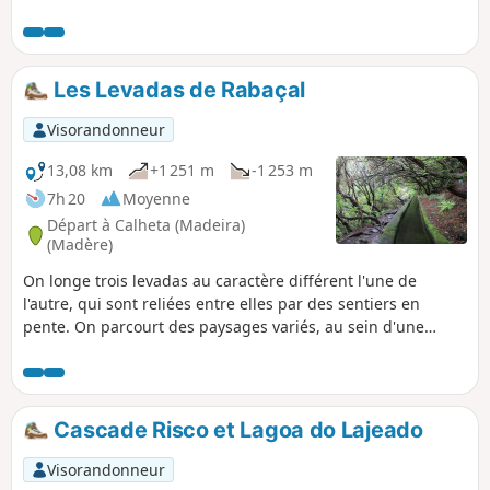
Dona Beja suivie d'une descente sur la
cascade de la Ribeira Grande, en aval
du Lagoa do Vento.
Les Levadas de Rabaçal
Visorandonneur
13,08 km
+1 251 m
-1 253 m
7h 20
Moyenne
Départ à Calheta (Madeira)
(Madère)
On longe trois levadas au caractère différent l'une de
l'autre, qui sont reliées entre elles par des sentiers en
pente. On parcourt des paysages variés, au sein d'une
végétation diversifiée, et on bénéficie de beaux points de
vue sur des chutes d'eau. Une randonnée dont le sens et la
durée peuvent être adaptés selon l'inspiration ou les
circonstances. N.B. Le dénivelé affiché est surestimé (et en
Cascade Risco et Lagoa do Lajeado
conséquence la durée moyenne aussi). Compter plutôt de
l'ordre de 600 mètres de dénivelé.
Visorandonneur