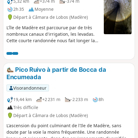
5,32 km
+374 m
-374 m
2h 35
Moyenne
Départ à Câmara de Lobos (Madère)
L'île de Madère est parcourue par de très
nombreux canaux d'irrigation, les levadas.
Cette courte randonnée nous fait longer la
Levada do Norte, une des plus importantes
de l'île, dans sa partie située en altitude. De
très beaux points de vue en cours de route
et la traversée d'une belle forêt aux
Pico Ruivo à partir de Bocca da
essences variées. N.B. Le dénivelé affiché est
Encumeada
sans doute surestimé car le parcours est
plutôt plat, toujours le long de la levada qui
Visorandonneur
suit à peu près une courbe de niveau.
19,44 km
+2 231 m
-2 233 m
8h
Très difficile
Départ à Câmara de Lobos (Madère)
L'ascension du point culminant de l'Ile de Madère, sans
doute par la voie la moins fréquentée. Une randonnée