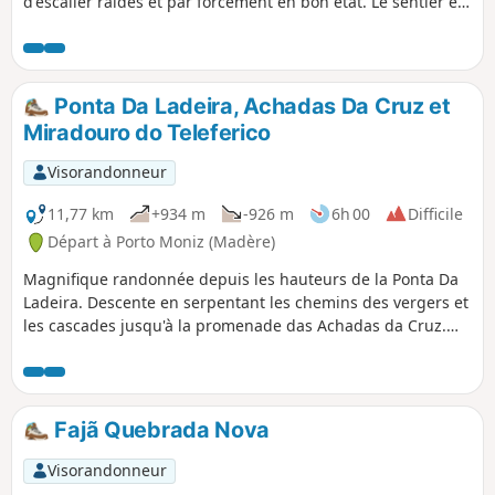
d'escalier raides et par forcément en bon état. Le sentier est
étroit et très touffu (fougères et ronces) mais la balade est
très belle en remontant à contre courant la levada jusqu'à la
cascade.
Ponta Da Ladeira, Achadas Da Cruz et
Miradouro do Teleferico
Visorandonneur
11,77 km
+934 m
-926 m
6h 00
Difficile
Départ à Porto Moniz (Madère)
Magnifique randonnée depuis les hauteurs de la Ponta Da
Ladeira. Descente en serpentant les chemins des vergers et
les cascades jusqu'à la promenade das Achadas da Cruz.
Remontée par le chemin Verada do Calhau jusqu’au sommet
du téléférique puis levada do calvario et retour par la route
jusqu’au point de départ.
Fajã Quebrada Nova
Visorandonneur