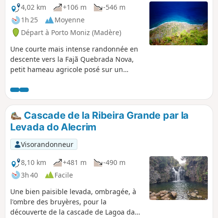
4,02 km
+106 m
-546 m
1h 25
Moyenne
Départ à Porto Moniz (Madère)
Une courte mais intense randonnée en
descente vers la Fajã Quebrada Nova,
petit hameau agricole posé sur un
ancien éboulis (cf définition de "Fajã")
au bord de l'océan et au pied des
falaises d'Achadas da Cruz. La remontée
en téléphérique (payante, 3 € en 2022)
Cascade de la Ribeira Grande par la
vous donnera également quelques
Levada do Alecrim
sensations !
Visorandonneur
8,10 km
+481 m
-490 m
3h 40
Facile
Une bien paisible levada, ombragée, à
l'ombre des bruyères, pour la
découverte de la cascade de Lagoa da