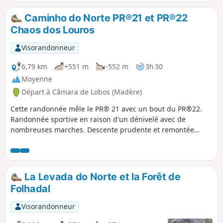
même si il y a une très belle cascade. Il y a très peu
d’endroits pour pique-niquer.
Caminho do Norte PR®21 et PR®22
Chaos dos Louros
Visorandonneur
6,79 km
+551 m
-552 m
3h 30
Moyenne
Départ à Câmara de Lobos (Madère)
Cette randonnée mêle le PR® 21 avec un bout du PR®22.
Randonnée sportive en raison d'un dénivelé avec de
nombreuses marches. Descente prudente et remontée
cardio. Un vrai plaisir de réussir à franchir ce défi.
La Levada do Norte et la Forêt de
Folhadal
Visorandonneur