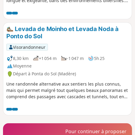
longue et exigeante, dans des environnements diversifiés.
De beaux points de vue en cours de route et, au sommet,
un superbe panorama à 360°. N.B. Du fait du relief très
escarpé de Madère, le dénivelé affiché est très surestimé et,
en conséquence, le temps de parcours également. Compter
Levada de Moinho et Levada Noda à
de l'ordre de 1200m de dénivelé dans les deux sens.
Ponto do Sol
Visorandonneur
8,30 km
+1 054 m
-1 047 m
5h 25
Moyenne
Départ à Ponta do Sol (Madère)
Une randonnée alternative aux sentiers les plus connus,
mais qui permet malgré tout quelques beaux panoramas et
comprend des passages avec cascades et tunnels, tout en
évitant une fréquentation trop importante. Une lampe est
fortement recommandée pour franchir le tunnel.
Pour continuer à proposer