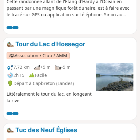
Cette randonnée allant de l'Étang d'Hardy à l'Océan en
passant par une magnifique forêt dunaire, est à faire avec
le tracé sur GPS ou application sur téléphone. Sinon au
moins une carte et une boussole. On y trouve des chemins
qui sont sur la carte mais pas ou plus sur le terrain et
inversement des chemins qui sont sur le terrain et pas sur
la carte. Le tracé n'emprunte que des chemins qui sont sur
Tour du Lac d'Hossegor
la carte. Le parcours est sans aucune difficulté technique et
les chemins sont confortables.
Association / Club / AMM
7,72 km
+5 m
-5 m
2h 15
Facile
Départ à Capbreton (Landes)
Littéralement le tour du lac, en longeant
la rive.
Tuc des Neuf Églises