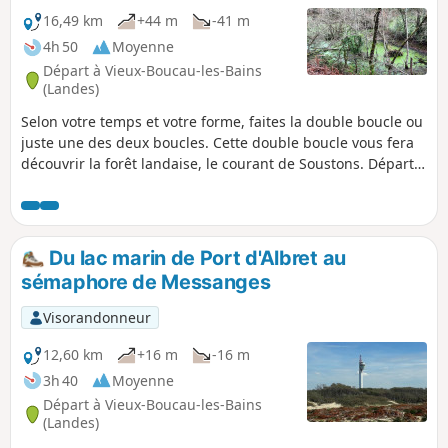
16,49 km
+44 m
-41 m
4h 50
Moyenne
Départ à Vieux-Boucau-les-Bains
(Landes)
Selon votre temps et votre forme, faites la double boucle ou
juste une des deux boucles. Cette double boucle vous fera
découvrir la forêt landaise, le courant de Soustons. Départ
au centre de Vieux-Boucau, avec pas mal de monde. Puis
enfoncez-vous dans la forêt via le Courant de Soustons, la
Voie Verte jusqu'à Soustons et retour. Vous pouvez aussi une
fois arrivé à Soustons, faire le tour de l'étang pour une
Du lac marin de Port d'Albret au
randonnée qui durera toute la journée. Peu de bitume sauf
sémaphore de Messanges
à Vieux Boucau et Soustons.
Visorandonneur
12,60 km
+16 m
-16 m
3h 40
Moyenne
Départ à Vieux-Boucau-les-Bains
(Landes)