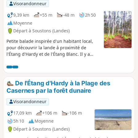
Visorandonneur
9,39 km
+55 m
-48 m
2h 50
Moyenne
Départ à Soustons (Landes)
Petite balade inspirée d'un habitant local,
pour découvrir la lande à proximité de
l'Étang d'Hardy et de l'Étang Blanc. Il y a
aussi des passages sableux et un site
d'exploitation de pins car ça fait aussi partie
de la vie dans les Landes. La fin du trajet
s'effectue le long de la route, le chemin
De l'Étang d'Hardy à la Plage des
cartographié sur la gauche n'existant plus.
Casernes par la forêt dunaire
Visorandonneur
17,09 km
+106 m
-106 m
5h 10
Moyenne
Départ à Soustons (Landes)