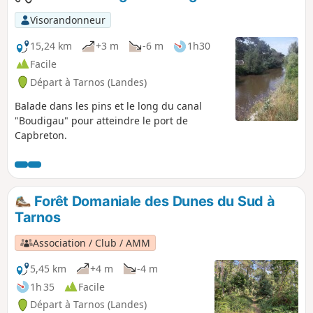
Visorandonneur
15,24 km
+3 m
-6 m
1h30
Facile
Départ à Tarnos (Landes)
Balade dans les pins et le long du canal
"Boudigau" pour atteindre le port de
Capbreton.
Forêt Domaniale des Dunes du Sud à
Tarnos
Association / Club / AMM
5,45 km
+4 m
-4 m
1h 35
Facile
Départ à Tarnos (Landes)