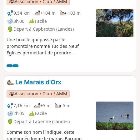
Association / Club / AMM
9,54 km
+104 m
-103 m
3h 00
Facile
Départ à Capbreton (Landes)
Une boucle qui passe par le
promontoire nommé Tuc des Neuf
Églises permettant de prendre
quelques mètres de hauteur dans un
univers autrement plutôt plat.
Le Marais d'Orx
Association / Club / AMM
7,16 km
+5 m
-5 m
2h 05
Facile
Départ à Labenne (Landes)
Comme son nom l'indique, cette
randonnée longe le marais Barrage