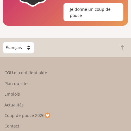
Je donne un coup de
pouce
C
R
h
e
o
t
i
o
s
CGU et confidentialité
u
i
r
s
Plan du site
e
s
n
e
Emplois
h
z
Actualités
a
u
u
n
Coup de pouce 2026
t
p
a
Contact
y