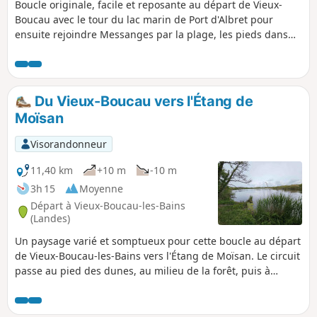
Boucle originale, facile et reposante au départ de Vieux-
Boucau avec le tour du lac marin de Port d'Albret pour
ensuite rejoindre Messanges par la plage, les pieds dans
l'eau ou non suivant la marée. Le retour passe par le
Sémaphore de Messanges, l'Étang de Moïsan, puis
s'enfonce dans la forêt landaise avant de rejoindre les
arènes de Vieux-Boucau.
Du Vieux-Boucau vers l'Étang de
Moïsan
Visorandonneur
11,40 km
+10 m
-10 m
3h 15
Moyenne
Départ à Vieux-Boucau-les-Bains
(Landes)
Un paysage varié et somptueux pour cette boucle au départ
de Vieux-Boucau-les-Bains vers l'Étang de Moïsan. Le circuit
passe au pied des dunes, au milieu de la forêt, puis à
proximité du Sémaphore de Messanges avant de
contourner l'Étang de Moïsan et les pâturages des vaches
marines landaises. Enfin, un retour par la piste cyclable :