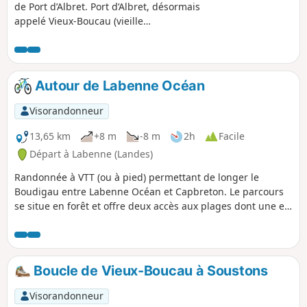
être, des lémuriens ou kangourous.
de Port d’Albret. Port d’Albret, désormais
Attention, au (8), il faut gravir un tuc
appelé Vieux-Boucau (vieille
(colline de sable), ce qui peut-être
embouchure) pourrait être le premier
difficile pour certaines personnes. Merci
port du littoral landais si l’Adour n’avait
de respecter la nature (pas de cueillette)
été détourné en 1578 pour lui donner
et d'être très vigilant à tous risques de
son estuaire actuel à Bayonne.
Autour de Labenne Océan
feux de forêt. Plusieurs parcelles
traversées sont privées, les
Visorandonneur
propriétaires ont donné leur
autorisation.
13,65 km
+8 m
-8 m
2h
Facile
Départ à Labenne (Landes)
Randonnée à VTT (ou à pied) permettant de longer le
Boudigau entre Labenne Océan et Capbreton. Le parcours
se situe en forêt et offre deux accès aux plages dont une est
surveillée (Labenne).
Boucle de Vieux-Boucau à Soustons
Visorandonneur