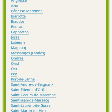
Angresse
Azur
Bénesse-Maremne
Biarrotte
Biaudos
Boucau
Capbreton
Josse
Labenne
Magescq
Messanges (Landes)
Ondres
Orist
Orx
Pey
Port-de-Lanne
Saint-André-de-Seignanx
Saint-Étienne-d'Orthe
Saint-Geours-de-Maremne
Saint-Jean-de-Marsacq
Saint-Laurent-de-Gosse
Saint-Martin-de-Hinx