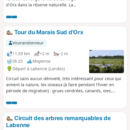
d'Orx dans la réserve naturelle. La
réserve naturelle est composée par le
marais barrage auprès duquel on se
promène et par le Marais Nord et le
Marais Central qui sont interdits au
Tour du Marais Sud d'Orx
public. Le Marais Burret, à l'Est, est
situé hors réserve naturelle.
Visorandonneur
11,93 km
+2 m
-2 m
3h 25
Moyenne
Départ à Labenne (Landes)
Circuit sans aucun dénivelé, très intéressant pour ceux qui
aiment la nature, les oiseaux (à faire pendant l'hiver en
période de migration) : grues cendrées, canards, oies,
échassiers etc.
Circuit des arbres remarquables de
Labenne