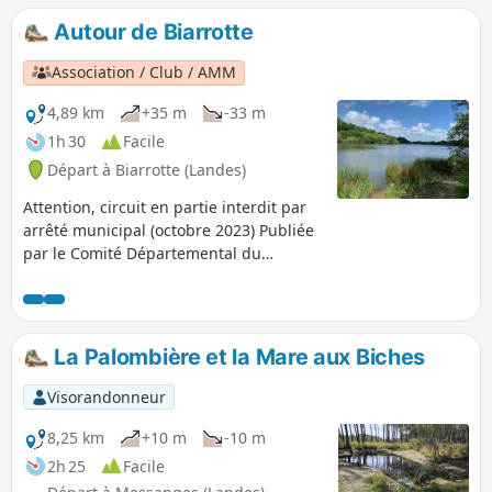
Léon - Soustons, permet de rejoindre le cœur de Vieux-
Autour de Biarrotte
Boucau.
Association / Club / AMM
4,89 km
+35 m
-33 m
1h 30
Facile
Départ à Biarrotte (Landes)
Attention, circuit en partie interdit par
arrêté municipal (octobre 2023) Publiée
par le Comité Départemental du
Tourisme des Landes sous le nom "Entre
bois et lac à Biarrotte" ce circuit permet
de découvrir le Lac de Bédorède et la
maison de La Mayou.
La Palombière et la Mare aux Biches
Visorandonneur
8,25 km
+10 m
-10 m
2h 25
Facile