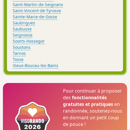
Saint-Martin-de-Seignanx
Saint-Vincent-de-Tyrosse
Sainte-Marie-de-Gosse
Saubrigues
Saubusse
Seignosse
Soorts-Hossegor
Soustons
Tarnos
Tosse
Vieux-Boucau-les-Bains
Pour continuer à proposer
des
fonctionnalités
gratuites et pratiques
en
randonnée, soutenez-nous
en donnant un petit coup
de pouce !