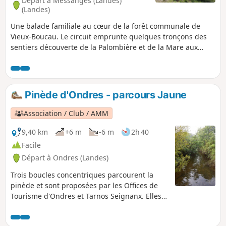
Départ à Messanges (Landes)
(Landes)
Une balade familiale au cœur de la forêt communale de
Vieux-Boucau. Le circuit emprunte quelques tronçons des
sentiers découverte de la Palombière et de la Mare aux
Biches avant de revenir par la piste cyclable de Léon-
Soustons. En chemin de nombreux bancs, tables de pique-
nique et des panneaux descriptifs des lieux.
Pinède d'Ondres - parcours Jaune
Association / Club / AMM
9,40 km
+6 m
-6 m
2h 40
Facile
Départ à Ondres (Landes)
Trois boucles concentriques parcourent la
pinède et sont proposées par les Offices de
Tourisme d'Ondres et Tarnos Seignanx. Elles
portent des marquages de couleur Rouge,
Vert et Jaune. L’itinéraire, balisé de couleur