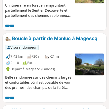
Un itinéraire en forêt en empruntant
partiellement le Sentier Découverte et
partiellement des chemins sablonneux
en forêt.
Boucle à partir de Monluc à Magescq
Visorandonneur
7,42 km
+20 m
-21 m
2h 10
Facile
Départ à Magescq (Landes)
Belle randonnée sur des chemins larges
et confortables où il est possible de voir
des prairies, des champs, de la forêt,
des plans d'eau, des ruisseaux et même
des lamas. Ainsi que de belles maisons
landaises.