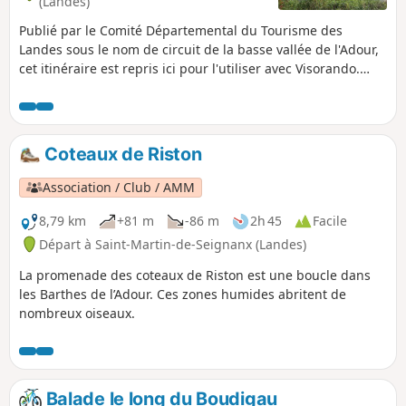
(Landes)
Publié par le Comité Départemental du Tourisme des
Landes sous le nom de circuit de la basse vallée de l'Adour,
cet itinéraire est repris ici pour l'utiliser avec Visorando.
Très belle boucle alternant itinéraires vallonnés et points de
vue sur le fleuve Adour. Paysage vallonné, où se côtoient
prairies, champs de maïs, vergers de kiwis. Certains
trouveront cela trop routier mais on a le droit de marcher
Coteaux de Riston
sur des routes lorsqu'elle ne sont pas trop passantes.
Association / Club / AMM
8,79 km
+81 m
-86 m
2h 45
Facile
Départ à Saint-Martin-de-Seignanx (Landes)
La promenade des coteaux de Riston est une boucle dans
les Barthes de l’Adour. Ces zones humides abritent de
nombreux oiseaux.
Balade le long du Boudigau