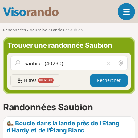
V
O
i
u
s
v
o
Randonnées
Aquitaine
Landes
Saubion
r
r
i
a
Trouver une randonnée Saubion
r
n
l
d
a
o
A
V
n
u
i
a
t
d
v
Filtres
Rechercher
NOUVEAU
o
e
i
u
r
g
r
l
a
d
e
Randonnées Saubion
t
e
c
i
m
h
o
o
a
Boucle dans la lande près de l'Étang
n
i
m
d'Hardy et de l'Étang Blanc
p