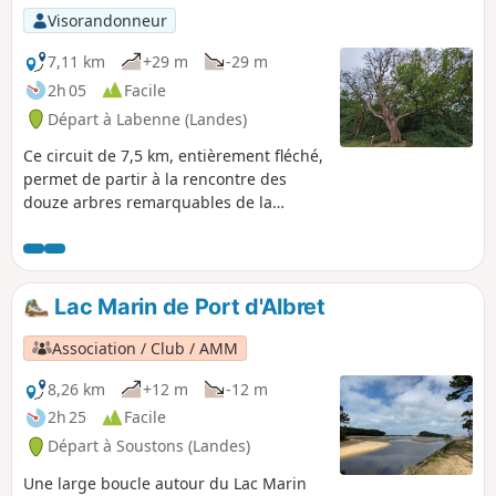
Visorandonneur
7,11 km
+29 m
-29 m
2h 05
Facile
Départ à Labenne (Landes)
Ce circuit de 7,5 km, entièrement fléché,
permet de partir à la rencontre des
douze arbres remarquables de la
commune de Labenne dans le Sud des
Landes. Peupliers, chênes liège, et
différents types de pins dont certains
ont plus de 150 ans. Pour chaque arbre
Lac Marin de Port d'Albret
remarquable, un panneau explicatif.
Cette balade permet aussi de
Association / Club / AMM
s'immerger dans la forêt landaise avec
ses pins, ses eucalyptus, ses chênes et
8,26 km
+12 m
-12 m
toute la végétation locale (arbousiers,
2h 25
Facile
genêts, ajoncs,etc.). Au cours de cette
Départ à Soustons (Landes)
marche, vous passerez derrière le Zoo
de Labenne où vous apercevrez, peut-
Une large boucle autour du Lac Marin