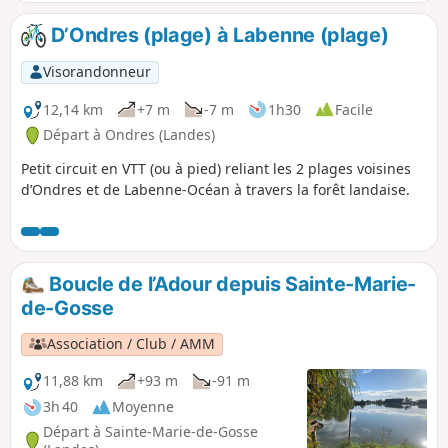
Jaune, est décrit ici pour être utilisée avec
Visorando.
D’Ondres (plage) à Labenne (plage)
Visorandonneur
12,14 km
+7 m
-7 m
1h30
Facile
Départ à Ondres (Landes)
Petit circuit en VTT (ou à pied) reliant les 2 plages voisines
d’Ondres et de Labenne-Océan à travers la forêt landaise.
Boucle de l’Adour depuis Sainte-Marie-
de-Gosse
Association / Club / AMM
11,88 km
+93 m
-91 m
3h 40
Moyenne
Départ à Sainte-Marie-de-Gosse