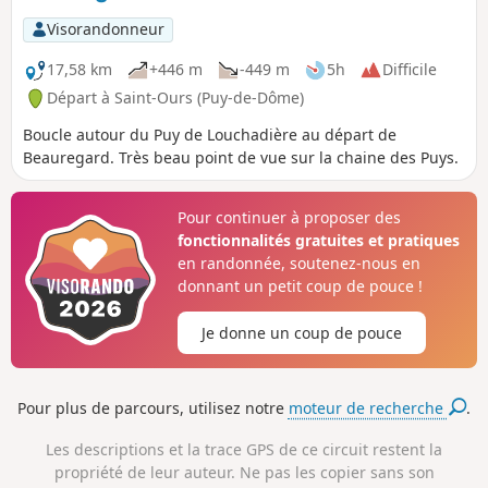
Visorandonneur
17,58 km
+446 m
-449 m
5h
Difficile
Départ à Saint-Ours (Puy-de-Dôme)
Boucle autour du Puy de Louchadière au départ de
Beauregard. Très beau point de vue sur la chaine des Puys.
Pour continuer à proposer des
fonctionnalités gratuites et pratiques
en randonnée, soutenez-nous en
donnant un petit coup de pouce !
Je donne un coup de pouce
Pour plus de parcours, utilisez notre
moteur de recherche
.
Les descriptions et la trace GPS de ce circuit restent la
propriété de leur auteur. Ne pas les copier sans son