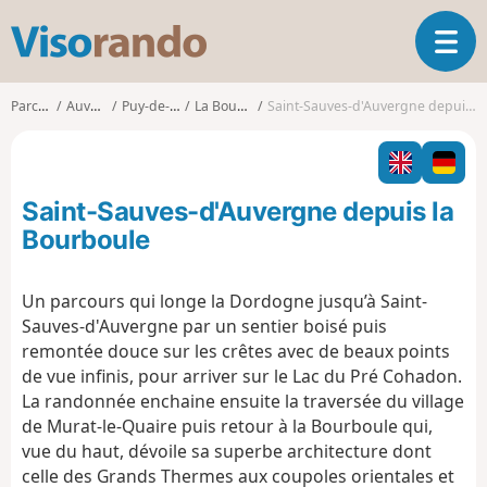
V
O
i
u
s
v
o
Parcours
Auvergne
Puy-de-Dôme
La Bourboule
Saint-Sauves-d'Auvergne depuis la Bourboule
r
r
i
a
r
n
l
d
Saint-Sauves-d'Auvergne depuis la
a
o
n
Bourboule
a
v
Un parcours qui longe la Dordogne jusqu’à Saint-
i
Sauves-d'Auvergne par un sentier boisé puis
g
a
remontée douce sur les crêtes avec de beaux points
t
de vue infinis, pour arriver sur le Lac du Pré Cohadon.
i
La randonnée enchaine ensuite la traversée du village
o
de Murat-le-Quaire puis retour à la Bourboule qui,
n
vue du haut, dévoile sa superbe architecture dont
celle des Grands Thermes aux coupoles orientales et