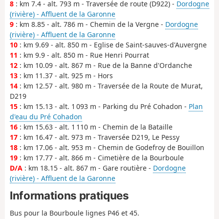
8
: km 7.4 - alt. 793 m - Traversée de route (D922) -
Dordogne
(rivière) - Affluent de la Garonne
9
: km 8.85 - alt. 786 m - Chemin de la Vergne -
Dordogne
(rivière) - Affluent de la Garonne
10
: km 9.69 - alt. 850 m - Eglise de Saint-sauves-d'Auvergne
11
: km 9.9 - alt. 850 m - Rue Henri Pourrat
12
: km 10.09 - alt. 867 m - Rue de la Banne d'Ordanche
13
: km 11.37 - alt. 925 m - Hors
14
: km 12.57 - alt. 980 m - Traversée de la Route de Murat,
D219
15
: km 15.13 - alt. 1 093 m - Parking du Pré Cohadon -
Plan
d'eau du Pré Cohadon
16
: km 15.63 - alt. 1 110 m - Chemin de la Bataille
17
: km 16.47 - alt. 973 m - Traversée D219, Le Pessy
18
: km 17.06 - alt. 953 m - Chemin de Godefroy de Bouillon
19
: km 17.77 - alt. 866 m - Cimetière de la Bourboule
D/A
: km 18.15 - alt. 867 m - Gare routière -
Dordogne
(rivière) - Affluent de la Garonne
Informations pratiques
Bus pour la Bourboule lignes P46 et 45.