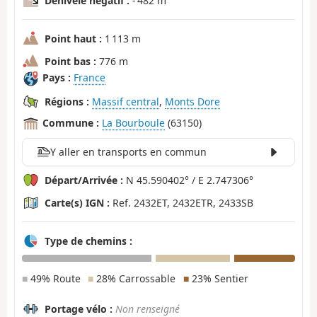
Dénivelé négatif :
- 482 m
Point haut :
1 113 m
Point bas :
776 m
Pays :
France
Régions :
Massif central
,
Monts Dore
Commune :
La Bourboule
(63150)
Y aller en transports en commun
Départ/Arrivée :
N 45.590402° / E 2.747306°
Carte(s) IGN :
Ref. 2432ET, 2432ETR, 2433SB
Type de chemins :
■
49% Route
■
28% Carrossable
■
23% Sentier
Portage vélo :
Non renseigné