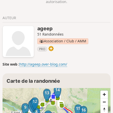
autorisation.
AUTEUR
ageep
51 Randonnées
Association / Club / AMM
PRO
Site web :
http://ageep.over-blog.com/
Carte de la randonnée
14
13
12
11
10
9
15
16
8