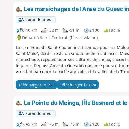
Les maraîchages de l'Anse du Guescli
Visorandonneur
6,40 km
+52 m
-51 m
2h 00
Facile
Départ à Saint-Coulomb (Ille-et-Vilaine)
La commune de Saint-Coulomb est connue pour les Maloui
Saint Malo", dont il reste un vingtaine de résidences. Mai
maraîchage, réputée pour ses cultures de choux, choux fle
légumes.Depuis l'Anse du Guesclin dominée par son fort et 
vous fait parcourir la partie agricole, et la vallée de la T
Télécharger le PDF
Télécharger le GPX
La Pointe du Meinga, l'Île Besnard et l
Visorandonneur
7,45 km
+76 m
-76 m
2h 20
Facile