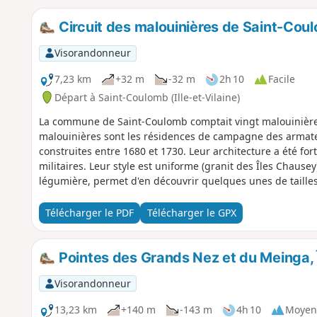
Circuit des malouinières de Saint-Cou
Visorandonneur
7,23 km
+32 m
-32 m
2h 10
Facile
Départ à Saint-Coulomb (Ille-et-Vilaine)
La commune de Saint-Coulomb comptait vingt malouinières r
malouinières sont les résidences de campagne des armate
construites entre 1680 et 1730. Leur architecture a été fo
militaires. Leur style est uniforme (granit des Îles Chause
légumière, permet d'en découvrir quelques unes de tailles 
est ouverte à la visite.
Télécharger le PDF
Télécharger le GPX
Pointes des Grands Nez et du Meinga, 
Visorandonneur
13,23 km
+140 m
-143 m
4h 10
Moyen