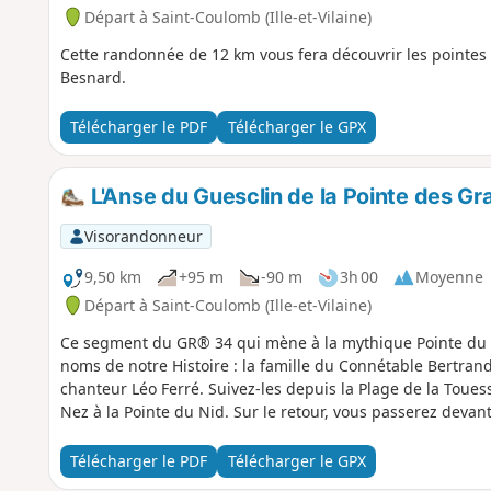
Départ à Saint-Coulomb (Ille-et-Vilaine)
Cette randonnée de 12 km vous fera découvrir les pointes 
Besnard.
Télécharger le PDF
Télécharger le GPX
L'Anse du Guesclin de la Pointe des Gr
Visorandonneur
9,50 km
+95 m
-90 m
3h 00
Moyenne
Départ à Saint-Coulomb (Ille-et-Vilaine)
Ce segment du GR® 34 qui mène à la mythique Pointe du 
noms de notre Histoire : la famille du Connétable Bertrand 
chanteur Léo Ferré. Suivez-les depuis la Plage de la Toue
Nez à la Pointe du Nid. Sur le retour, vous passerez devan
Télécharger le PDF
Télécharger le GPX