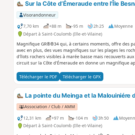
Sur la Côte d’Émeraude entre l'Île Besn
Visorandonneur
7,70 km
+88 m
-95 m
2h 25
Moyenne
Départ à Saint-Coulomb (Ille-et-Vilaine)
Magnifique GR®®34 qui, à certains moments, offre des 
avec en plus, des vues magnifiques sur les plages les roch
d'îlots rochers visibles à marée basse mais recouverts aux 
circuit sur la Côte d'Émeraude en donne un magnifique a
Télécharger le PDF
Télécharger le GPX
La pointe du Meinga et la Malouiniére d
Association / Club / AMM
12,31 km
+97 m
-104 m
3h 50
Moyenn
Départ à Saint-Coulomb (Ille-et-Vilaine)