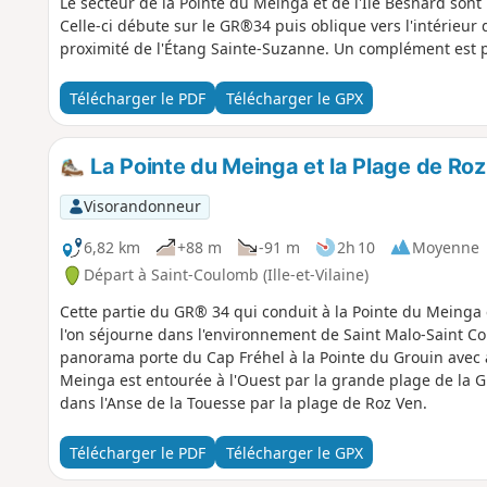
Le secteur de la Pointe du Meinga et de l'Île Besnard sont
Celle-ci débute sur le GR®34 puis oblique vers l'intérieu
proximité de l'Étang Sainte-Suzanne. Un complément est p
Télécharger le PDF
Télécharger le GPX
La Pointe du Meinga et la Plage de Ro
Visorandonneur
6,82 km
+88 m
-91 m
2h 10
Moyenne
Départ à Saint-Coulomb (Ille-et-Vilaine)
Cette partie du GR® 34 qui conduit à la Pointe du Meing
l'on séjourne dans l'environnement de Saint Malo-Saint Co
panorama porte du Cap Fréhel à la Pointe du Grouin avec à 
Meinga est entourée à l'Ouest par la grande plage de la Gu
dans l'Anse de la Touesse par la plage de Roz Ven.
Télécharger le PDF
Télécharger le GPX