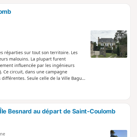
o
a
lomb
i
m
p
éparties sur tout son territoire. Les
urs malouins. La plupart furent
rtement influencée par les ingénieurs
y). Ce circuit, dans une campagne
différentes. Seule celle de la Ville Bague
Île Besnard au départ de Saint-Coulomb
ne