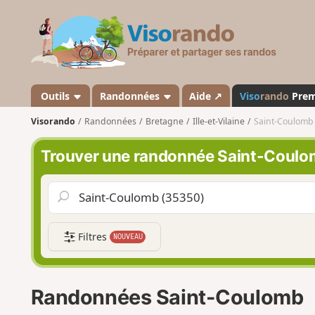
V
i
s
o
r
a
Outils
Randonnées
Aide ↗
Viso
rando
Pre
n
Visorando
Randonnées
Bretagne
Ille-et-Vilaine
Saint-Coulomb
d
o
Trouver une randonnée Saint-Coul
Filtres
NOUVEAU
Randonnées Saint-Coulomb