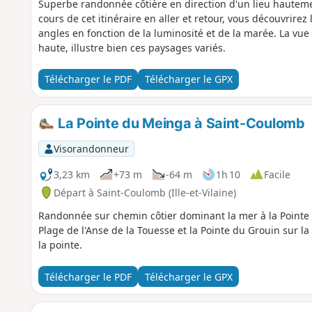
Superbe randonnée côtière en direction d'un lieu hautemen
cours de cet itinéraire en aller et retour, vous découvrirez
angles en fonction de la luminosité et de la marée. La vue
haute, illustre bien ces paysages variés.
Télécharger le PDF
Télécharger le GPX
La Pointe du Meinga à Saint-Coulomb
Visorandonneur
3,23 km
+73 m
-64 m
1h 10
Facile
Départ à Saint-Coulomb (Ille-et-Vilaine)
Randonnée sur chemin côtier dominant la mer à la Pointe
Plage de l'Anse de la Touesse et la Pointe du Grouin sur l
la pointe.
Télécharger le PDF
Télécharger le GPX