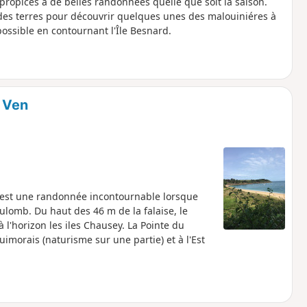
 propices à de belles randonnées quelle que soit la saison.
r des terres pour découvrir quelques unes des malouiniéres à
ossible en contournant l'Île Besnard.
z Ven
a est une randonnée incontournable lorsque
ulomb. Du haut des 46 m de la falaise, le
l'horizon les iles Chausey. La Pointe du
imorais (naturisme sur une partie) et à l'Est