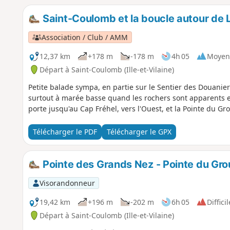
Saint-Coulomb et la boucle autour de 
Association / Club / AMM
12,37 km
+178 m
-178 m
4h 05
Moyen
Départ à Saint-Coulomb (Ille-et-Vilaine)
Petite balade sympa, en partie sur le Sentier des Douanie
surtout à marée basse quand les rochers sont apparents e
porte jusqu'au Cap Fréhel, vers l'Ouest, et la Pointe du Gro
Télécharger le PDF
Télécharger le GPX
Pointe des Grands Nez - Pointe du Gro
Visorandonneur
19,42 km
+196 m
-202 m
6h 05
Difficil
Départ à Saint-Coulomb (Ille-et-Vilaine)