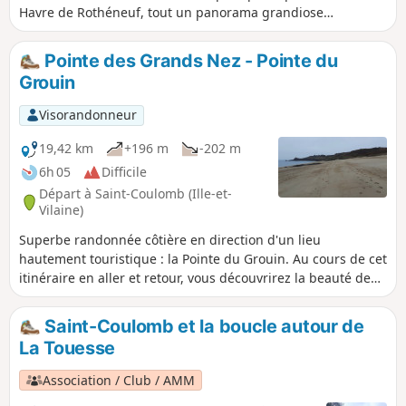
Havre de Rothéneuf, tout un panorama grandiose
changeant au gré des marées.Le Havre de Rothéneuf ou du
Lupin est un site réputé pour l'observation des oiseaux des
Pointe des Grands Nez - Pointe du
zones de lagunes.
Grouin
Visorandonneur
19,42 km
+196 m
-202 m
6h 05
Difficile
Départ à Saint-Coulomb (Ille-et-
Vilaine)
Superbe randonnée côtière en direction d'un lieu
hautement touristique : la Pointe du Grouin. Au cours de cet
itinéraire en aller et retour, vous découvrirez la beauté de
cette côte sous différents angles en fonction de la
luminosité et de la marée. La vue du Fort Du Guesclin,
Saint-Coulomb et la boucle autour de
insulaire à marée haute, illustre bien ces paysages variés.
La Touesse
Association / Club / AMM