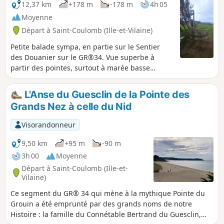
12,37 km
+178 m
-178 m
4h 05
Moyenne
Départ à Saint-Coulomb (Ille-et-Vilaine)
Petite balade sympa, en partie sur le Sentier
des Douanier sur le GR®34. Vue superbe à
partir des pointes, surtout à marée basse
quand les rochers sont apparents et couverts
d'embruns. Par beau temps, la vue porte
L'Anse du Guesclin de la Pointe des
jusqu'au Cap Fréhel, vers l'Ouest, et la Pointe du
Grands Nez à celle du Nid
Grouin et le phare du Herpin, à l'Est.
Visorandonneur
9,50 km
+95 m
-90 m
3h 00
Moyenne
Départ à Saint-Coulomb (Ille-et-
Vilaine)
Ce segment du GR® 34 qui mène à la mythique Pointe du
Grouin a été emprunté par des grands noms de notre
Histoire : la famille du Connétable Bertrand du Guesclin,