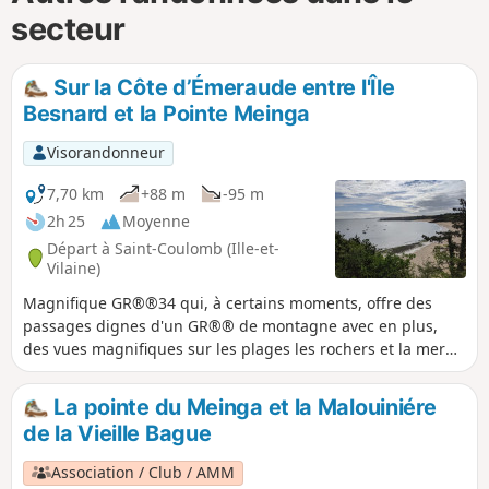
secteur
Sur la Côte d’Émeraude entre l'Île
Besnard et la Pointe Meinga
Visorandonneur
7,70 km
+88 m
-95 m
2h 25
Moyenne
Départ à Saint-Coulomb (Ille-et-
Vilaine)
Magnifique GR®®34 qui, à certains moments, offre des
passages dignes d'un GR®® de montagne avec en plus,
des vues magnifiques sur les plages les rochers et la mer
sans oublier la multitude d'îlots rochers visibles à marée
basse mais recouverts aux marées de forts coefficients. Ce
La pointe du Meinga et la Malouiniére
petit circuit sur la Côte d'Émeraude en donne un
de la Vieille Bague
magnifique aperçu.
Association / Club / AMM