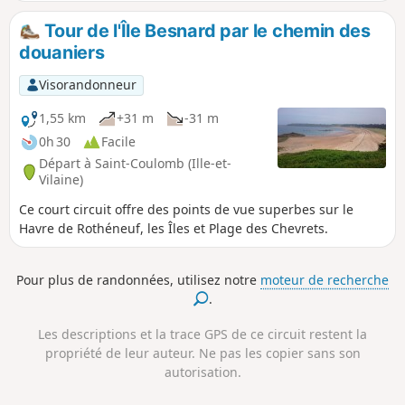
l'écrivaine Colette et le chanteur Léo Ferré. Suivez-les
depuis la Plage de la Touesse par le GR® 34 de la Pointe
Tour de l'Île Besnard par le chemin des
des Grands Nez à la Pointe du Nid. Sur le retour, vous
douaniers
passerez devant la Malouinière La Motte aux Chauff.
Visorandonneur
1,55 km
+31 m
-31 m
0h 30
Facile
Départ à Saint-Coulomb (Ille-et-
Vilaine)
Ce court circuit offre des points de vue superbes sur le
Havre de Rothéneuf, les Îles et Plage des Chevrets.
Pour plus de randonnées, utilisez notre
moteur de recherche
.
Les descriptions et la trace GPS de ce circuit restent la
propriété de leur auteur. Ne pas les copier sans son
autorisation.