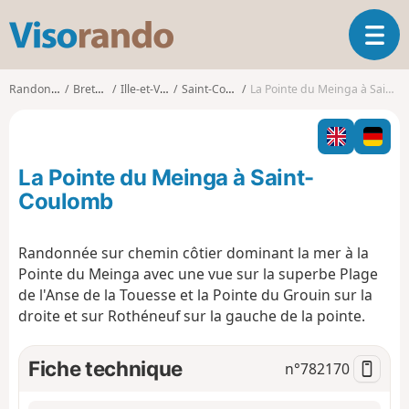
V
O
i
u
s
v
o
Randonnées
Bretagne
Ille-et-Vilaine
Saint-Coulomb
La Pointe du Meinga à Saint-Coulomb
r
r
i
a
r
n
l
d
La Pointe du Meinga à Saint-
a
o
n
Coulomb
a
v
Randonnée sur chemin côtier dominant la mer à la
i
Pointe du Meinga avec une vue sur la superbe Plage
g
a
de l'Anse de la Touesse et la Pointe du Grouin sur la
t
droite et sur Rothéneuf sur la gauche de la pointe.
i
o
Fiche technique
n°
782170
n