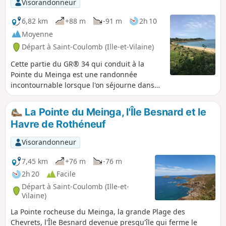
Visorandonneur
6,82 km
+88 m
-91 m
2h 10
Moyenne
Départ à Saint-Coulomb (Ille-et-Vilaine)
Cette partie du GR® 34 qui conduit à la
Pointe du Meinga est une randonnée
incontournable lorsque l'on séjourne dans
l'environnement de Saint Malo-Saint
Coulomb. Du haut des 46 m de la falaise, le
La Pointe du Meinga, l'Île Besnard et le
panorama porte du Cap Fréhel à la Pointe du
Havre de Rothéneuf
Grouin avec à l'horizon les iles Chausey. La
Pointe du Meinga est entourée à l'Ouest par
Visorandonneur
la grande plage de la Guimorais (naturisme
sur une partie) et à l'Est dans l'Anse de la
7,45 km
+76 m
-76 m
Touesse par la plage de Roz Ven.
2h 20
Facile
Départ à Saint-Coulomb (Ille-et-
Vilaine)
La Pointe rocheuse du Meinga, la grande Plage des
Chevrets, l'Île Besnard devenue presqu'île qui ferme le