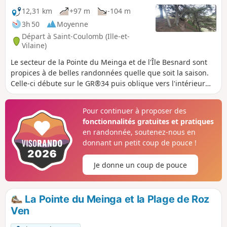
12,31 km
+97 m
-104 m
3h 50
Moyenne
Départ à Saint-Coulomb (Ille-et-
Vilaine)
Le secteur de la Pointe du Meinga et de l'Île Besnard sont
propices à de belles randonnées quelle que soit la saison.
Celle-ci débute sur le GR®34 puis oblique vers l'intérieur
des terres pour découvrir quelques unes des malouiniéres
à proximité de l'Étang Sainte-Suzanne. Un complément est
Pour continuer à proposer des
possible en contournant l'Île Besnard.
fonctionnalités gratuites et pratiques
en randonnée, soutenez-nous en
donnant un petit coup de pouce !
Je donne un coup de pouce
La Pointe du Meinga et la Plage de Roz
Ven