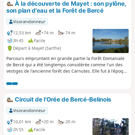
À la découverte de Mayet : son pylône,
p
son plan d'eau et la Forêt de Bercé
Visorandonneur
12,53 km
+74 m
-74 m
3h 45
Facile
Départ à Mayet (Sarthe)
Parcours empruntant en grande partie la Forêt Domaniale
de Bercé qui a été longtemps considérée comme l'un des
vestiges de l'ancienne forêt des Carnutes. Elle fut à l'époque
gallo-romaine comme au moyen âge un haut lieu de
production sylvicole et métallurgique. En 1934, l'ancien
chêne Boppe est foudroyé, sa souche de 4,77 m de
circonférence est l'une des nombreuses curiosité de la
Circuit de l'Orée de Bercé-Belinois
forêt. Le pylône TDF de Mayet construit en 1960 fait 342 m
de hauteur (l'un des plus haut de France)
Visorandonneur
10,01 km
+20 m
-20 m
2h 55
Facile