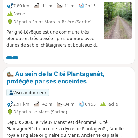
7,80 km
+11 m
-11 m
2h 15
Facile
Départ à Saint-Mars-la-Brière (Sarthe)
Parigné-Lévêque est une commune très
étendue et très boisée : pins du nord avec
dunes de sable, châtaigniers et bouleaux du
sud. Le circuit permet de découvrir le
charme de nombreux sous-bois, de vastes
landes et des étangs. Le Ruisseau du
Loudon est franchi en plusieurs endroits.
Au sein de la Cité Plantagenêt,
protégée par ses enceintes
Visorandonneur
2,91 km
+42 m
-34 m
0h 55
Facile
Départ à Le Mans (Sarthe)
Depuis 2003, le "Vieux Mans" est dénommé "Cité
Plantagenêt" du nom de la dynastie Plantagenêt, famille
royale anglaise originaire du Mans. Ancienne capitale