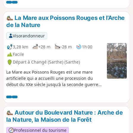
manoir se mirant dans le plan d'eau en contre bas, son
lavoir. À l'arrivée, l'Église St-Martin de Luché et l'ancien
Prieuré clôturent le parcours. Tous ces points forts font
La Mare aux Poissons Rouges et l’Arche
oublier les portions parfois un peu monotones mais offrant
de la Nature
néanmoins quelques belles vues panoramiques.
Visorandonneur
3,28 km
+28 m
-28 m
1h 00
Facile
Départ à Changé (Sarthe) (Sarthe)
La Mare aux Poissons Rouges est une mare
artificielle qui a accueilli une procession du
début du XXe siècle jusqu'à la seconde guerre
mondiale. Le groupe venait de l'église d'Yvré-
l'Évêque et passait par le domaine du Château
de l'Arche. Aujourd'hui, la mare a été nettoyée
et accueille de nombreux batraciens protégés
Autour du Boulevard Nature : Arche de
comme le triton marbré.
la Nature, la Maison de la Forêt
Professionnel du tourisme