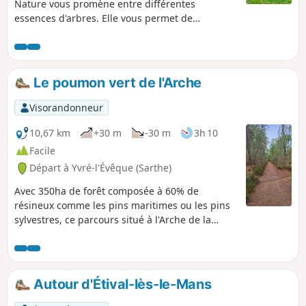
Nature vous promène entre différentes
essences d'arbres. Elle vous permet de
découvrir une grande partie du site en
cheminant aussi bien sur des chemins larges
que de petits chemins.
Le poumon vert de l'Arche
Visorandonneur
10,67 km
+30 m
-30 m
3h 10
Facile
Départ à Yvré-l'Évêque (Sarthe)
Avec 350ha de forêt composée à 60% de
résineux comme les pins maritimes ou les pins
sylvestres, ce parcours situé à l'Arche de la
Nature offre aux randonneurs un bon bol d'air.
Autour d'Étival-lès-le-Mans