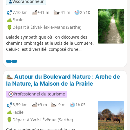
Visorandonneur
7,10 km
+41 m
-41 m
2h 10
Facile
Départ à Étival-lès-le-Mans (Sarthe)
Balade sympathique où l'on découvre des
chemins ombragés et le Bois de la Cornuère.
Celui-ci est diversifié, composé d'une
majorité de feuillus et notamment de beaux
chênes. Quelques pins parasols de belles
tailles ponctuent ce bel ensemble. Une table
de pique-nique vous attend peu après la
Autour du Boulevard Nature : Arche de
sortie du bois.
la Nature, la Maison de la Prairie
Professionnel du tourisme
3,59 km
+9 m
-9 m
1h 05
Facile
Départ à Yvré-l'Évêque (Sarthe)
Cette randonnée est accessible aux