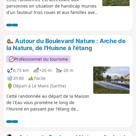
personnes en situation de handicap munies
d'un fauteuil trois roues et aux familles avec
poussette munies également d'une
poussette trois roues. Cette randonnée en
forêt vous fait passer notamment par la
Maison de la Prairie, où vous pouvez
Autour du Boulevard Nature : Arche de
découvrir des animaux en enclos.
la Nature, de l'Huisne à l'étang
Professionnel du tourisme
6,73 km
+20 m
-20 m
2h 00
Facile
Départ à Le Mans (Sarthe)
Cette randonnée au départ de la Maison
de l'Eau vous promène le long de
l'Huisne en passant par l'étang de
pêche et la Maison de la Prairie. Le long
de l'Huisne, vous pouvez apprécier les
différentes œuvres exposées qui sont
renouvelées tout au long de l'année.