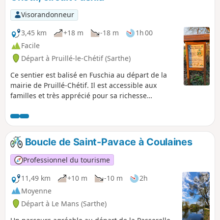
Visorandonneur
3,45 km
+18 m
-18 m
1h 00
Facile
Départ à Pruillé-le-Chétif (Sarthe)
Ce sentier est balisé en Fuschia au départ de la
mairie de Pruillé-Chétif. Il est accessible aux
familles et très apprécié pour sa richesse
botanique et ses panneaux explicatifs sur la faune
et la flore locales. Il permet également de
découvrir deux anciennes marnières et des arbres
remarquables de type têtard.
Boucle de Saint-Pavace à Coulaines
Professionnel du tourisme
11,49 km
+10 m
-10 m
2h
Moyenne
Départ à Le Mans (Sarthe)