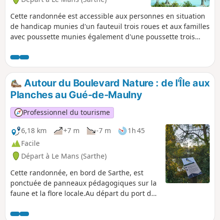
Cette randonnée est accessible aux personnes en situation
de handicap munies d'un fauteuil trois roues et aux familles
avec poussette munies également d'une poussette trois
roues. Elle vous permet de découvrir une partie des bois de
l'Arche de la Nature en longeant la rivière de l'Huisne avec
ses œuvres artistiques qui se renouvellent plusieurs fois
dans l'année.
Autour du Boulevard Nature : de l'Île aux
Planches au Gué-de-Maulny
Professionnel du tourisme
6,18 km
+7 m
-7 m
1h 45
Facile
Départ à Le Mans (Sarthe)
Cette randonnée, en bord de Sarthe, est
ponctuée de panneaux pédagogiques sur la
faune et la flore locale.Au départ du port du
Mans en passant par le parc du Gué de
Maulny et ses nombreuses fresques de