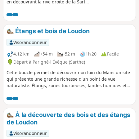
en découvrant la rive droite de la Sarthe
et en passant par des voies aménagées.
Le bord de Sarthe est agréable d'autant
qu'il est accessible pour des balades en
famille.
Étangs et bois de Loudon
Visorandonneur
4,12 km
+54 m
-52 m
1h 20
Facile
Départ à Parigné-l'Évêque (Sarthe)
Cette boucle permet de découvrir non loin du Mans un site
qui présente une grande richesse d'un point de vue
naturaliste. Étangs, zones tourbeuses, landes humides et
sèches, bois marécageux... composent une mosaïque de
paysages qui accueillent des espèces rares dans la région :
busards, faucon hobereau, autour des palombes, héron
pourpré, pour la gent ailée ; osmonde royale, hottonie des
À la découverte des bois et des étangs
marais ou drosera, pour le monde végétal.
de Loudon
Visorandonneur