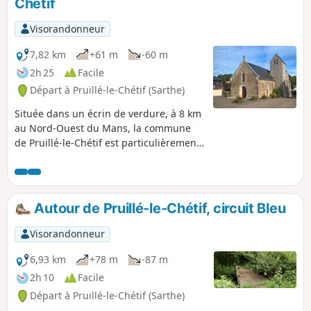
Chétif
Visorandonneur
7,82 km
+61 m
-60 m
2h 25
Facile
Départ à Pruillé-le-Chétif (Sarthe)
Située dans un écrin de verdure, à 8 km
au Nord-Ouest du Mans, la commune
de Pruillé-le-Chétif est particulièrement
appréciée pour ses paysages bocagers.
Ce parcours en boucle vous permettra
de découvrir le cœur de bourg (église
du XIIe siècle), le fameux Chemin
Autour de Pruillé-le-Chétif, circuit Bleu
Botanique, complété par d’autres
portions de sentiers pédestres
Visorandonneur
remarquables présents sur la
commune : chemins creux, anciennes
6,93 km
+78 m
-87 m
marnières, haies protégées, arbres
2h 10
Facile
têtard, etc.
Départ à Pruillé-le-Chétif (Sarthe)