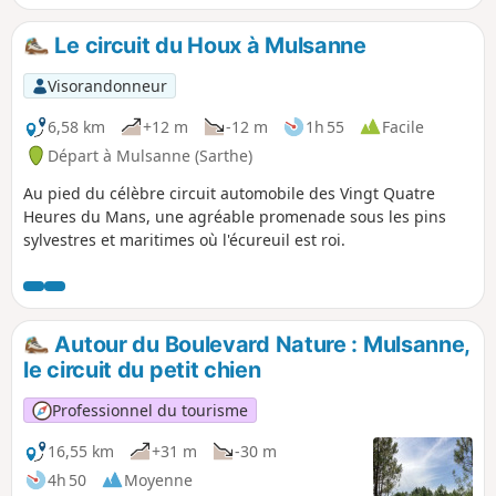
Le circuit du Houx à Mulsanne
Visorandonneur
6,58 km
+12 m
-12 m
1h 55
Facile
Départ à Mulsanne (Sarthe)
Au pied du célèbre circuit automobile des Vingt Quatre
Heures du Mans, une agréable promenade sous les pins
sylvestres et maritimes où l'écureuil est roi.
Autour du Boulevard Nature : Mulsanne,
le circuit du petit chien
Professionnel du tourisme
16,55 km
+31 m
-30 m
4h 50
Moyenne