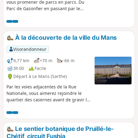
vous promener de parcs en parcs. Du
Parc de Gazonfier en passant par le
Jardin des Plantes et le Parc Banjan,
découvrez ou redécouvrez les rues du
Mans avec ses maisons à l'histoire
originale et ses points de vue
À la découverte de la ville du Mans
imprenables.
Visorandonneur
9,77 km
+70 m
-66 m
3h 00
Facile
Départ à Le Mans (Sarthe)
Par les voies adjacentes de la Rue
Nationale, vous aimerez rejoindre le
quartier des casernes avant de gravir la
colline Sainte-Croix, ancien village aux
abords plantés de vignes. Passages
discrets, monument national de la
bataille du Mans et la côte mythique de
Le sentier botanique de Pruillé-le-
Gazonfier pour les coureurs cyclistes.
Chétif, circuit Fushia