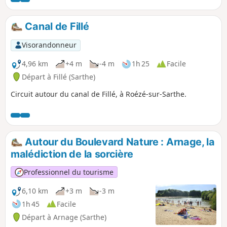
Prévoir au moins 2 h 00 de randonnée
pour lire les panneaux et faire les
Canal de Fillé
activités.
Visorandonneur
4,96 km
+4 m
-4 m
1h 25
Facile
Départ à Fillé (Sarthe)
Circuit autour du canal de Fillé, à Roézé-sur-Sarthe.
Autour du Boulevard Nature : Arnage, la
malédiction de la sorcière
Professionnel du tourisme
6,10 km
+3 m
-3 m
1h 45
Facile
Départ à Arnage (Sarthe)