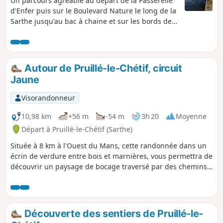
Un parcours agréable au départ de la Passerelle
d'Enfer puis sur le Boulevard Nature le long de la
Sarthe jusqu'au bac à chaine et sur les bords de
rivière de Saint-Pavace avec une variante jusqu'à
Truffaut à Coulaines pour admirer la vue sur Le
Mans.
Autour de Pruillé-le-Chétif, circuit
Jaune
Visorandonneur
10,98 km
+56 m
-54 m
3h 20
Moyenne
Départ à Pruillé-le-Chétif (Sarthe)
Située à 8 km à l'Ouest du Mans, cette randonnée dans un
écrin de verdure entre bois et marnières, vous permettra de
découvrir un paysage de bocage traversé par des chemins
creux. Ce sentier balisé en Jaune est le plus long des
sentiers balisés de la commune, il emprunte
l'incontournable sentier botanique balisé en Fuchsia (3,5
km), ainsi que des portions d'un autre sentier balisé en
Découverte des sentiers de Pruillé-le-
Bleu.