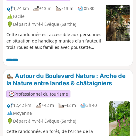
1,74 km
+13 m
-13 m
0h 30
Facile
Départ à Yvré-l'Évêque (Sarthe)
Cette randonnée est accessible aux personnes
en situation de handicap munies d'un fauteuil
trois roues et aux familles avec poussette
munies également d'une poussette trois
roues. Elle passe par la Maison de la Forêt, un
espace vous permettant de découvrir la forêt
autrement.
Autour du Boulevard Nature : Arche de
la Nature entre landes & châtaigniers
Professionnel du tourisme
12,42 km
+42 m
-42 m
3h 40
Moyenne
Départ à Yvré-l'Évêque (Sarthe)
Cette randonnée, en forêt, de l'Arche de la