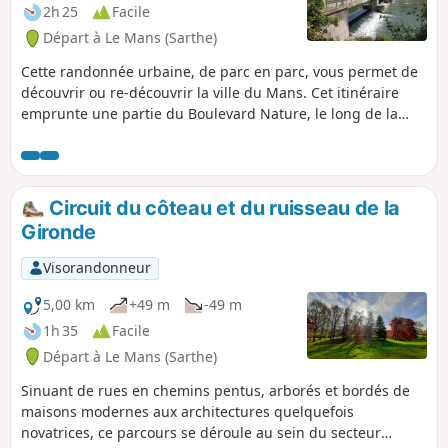
2h 25
Facile
Départ à Le Mans (Sarthe)
Cette randonnée urbaine, de parc en parc, vous permet de
découvrir ou re-découvrir la ville du Mans. Cet itinéraire
emprunte une partie du Boulevard Nature, le long de la
Sarthe, et passe par le parc Théodore Monod, le parc de
l'Épine ainsi que le parc Martin Luther-King avec son cèdre
du Liban.
Circuit du côteau et du ruisseau de la
Gironde
Visorandonneur
5,00 km
+49 m
-49 m
1h 35
Facile
Départ à Le Mans (Sarthe)
Sinuant de rues en chemins pentus, arborés et bordés de
maisons modernes aux architectures quelquefois
novatrices, ce parcours se déroule au sein du secteur