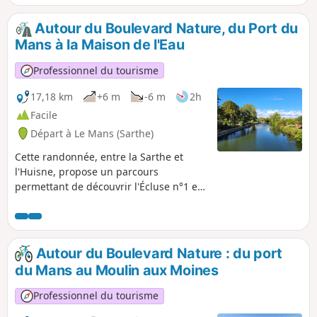
street art et passant par l'île aux Planches,
cette randonnée familiale vous permet de
Autour du Boulevard Nature, du Port du
randonner en fauteuil roulant (trois roues) et
Mans à la Maison de l'Eau
en poussette (trois roues également).
Professionnel du tourisme
17,18 km
+6 m
-6 m
2h
Facile
Départ à Le Mans (Sarthe)
Cette randonnée, entre la Sarthe et
l'Huisne, propose un parcours
permettant de découvrir l'Écluse n°1 et
son module ouvert en période estivale
ainsi que le Pont des Vendéens, qui
date du XIe siècle.
Autour du Boulevard Nature : du port
du Mans au Moulin aux Moines
Professionnel du tourisme