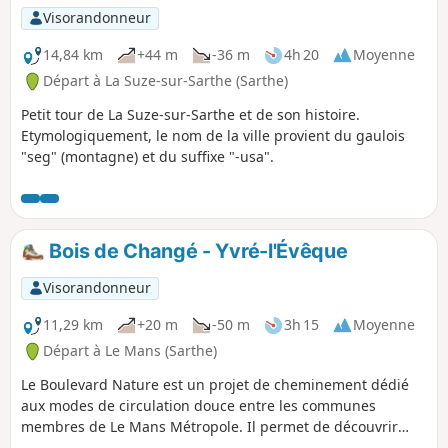
Visorandonneur
14,84 km
+44 m
-36 m
4h 20
Moyenne
Départ à La Suze-sur-Sarthe (Sarthe)
Petit tour de La Suze-sur-Sarthe et de son histoire.
Etymologiquement, le nom de la ville provient du gaulois
"seg" (montagne) et du suffixe "-usa".
Bois de Changé - Yvré-l'Évêque
Visorandonneur
11,29 km
+20 m
-50 m
3h 15
Moyenne
Départ à Le Mans (Sarthe)
Le Boulevard Nature est un projet de cheminement dédié
aux modes de circulation douce entre les communes
membres de Le Mans Métropole. Il permet de découvrir
différents sites touristiques, naturels et patrimoniaux. Une