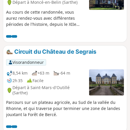
Départ à Moncé-en-Belin (Sarthe)
Au cours de cette randonnée, vous
aurez rendez-vous avec différentes
périodes de l'histoire, depuis le XIIe
siècle jusqu'à la dernière guerre
mondiale.
Circuit du Château de Segrais
Visorandonneur
8,54 km
+63 m
-64 m
2h 35
Facile
Départ à Saint-Mars-d'Outillé
(Sarthe)
Parcours sur un plateau agricole, au Sud de la vallée du
Rhonne, et qui traverse pour terminer une zone de landes
jouxtant la Forêt de Bercé.