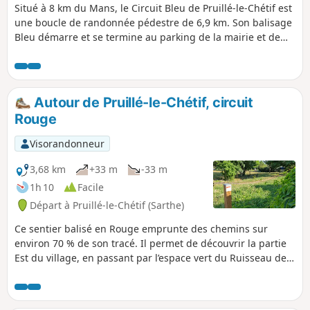
Situé à 8 km du Mans, le Circuit Bleu de Pruillé-le-Chétif est
une boucle de randonnée pédestre de 6,9 km. Son balisage
Bleu démarre et se termine au parking de la mairie et de
l'église du village.Ce parcours emprunte des chemins de
terre sur environ 60 % de son tracé et offre une véritable
immersion dans le bocage sarthois. Entre petits bois,
chemins creux et le franchissement de l’Orne Champenoise
Autour de Pruillé-le-Chétif, circuit
par un charmant petit pont, la randonnée dévoile toute la
Rouge
richesse du paysage.
Visorandonneur
3,68 km
+33 m
-33 m
1h 10
Facile
Départ à Pruillé-le-Chétif (Sarthe)
Ce sentier balisé en Rouge emprunte des chemins sur
environ 70 % de son tracé. Il permet de découvrir la partie
Est du village, en passant par l’espace vert du Ruisseau de
la Bujerie, le Chemin des Hauts Bois, qui mène à l’un des
points hauts du village (112 m), le lieu-dit Les Basses
Épines, ainsi que des portions de chemins boisés ou en