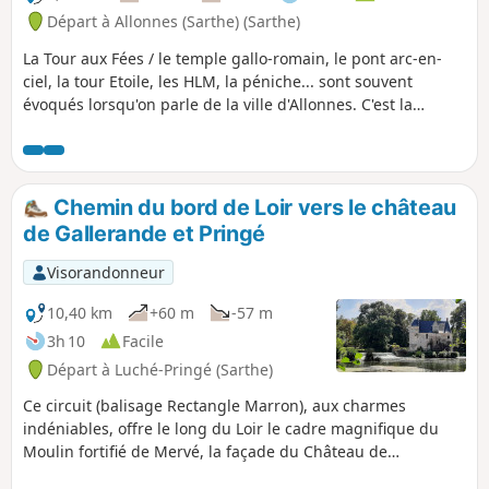
Départ à Allonnes (Sarthe) (Sarthe)
La Tour aux Fées / le temple gallo-romain, le pont arc-en-
ciel, la tour Etoile, les HLM, la péniche... sont souvent
évoqués lorsqu'on parle de la ville d'Allonnes. C'est la
réducteur car la ville et son histoire ont beaucoup plus de
choses à raconter alors venez vite en découvrir plus sur
cette ancienne cité dortoir de la Sarthe.
Chemin du bord de Loir vers le château
de Gallerande et Pringé
Visorandonneur
10,40 km
+60 m
-57 m
3h 10
Facile
Départ à Luché-Pringé (Sarthe)
Ce circuit (balisage Rectangle Marron), aux charmes
indéniables, offre le long du Loir le cadre magnifique du
Moulin fortifié de Mervé, la façade du Château de
Gallerande, le village de Pringé, son église (fresques), son