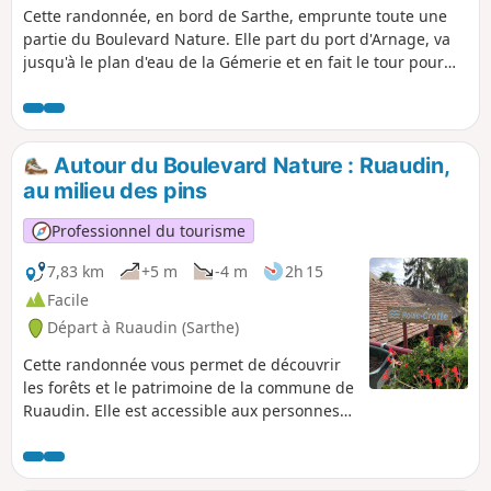
Cette randonnée, en bord de Sarthe, emprunte toute une
partie du Boulevard Nature. Elle part du port d'Arnage, va
jusqu'à le plan d'eau de la Gémerie et en fait le tour pour
revenir au port d'Arnage. Si vous voulez rallonger votre
balade, vous pouvez continuer après le port d'Arnage en
suivant les panneaux du Boulevard Nature.Elle est
accessible aux personnes à mobilité réduite ainsi qu'aux
Autour du Boulevard Nature : Ruaudin,
poussettes équipées de trois roues (valable également pour
au milieu des pins
les fauteuils roulants trois roues).
Professionnel du tourisme
7,83 km
+5 m
-4 m
2h 15
Facile
Départ à Ruaudin (Sarthe)
Cette randonnée vous permet de découvrir
les forêts et le patrimoine de la commune de
Ruaudin. Elle est accessible aux personnes à
mobilité réduite, munies d'un fauteuil
roulant trois roues, et aux familles avec
poussette trois roues également.