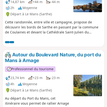
14,87 km
+44 m
-44 m
2h
Moyenne
Départ à Le Mans (Sarthe)
Cette randonnée, entre ville et campagne, propose de
découvrir les bords de Sarthe en passant par la commune
de Coulaines et devant la Cathédrale Saint-Julien du
Mans.Elle se découpe en pistes cyclables et chemins en
bords de Sarthe.
Autour du Boulevard Nature, du port du
Mans à Arnage
Professionnel du tourisme
23,74 km
+23 m
-23 m
4h
Moyenne
Départ à Le Mans (Sarthe)
Au départ du Port du Mans, cet
itinéraire vous permet de rallier Arnage