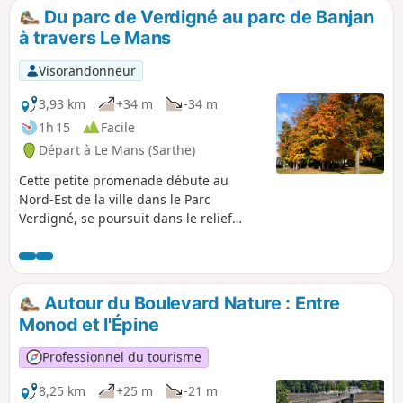
lisière de champs.
Du parc de Verdigné au parc de Banjan
à travers Le Mans
Visorandonneur
3,93 km
+34 m
-34 m
1h 15
Facile
Départ à Le Mans (Sarthe)
Cette petite promenade débute au
Nord-Est de la ville dans le Parc
Verdigné, se poursuit dans le relief
vallonné du quartier de Clairefontaine
puis celui du Parc Banjan en passant
par le carrefour ancestral de la Place de
la Croix de Pierre. Elle permet de
Autour du Boulevard Nature : Entre
parcourir les voies et découvrir les
Monod et l'Épine
monuments évoquant l'alimentation en
eau potable de la cité tout en décrivant
Professionnel du tourisme
l'histoire des lieux parcourus.
8,25 km
+25 m
-21 m