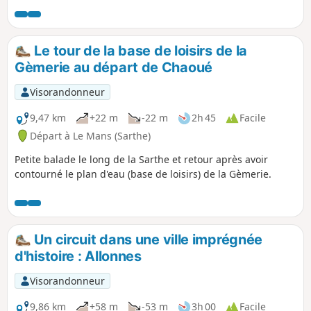
fois terminé, le Boulevard Nature fera 72 km de long.
Actuellement seuls 45 km sont construits. Je vous propose
donc de le suivre là où il existe et de vous donner des
Le tour de la base de loisirs de la
trajets pour relier les morceaux épars.
Gèmerie au départ de Chaoué
Visorandonneur
9,47 km
+22 m
-22 m
2h 45
Facile
Départ à Le Mans (Sarthe)
Petite balade le long de la Sarthe et retour après avoir
contourné le plan d'eau (base de loisirs) de la Gèmerie.
Un circuit dans une ville imprégnée
d'histoire : Allonnes
Visorandonneur
9,86 km
+58 m
-53 m
3h 00
Facile