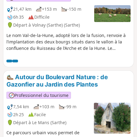
21,47 km
+153 m
-150 m
6h 35
Difficile
Départ à Volnay (Sarthe) (Sarthe)
Le nom Val-de-la-Hune, adopté lors de la fusion, renvoie à
l’implantation des deux bourgs situés dans le vallon à la
confluence du Ruisseau de l’Arche et de la Hune. Le
territoire est occupé très anciennement, en témoigne le
dolmen, situé à la limite avec Tresson, datant du
Néolithique ainsi que la voie antique, Via Turniacensis,
reliant Le Mans à Blois ; passant par Volnay et Saint-Mars-
Autour du Boulevard Nature : de
de-Locquenay avant de se diriger vers la Vallée du Loir. Elle
Gazonfier au Jardin des Plantes
favorisa le développement de grands domaines agricoles,
expliquant la présence de nombreux fiefs à l’époque
Professionnel du tourisme
médiévale dont il reste peu de vestiges (Champion, Pois, le
Grand Yvay, Mélève, Sargilet) à l’exception de la Chesnaye
7,54 km
+103 m
-99 m
qui les engloba pour la plupart au cours de l’Époque
2h 25
Facile
Moderne (XVIe-XVIIIe siècle).
Départ à Le Mans (Sarthe)
Ce parcours urbain vous permet de