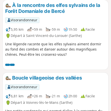
À la rencontre des elfes sylvains de la
Forêt Domaniale de Bercé
Visorandonneur
5,95 km
+59 m
-59 m
1h 50
Facile
Départ à Saint-Vincent-du-Lorouër (Sarthe)
Une légende raconte que les elfes sylvains aiment dormir
au fond des combes et danser autour des magnifiques
chènes. Peut-être les croiserez-vous?
Boucle villageoise des vallées
Visorandonneur
6,81 km
+26 m
-21 m
2h 00
Facile
Départ à Voivres-lès-le-Mans (Sarthe)
Une petite randonnée qui permet d'aller à la rencontre du