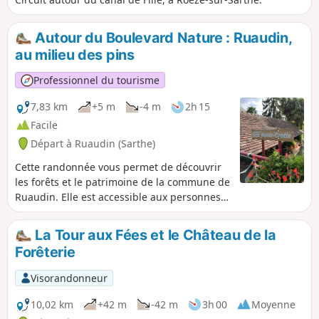
Autour du Boulevard Nature : Ruaudin,
au milieu des pins
Professionnel du tourisme
7,83 km
+5 m
-4 m
2h 15
Facile
Départ à Ruaudin (Sarthe)
Cette randonnée vous permet de découvrir
les forêts et le patrimoine de la commune de
Ruaudin. Elle est accessible aux personnes à
mobilité réduite, munies d'un fauteuil
roulant trois roues, et aux familles avec
La Tour aux Fées et le Château de la
poussette trois roues également.
Forêterie
Visorandonneur
10,02 km
+42 m
-42 m
3h 00
Moyenne