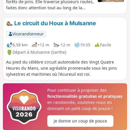
forêts de pins. Elle traverse plusieurs routes,
faites donc attention tout au long de la
randonnée.
Le circuit du Houx à Mulsanne
Visorandonneur
6,58 km
+12 m
-12 m
1h 55
Facile
Départ à Mulsanne (Sarthe)
Au pied du célèbre circuit automobile des Vingt Quatre
Heures du Mans, une agréable promenade sous les pins
sylvestres et maritimes où l'écureuil est roi.
Pour continuer à proposer des
fonctionnalités gratuites et pratiques
en randonnée, soutenez-nous en
donnant un petit coup de pouce !
Je donne un coup de pouce