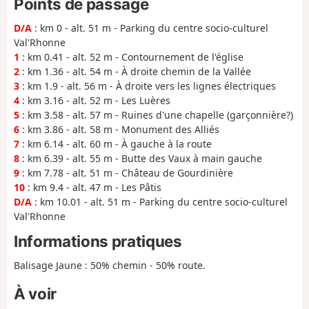
Points de passage
D/A
: km 0 - alt. 51 m - Parking du centre socio-culturel
Val'Rhonne
1
: km 0.41 - alt. 52 m - Contournement de l'église
2
: km 1.36 - alt. 54 m - À droite chemin de la Vallée
3
: km 1.9 - alt. 56 m - À droite vers les lignes électriques
4
: km 3.16 - alt. 52 m - Les Luères
5
: km 3.58 - alt. 57 m - Ruines d'une chapelle (garçonnière?)
6
: km 3.86 - alt. 58 m - Monument des Alliés
7
: km 6.14 - alt. 60 m - À gauche à la route
8
: km 6.39 - alt. 55 m - Butte des Vaux à main gauche
9
: km 7.78 - alt. 51 m - Château de Gourdinière
10
: km 9.4 - alt. 47 m - Les Pâtis
D/A
: km 10.01 - alt. 51 m - Parking du centre socio-culturel
Val'Rhonne
Informations pratiques
Balisage Jaune : 50% chemin - 50% route.
À voir