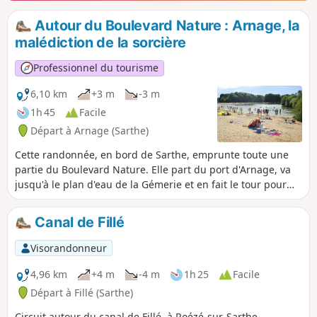
Autour du Boulevard Nature : Arnage, la
malédiction de la sorcière
Professionnel du tourisme
6,10 km
+3 m
-3 m
1h 45
Facile
Départ à Arnage (Sarthe)
Cette randonnée, en bord de Sarthe, emprunte toute une
partie du Boulevard Nature. Elle part du port d'Arnage, va
jusqu'à le plan d'eau de la Gémerie et en fait le tour pour
revenir au port d'Arnage. Si vous voulez rallonger votre
balade, vous pouvez continuer après le port d'Arnage en
Canal de Fillé
suivant les panneaux du Boulevard Nature.Elle est
accessible aux personnes à mobilité réduite ainsi qu'aux
Visorandonneur
poussettes équipées de trois roues (valable également pour
les fauteuils roulants trois roues).
4,96 km
+4 m
-4 m
1h 25
Facile
Départ à Fillé (Sarthe)
Circuit autour du canal de Fillé, à Roézé-sur-Sarthe.