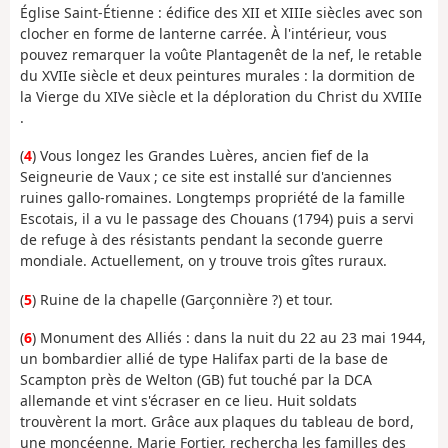
Église Saint-Étienne : édifice des XII et XIIIe siècles avec son
clocher en forme de lanterne carrée. À l'intérieur, vous
pouvez remarquer la voûte Plantagenêt de la nef, le retable
du XVIIe siècle et deux peintures murales : la dormition de
la Vierge du XIVe siècle et la déploration du Christ du XVIIIe
.
(
4
) Vous longez les Grandes Luères, ancien fief de la
Seigneurie de Vaux ; ce site est installé sur d'anciennes
ruines gallo-romaines. Longtemps propriété de la famille
Escotais, il a vu le passage des Chouans (1794) puis a servi
de refuge à des résistants pendant la seconde guerre
mondiale. Actuellement, on y trouve trois gîtes ruraux.
(
5
) Ruine de la chapelle (Garçonnière ?) et tour.
(
6
) Monument des Alliés : dans la nuit du 22 au 23 mai 1944,
un bombardier allié de type Halifax parti de la base de
Scampton près de Welton (GB) fut touché par la DCA
allemande et vint s'écraser en ce lieu. Huit soldats
trouvèrent la mort. Grâce aux plaques du tableau de bord,
une moncéenne, Marie Fortier, rechercha les familles des