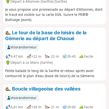
Départ à Allonnes (Sarthe) (Sarthe)
Je vous propose une promenade au départ d'Allonnes, dont
le tracé est visible sur la carte IGN. Suivre le PR®®
(balisage Jaune).
Le tour de la base de loisirs de la
Gèmerie au départ de Chaoué
Visorandonneur
9,47 km
+22 m
-22 m
2h 45
Facile
Départ à Le Mans (Sarthe)
Petite balade le long de la Sarthe et retour après avoir
contourné le plan d'eau (base de loisirs) de la Gèmerie.
Boucle villageoise des vallées
Visorandonneur
6,81 km
+26 m
-21 m
2h 00
Facile