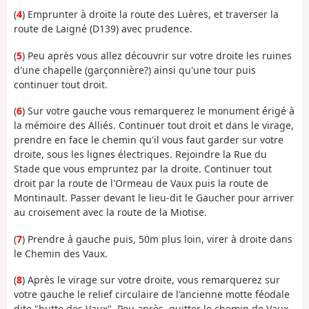
(
4
) Emprunter à droite la route des Luères, et traverser la
route de Laigné (D139) avec prudence.
(
5
) Peu après vous allez découvrir sur votre droite les ruines
d'une chapelle (garçonnière?) ainsi qu'une tour puis
continuer tout droit.
(
6
) Sur votre gauche vous remarquerez le monument érigé à
la mémoire des Alliés. Continuer tout droit et dans le virage,
prendre en face le chemin qu'il vous faut garder sur votre
droite, sous les lignes électriques. Rejoindre la Rue du
Stade que vous empruntez par la droite. Continuer tout
droit par la route de l'Ormeau de Vaux puis la route de
Montinault. Passer devant le lieu-dit le Gaucher pour arriver
au croisement avec la route de la Miotise.
(
7
) Prendre à gauche puis, 50m plus loin, virer à droite dans
le Chemin des Vaux.
(
8
) Après le virage sur votre droite, vous remarquerez sur
votre gauche le relief circulaire de l'ancienne motte féodale
dite "butte des Vaux". Peu après, quitter le chemin de Vaux