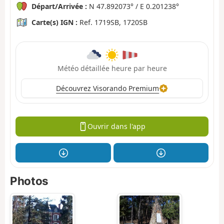
Départ/Arrivée :
N 47.892073° / E 0.201238°
Carte(s) IGN :
Ref. 1719SB, 1720SB
Météo détaillée heure par heure
Découvrez Visorando Premium
Ouvrir dans l'app
Photos