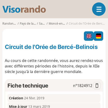
V
O
i
u
s
v
o
Randonnées
Pays de la Loire
Sarthe
Moncé-en-Belin
Circuit de l'Orée de Bercé-Belinois
r
r
i
a
r
n
l
d
Circuit de l'Orée de Bercé-Belinois
a
o
n
a
Au cours de cette randonnée, vous aurez rendez-vous
v
avec différentes périodes de l'histoire, depuis le XIIe
i
siècle jusqu'à la dernière guerre mondiale.
g
a
t
Fiche technique
n°
1824912
i
o
n
Création
24 févr. 2019
Mise à jour
13 mars 2019