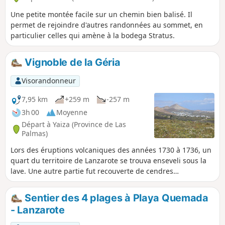
Une petite montée facile sur un chemin bien balisé. Il
permet de rejoindre d'autres randonnées au sommet, en
particulier celles qui amène à la bodega Stratus.
Vignoble de la Géria
Visorandonneur
7,95 km
+259 m
-257 m
3h 00
Moyenne
Départ à Yaiza (Province de Las
Palmas)
Lors des éruptions volcaniques des années 1730 à 1736, un
quart du territoire de Lanzarote se trouva enseveli sous la
lave. Une autre partie fut recouverte de cendres
volcaniques. Tel est le cas de la région de la Géria, au
centre de l'île, où la culture de la vigne s'est substituée aux
Sentier des 4 plages à Playa Quemada
pratiques précédentes mais de quelle manière. En plus
- Lanzarote
d'être complètement atypique, cette promenade au milieu
des vignes permet d'embrasser parfois, la quasi totalité du