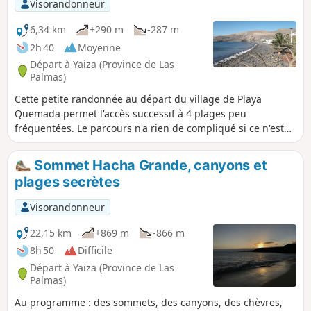
Visorandonneur
territoire insulaire.
6,34 km
+290 m
-287 m
2h 40
Moyenne
Départ à Yaiza (Province de Las
Palmas)
Cette petite randonnée au départ du village de Playa
Quemada permet l'accès successif à 4 plages peu
fréquentées. Le parcours n'a rien de compliqué si ce n'est
quelques surplombs au dessus des falaises qui peuvent
être impressionnants surtout par jour de vent. Les 4 plages
Sommet Hacha Grande, canyons et
en questions sont donc Playa Quemada, Playa de la Arena,
plages secrètes
Playa del Paso, Playa la Casa. Cette dernière réserve une
petite surprise.
Visorandonneur
22,15 km
+869 m
-866 m
8h 50
Difficile
Départ à Yaiza (Province de Las
Palmas)
Au programme : des sommets, des canyons, des chèvres,