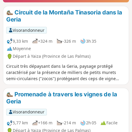
Circuit de la Montaña Tinasoria dans la
Geria
Visorandonneur
9,33 km
+324 m
-326 m
3h 35
Moyenne
Départ à Yaiza (Province de Las Palmas)
Circuit très dépaysant dans la Geria, paysage protégé
caractérisé par la présence de milliers de petits murets
semi-circulaires ("zocos") protégeant des ceps de vigne
poussant dans la cendre volcanique noire. La crête de la
Montaña Tinasoria, très facile, offre une superbe vue sur
Promenade à travers les vignes de la
360°.
Geria
Visorandonneur
5,77 km
+166 m
-214 m
2h 05
Facile
Départ à Yaiza (Province de Las Palmas)