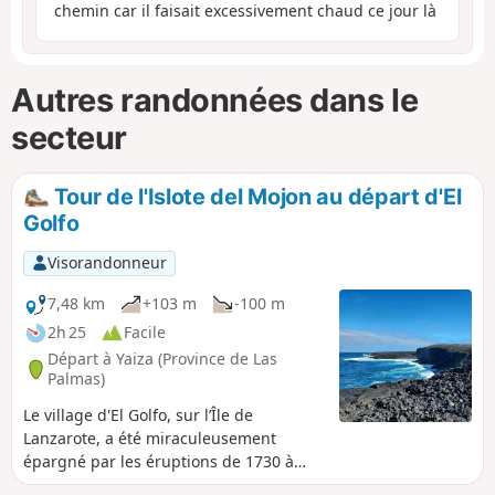
chemin car il faisait excessivement chaud ce jour là
Autres randonnées dans le
secteur
Tour de l'Islote del Mojon au départ d'El
Golfo
Visorandonneur
7,48 km
+103 m
-100 m
2h 25
Facile
Départ à Yaiza (Province de Las
Palmas)
Le village d'El Golfo, sur l’Île de
Lanzarote, a été miraculeusement
épargné par les éruptions de 1730 à
1736. Alors que la lave s'étalait partout