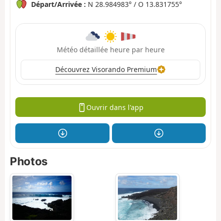
Départ/Arrivée :
N 28.984983° / O 13.831755°
Météo détaillée heure par heure
Découvrez Visorando Premium
Ouvrir dans l'app
Photos