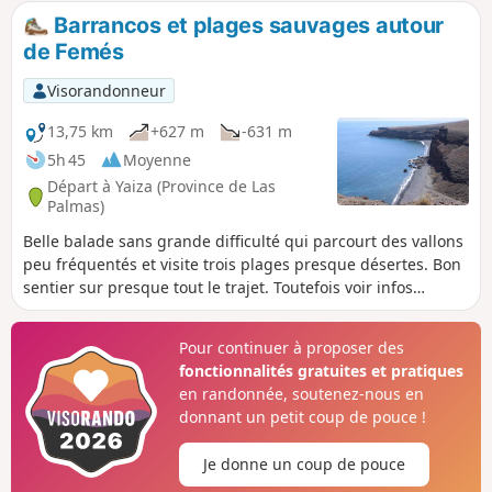
aux alentours, et jusqu'aux premières
Barrancos et plages sauvages autour
maisons du village, les terres alors les
de Femés
plus hautes furent contournées par la
roche en fusion. Il en résulte un
Visorandonneur
paysage où les différentes phases du
volcanisme insulaire sont visibles, en
13,75 km
+627 m
-631 m
particulier grâce aux Islotes (les Iles) qui
5h 45
Moyenne
se détachent encore sur l'océan de lave.
Départ à Yaiza (Province de Las
Palmas)
Belle balade sans grande difficulté qui parcourt des vallons
peu fréquentés et visite trois plages presque désertes. Bon
sentier sur presque tout le trajet. Toutefois voir infos
pratiques ¹
Pour continuer à proposer des
fonctionnalités gratuites et pratiques
en randonnée, soutenez-nous en
donnant un petit coup de pouce !
Je donne un coup de pouce