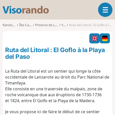
V
O
i
u
s
v
o
Randonnées
Îles Canaries
Province de Las Palmas
Yaiza
Ruta del Litoral : El Goflo à la Playa del Paso
r
r
i
a
r
n
l
d
Ruta del Litoral : El Goflo à la Playa
a
o
n
del Paso
a
v
La Ruta del Litoral est un sentier qui longe la côte
i
occidentale de Lanzarote au droit du Parc National de
g
a
Timanfaya.
t
Elle consiste en une traversée du malpais, zone de
i
roche volcanique due aux éruptions de 1730-1736
o
et 1824, entre El Golfo et la Playa de la Madera.
n
Je vous propose ici de faire le début de ce sentier