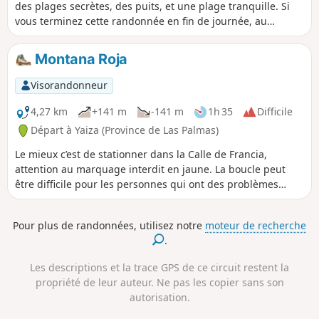
des plages secrètes, des puits, et une plage tranquille. Si
vous terminez cette randonnée en fin de journée, au
coucher du soleil, vous serez sous un ciel rosé qui se
parsème progressivement d'étoiles. Outre la longueur,
Montana Roja
l'ascension de Hacha Grande est la principale difficulté car
le sentier est parfois difficile à voir.
Visorandonneur
4,27 km
+141 m
-141 m
1h 35
Difficile
Départ à Yaiza (Province de Las Palmas)
Le mieux c’est de stationner dans la Calle de Francia,
attention au marquage interdit en jaune. La boucle peut
être difficile pour les personnes qui ont des problèmes
d’équilibre, au sommet, il peut y avoir un vent très violent.
Des bonnes chaussures sont nécessaires. Il est possible de
Pour plus de randonnées, utilisez notre
moteur de recherche
faire une variante et passer dans le cratère, la vue est
.
magnifique sur la crête du volcan.
Les descriptions et la trace GPS de ce circuit restent la
propriété de leur auteur. Ne pas les copier sans son
autorisation.