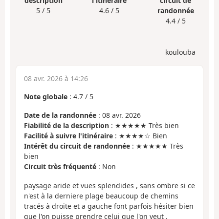
description
l'itinéraire
circuit de
5 / 5
4.6 / 5
randonnée
4.4 / 5
koulouba
08 avr. 2026 à 14:26
Note globale
:
4.7
/
5
Date de la randonnée
: 08 avr. 2026
Fiabilité de la description
: ★★★★★ Très bien
Facilité à suivre l'itinéraire
: ★★★★☆ Bien
Intérêt du circuit de randonnée
: ★★★★★ Très
bien
Circuit très fréquenté
: Non
paysage aride et vues splendides , sans ombre si ce
n'est à la derniere plage beaucoup de chemins
tracés à droite et a gauche font parfois hésiter bien
que l'on puisse prendre celui que l'on veut .