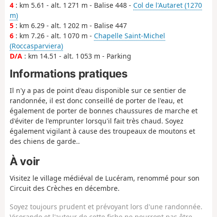
4
: km 5.61 - alt. 1 271 m - Balise 448 -
Col de l'Autaret (1270
m)
5
: km 6.29 - alt. 1 202 m - Balise 447
6
: km 7.26 - alt. 1 070 m -
Chapelle Saint-Michel
(Roccasparviera)
D/A
: km 14.51 - alt. 1 053 m - Parking
Informations pratiques
Il n'y a pas de point d'eau disponible sur ce sentier de
randonnée, il est donc conseillé de porter de l'eau, et
également de porter de bonnes chaussures de marche et
d'éviter de l'emprunter lorsqu'il fait très chaud. Soyez
également vigilant à cause des troupeaux de moutons et
des chiens de garde..
À voir
Visitez le village médiéval de Lucéram, renommé pour son
Circuit des Crèches en décembre.
Soyez toujours prudent et prévoyant lors d'une randonnée.
Visorando et l'auteur de cette fiche ne pourront pas être