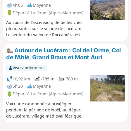
l'application Visorando peut s'avérer
4h 05
Moyenne
utile
Départ à Lucéram (Alpes-Maritimes)
Au cours de l'ascension, de belles vues
plongeantes sur le village de Lucéram.
Le sentier du vallon de Roccanièra est
peu fréquenté. Une succession de
végétations différentes vous
Autour de Lucéram : Col de l'Orme, Col
accompagnera tout du long de ce vallon
de l'Ablé, Grand Braus et Mont Auri
humide aux bords pentus.
Visorandonneur
10,92 km
+785 m
-780 m
5h 20
Moyenne
Départ à Lucéram (Alpes-Maritimes)
Voici une randonnée à privilégier
pendant la période de Noël, au départ
de Lucéram, village médiéval féerique
célèbre pour ses 500 crèches. Le circuit
croise plusieurs fois la route du Turini