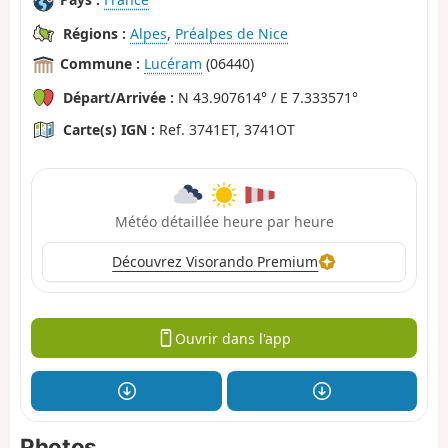
Régions :
Alpes
,
Préalpes de Nice
Commune :
Lucéram
(06440)
Départ/Arrivée :
N 43.907614° / E 7.333571°
Carte(s) IGN :
Ref. 3741ET, 3741OT
Météo détaillée heure par heure
Découvrez Visorando Premium
Ouvrir dans l'app
Photos