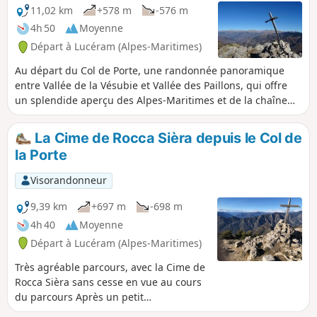
11,02 km
+578 m
-576 m
4h 50
Moyenne
Départ à Lucéram (Alpes-Maritimes)
Au départ du Col de Porte, une randonnée panoramique
entre Vallée de la Vésubie et Vallée des Paillons, qui offre
un splendide aperçu des Alpes-Maritimes et de la chaîne
du Mercantour.
La Cime de Rocca Sièra depuis le Col de
la Porte
Visorandonneur
9,39 km
+697 m
-698 m
4h 40
Moyenne
Départ à Lucéram (Alpes-Maritimes)
Très agréable parcours, avec la Cime de
Rocca Sièra sans cesse en vue au cours
du parcours Après un petit
cheminement en forêt, l'ascension