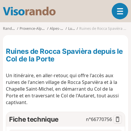
V
O
i
u
s
v
o
Randonnées
Provence-Alpes-Côte d'Azur
Alpes-Maritimes
Lucéram
Ruines de Rocca Spavièra depuis le Col de la Porte
r
r
i
a
r
n
Ruines de Rocca Spavièra depuis le
l
d
a
Col de la Porte
o
n
a
Un itinéraire, en aller-retour, qui offre l'accès aux
v
i
ruines de l'ancien village de Rocca Sparvièra et à la
g
Chapelle Saint-Michel, en démarrant du Col de la
a
Porte et en traversant le Col de l'Autaret, tout aussi
t
captivant.
i
o
Fiche technique
n
n°
66770756