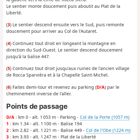
Le sentier monte doucement puis aboutit au Plat de la
Liberté.
(
3
) Le sentier descend ensuite vers le Sud, puis remonte
doucement pour arriver au Col de l'Autaret.
(
4
) Continuez tout droit en longeant la montagne en
direction du Sud-Ouest. Le sentier descend doucement
jusqu'à la balise 447.
(
5
) Continuez tout droit jusqu'aux ruines de l'ancien village
de Rocca Sparvièra et à la Chapelle Saint-Michel.
(
6
) Faites demi-tour et revenez au parking (
D/A
) par le
cheminement inverse de l'aller.
Points de passage
D/A
: km 0 - alt. 1 053 m - Parking -
Col de la Porte (1057 m)
1
: km 1.34 - alt. 1 100 m - Balise 194
2
: km 2.82 - alt. 1 221 m - Balise 449 -
Col de l'Obe (1224 m)
3
: km 3.93 - alt. 1 247 m - Plat de la Liberté