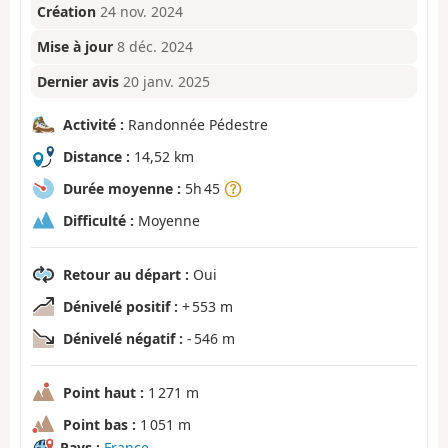
Création
24 nov. 2024
Mise à jour
8 déc. 2024
Dernier avis
20 janv. 2025
Activité :
Randonnée Pédestre
Distance :
14,52 km
Durée moyenne :
5h 45
Difficulté :
Moyenne
Retour au départ :
Oui
Dénivelé positif :
+ 553 m
Dénivelé négatif :
- 546 m
Point haut :
1 271 m
Point bas :
1 051 m
Pays :
France