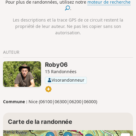
Pour plus de randonnées, utilisez notre
moteur de recherche
puis, passe par le Col de l'Orme avant
.
d’atteindre le sommet du Mont l’Ablé,
d’où la vue imprenable s’étend sur le
Les descriptions et la trace GPS de ce circuit restent la
littoral et, avec un peu de chance,
propriété de leur auteur. Ne pas les copier sans son
jusqu’à la Corse, les PréAlpes grassoises
autorisation.
et une partie du massif du Mercantour.
Depuis le sommet du Mont Auri, la vue
aérienne sur le village de Lucéram est
AUTEUR
exceptionnelle. Le retour se fera par la
forêt de l'Ibac et l’arrière du village.
Roby06
15 Randonnées
Visorandonneur
Commune :
Nice (06100|06300|06200|06000)
Carte de la randonnée