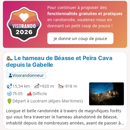
débouchera sur une crête au panorama
Pour continuer à proposer des
exceptionnel à 360°. Le spectacle en
fonctionnalités gratuites et pratiques
vaut la peine.
en randonnée, soutenez-nous en
donnant un petit coup de pouce !
Je donne un coup de pouce
Le hameau de Béasse et Peïra Cava
depuis la Gabelle
Visorandonneur
15,54 km
+920 m
-918 m
7h 05
Difficile
Départ à Lucéram (Alpes-Maritimes)
Longue et belle randonnée à travers de magnifiques forêts
qui vous fera traverser le hameau abandonné de Béasse,
inhabité depuis de nombreuses années, avant de passer à
Peira Cava pour une nouvelle descente au milieux des