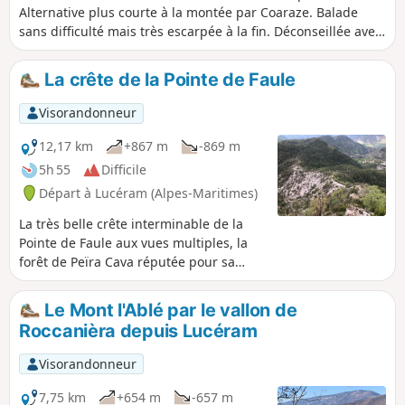
Alternative plus courte à la montée par Coaraze. Balade
sans difficulté mais très escarpée à la fin. Déconseillée avec
de trop jeunes enfants.
La crête de la Pointe de Faule
Visorandonneur
12,17 km
+867 m
-869 m
5h 55
Difficile
Départ à Lucéram (Alpes-Maritimes)
La très belle crête interminable de la
Pointe de Faule aux vues multiples, la
forêt de Peïra Cava réputée pour sa
haute futaie composée d’essences
diverses, la traversée du village
Le Mont l'Ablé par le vallon de
abandonné de Béasse datant du XVIIe
Roccanièra depuis Lucéram
siècle inhabité depuis 1930, sont au
menu de cette randonnée
Visorandonneur
physique.Quelques petits passages
techniques et aériens, l'utilisation de
7,75 km
+654 m
-657 m