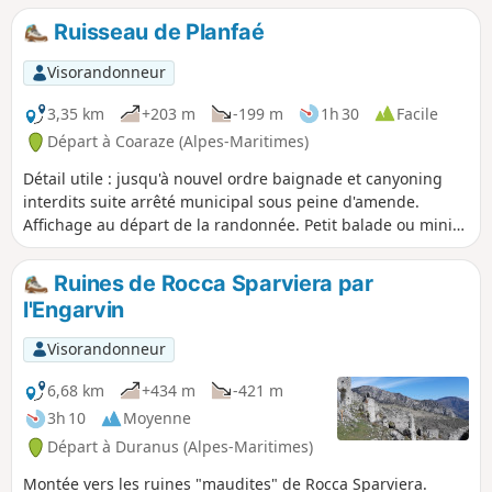
bouleaux et des résineux.
Ruisseau de Planfaé
Visorandonneur
3,35 km
+203 m
-199 m
1h 30
Facile
Départ à Coaraze (Alpes-Maritimes)
Détail utile : jusqu'à nouvel ordre baignade et canyoning
interdits suite arrêté municipal sous peine d'amende.
Affichage au départ de la randonnée. Petit balade ou mini
randonnée, en grande partie en sous-bois, qui vous
amènera au départ du canyoning du Planfaé, sans difficulté
Ruines de Rocca Sparviera par
même si le départ est rude et plein soleil.
l'Engarvin
Visorandonneur
6,68 km
+434 m
-421 m
3h 10
Moyenne
Départ à Duranus (Alpes-Maritimes)
Montée vers les ruines "maudites" de Rocca Sparviera.