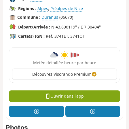
Régions :
Alpes
,
Préalpes de Nice
Commune :
Duranus
(06670)
Départ/Arrivée :
N 43.890119° / E 7.30404°
Carte(s) IGN :
Ref. 3741ET, 3741OT
Météo détaillée heure par heure
Découvrez Visorando Premium
Ouvrir dans l'app
Photos