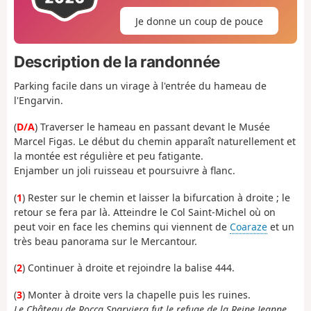
Je donne un coup de pouce
Description de la randonnée
Parking facile dans un virage à l'entrée du hameau de
l'Engarvin.
(
D/A
) Traverser le hameau en passant devant le Musée
Marcel Figas. Le début du chemin apparaît naturellement et
la montée est régulière et peu fatigante.
Enjamber un joli ruisseau et poursuivre à flanc.
(
1
) Rester sur le chemin et laisser la bifurcation à droite ; le
retour se fera par là. Atteindre le Col Saint-Michel où on
peut voir en face les chemins qui viennent de
Coaraze
et un
très beau panorama sur le Mercantour.
(
2
) Continuer à droite et rejoindre la balise 444.
(
3
) Monter à droite vers la chapelle puis les ruines.
Le Château de Rocca Sparviera fut le refuge de la Reine Jeanne