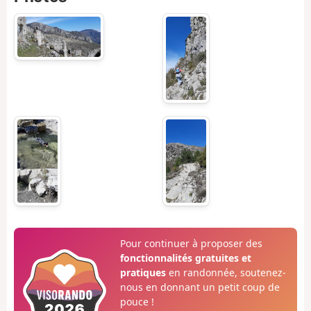
Pour continuer à proposer des
fonctionnalités gratuites et
pratiques
en randonnée, soutenez-
nous en donnant un petit coup de
pouce !