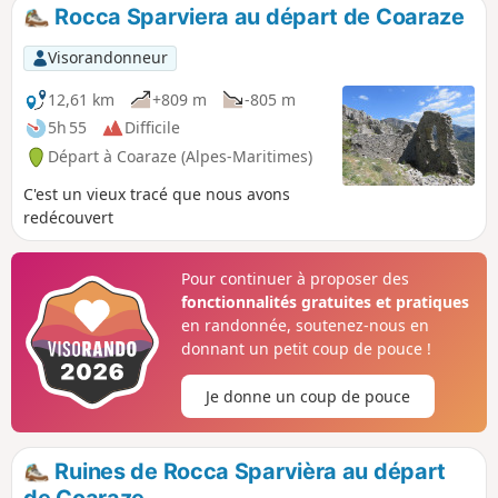
amènera au départ du canyoning du Planfaé, sans difficulté
Rocca Sparviera au départ de Coaraze
même si le départ est rude et plein soleil.
Visorandonneur
12,61 km
+809 m
-805 m
5h 55
Difficile
Départ à Coaraze (Alpes-Maritimes)
C'est un vieux tracé que nous avons
redécouvert
Pour continuer à proposer des
fonctionnalités gratuites et pratiques
en randonnée, soutenez-nous en
donnant un petit coup de pouce !
Je donne un coup de pouce
Ruines de Rocca Sparvièra au départ
de Coaraze