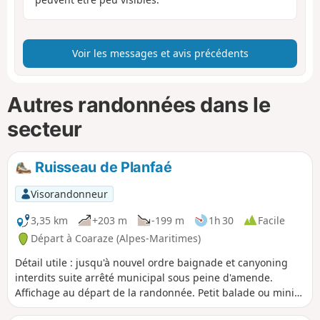
Voir les messages et avis précédents
Autres randonnées dans le
secteur
Ruisseau de Planfaé
Visorandonneur
3,35 km
+203 m
-199 m
1h 30
Facile
Départ à Coaraze (Alpes-Maritimes)
Détail utile : jusqu'à nouvel ordre baignade et canyoning
interdits suite arrêté municipal sous peine d'amende.
Affichage au départ de la randonnée. Petit balade ou mini
randonnée, en grande partie en sous-bois, qui vous