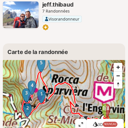
jeff.thibaud
7 Randonnées
Visorandonneur
Carte de la randonnée
5
4
3
1
2
3D
NOUVEAU
A