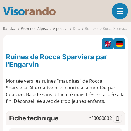
V
O
i
u
s
v
o
Randonnées
Provence-Alpes-Côte d'Azur
Alpes-Maritimes
Duranus
Ruines de Rocca Sparviera par l'Engarvin
r
r
i
a
r
n
l
d
Ruines de Rocca Sparviera par
a
o
n
l'Engarvin
a
v
Montée vers les ruines "maudites" de Rocca
i
Sparviera. Alternative plus courte à la montée par
g
a
Coaraze. Balade sans difficulté mais très escarpée à la
t
fin. Déconseillée avec de trop jeunes enfants.
i
o
Fiche technique
n°
3060832
n