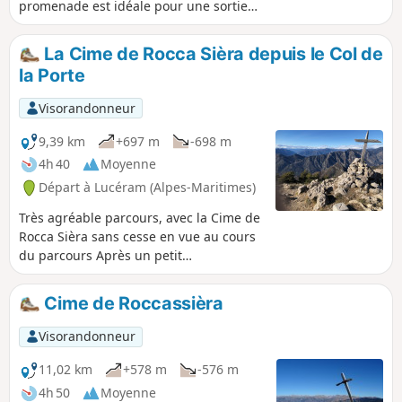
promenade est idéale pour une sortie
sur une demi-journée ou pour une
randonnée d’automne ou hiver voire de
La Cime de Rocca Sièra depuis le Col de
début de printemps. Au début de
la Porte
l'automne, on peut ramasser (et
déguster) quelques arbouses sauvages
Visorandonneur
entre les baisses de La Croix et de Buse.
L'itinéraire offre quelques jolis points de
9,39 km
+697 m
-698 m
vue sur certains sommets du littoral des
4h 40
Moyenne
Alpes-Maritimes, tels que la Cime de
Départ à Lucéram (Alpes-Maritimes)
Baudon ou le Mont Agel.
Très agréable parcours, avec la Cime de
Rocca Sièra sans cesse en vue au cours
du parcours Après un petit
cheminement en forêt, l'ascension
débouchera sur une crête au panorama
Cime de Roccassièra
exceptionnel à 360°. Le spectacle en
vaut la peine.
Visorandonneur
11,02 km
+578 m
-576 m
4h 50
Moyenne