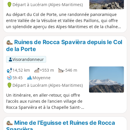
Départ à Lucéram (Alpes-Maritimes)
Au départ du Col de Porte, une randonnée panoramique
entre Vallée de la Vésubie et Vallée des Paillons, qui offre
un splendide aperçu des Alpes-Maritimes et de la chaîne
du Mercantour.
Ruines de Rocca Spavièra depuis le Col
de la Porte
Visorandonneur
14,52 km
+553 m
-546 m
5h 45
Moyenne
Départ à Lucéram (Alpes-Maritimes)
Un itinéraire, en aller-retour, qui offre
l'accès aux ruines de l'ancien village de
Rocca Sparvièra et à la Chapelle Saint-
Michel, en démarrant du Col de la Porte
et en traversant le Col de l'Autaret, tout
Mine de l'Eguisse et Ruines de Rocca
aussi captivant.
Sparvièra