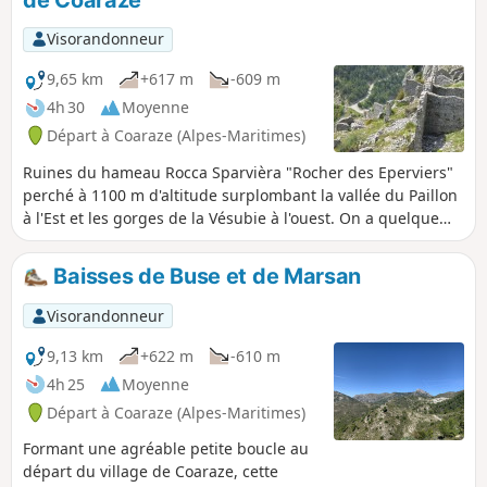
Visorandonneur
9,65 km
+617 m
-609 m
4h 30
Moyenne
Départ à Coaraze (Alpes-Maritimes)
Ruines du hameau Rocca Sparvièra "Rocher des Eperviers"
perché à 1100 m d'altitude surplombant la vallée du Paillon
à l'Est et les gorges de la Vésubie à l'ouest. On a quelque
difficulté à croire que ce hameau, abandonné au cours du
XVIIe siecle, compta jusqu'à 350 habitants et que cette
Baisses de Buse et de Marsan
communauté avait une administration , une seigneurie , un
notaire , un curé ... Ce hameau est rattaché à la légende de
Visorandonneur
la Reine Jeanne.
9,13 km
+622 m
-610 m
4h 25
Moyenne
Départ à Coaraze (Alpes-Maritimes)
Formant une agréable petite boucle au
départ du village de Coaraze, cette