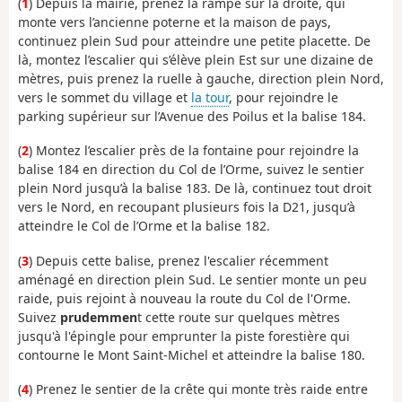
(
1
) Depuis la mairie, prenez la rampe sur la droite, qui
monte vers l’ancienne poterne et la maison de pays,
continuez plein Sud pour atteindre une petite placette. De
là, montez l’escalier qui s’élève plein Est sur une dizaine de
mètres, puis prenez la ruelle à gauche, direction plein Nord,
vers le sommet du village et
la tour
, pour rejoindre le
parking supérieur sur l’Avenue des Poilus et la balise 184.
(
2
) Montez l’escalier près de la fontaine pour rejoindre la
balise 184 en direction du Col de l’Orme, suivez le sentier
plein Nord jusqu’à la balise 183. De là, continuez tout droit
vers le Nord, en recoupant plusieurs fois la D21, jusqu’à
atteindre le Col de l’Orme et la balise 182.
(
3
) Depuis cette balise, prenez l'escalier récemment
aménagé en direction plein Sud. Le sentier monte un peu
raide, puis rejoint à nouveau la route du Col de l'Orme.
Suivez
prudemmen
t cette route sur quelques mètres
jusqu'à l'épingle pour emprunter la piste forestière qui
contourne le Mont Saint-Michel et atteindre la balise 180.
(
4
) Prenez le sentier de la crête qui monte très raide entre