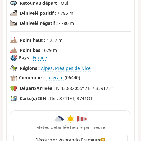
Retour au départ :
Oui
Dénivelé positif :
+ 785 m
Dénivelé négatif :
- 780 m
Point haut :
1 257 m
Point bas :
629 m
Pays :
France
Régions :
Alpes
,
Préalpes de Nice
Commune :
Lucéram
(06440)
Départ/Arrivée :
N 43.882055° / E 7.359172°
Carte(s) IGN :
Ref. 3741ET, 3741OT
Météo détaillée heure par heure
Découvrez Visorando Premium