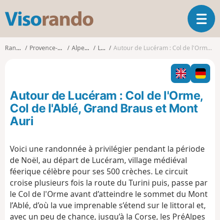
V
O
i
u
s
v
o
Randonnées
Provence-Alpes-Côte d'Azur
Alpes-Maritimes
Lucéram
Autour de Lucéram : Col de l'Orme, Col de l'Ablé, Grand Braus et Mont Auri
r
r
i
a
r
n
l
d
Autour de Lucéram : Col de l'Orme,
a
o
n
Col de l'Ablé, Grand Braus et Mont
a
Auri
v
i
g
Voici une randonnée à privilégier pendant la période
a
de Noël, au départ de Lucéram, village médiéval
t
féerique célèbre pour ses 500 crèches. Le circuit
i
croise plusieurs fois la route du Turini puis, passe par
o
le Col de l'Orme avant d’atteindre le sommet du Mont
n
l’Ablé, d’où la vue imprenable s’étend sur le littoral et,
avec un peu de chance, jusqu’à la Corse, les PréAlpes