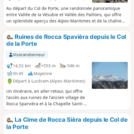
Au départ du Col de Porte, une randonnée panoramique
entre Vallée de la Vésubie et Vallée des Paillons, qui offre
un splendide aperçu des Alpes-Maritimes et de la chaîne
du Mercantour.
Ruines de Rocca Spavièra depuis le Col
de la Porte
Visorandonneur
14,52 km
+553 m
-546 m
5h 45
Moyenne
Départ à Lucéram (Alpes-Maritimes)
Un itinéraire, en aller-retour, qui offre
l'accès aux ruines de l'ancien village de
Rocca Sparvièra et à la Chapelle Saint-
Michel, en démarrant du Col de la Porte
et en traversant le Col de l'Autaret, tout
La Cime de Rocca Sièra depuis le Col de
aussi captivant.
la Porte