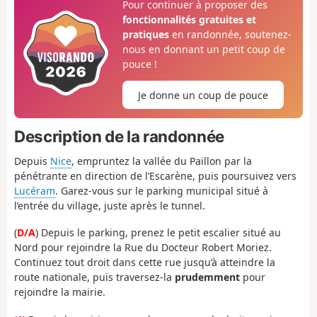
Pour continuer à proposer des
fonctionnalités gratuites et
pratiques
en randonnée, soutenez-
nous en donnant un petit coup de
pouce !
Je donne un coup de pouce
Description de la randonnée
Depuis
Nice
, empruntez la vallée du Paillon par la
pénétrante en direction de l’Escarène, puis poursuivez vers
Lucéram
. Garez-vous sur le parking municipal situé à
l’entrée du village, juste après le tunnel.
(
D/A
) Depuis le parking, prenez le petit escalier situé au
Nord pour rejoindre la Rue du Docteur Robert Moriez.
Continuez tout droit dans cette rue jusqu’à atteindre la
route nationale, puis traversez-la
prudemment
pour
rejoindre la mairie.