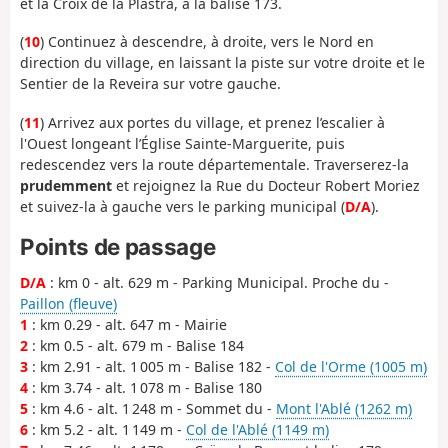
et la Croix de la Plastra, à la balise 173.
(
10
) Continuez à descendre, à droite, vers le Nord en
direction du village, en laissant la piste sur votre droite et le
Sentier de la Reveira sur votre gauche.
(
11
) Arrivez aux portes du village, et prenez l’escalier à
l'Ouest longeant l’Église Sainte-Marguerite, puis
redescendez vers la route départementale. Traverserez-la
prudemment
et rejoignez la Rue du Docteur Robert Moriez
et suivez-la à gauche vers le parking municipal (
D/A
).
Points de passage
D/A
: km 0 - alt. 629 m - Parking Municipal. Proche du -
Paillon (fleuve)
1
: km 0.29 - alt. 647 m - Mairie
2
: km 0.5 - alt. 679 m - Balise 184
3
: km 2.91 - alt. 1 005 m - Balise 182 -
Col de l'Orme (1005 m)
4
: km 3.74 - alt. 1 078 m - Balise 180
5
: km 4.6 - alt. 1 248 m - Sommet du -
Mont l'Ablé (1262 m)
6
: km 5.2 - alt. 1 149 m -
Col de l'Ablé (1149 m)