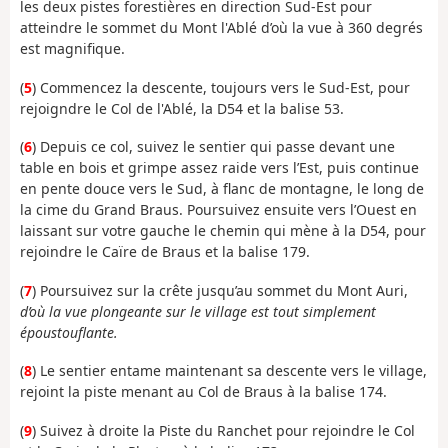
les deux pistes forestières en direction Sud-Est pour
atteindre le sommet du Mont l'Ablé d’où la vue à 360 degrés
est magnifique.
(
5
) Commencez la descente, toujours vers le Sud-Est, pour
rejoigndre le Col de l'Ablé, la D54 et la balise 53.
(
6
) Depuis ce col, suivez le sentier qui passe devant une
table en bois et grimpe assez raide vers l’Est, puis continue
en pente douce vers le Sud, à flanc de montagne, le long de
la cime du Grand Braus. Poursuivez ensuite vers l’Ouest en
laissant sur votre gauche le chemin qui mène à la D54, pour
rejoindre le Caïre de Braus et la balise 179.
(
7
) Poursuivez sur la crête jusqu’au sommet du Mont Auri,
d’où la vue plongeante sur le village est tout simplement
époustouflante.
(
8
) Le sentier entame maintenant sa descente vers le village,
rejoint la piste menant au Col de Braus à la balise 174.
(
9
) Suivez à droite la Piste du Ranchet pour rejoindre le Col