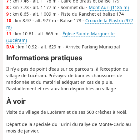
7
: km 7.46 - alt. 1 178 m - Caïre de Braus et balise 179
8
: km 7.78 - alt. 1 177 m - Sommet du -
Mont Auri (1185 m)
9
: km 8.65 - alt. 1 009 m - Piste du Ranchet et balise 174
10
: km 8.97 - alt. 977 m - Balise 173 -
Croix de la Plastra (977
m)
11
: km 10.61 - alt. 665 m -
Église Sainte-Marguerite
(Lucéram)
D/A
: km 10.92 - alt. 629 m - Arrivée Parking Municipal
Informations pratiques
Il n’y a pas de point d’eau sur ce parcours, à l’exception du
village de Lucéram. Prévoyez de bonnes chaussures de
randonnée et du matériel adéquat en cas de pluie.
Ravitaillement et restauration disponibles au village.
À voir
Visite du village de Lucéram et de ses 500 crèches à Noël.
Départ de la spéciale du Turini du rallye de Monte-Carlo au
mois de janvier.