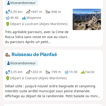
Visorandonneur
9,39 km
+697 m
-698 m
4h 40
Moyenne
Départ à Lucéram (Alpes-Maritimes)
Très agréable parcours, avec la Cime de
Rocca Sièra sans cesse en vue au cours
du parcours Après un petit
cheminement en forêt, l'ascension
débouchera sur une crête au panorama
Ruisseau de Planfaé
exceptionnel à 360°. Le spectacle en
vaut la peine.
Visorandonneur
3,35 km
+203 m
-199 m
1h 30
Facile
Départ à Coaraze (Alpes-Maritimes)
Détail utile : jusqu'à nouvel ordre baignade et canyoning
interdits suite arrêté municipal sous peine d'amende.
Affichage au départ de la randonnée. Petit balade ou mini
randonnée, en grande partie en sous-bois, qui vous
amènera au départ du canyoning du Planfaé, sans difficulté