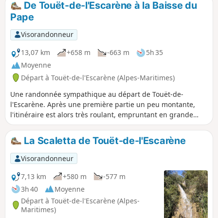
De Touët-de-l'Escarène à la Baisse du
même si le départ est rude et plein soleil.
Pape
Visorandonneur
13,07 km
+658 m
-663 m
5h 35
Moyenne
Départ à Touët-de-l'Escarène (Alpes-Maritimes)
Une randonnée sympathique au départ de Touët-de-
l'Escarène. Après une première partie un peu montante,
l'itinéraire est alors très roulant, empruntant en grande
majorité des pistes DFCI. Les paysages sont variés.
La Scaletta de Touët-de-l'Escarène
Visorandonneur
7,13 km
+580 m
-577 m
3h 40
Moyenne
Départ à Touët-de-l'Escarène (Alpes-
Maritimes)