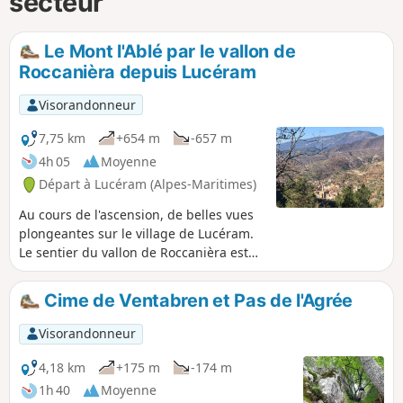
secteur
Le Mont l'Ablé par le vallon de
Roccanièra depuis Lucéram
Visorandonneur
7,75 km
+654 m
-657 m
4h 05
Moyenne
Départ à Lucéram (Alpes-Maritimes)
Au cours de l'ascension, de belles vues
plongeantes sur le village de Lucéram.
Le sentier du vallon de Roccanièra est
peu fréquenté. Une succession de
végétations différentes vous
Cime de Ventabren et Pas de l'Agrée
accompagnera tout du long de ce vallon
humide aux bords pentus.
Visorandonneur
4,18 km
+175 m
-174 m
1h 40
Moyenne