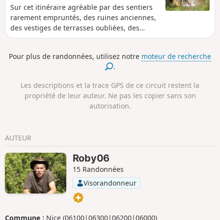
Sur cet itinéraire agréable par des sentiers
rarement empruntés, des ruines anciennes,
des vestiges de terrasses oubliées, des
cours d'eau rafraichissants, un 360° au
sommet de la crête de la Scaletta et une
Pour plus de randonnées, utilisez notre
moteur de recherche
faune sauvage bien présente. Cette
.
randonnée s'adresse à des randonneurs
expérimentés. Le tour de la crête de la
Les descriptions et la trace GPS de ce circuit restent la
Scaletta est hors sentier et les restanques
propriété de leur auteur. Ne pas les copier sans son
entre les point (6) et (7) forment des murets
autorisation.
à franchir. Il faut parfois mettre les mains
sur la roche.
AUTEUR
Roby06
15 Randonnées
Visorandonneur
Commune :
Nice (06100|06300|06200|06000)