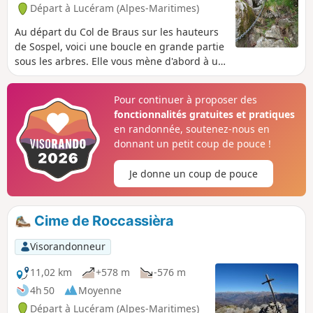
Départ à Lucéram (Alpes-Maritimes)
Au départ du Col de Braus sur les hauteurs
de Sospel, voici une boucle en grande partie
sous les arbres. Elle vous mène d'abord à un
point de vue au niveau de la Cime de
Ventabren puis à un autre au-dessus du Pas
Pour continuer à proposer des
de l'Agrée qui se gravit avec l'aide d'une
fonctionnalités gratuites et pratiques
chaîne. C'est dire que les enfants ne sont
en randonnée, soutenez-nous en
pas les bienvenus dans cette randonnée. Par
donnant un petit coup de pouce !
ailleurs, les traces juste avant et surtout
après le Pas de l'Agrée sont très difficiles à
Je donne un coup de pouce
trouver mais le paysage vaut les efforts.
Cime de Roccassièra
Visorandonneur
11,02 km
+578 m
-576 m
4h 50
Moyenne
Départ à Lucéram (Alpes-Maritimes)