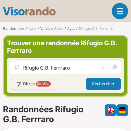
V
O
i
u
s
v
o
Randonnées
Italie
Vallée d'Aoste
Ayas
Rifugio G.B. Ferrraro
r
r
i
a
Trouver une randonnée Rifugio G.B.
r
n
Ferrraro
l
d
a
o
n
A
V
a
u
i
v
t
d
i
Filtres
Rechercher
NOUVEAU
o
e
g
u
r
a
r
l
t
d
e
i
Randonnées Rifugio
e
c
o
m
h
G.B. Ferrraro
n
o
a
i
m