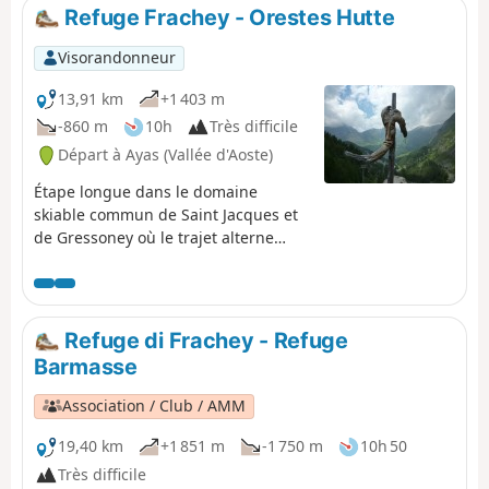
Refuge Frachey - Orestes Hutte
Visorandonneur
13,91 km
+1 403 m
-860 m
10h
Très difficile
Départ à Ayas (Vallée d'Aoste)
Étape longue dans le domaine
skiable commun de Saint Jacques et
de Gressoney où le trajet alterne
entre larges pistes de ski et sentiers
plus étroits.
Refuge di Frachey - Refuge
Barmasse
Association / Club / AMM
19,40 km
+1 851 m
-1 750 m
10h 50
Très difficile