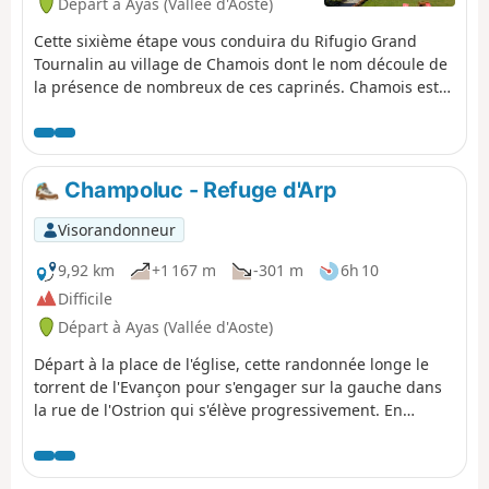
Départ à Ayas (Vallée d'Aoste)
Cette sixième étape vous conduira du Rifugio Grand
Tournalin au village de Chamois dont le nom découle de
la présence de nombreux de ces caprinés. Chamois est
aussi le seul village italien sans voiture. Le parcours
passe le Col di Nannaz entre le Grand Tournalin et la
Becca di Nana. Le Col des Fontaines vous proposera une
superbe vue sur le Cervinio. Il restera votre compagnon
Champoluc - Refuge d'Arp
de descente jusqu'à Cheneil. Le retour vers Chamois
passe par l'agréable Lago di Lod.
Visorandonneur
9,92 km
+1 167 m
-301 m
6h 10
Difficile
Départ à Ayas (Vallée d'Aoste)
Départ à la place de l'église, cette randonnée longe le
torrent de l'Evançon pour s'engager sur la gauche dans
la rue de l'Ostrion qui s'élève progressivement. En
passant à la petite chapelle qui surplombe le village de
Champoluc et la vallée d'Ayas, vous atteignez le village
de Mascognaz, village Walser authentique et de toute