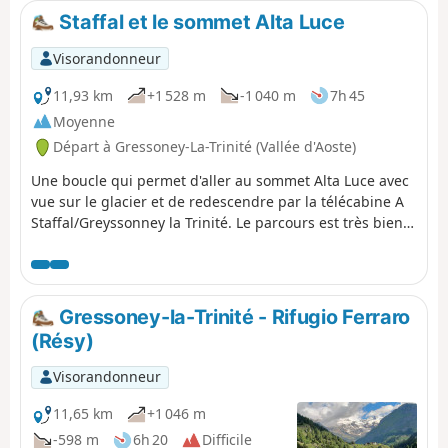
beauté. La randonnée passe par Col de Palasina puis,
Staffal et le sommet Alta Luce
par une légère descente, vous atteindrez les sauvages
lacs Bataille et ensuite le refuge de l'Arp à 2400 mètres.
Visorandonneur
11,93 km
+1 528 m
-1 040 m
7h 45
Moyenne
Départ à Gressoney-La-Trinité (Vallée d'Aoste)
Une boucle qui permet d'aller au sommet Alta Luce avec
vue sur le glacier et de redescendre par la télécabine A
Staffal/Greyssonney la Trinité. Le parcours est très bien
signalé : on suit plusieurs sentiers : 7a jusqu'au sommet
pour ensuite redescendre au col et prendre le 6b jusqu'à
la télécabine qui nous porte au point de départ.
Gressoney-la-Trinité - Rifugio Ferraro
(Résy)
Visorandonneur
11,65 km
+1 046 m
-598 m
6h 20
Difficile