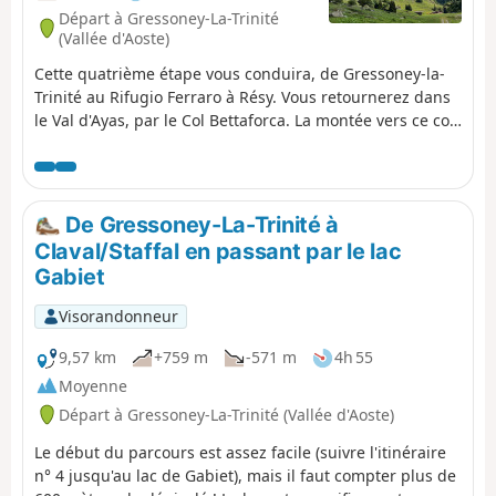
Départ à Gressoney-La-Trinité
(Vallée d'Aoste)
Cette quatrième étape vous conduira, de Gressoney-la-
Trinité au Rifugio Ferraro à Résy. Vous retournerez dans
le Val d'Ayas, par le Col Bettaforca. La montée vers ce col,
malgré la présence de remontées mécaniques, vous
offrira malgré tout des points de vue sur le massif du
Mont Rose, le Liskamm, Zumsteinspitze, Castor. Arrivé à
Résy, vous apprécierez la tranquillité du lieu et une
De Gressoney-La-Trinité à
magnifique vue sur le massif du Grand Tournalin.
Claval/Staffal en passant par le lac
Gabiet
Visorandonneur
9,57 km
+759 m
-571 m
4h 55
Moyenne
Départ à Gressoney-La-Trinité (Vallée d'Aoste)
Le début du parcours est assez facile (suivre l'itinéraire
n° 4 jusqu'au lac de Gabiet), mais il faut compter plus de