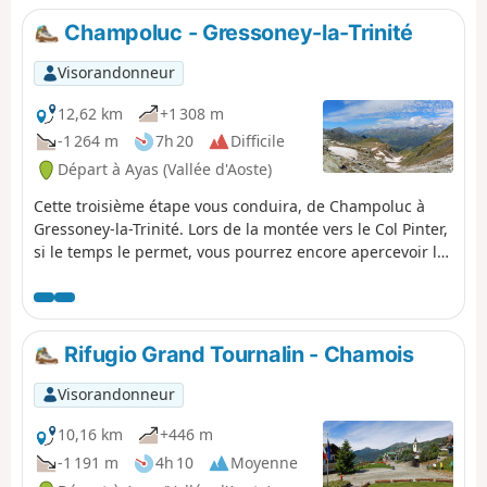
Champoluc - Gressoney-la-Trinité
Visorandonneur
12,62 km
+1 308 m
-1 264 m
7h 20
Difficile
Départ à Ayas (Vallée d'Aoste)
Cette troisième étape vous conduira, de Champoluc à
Gressoney-la-Trinité. Lors de la montée vers le Col Pinter,
si le temps le permet, vous pourrez encore apercevoir le
Mont Blanc. La descente vers Gressoney, vous proposera
de nombreuses cascades. En empruntant le sentier
Walser, vous traverserez le village typique de Alpenzu.
Rifugio Grand Tournalin - Chamois
Visorandonneur
10,16 km
+446 m
-1 191 m
4h 10
Moyenne