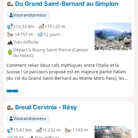
Du Grand Saint-Bernard au Simplon
p
Visorandonneur
213,33 km
+15 125 m
-14 757 m
12 jours
Très difficile
Départ à Bourg-Saint-Pierre (Canton
du Valais)
Comment relier deux cols mythiques entre l'Italie et la
Suisse ! Le parcours proposé est en majeure partie italien
(du col du Grand Saint-Bernard au Monte Moro Pass), les
deux dernières étapes en Suisse sont communes à la
traditionnelle route "Chamonix-Zermatt-Simplon".
Breuil Cervinia - Résy
Visorandonneur
15,47 km
+1 232 m
-1 163 m
7h 55
Très difficile