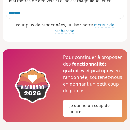
600 mètres de dénivelé ! Le lac est magnifique, et on
peut apercevoir la neige au sommet du Mont Rose au
loin.
Pour plus de randonnées, utilisez notre
moteur de
recherche
.
Pour continuer à proposer
des
fonctionnalités
gratuites et pratiques
en
randonnée, soutenez-nous
en donnant un petit coup
de pouce !
Je donne un coup de
pouce