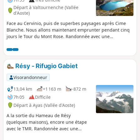
Départ à Valtournenche (Vallée
d'Aoste)
Face au Cervinio, puis de superbes paysages après Cime
Blanche. Nous allons maintenant emprunter pendant cinq
jours le Tour du Mont Rose. Randonnée avec une
description succincte, à suivre avec l'application Visorando.
Résy - Rifugio Gabiet
Visorandonneur
13,04 km
+1 163 m
-872 m
7h 05
Difficile
Départ à Ayas (Vallée d'Aoste)
A la sortie du Hameau de Résy
(quelques maisons), encore une étape
avec le TMR. Randonnée avec une
description succincte, à suivre avec