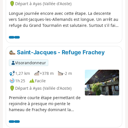
Départ à Ayas (Vallée d'Aoste)
Longue journée encore avec cette étape. La descente
vers Saint-Jacques-les-Allemands est longue. Un arrêt au
refuge du Grand Tourmalin est salutaire. Surtout s'il fait
un temps magnifique avec des vues sur les Alpes Suisses
et le Mont Rose. Tout cela se merite. Il y a un peu plus de
problèmes d'eau que dans la partie Sud. Donc ne pas
oublier l'eau.
Saint-Jacques - Refuge Frachey
Visorandonneur
1,27 km
+378 m
-2 m
1h 25
Facile
Départ à Ayas (Vallée d'Aoste)
Première courte étape permettant de
rejoindre à presque mi-pente le
hameau de Frachey dominant la
vallée d'Ayas.