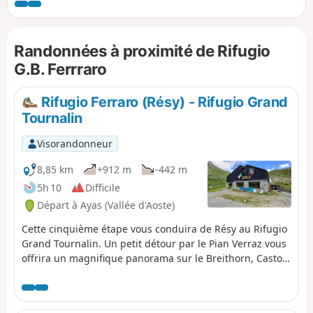
l'application Visorando.
Randonnées à proximité de Rifugio
G.B. Ferrraro
Rifugio Ferraro (Résy) - Rifugio Grand
Tournalin
Visorandonneur
8,85 km
+912 m
-442 m
5h 10
Difficile
Départ à Ayas (Vallée d'Aoste)
Cette cinquième étape vous conduira de Résy au Rifugio
Grand Tournalin. Un petit détour par le Pian Verraz vous
offrira un magnifique panorama sur le Breithorn, Castor
et Pollux. Après la descente à Saint Jacques, vous
emprunterez l'Alta Via N°1 jusqu'au Rifugio du Grand
Tournalin.