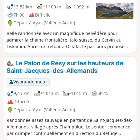
13,52 km
+1 100 m
-1 092 m
7h 00
Difficile
Départ à Ayas (Vallée d'Aoste)
Belle randonnée avec un magnifique belvédère pour
admirer la chaine frontalière italo-suisse, du Cervin au
Liskamm. Après un retour à Ostafa, le parcours propose
une boucle en direction des Lacs Pinter et du Col éponyme
au pied de la Tête Grise.
Le Palon de Résy sur les hauteurs de
Saint-Jacques-des-Allemands
Visorandonneur
9,45 km
+1 013 m
-1 015 m
5h 45
Difficile
Départ à Ayas (Vallée d'Aoste)
Randonnée assez sauvage en partant de Saint-Jacques-des-
Allemands, village après Champoluc. Le sentier commence
par grimper continuellement en direction du Refuge
Ferraro pour ensuite rejoindre le Palon de Résy. Belle croix