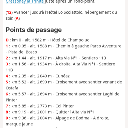
Gressoney la Trinité
juste après un rond-point.
(
12
) Avancer jusqu'à l'Hôtel Lo Scoiattolo, hébergement du
soir. (
A
)
Points de passage
D
: km 0 - alt. 1 582 m - Hôtel de Champoluc
1
: km 0.05 - alt. 1 588 m - Chemin à gauche Parco Avventure
- Pista del Bosco
2
: km 1.44 - alt. 1 917 m - Alta Via N°1 - Sentiero 11B
3
: km 1.56 - alt. 1 934 m - À droite, Alta Via N°1 - Sentiero
11B
4
: km 2.35 - alt. 2 049 m - Cunéaz
5
: km 5.52 - alt. 2 690 m - Croisement avec sentier venant de
Ostafa
6
: km 5.57 - alt. 2 694 m - Croisement avec sentier Laghi del
Pinter
7
: km 5.85 - alt. 2 773 m - Col Pinter
8
: km 9.19 - alt. 2 001 m - Quitter l'Alta via N°1
9
: km 9.36 - alt. 2 004 m - Alpage de Bodma - A droite,
marque jaune