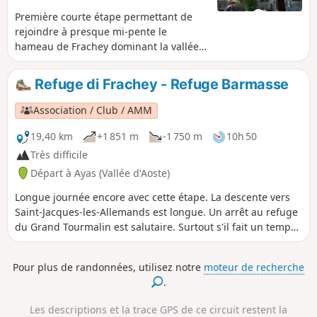
Première courte étape permettant de
rejoindre à presque mi-pente le
hameau de Frachey dominant la vallée
d'Ayas.
Refuge di Frachey - Refuge Barmasse
Association / Club / AMM
19,40 km
+1 851 m
-1 750 m
10h 50
Très difficile
Départ à Ayas (Vallée d'Aoste)
Longue journée encore avec cette étape. La descente vers
Saint-Jacques-les-Allemands est longue. Un arrêt au refuge
du Grand Tourmalin est salutaire. Surtout s'il fait un temps
magnifique avec des vues sur les Alpes Suisses et le Mont
Rose. Tout cela se merite. Il y a un peu plus de problèmes
Pour plus de randonnées, utilisez notre
moteur de recherche
d'eau que dans la partie Sud. Donc ne pas oublier l'eau.
.
Les descriptions et la trace GPS de ce circuit restent la