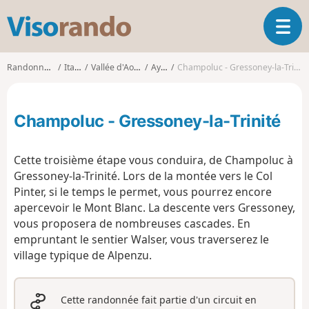
V
O
i
u
s
v
o
Randonnées
Italie
Vallée d'Aoste
Ayas
Champoluc - Gressoney-la-Trinité
r
r
i
a
r
n
Champoluc - Gressoney-la-Trinité
l
d
a
o
n
Cette troisième étape vous conduira, de Champoluc à
a
Gressoney-la-Trinité. Lors de la montée vers le Col
v
Pinter, si le temps le permet, vous pourrez encore
i
g
apercevoir le Mont Blanc. La descente vers Gressoney,
a
vous proposera de nombreuses cascades. En
t
empruntant le sentier Walser, vous traverserez le
i
village typique de Alpenzu.
o
n
Cette randonnée fait partie d'un circuit en