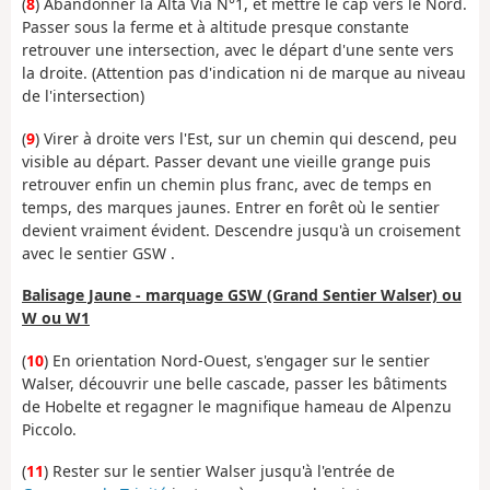
(
8
) Abandonner la Alta Via N°1, et mettre le cap vers le Nord.
Passer sous la ferme et à altitude presque constante
retrouver une intersection, avec le départ d'une sente vers
la droite. (Attention pas d'indication ni de marque au niveau
de l'intersection)
(
9
) Virer à droite vers l'Est, sur un chemin qui descend, peu
visible au départ. Passer devant une vieille grange puis
retrouver enfin un chemin plus franc, avec de temps en
temps, des marques jaunes. Entrer en forêt où le sentier
devient vraiment évident. Descendre jusqu'à un croisement
avec le sentier GSW .
Balisage Jaune - marquage GSW (Grand Sentier Walser) ou
W ou W1
(
10
) En orientation Nord-Ouest, s'engager sur le sentier
Walser, découvrir une belle cascade, passer les bâtiments
de Hobelte et regagner le magnifique hameau de Alpenzu
Piccolo.
(
11
) Rester sur le sentier Walser jusqu'à l'entrée de