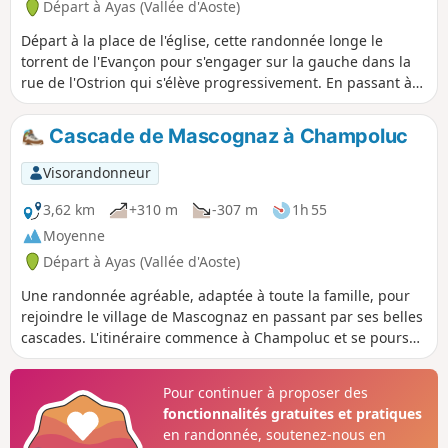
Départ à Ayas (Vallée d'Aoste)
Départ à la place de l'église, cette randonnée longe le
torrent de l'Evançon pour s'engager sur la gauche dans la
rue de l'Ostrion qui s'élève progressivement. En passant à
la petite chapelle qui surplombe le village de Champoluc et
la vallée d'Ayas, vous atteignez le village de Mascognaz,
Cascade de Mascognaz à Champoluc
village Walser authentique et de toute beauté. La
randonnée passe par Col de Palasina puis, par une légère
Visorandonneur
descente, vous atteindrez les sauvages lacs Bataille et
ensuite le refuge de l'Arp à 2400 mètres.
3,62 km
+310 m
-307 m
1h 55
Moyenne
Départ à Ayas (Vallée d'Aoste)
Une randonnée agréable, adaptée à toute la famille, pour
rejoindre le village de Mascognaz en passant par ses belles
cascades. L'itinéraire commence à Champoluc et se poursuit
sur le sentier à travers la forêt, en longeant le ruisseau et
en atteignant le village de Mascognaz. À partir de là, il est
Pour continuer à proposer des
possible d'emprunter plusieurs itinéraires plus longs.
fonctionnalités gratuites et pratiques
en randonnée, soutenez-nous en