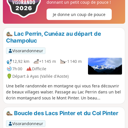
donnant un petit coup de pouce !
Je donne un coup de pouce
Lac Perrin, Cunéaz au départ de
Champoluc
Visorandonneur
12,92 km
+1 145 m
-1 140 m
7h 00
Difficile
Départ à Ayas (Vallée d'Aoste)
Une belle randonnée en montagne qui vous fera découvrir
de beaux villages walser. Passage au Lac Perrin dans un bel
écrin montagnard sous le Mont Pinter. Un beau
cheminement pour passer une belle journée.
Boucle des Lacs Pinter et du Col Pinter
Visorandonneur