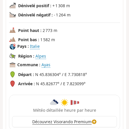
Dénivelé positif :
+ 1 308 m
Dénivelé négatif :
- 1 264 m
Point haut :
2 773 m
Point bas :
1 582 m
Pays :
Italie
Région :
Alpes
Commune :
Ayas
Départ :
N 45.836304° / E 7.730818°
Arrivée :
N 45.82677° / E 7.823099°
Météo détaillée heure par heure
Découvrez Visorando Premium