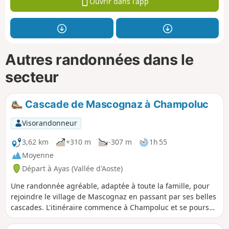
Ouvrir dans l'app
Autres randonnées dans le
secteur
Cascade de Mascognaz à Champoluc
Visorandonneur
3,62 km
+310 m
-307 m
1h 55
Moyenne
Départ à Ayas (Vallée d'Aoste)
Une randonnée agréable, adaptée à toute la famille, pour
rejoindre le village de Mascognaz en passant par ses belles
cascades. L'itinéraire commence à Champoluc et se poursuit
sur le sentier à travers la forêt, en longeant le ruisseau et
en atteignant le village de Mascognaz. À partir de là, il est