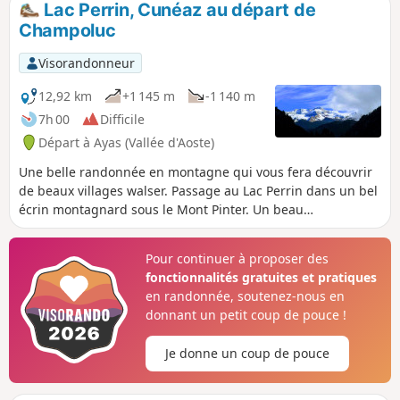
Lac Perrin, Cunéaz au départ de
possible d'emprunter plusieurs itinéraires plus longs.
Champoluc
Visorandonneur
12,92 km
+1 145 m
-1 140 m
7h 00
Difficile
Départ à Ayas (Vallée d'Aoste)
Une belle randonnée en montagne qui vous fera découvrir
de beaux villages walser. Passage au Lac Perrin dans un bel
écrin montagnard sous le Mont Pinter. Un beau
cheminement pour passer une belle journée.
Pour continuer à proposer des
fonctionnalités gratuites et pratiques
en randonnée, soutenez-nous en
donnant un petit coup de pouce !
Je donne un coup de pouce