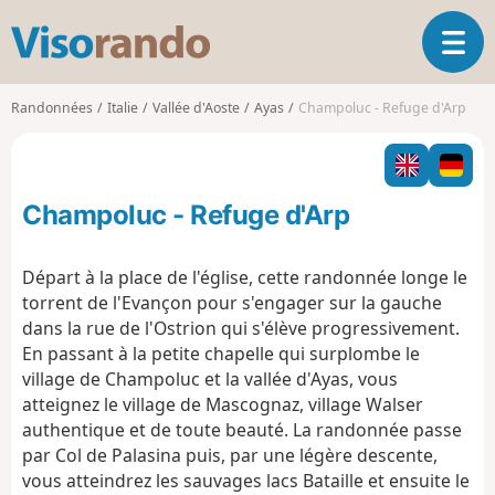
V
O
i
u
s
v
o
Randonnées
Italie
Vallée d'Aoste
Ayas
Champoluc - Refuge d'Arp
r
r
i
a
r
n
l
d
Champoluc - Refuge d'Arp
a
o
n
a
Départ à la place de l'église, cette randonnée longe le
v
torrent de l'Evançon pour s'engager sur la gauche
i
dans la rue de l'Ostrion qui s'élève progressivement.
g
En passant à la petite chapelle qui surplombe le
a
t
village de Champoluc et la vallée d'Ayas, vous
i
atteignez le village de Mascognaz, village Walser
o
authentique et de toute beauté. La randonnée passe
n
par Col de Palasina puis, par une légère descente,
vous atteindrez les sauvages lacs Bataille et ensuite le