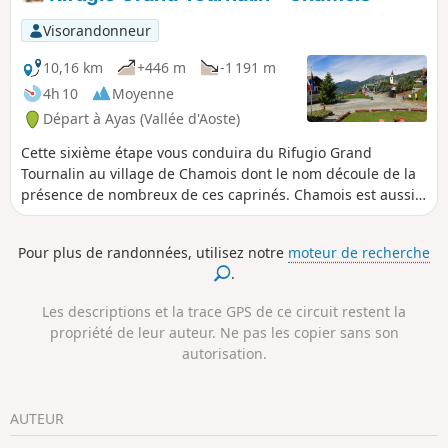
Visorandonneur
10,16 km
+446 m
-1 191 m
4h 10
Moyenne
Départ à Ayas (Vallée d'Aoste)
Cette sixième étape vous conduira du Rifugio Grand
Tournalin au village de Chamois dont le nom découle de la
présence de nombreux de ces caprinés. Chamois est aussi
le seul village italien sans voiture. Le parcours passe le Col
di Nannaz entre le Grand Tournalin et la Becca di Nana. Le
Pour plus de randonnées, utilisez notre
moteur de recherche
Col des Fontaines vous proposera une superbe vue sur le
.
Cervinio. Il restera votre compagnon de descente jusqu'à
Cheneil. Le retour vers Chamois passe par l'agréable Lago
Les descriptions et la trace GPS de ce circuit restent la
di Lod.
propriété de leur auteur. Ne pas les copier sans son
autorisation.
AUTEUR