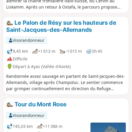
admirer la chaine frontalière italo-suisse, du Cervin au
Liskamm. Après un retour à Ostafa, le parcours propose
une boucle en direction des Lacs Pinter et du Col éponyme
au pied de la Tête Grise.
Le Palon de Résy sur les hauteurs de
Saint-Jacques-des-Allemands
Visorandonneur
9,45 km
+1 013 m
-1 015 m
5h 45
Difficile
Départ à Ayas (Vallée d'Aoste)
Randonnée assez sauvage en partant de Saint-Jacques-des-
Allemands, village après Champoluc. Le sentier commence
par grimper continuellement en direction du Refuge
Ferraro pour ensuite rejoindre le Palon de Résy. Belle croix
et beau point de vue sur le Mont Rose, sa moraine, ainsi
Tour du Mont Rose
que sur le Lac Bleu. Ensuite, le sentier 8D mènera sur de
nombreux petits lacs de montagne nommés Résy. Le sentier
Visorandonneur
se poursuit pour rejoindre la "bassine" de l'Alpe della Forca
Supériore. À partir de cet endroit, le sentier est tout en
145,03 km
+11 388 m
descente pour rejoindre le refuge puis Saint-Jacques-des-