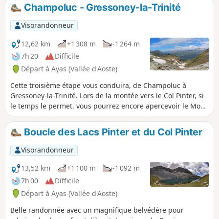
Champoluc - Gressoney-la-Trinité
Visorandonneur
12,62 km
+1 308 m
-1 264 m
7h 20
Difficile
Départ à Ayas (Vallée d'Aoste)
Cette troisième étape vous conduira, de Champoluc à
Gressoney-la-Trinité. Lors de la montée vers le Col Pinter, si
le temps le permet, vous pourrez encore apercevoir le Mont
Blanc. La descente vers Gressoney, vous proposera de
nombreuses cascades. En empruntant le sentier Walser,
Boucle des Lacs Pinter et du Col Pinter
vous traverserez le village typique de Alpenzu.
Visorandonneur
13,52 km
+1 100 m
-1 092 m
7h 00
Difficile
Départ à Ayas (Vallée d'Aoste)
Belle randonnée avec un magnifique belvédère pour