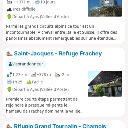
-11 371 m
10 jours
Allemands.
Très difficile
Départ à Ayas (Vallée d'Aoste)
Parmi les grands circuits alpins ce tour est un
incontournable. À cheval entre Italie et Suisse, il offre des
panoramas absolument remarquables sur une étendue
glaciaire des plus importantes des Alpes. Il permet de voir
très proche une grande quantité de 4000, les très longues
Saint-Jacques - Refuge Frachey
vallées alpines et de côtoyer de près des sites aux noms
enchanteurs ; Saas Fée, Zermatt en Suisse, Macugnaga,
Visorandonneur
Gressoney ou Alagna en Italie.
1,27 km
+378 m
-2 m
1h 25
Facile
Départ à Ayas (Vallée d'Aoste)
Première courte étape permettant de
rejoindre à presque mi-pente le
hameau de Frachey dominant la vallée
d'Ayas.
Rifugio Grand Tournalin - Chamois