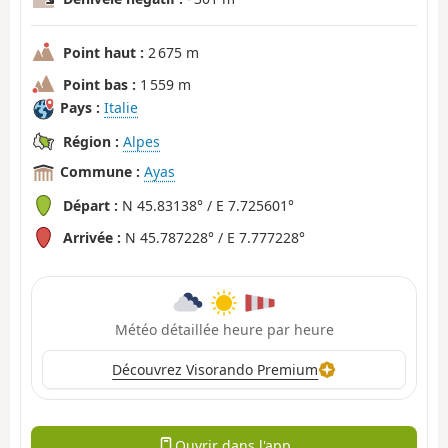
Point haut :
2 675 m
Point bas :
1 559 m
Pays :
Italie
Région :
Alpes
Commune :
Ayas
Départ :
N 45.83138° / E 7.725601°
Arrivée :
N 45.787228° / E 7.777228°
Météo détaillée heure par heure
Découvrez Visorando Premium
Ouvrir dans l'app