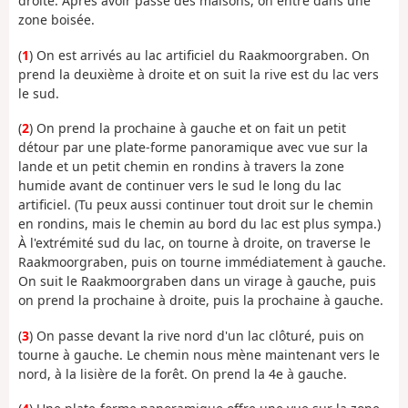
droite. Après avoir passé des maisons, on entre dans une
zone boisée.
(
1
) On est arrivés au lac artificiel du Raakmoorgraben. On
prend la deuxième à droite et on suit la rive est du lac vers
le sud.
(
2
) On prend la prochaine à gauche et on fait un petit
détour par une plate-forme panoramique avec vue sur la
lande et un petit chemin en rondins à travers la zone
humide avant de continuer vers le sud le long du lac
artificiel. (Tu peux aussi continuer tout droit sur le chemin
en rondins, mais le chemin au bord du lac est plus sympa.)
À l'extrémité sud du lac, on tourne à droite, on traverse le
Raakmoorgraben, puis on tourne immédiatement à gauche.
On suit le Raakmoorgraben dans un virage à gauche, puis
on prend la prochaine à droite, puis la prochaine à gauche.
(
3
) On passe devant la rive nord d'un lac clôturé, puis on
tourne à gauche. Le chemin nous mène maintenant vers le
nord, à la lisière de la forêt. On prend la 4e à gauche.