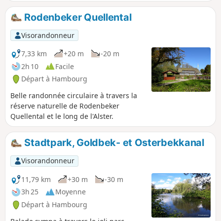
bord de l'étang du moulin.
Rodenbeker Quellental
Visorandonneur
7,33 km
+20 m
-20 m
2h 10
Facile
Départ à Hambourg
Belle randonnée circulaire à travers la
réserve naturelle de Rodenbeker
Quellental et le long de l'Alster.
Stadtpark, Goldbek- et Osterbekkanal
Visorandonneur
11,79 km
+30 m
-30 m
3h 25
Moyenne
Départ à Hambourg