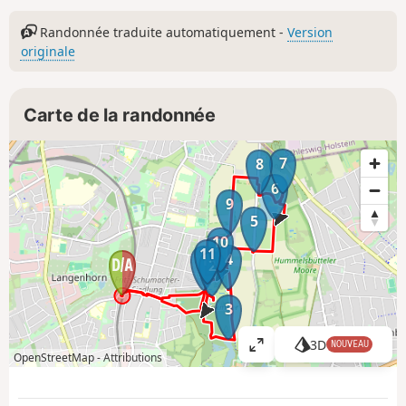
Randonnée traduite automatiquement -
Version
originale
Carte de la randonnée
7
8
6
9
5
10
11
4
1
2
3
3D
NOUVEAU
A
OpenStreetMap -
Attributions
ff
i