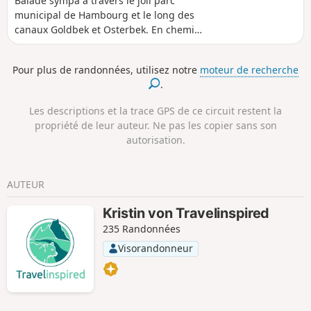
Balade sympa à travers le joli parc
municipal de Hambourg et le long des
canaux Goldbek et Osterbek. En chemin,
on passe devant le lac du parc
municipal, le planétarium et le musée
Pour plus de randonnées, utilisez notre
moteur de recherche
du travail avec la TRUDE.
.
Les descriptions et la trace GPS de ce circuit restent la
propriété de leur auteur. Ne pas les copier sans son
autorisation.
AUTEUR
Kristin von Travelinspired
235 Randonnées
Visorandonneur