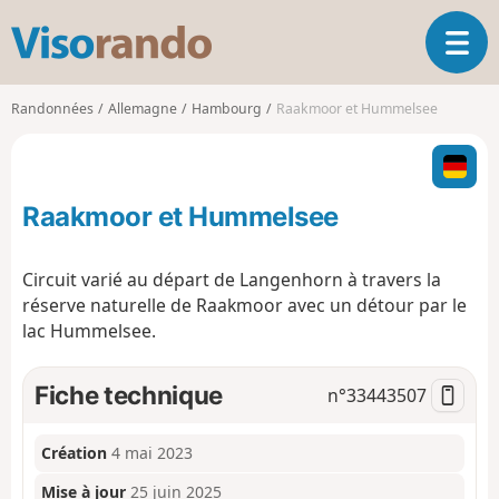
V
O
i
u
s
v
o
Randonnées
Allemagne
Hambourg
Raakmoor et Hummelsee
r
r
i
a
r
n
l
d
Raakmoor et Hummelsee
a
o
n
a
Circuit varié au départ de Langenhorn à travers la
v
réserve naturelle de Raakmoor avec un détour par le
i
lac Hummelsee.
g
a
t
Fiche technique
n°
33443507
i
o
n
Création
4 mai 2023
Mise à jour
25 juin 2025