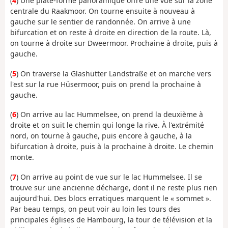
(
4
) Une plate-forme panoramique offre une vue sur la zone
centrale du Raakmoor. On tourne ensuite à nouveau à
gauche sur le sentier de randonnée. On arrive à une
bifurcation et on reste à droite en direction de la route. Là,
on tourne à droite sur Dweermoor. Prochaine à droite, puis à
gauche.
(
5
) On traverse la Glashütter Landstraße et on marche vers
l'est sur la rue Hüsermoor, puis on prend la prochaine à
gauche.
(
6
) On arrive au lac Hummelsee, on prend la deuxième à
droite et on suit le chemin qui longe la rive. À l'extrémité
nord, on tourne à gauche, puis encore à gauche, à la
bifurcation à droite, puis à la prochaine à droite. Le chemin
monte.
(
7
) On arrive au point de vue sur le lac Hummelsee. Il se
trouve sur une ancienne décharge, dont il ne reste plus rien
aujourd'hui. Des blocs erratiques marquent le « sommet ».
Par beau temps, on peut voir au loin les tours des
principales églises de Hambourg, la tour de télévision et la