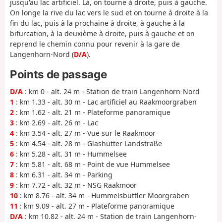
jusqu'au lac artificiel. Là, on tourne à droite, puis à gauche.
On longe la rive du lac vers le sud et on tourne à droite à la
fin du lac, puis à la prochaine à droite, à gauche à la
bifurcation, à la deuxième à droite, puis à gauche et on
reprend le chemin connu pour revenir à la gare de
Langenhorn-Nord (
D/A
).
Points de passage
D/A
: km 0 - alt. 24 m - Station de train Langenhorn-Nord
1
: km 1.33 - alt. 30 m - Lac artificiel au Raakmoorgraben
2
: km 1.62 - alt. 21 m - Plateforme panoramique
3
: km 2.69 - alt. 26 m - Lac
4
: km 3.54 - alt. 27 m - Vue sur le Raakmoor
5
: km 4.54 - alt. 28 m - Glashütter Landstraße
6
: km 5.28 - alt. 31 m - Hummelsee
7
: km 5.81 - alt. 68 m - Point de vue Hummelsee
8
: km 6.31 - alt. 34 m - Parking
9
: km 7.72 - alt. 32 m - NSG Raakmoor
10
: km 8.76 - alt. 34 m - Hummelsbüttler Moorgraben
11
: km 9.09 - alt. 27 m - Plateforme panoramique
D/A
: km 10.82 - alt. 24 m - Station de train Langenhorn-