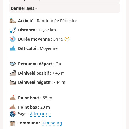
Dernier avis
–
Activité :
Randonnée Pédestre
Distance :
10,82 km
Durée moyenne :
3h 15
Difficulté :
Moyenne
Retour au départ :
Oui
Dénivelé positif :
+ 45 m
Dénivelé négatif :
- 44 m
Point haut :
68 m
Point bas :
20 m
Pays :
Allemagne
Commune :
Hambourg