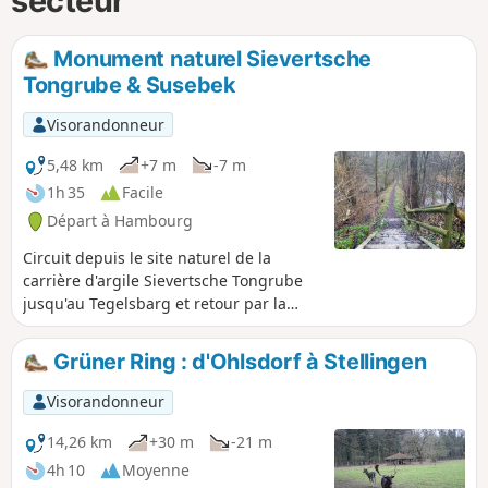
secteur
Monument naturel Sievertsche
Tongrube & Susebek
Visorandonneur
5,48 km
+7 m
-7 m
1h 35
Facile
Départ à Hambourg
Circuit depuis le site naturel de la
carrière d'argile Sievertsche Tongrube
jusqu'au Tegelsbarg et retour par la
Susebek.
Grüner Ring : d'Ohlsdorf à Stellingen
Visorandonneur
14,26 km
+30 m
-21 m
4h 10
Moyenne