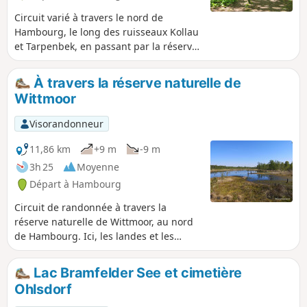
Circuit varié à travers le nord de
Hambourg, le long des ruisseaux Kollau
et Tarpenbek, en passant par la réserve
animalière de Niendorf et l'aéroport de
Hambourg.
À travers la réserve naturelle de
Wittmoor
Visorandonneur
11,86 km
+9 m
-9 m
3h 25
Moyenne
Départ à Hambourg
Circuit de randonnée à travers la
réserve naturelle de Wittmoor, au nord
de Hambourg. Ici, les landes et les
marais alternent avec les forêts et les
prairies. Le point fort de la balade, c'est
Lac Bramfelder See et cimetière
le chemin entre les marais, sur un
Ohlsdorf
ancien remblai de chemin de fer, qui