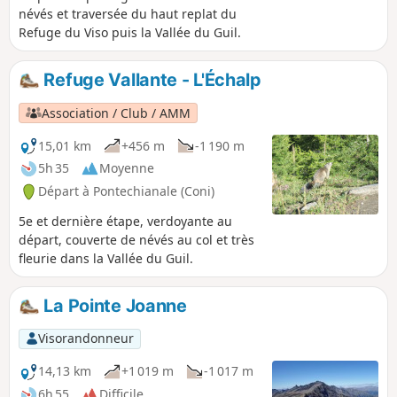
névés et traversée du haut replat du
Refuge du Viso puis la Vallée du Guil.
Refuge Vallante - L'Échalp
Association / Club / AMM
15,01 km
+456 m
-1 190 m
5h 35
Moyenne
Départ à Pontechianale (Coni)
5e et dernière étape, verdoyante au
départ, couverte de névés au col et très
fleurie dans la Vallée du Guil.
La Pointe Joanne
Visorandonneur
14,13 km
+1 019 m
-1 017 m
6h 55
Difficile