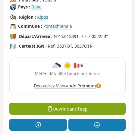
Pays :
Italie
Région :
Alpes
Commune :
Pontechianale
Départ/Arrivée :
N 44.615391° / E 7.052253°
Carte(s) IGN :
Ref. 3637OT, 3637OTR
Météo détaillée heure par heure
Découvrez Visorando Premium
Ouvrir dans l'app