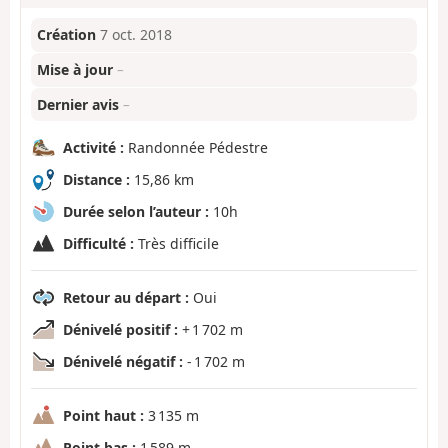
Création
7 oct. 2018
Mise à jour
–
Dernier avis
–
Activité :
Randonnée Pédestre
Distance :
15,86 km
Durée selon l’auteur :
10h
Difficulté :
Très difficile
Retour au départ :
Oui
Dénivelé positif :
+ 1 702 m
Dénivelé négatif :
- 1 702 m
Point haut :
3 135 m
Point bas :
1 589 m