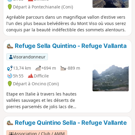
Départ à Pontechianale (Coni)
Agréable parcours dans un magnifique vallon d'estive vers
l'un des plus beaux belvédères du Mont Viso où vous serez
conquis par la beauté indéfectible des sommets alentours.
Refuge Sella Quintino - Refuge Vallanta
Visorandonneur
13,74 km
+694 m
-889 m
5h 55
Difficile
Départ à Oncino (Coni)
Etape en Italie à travers les hautes
vallées sauvages et les déserts de
pierres parsemés de jolis lacs de
montagne, continuellement autour du
Viso.
Refuge Quintino Sella - Refuge Vallante
Association / Club / AMM