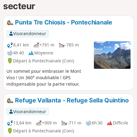
secteur
Punta Tre Chiosis - Pontechianale
Visorandonneur
8,41 km
+791 m
-785 m
4h 40
Moyenne
Départ à Pontechianale (Coni)
Un sommet pour embrasser le Mont
Viso ! Un 360° inoubliable ! GPS
indispensable pour la partie retour.
Refuge Vallanta - Refuge Sella Quintino
Visorandonneur
13,64 km
+909 m
-711 m
6h 30
Difficile
Départ à Pontechianale (Coni)