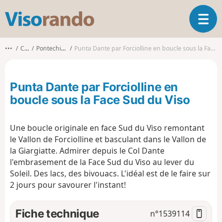
V
O
i
u
s
v
o
•••
Coni
Pontechianale
Punta Dante par Forciolline en boucle sous la Face Sud du Viso
r
r
i
a
r
n
Punta Dante par Forciolline en
l
d
a
boucle sous la Face Sud du Viso
o
n
a
Une boucle originale en face Sud du Viso remontant
v
i
le Vallon de Forciolline et basculant dans le Vallon de
g
la Giargiatte. Admirer depuis le Col Dante
a
l'embrasement de la Face Sud du Viso au lever du
t
Soleil. Des lacs, des bivouacs. L'idéal est de le faire sur
i
2 jours pour savourer l'instant!
o
n
Fiche technique
n°
1539114