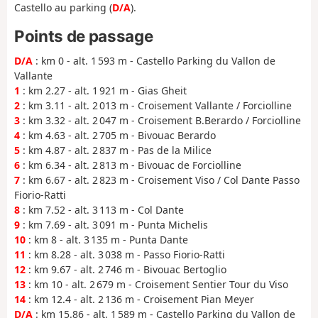
Castello au parking (
D/A
).
Points de passage
D/A
: km 0 - alt. 1 593 m - Castello Parking du Vallon de
Vallante
1
: km 2.27 - alt. 1 921 m - Gias Gheit
2
: km 3.11 - alt. 2 013 m - Croisement Vallante / Forciolline
3
: km 3.32 - alt. 2 047 m - Croisement B.Berardo / Forciolline
4
: km 4.63 - alt. 2 705 m - Bivouac Berardo
5
: km 4.87 - alt. 2 837 m - Pas de la Milice
6
: km 6.34 - alt. 2 813 m - Bivouac de Forciolline
7
: km 6.67 - alt. 2 823 m - Croisement Viso / Col Dante Passo
Fiorio-Ratti
8
: km 7.52 - alt. 3 113 m - Col Dante
9
: km 7.69 - alt. 3 091 m - Punta Michelis
10
: km 8 - alt. 3 135 m - Punta Dante
11
: km 8.28 - alt. 3 038 m - Passo Fiorio-Ratti
12
: km 9.67 - alt. 2 746 m - Bivouac Bertoglio
13
: km 10 - alt. 2 679 m - Croisement Sentier Tour du Viso
14
: km 12.4 - alt. 2 136 m - Croisement Pian Meyer
D/A
: km 15.86 - alt. 1 589 m - Castello Parking du Vallon de