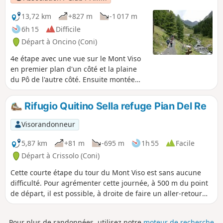
13,72 km
+827 m
-1 017 m
6h 15
Difficile
Départ à Oncino (Coni)
4e étape avec une vue sur le Mont Viso
en premier plan d'un côté et la plaine
du Pô de l'autre côté. Ensuite montée
dans le vallon verdoyant de Vallanta.
Rifugio Quitino Sella refuge Pian Del Re
Visorandonneur
5,87 km
+81 m
-695 m
1h 55
Facile
Départ à Crissolo (Coni)
Cette courte étape du tour du Mont Viso est sans aucune
difficulté. Pour agrémenter cette journée, à 500 m du point
de départ, il est possible, à droite de faire un aller-retour
jusqu'au sommet du Viso Mozzo à 3019 m avec une très
belle vue sur la plaine du Pô qui prend sa source à Pian del
Pour plus de randonnées, utilisez notre
moteur de recherche