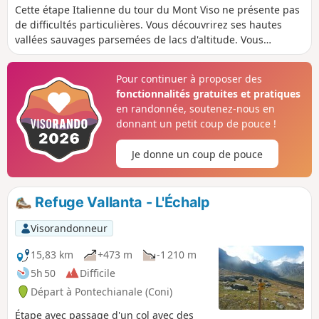
Cette étape Italienne du tour du Mont Viso ne présente pas
de difficultés particulières. Vous découvrirez ses hautes
vallées sauvages parsemées de lacs d'altitude. Vous
traverserez quelques pierriers avant de profiter du Refuge
Sella Quintino, à proximité du Lac du Mont Viso.
Pour continuer à proposer des
fonctionnalités gratuites et pratiques
en randonnée, soutenez-nous en
donnant un petit coup de pouce !
Je donne un coup de pouce
Refuge Vallanta - L'Échalp
Visorandonneur
15,83 km
+473 m
-1 210 m
5h 50
Difficile
Départ à Pontechianale (Coni)
Étape avec passage d'un col avec des