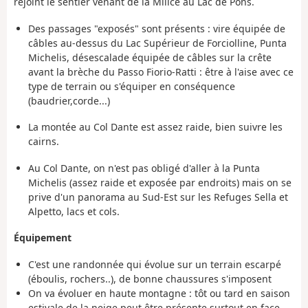
rejoint le sentier venant de la Milice au Lac de Pons.
Des passages "exposés" sont présents : vire équipée de
câbles au-dessus du Lac Supérieur de Forciolline, Punta
Michelis, désescalade équipée de câbles sur la crête
avant la brèche du Passo Fiorio-Ratti : être à l'aise avec ce
type de terrain ou s'équiper en conséquence
(baudrier,corde...)
La montée au Col Dante est assez raide, bien suivre les
cairns.
Au Col Dante, on n'est pas obligé d'aller à la Punta
Michelis (assez raide et exposée par endroits) mais on se
prive d'un panorama au Sud-Est sur les Refuges Sella et
Alpetto, lacs et cols.
Équipement
C'est une randonnée qui évolue sur un terrain escarpé
(éboulis, rochers..), de bonne chaussures s'imposent
On va évoluer en haute montagne : tôt ou tard en saison
estivale de la neige peut être présente surtout en face