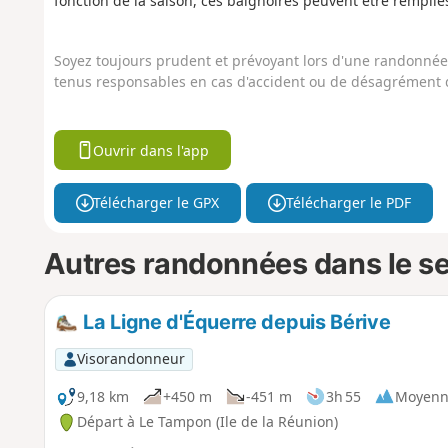
fonction de la saison, ces baignoires peuvent être remplies d
Soyez toujours prudent et prévoyant lors d'une randonnée. 
tenus responsables en cas d'accident ou de désagrément q
Ouvrir dans l'app
Télécharger le GPX
Télécharger le PDF
Autres randonnées dans le s
La Ligne d'Équerre depuis Bérive
Visorandonneur
9,18 km
+450 m
-451 m
3h 55
Moyenn
Départ à Le Tampon (Ile de la Réunion)