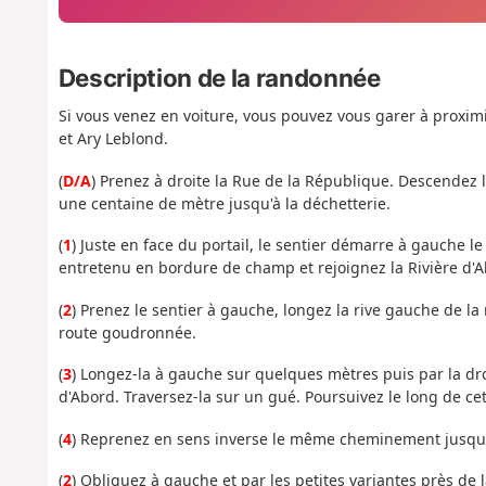
Description de la randonnée
Si vous venez en voiture, vous pouvez vous garer à proxim
et Ary Leblond.
(
D/A
) Prenez à droite la Rue de la République. Descendez 
une centaine de mètre jusqu'à la déchetterie.
(
1
) Juste en face du portail, le sentier démarre à gauche 
entretenu en bordure de champ et rejoignez la Rivière d'A
(
2
) Prenez le sentier à gauche, longez la rive gauche de l
route goudronnée.
(
3
) Longez-la à gauche sur quelques mètres puis par la dro
d'Abord. Traversez-la sur un gué. Poursuivez le long de cet
(
4
) Reprenez en sens inverse le même cheminement jusqu
(
2
) Obliquez à gauche et par les petites variantes près de la