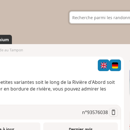
mium
de au Tampon
tites variantes soit le long de la Rivière d'Abord soit
r en bordure de rivière, vous pouvez admirer les
n°
93576038
e à jour
Dernier avis