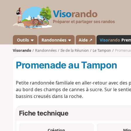
V
i
s
o
r
a
Outils
Randonnées
Aide ↗
Viso
rando
Pre
n
Visorando
Randonnées
Ile de la Réunion
Le Tampon
Promena
d
o
Promenade au Tampon
Petite randonnée familiale en aller-retour avec des pe
au bord des champs de cannes à sucre. Sur le sentie
bassins creusés dans la roche.
Fiche technique
Création
Mis