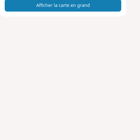
Afficher la carte en grand
t
e
e
n
g
r
a
n
d