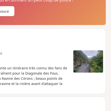
s en donnant un petit coup de pouce !
pouce
e
nte un itinéraire très connu des fans de
traînent pour la Diagonale des Fous.
 Ravine des Citrons ; beaux points de
avine et la rivière avant d'attaquer la