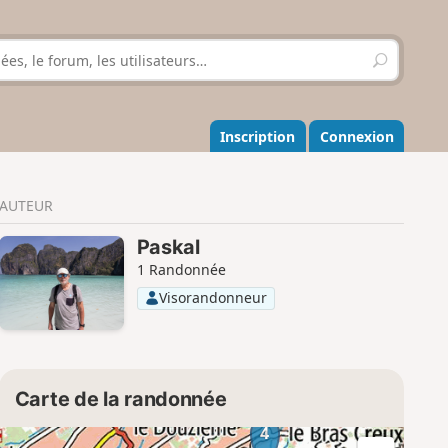
R
e
c
h
e
Inscription
Connexion
r
c
h
AUTEUR
e
r
Paskal
1 Randonnée
Visorandonneur
Carte de la randonnée
4