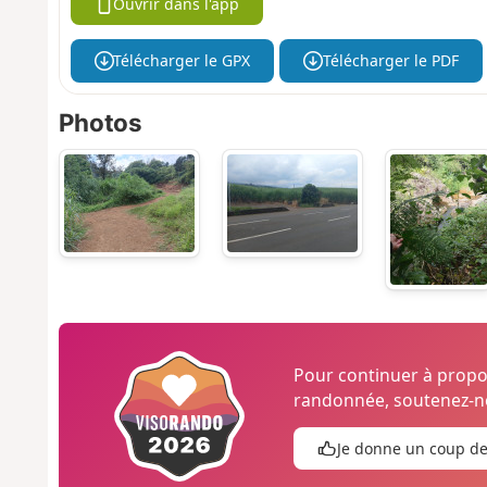
Ouvrir dans l'app
Télécharger le GPX
Télécharger le PDF
Photos
Pour continuer à prop
randonnée, soutenez-no
Je donne un coup d