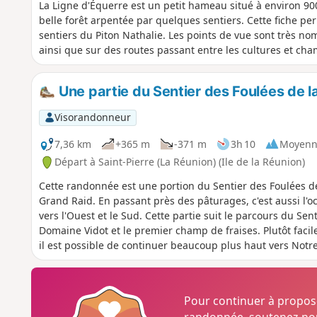
La Ligne d'Équerre est un petit hameau situé à environ 900
belle forêt arpentée par quelques sentiers. Cette fiche pe
sentiers du Piton Nathalie. Les points de vue sont très no
ainsi que sur des routes passant entre les cultures et ch
Une partie du Sentier des Foulées de l
Visorandonneur
7,36 km
+365 m
-371 m
3h 10
Moyenn
Départ à Saint-Pierre (La Réunion) (Ile de la Réunion)
Cette randonnée est une portion du Sentier des Foulées de 
Grand Raid. En passant près des pâturages, c'est aussi l'o
vers l'Ouest et le Sud. Cette partie suit le parcours du Sent
Domaine Vidot et le premier champ de fraises. Plutôt faci
il est possible de continuer beaucoup plus haut vers Notr
Pour continuer à propo