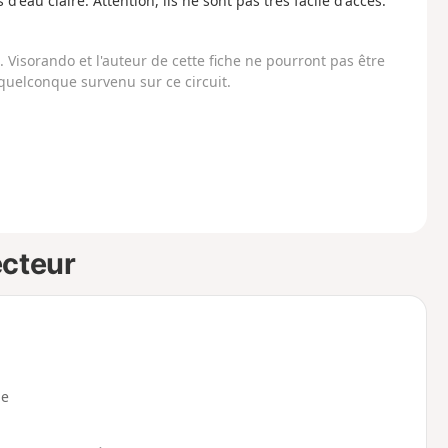
'eau claire. Attention, ils ne sont pas très facile d'accès.
Visorando et l'auteur de cette fiche ne pourront pas être
uelconque survenu sur ce circuit.
ecteur
e