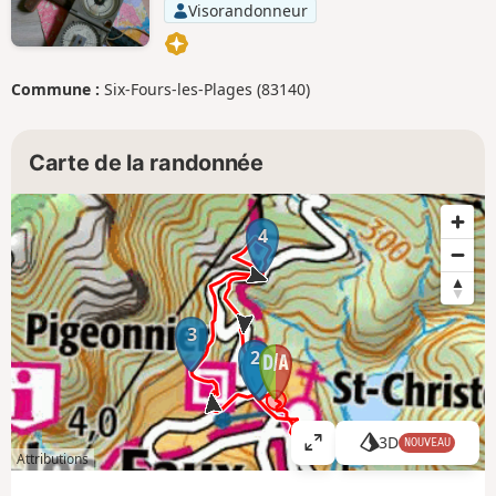
Visorandonneur
Commune :
Six-Fours-les-Plages (83140)
Carte de la randonnée
4
3
2
1
3D
NOUVEAU
A
Attributions
ff