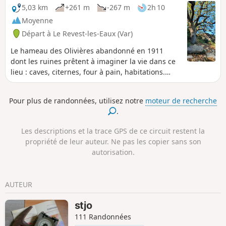
une vue d'aigle sur toute la région. Le plus:
5,03 km
+261 m
-267 m
2h 10
partir et revenir d'un village typiquement
Moyenne
provençal: le Revest-les-Eaux.
Départ à Le Revest-les-Eaux (Var)
Le hameau des Olivières abandonné en 1911
dont les ruines prêtent à imaginer la vie dans ce
lieu : caves, citernes, four à pain, habitations.
Encore quelques vestiges du temps passé. Et
pour y accéder, la classique et toujours plaisante
Pour plus de randonnées, utilisez notre
moteur de recherche
balade du Barrage du Revest et de sa résurgence
.
du Ragas (cf info. pratiques). Randonnée à éviter
par temps humide.
Les descriptions et la trace GPS de ce circuit restent la
propriété de leur auteur. Ne pas les copier sans son
autorisation.
AUTEUR
stjo
111 Randonnées