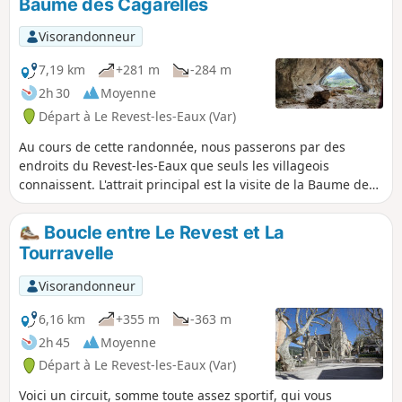
Baume des Cagarelles
et les îles d'Hyères.
Visorandonneur
7,19 km
+281 m
-284 m
2h 30
Moyenne
Départ à Le Revest-les-Eaux (Var)
Au cours de cette randonnée, nous passerons par des
endroits du Revest-les-Eaux que seuls les villageois
connaissent. L'attrait principal est la visite de la Baume des
Cagarelles qui, sans doute, tire son nom des crottes de
chèvres sur son sol, quand il y avait encore des troupeaux.
Boucle entre Le Revest et La
C'est une belle baume (grotte) vaste et traversante avec une
Tourravelle
belle vue jusqu'à la mer. On y descendra par un sentier, très
pentu, aidé par des cordes disposées entre les arbres. Sur
Visorandonneur
le retour, il sera possible d'aller voir le pigeonnier restauré,
en 2005, par l'architecte/maçon Jean-Pierre Willot, sur
6,16 km
+355 m
-363 m
commande de la mairie. Retour par le quartier des
2h 45
Moyenne
Arrosants... le bien-nommé !
Départ à Le Revest-les-Eaux (Var)
Voici un circuit, somme toute assez sportif, qui vous