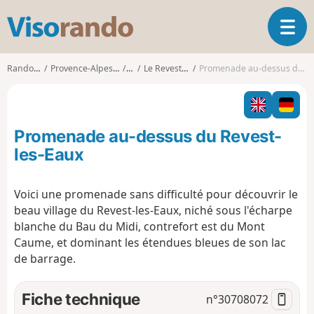
V
O
i
u
s
v
o
Randonnées
Provence-Alpes-Côte d'Azur
Var
Le Revest-les-Eaux
Promenade au-dessus du Revest-les-Eaux
r
r
i
a
r
n
l
d
Promenade au-dessus du Revest-
a
o
n
les-Eaux
a
v
Voici une promenade sans difficulté pour découvrir le
i
beau village du Revest-les-Eaux, niché sous l'écharpe
g
a
blanche du Bau du Midi, contrefort est du Mont
t
Caume, et dominant les étendues bleues de son lac
i
de barrage.
o
n
Fiche technique
n°
30708072