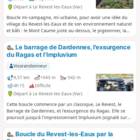
Départ à Le Revest-les-Eaux (Var)
Boucle mi-campagne, mi-urbaine, pour avoir une idée du
village du Revest-les-Eaux et de son environnement naturel
et bâti : le Mont Caume juste au-dessus, le pigeonnier, la
montre solaire, les lavoirs du Béal, le Las.
Le barrage de Dardennes, l'exsurgence
du Ragas et l’Impluvium
Visorandonneur
9,57 km
+543 m
-542 m
4h 15
Difficile
Départ à Le Revest-les-Eaux (Var)
Cette boucle commence par un classique, Le Revest, le
Barrage de Dardennes, et l'exsurgence du Ragas. Elle se
poursuit jusqu'à l'impressionnant Impluvium (signalé sur
les cartes comme Citerne d'Estienne ou d'Orves) sur le
plateau de Siou Blanc. En cours de chemin quelques
Boucle du Revest-les-Eaux par la
panoramas sur le Mont Caume, le Faron, la rade de Toulon