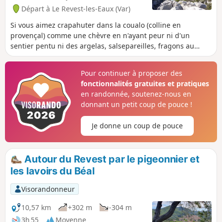
Départ à Le Revest-les-Eaux (Var)
Si vous aimez crapahuter dans la coualo (colline en
provençal) comme une chèvre en n'ayant peur ni d'un
sentier pentu ni des argelas, salsepareilles, fragons au
autres chênes kermès, alors cette boucle est pour
vous.Immersion complète dans le maquis et solitude
Pour continuer à proposer des
garantie. Ce sentier a été créé de toute pièce dans la partie
fonctionnalités gratuites et pratiques
à fort dénivelé pour rejoindre par la colline la route des
en randonnée, soutenez-nous en
carrières à partir du barrage.N'oubliez pas votre sécateur
donnant un petit coup de pouce !
pour contribuer à l'entretien de ce sentier.
Je donne un coup de pouce
Autour du Revest par le pigeonnier et
les lavoirs du Béal
Visorandonneur
10,57 km
+302 m
-304 m
3h 55
Moyenne