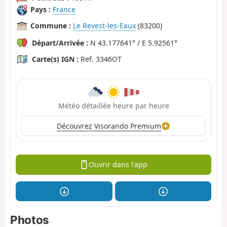
Pays :
France
Commune :
Le Revest-les-Eaux
(83200)
Départ/Arrivée :
N 43.177641° / E 5.92561°
Carte(s) IGN :
Ref. 3346OT
Météo détaillée heure par heure
Découvrez Visorando Premium
Ouvrir dans l'app
Photos